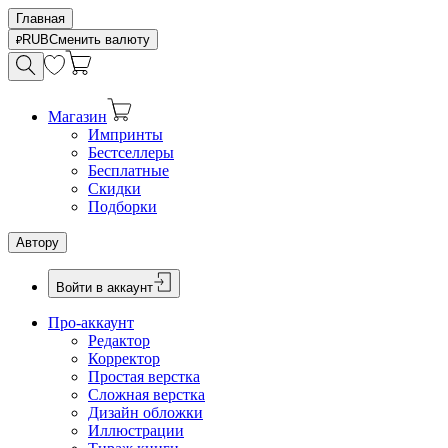
Главная
RUB
Сменить валюту
Магазин
Импринты
Бестселлеры
Бесплатные
Скидки
Подборки
Автору
Войти в аккаунт
Про-аккаунт
Редактор
Корректор
Простая верстка
Сложная верстка
Дизайн обложки
Иллюстрации