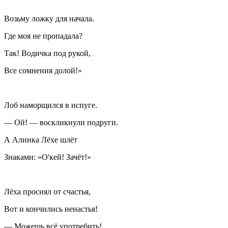
Возьму ложку для начала.
Где моя не пропадала?
Так! Водичка под рукой,
Все сомнения долой!»
Лоб наморщился в испуге.
— Ой! — воскликнули подруги.
А Алинка Лёхе шлёт
Знаками: «О'кей! Зачёт!»
Лёха просиял от счастья,
Вот и кончились ненастья!
— Можешь всё употребить!