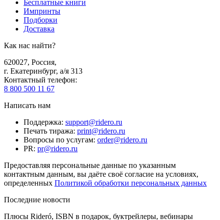
Бесплатные книги
Импринты
Подборки
Доставка
Как нас найти?
620027
,
Россия
,
г. Екатеринбург, а/я 313
Контактный телефон
:
8 800 500 11 67
Написать нам
Поддержка
:
support@ridero.ru
Печать тиража
:
print@ridero.ru
Вопросы по услугам
:
order@ridero.ru
PR
:
pr@ridero.ru
Предоставляя персональные данные по указанным
контактным данным, вы даёте своё согласие на условиях,
определенных
Политикой обработки персональных данных
Последние новости
Плюсы Rideró, ISBN в подарок, буктрейлеры, вебинары