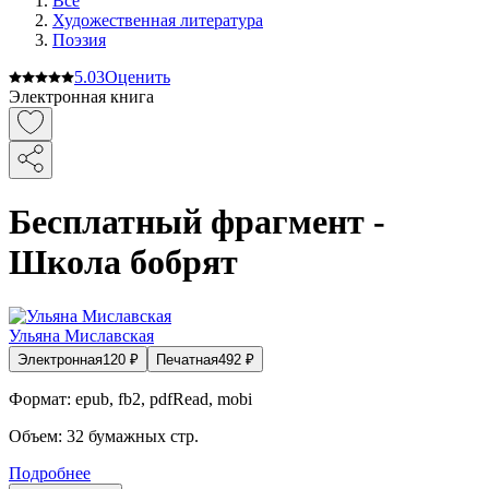
Все
Художественная литература
Поэзия
5.0
3
Оценить
Электронная книга
Бесплатный фрагмент -
Школа бобрят
Ульяна Миславская
Электронная
120
₽
Печатная
492
₽
Формат:
epub, fb2, pdfRead, mobi
Объем:
32
бумажных стр.
Подробнее