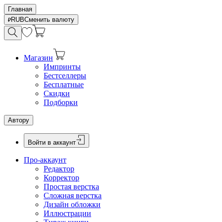
Главная
RUB
Сменить валюту
Магазин
Импринты
Бестселлеры
Бесплатные
Скидки
Подборки
Автору
Войти в аккаунт
Про-аккаунт
Редактор
Корректор
Простая верстка
Сложная верстка
Дизайн обложки
Иллюстрации