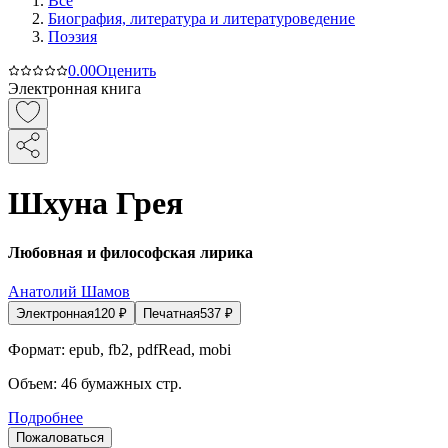
Все
Биография, литература и литературоведение
Поэзия
0.0
0
Оценить
Электронная книга
Шхуна Грея
Любовная и философская лирика
Анатолий Шамов
Электронная
120
₽
Печатная
537
₽
Формат:
epub, fb2, pdfRead, mobi
Объем:
46
бумажных стр.
Подробнее
Пожаловаться