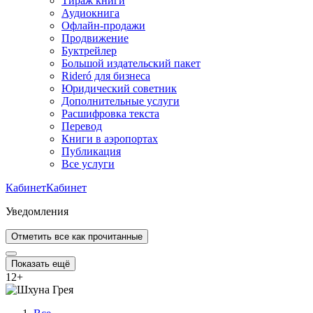
Тираж книги
Аудиокнига
Офлайн-продажи
Продвижение
Буктрейлер
Большой издательский пакет
Rideró для бизнеса
Юридический советник
Дополнительные услуги
Расшифровка текста
Перевод
Книги в аэропортах
Публикация
Все услуги
Кабинет
Кабинет
Уведомления
Отметить все как прочитанные
Показать ещё
12
+