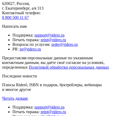
620027
,
Россия
,
г. Екатеринбург, а/я 313
Контактный телефон
:
8 800 500 11 67
Написать нам
Поддержка
:
support@ridero.ru
Печать тиража
:
print@ridero.ru
Вопросы по услугам
:
order@ridero.ru
PR
:
pr@ridero.ru
Предоставляя персональные данные по указанным
контактным данным, вы даёте своё согласие на условиях,
определенных
Политикой обработки персональных данных
Последние новости
Плюсы Rideró, ISBN в подарок, буктрейлеры, вебинары
и многое другое
Читать дальше
Поддержка
:
support@ridero.ru
Печать тиража
:
print@ridero.ru