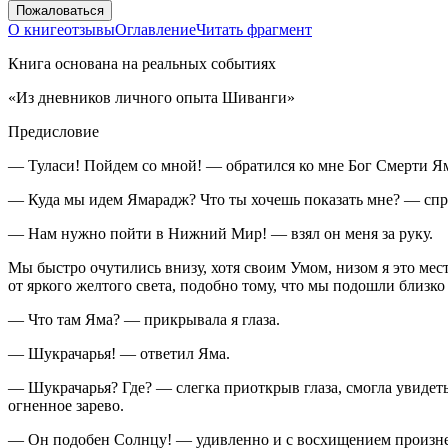
Пожаловаться
О книге
отзывы
Оглавление
Читать фрагмент
Книга основана на реальных событиях
«Из дневников личного опыта Шиванги»
Предисловие
— Туласи! Пойдем со мной! — обратился ко мне Бог Смерти Я
— Куда мы идем Ямарадж? Что ты хочешь показать мне? — спрос
— Нам нужно пойти в Нижний Мир! — взял он меня за руку.
Мы быстро очутились внизу, хотя своим Умом, низом я это мест
от яркого желтого света, подобно тому, что мы подошли близко
— Что там Яма? — прикрывала я глаза.
— Шукрачарья! — ответил Яма.
— Шукрачарья? Где? — слегка приоткрыв глаза, смогла увидеть
огненное зарево.
— Он подобен Солнцу! — удивленно и с восхищением произне