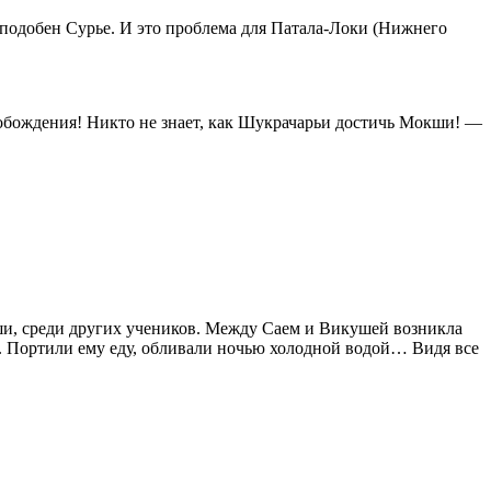
 подобен Сурье. И это проблема для Патала-Локи (Нижнего
обождения! Никто не знает, как Шукрачарьи достичь Мокши! —
уши, среди других учеников. Между Саем и Викушей возникла
аю. Портили ему еду, обливали ночью холодной водой… Видя все