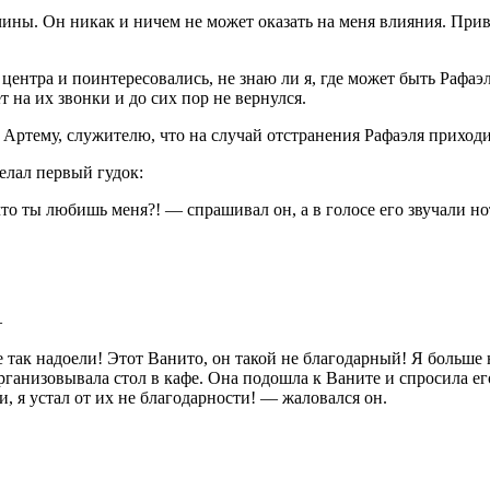
ны. Он никак и ничем не может оказать на меня влияния. Прив
ентра и поинтересовались, не знаю ли я, где может быть Рафаэл
 на их звонки и до сих пор не вернулся.
 Артему, служителю, что на случай отстранения Рафаэля приходи
елал первый гудок:
о ты любишь меня?! — спрашивал он, а в голосе его звучали н
—
так надоели! Этот Ванито, он такой не благодарный! Я больше н
рганизовывала стол в кафе. Она подошла к Ваните и спросила ег
и, я устал от их не благодарности! — жаловался он.