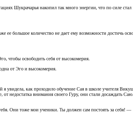
ациях Шукрачарья накопил так много энергии, что по силе стал
же ее большое количество не дает ему возможности достичь осв
го, чтобы освободить себя от высокомерия.
одна от Эго и высокомерия.
ий я увидела, как проходило обучение Сая в школе учителя Вик
де, от недостатка внимания своего Гуру, они стали досаждать С
ебя. Они тоже мои ученики. Ты должен сам постоять за себя! —