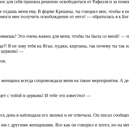
е для себя приняла решение освободиться от Рафаэля и за помо
не отдашь меня ему. В форме Кришны, ты говорил мне, чтобы я не
омоги мне получить освобождение от него! — обратилась я к Бог
имаешь? Это очень важно для меня, чтобы ты была со мной! — 
уда?! Я не зову тебя на Ягьи, пуджи, киртаны, так почему ты так
я церковь! —
он.
 женщина всегда сопровождала меня на такие мероприятия. А д
дет с тобой в церковь! И тебе это известно! —
сь день я наблюдала его звонки и не отвечала. Он писал сообщен
им с другими женщинами. Все как он говорил и хотел, но на мен