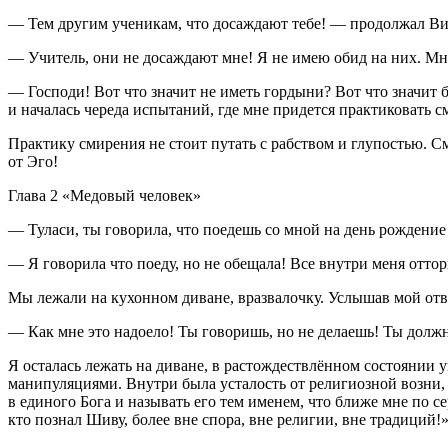
— Тем другим ученикам, что досаждают тебе! — продолжал В
— Учитель, они не досаждают мне! Я не имею обид на них. Мне
— Господи! Вот что значит не иметь гордыни? Вот что значит б
и началась череда испытаний, где мне придется практиковать с
Практику смирения не стоит путать с рабством и глупостью. См
от Эго!
Глава 2 «Медовый человек»
— Туласи, ты говорила, что поедешь со мной на день рождение
— Я говорила что поеду, но не обещала! Все внутри меня отторг
Мы лежали на кухонном диване, вразвалочку. Услышав мой отве
— Как мне это надоело! Ты говоришь, но не делаешь! Ты должна
Я осталась лежать на диване, в растождествлённом состоянии 
манипуляциями. Внутри была усталость от религиозной возни, в
в единого Бога и называть его тем именем, что ближе мне по с
кто познал Шиву, более вне спора, вне религии, вне традиций!