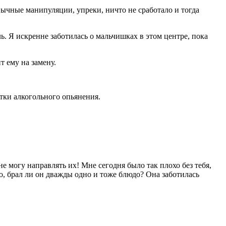
ычные манипуляции, упреки, ничто не сработало и тогда
ь. Я искренне заботилась о мальчишках в этом центре, пока
т ему на замену.
отки
алкогол
ьного опьянения.
е могу направлять их! Мне сегодня было так плохо без тебя,
о, брал ли он дважды одно и тоже блюдо? Она заботилась