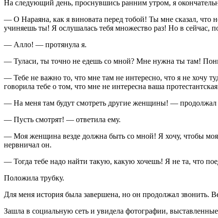
На следующий день, проснувшись ранним утром, я окончательно
— О Нараяна, как я
вино
вата перед тобой! Ты мне сказал, что 
учиняешь ты! Я ослушалась тебя множество раз! Но в сейчас, п
— Алло! — протянула я.
— Туласи, ты точно не едешь со мной? Мне нужна ты там! Пон
— Тебе не важно то, что мне там не интересно, что я не хочу т
говорила тебе о том, что мне не интересна ваша протестантска
— На меня там будут смотреть другие женщины! — продолжал 
— Пусть смотрят! — ответила ему.
— Моя женщина везде должна быть со мной! Я хочу, чтобы моя
нервничал он.
— Тогда тебе надо найти такую, какую хочешь! Я не та, что пое
Положила трубку.
Для меня история была завершена, но он продолжал звонить. Ве
Зашла в социальную сеть и увидела фотографии, выставленные 