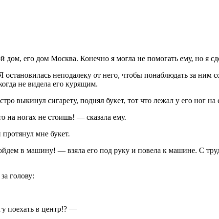
й дом, его дом Москва. Конечно я могла не помогать ему, но я с
Я остановилась неподалеку от него, чтобы понаблюдать за ним с
икогда не видела его курящим.
ыстро выкинул
сигар
ету, поднял букет, тот что лежал у его ног на
о на ногах не стоишь! — сказала ему.
 протянул мне букет.
йдем в машину! — взяла его под руку и повела к машине. С труд
за голову:
гу поехать в центр!? —