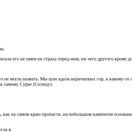
ма.
ила его не имея ни страха перед ним, ни чего другого кроме до
о не могла назвать. Мы шли вдоль коричневых гор, к какому-то о
 к самому Сурье (Солнцу).
, как на самом краю пропасти, на небольшом каменном основани
сла я.