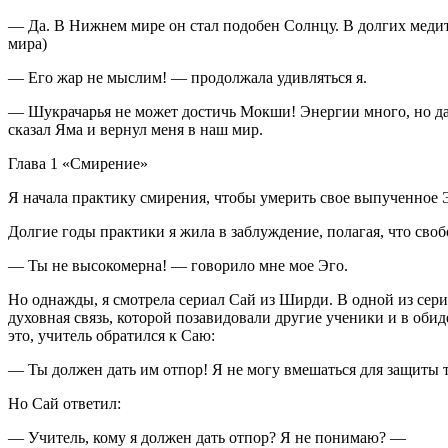
— Да. В Нижнем мире он стал подобен Солнцу. В долгих медит
мира)
— Его жар не мыслим! — продолжала удивляться я.
— Шукрачарья не может достичь Мокши! Энергии много, но да
сказал Яма и вернул меня в наш мир.
Глава 1 «Смирение»
Я начала практику смирения, чтобы умерить свое выпученное Э
Долгие годы практики я жила в заблуждение, полагая, что своб
— Ты не высокомерна! — говорило мне мое Эго.
Но однажды, я смотрела сериал Сай из Ширди. В одной из сер
духовная связь, которой позавидовали другие ученики и в оби
это, учитель обратился к Саю:
— Ты должен дать им отпор! Я не могу вмешаться для защиты т
Но Сай ответил:
— Учитель, кому я должен дать отпор? Я не понимаю? —