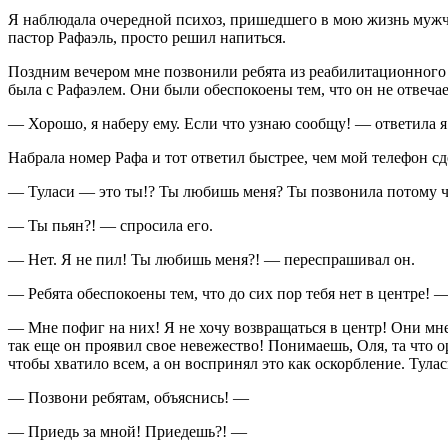
Я наблюдала очередной психоз, пришедшего в мою жизнь мужчи
пастор Рафаэль, просто решил напиться.
Поздним вечером мне позвонили ребята из реабилитационного ц
была с Рафаэлем. Они были обеспокоены тем, что он не отвечает
— Хорошо, я наберу ему. Если что узнаю сообщу! — ответила я
Набрала номер Рафа и тот ответил быстрее, чем мой телефон сд
— Туласи — это ты!? Ты любишь меня? Ты позвонила потому чт
— Ты пьян?! — спросила его.
— Нет. Я не пил! Ты любишь меня?! — переспрашивал он.
— Ребята обеспокоены тем, что до сих пор тебя нет в центре! 
— Мне пофиг на них! Я не хочу возвращаться в центр! Они мне 
так еще он проявил свое невежество! Понимаешь, Оля, та что о
чтобы хватило всем, а он воспринял это как оскорбление. Тулас
— Позвони ребятам, объяснись! —
— Приедь за мной! Приедешь?! —