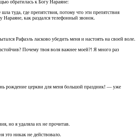
щью обратилась к Богу Нараяне:
 шла туда, где препятствия, потому что эти препятствия
у Нараяне, как раздался телефонный звонок.
пытался Рафаэль
ласк
ово убедить меня и настоять на своей воле.
 настойчив? Почему твоя воля важнее моей?! Я много раз
ень рождение церкви для меня большой праздник! — уже
ия, но я удаляла их не прочитав.
я это никак не действовало.