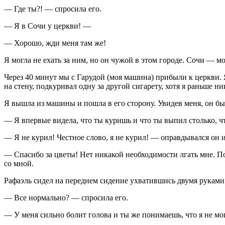
— Где ты?! — спросила его.
— Я в Сочи у церкви! —
— Хорошо, жди меня там же!
Я могла не ехать за ним, но он чужой в этом городе. Сочи — мо
Через 40 минут мы с Гарудой (моя машина) прибыли к церкви. 
на стену, подкуривал одну за другой
сигар
ету, хотя я раньше н
Я вышла из машины и пошла в его сторону. Увидев меня, он б
— Я впервые видела, что ты куришь и что ты выпил столько, чт
— Я не
курил
! Честное слово, я не
курил
! — оправдывался он и
— Спасибо за цветы! Нет никакой необходимости лгать мне. По
со мной.
Рафаэль сидел на переднем сидение ухватившись двумя руками 
— Все нормально? — спросила его.
— У меня сильно болит голова и ты же понимаешь, что я не мо