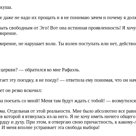
икуша.
 даже не надо их прощать и я не понимаю зачем и почему я дол
ыть свободным от Эго! Вот она истинная проявленность! Я хочу 
мирение.
ирение, не нарушает воли. Ты волен поступать или нет, действов
 церкви? — обратился ко мне Рафаэль.
ает эту поездку, я не поеду! — ответила ему понимая, что он нач
т он резко вскочил:
 поехать со мной! Меня там будут ждать с тобой! — возмутился 
ума. Отдельная от этой реальности. Мне было абсолютно все рав
 которой я втянулась из-за него. Я не хочу иметь ничего общего
ердцу и духу. При этом, я отвергаю свою причастность, к какому
» И меня вполне устраивает эта свобода выбора!