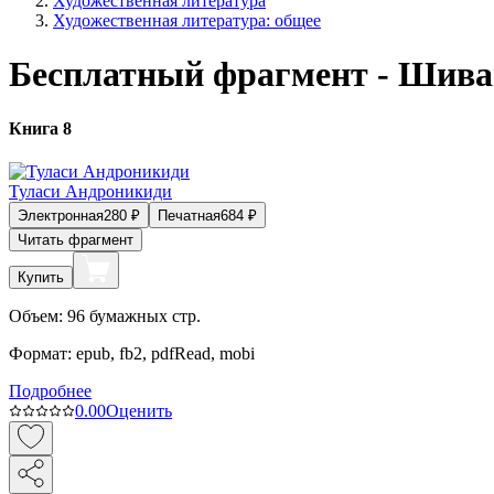
Художественная литература
Художественная литература: общее
Бесплатный фрагмент - Шива
Книга 8
Туласи Андроникиди
Электронная
280
₽
Печатная
684
₽
Читать фрагмент
Купить
Объем:
96
бумажных стр.
Формат:
epub, fb2, pdfRead, mobi
Подробнее
0.0
0
Оценить