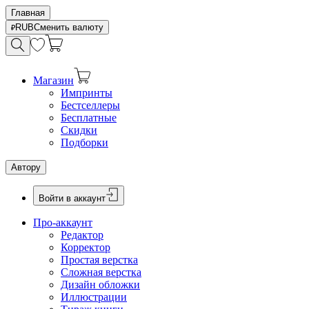
Главная
RUB
Сменить валюту
Магазин
Импринты
Бестселлеры
Бесплатные
Скидки
Подборки
Автору
Войти в аккаунт
Про-аккаунт
Редактор
Корректор
Простая верстка
Сложная верстка
Дизайн обложки
Иллюстрации