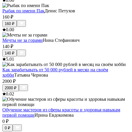
0.0
0
Рыбак по имени Пак
Денис Петухов
160
₽
160
₽
0.0
0
Мечты не за горами
Нина Стефанович
140
₽
140
₽
5.0
1
Как зарабатывать от 50 000 рублей в месяц на своём
хобби
Татьяна Чернова
2000
₽
2000
₽
0.0
2
Обучение мастеров из сферы красоты и здоровья навыкам
первой помощи
Ирина Евдокимова
0
₽
0
₽