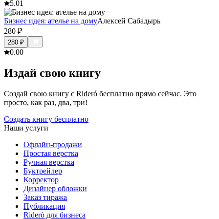
5.0
1
Бизнес идея: ателье на дому
Алексей Сабадырь
280
₽
280
₽
0.0
0
Издай свою книгу
Создай свою книгу с Rideró бесплатно прямо сейчас. Это
просто, как раз, два, три!
Создать книгу бесплатно
Наши услуги
Офлайн-продажи
Простая верстка
Ручная верстка
Буктрейлер
Корректор
Дизайнер обложки
Заказ тиража
Публикация
Rideró для бизнеса