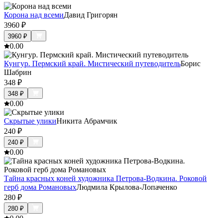
Корона над всеми
Давид Григорян
3960
₽
3960
₽
0.0
0
Кунгур. Пермский край. Мистический путеводитель
Борис
Шабрин
348
₽
348
₽
0.0
0
Скрытые улики
Никита Абрамчик
240
₽
240
₽
0.0
0
Тайна красных коней художника Петрова-Водкина. Роковой
герб дома Романовых
Людмила Крылова-Лопаченко
280
₽
280
₽