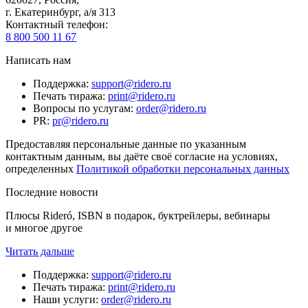
г. Екатеринбург, а/я 313
Контактный телефон
:
8 800 500 11 67
Написать нам
Поддержка
:
support@ridero.ru
Печать тиража
:
print@ridero.ru
Вопросы по услугам
:
order@ridero.ru
PR
:
pr@ridero.ru
Предоставляя персональные данные по указанным
контактным данным, вы даёте своё согласие на условиях,
определенных
Политикой обработки персональных данных
Последние новости
Плюсы Rideró, ISBN в подарок, буктрейлеры, вебинары
и многое другое
Читать дальше
Поддержка
:
support@ridero.ru
Печать тиража
:
print@ridero.ru
Наши услуги
:
order@ridero.ru