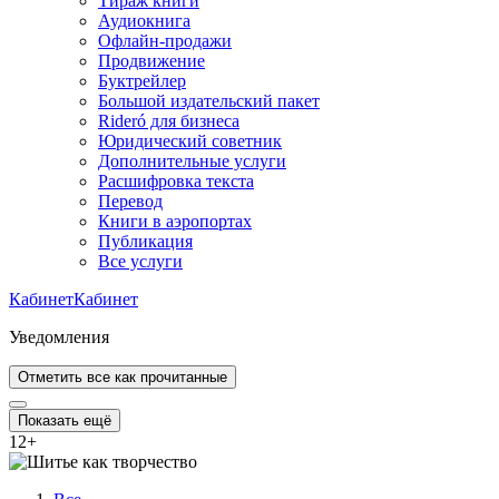
Тираж книги
Аудиокнига
Офлайн-продажи
Продвижение
Буктрейлер
Большой издательский пакет
Rideró для бизнеса
Юридический советник
Дополнительные услуги
Расшифровка текста
Перевод
Книги в аэропортах
Публикация
Все услуги
Кабинет
Кабинет
Уведомления
Отметить все как прочитанные
Показать ещё
12
+