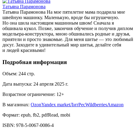
Татьяна Парамонова
Татьяна Парамонова На мое пятилетие мама подарила мне
швейную машинку. Маленькую, вроде бы игрушечную.
Но она шила настоящим машинным швом! Сначала я
обшивала кукол. Позже, закончив обучение и получив диплом
модельера-конструктора, мною обшивались родные и друзья,
приятели и просто знакомые. Для меня шитье — это любимый
досуг. Заходите в удивительный мир шитья, делайте себя
и людей красивыми!
Подробная информация
Объем:
244
стр.
Дата выпуска:
24 апреля 2025 г.
Возрастное ограничение:
12
+
В магазинах:
Ozon
Yandex market
ЛитРес
Wildberries
Amazon
Формат:
epub, fb2, pdfRead, mobi
ISBN:
978-5-0067-0086-4