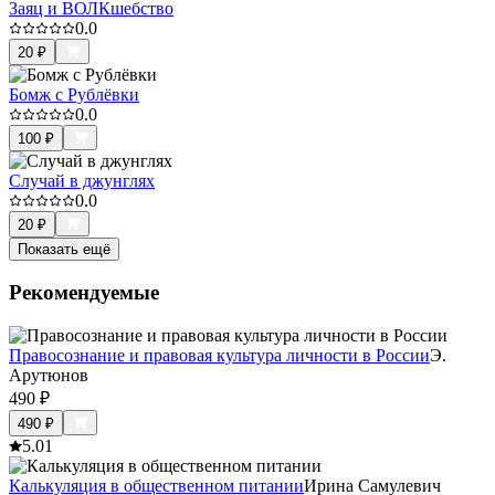
Заяц и ВОЛКшебство
0.0
20
₽
Бомж с Рублёвки
0.0
100
₽
Случай в джунглях
0.0
20
₽
Показать ещё
Рекомендуемые
Правосознание и правовая культура личности в России
Э.
Арутюнов
490
₽
490
₽
5.0
1
Калькуляция в общественном питании
Ирина Самулевич