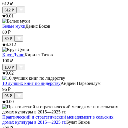
612
₽
612
₽
0.0
1
Белые мухи
Денис Боков
80
₽
80
₽
4.3
12
Круг Души
Кирилл Титов
100
₽
100
₽
0.0
2
10 лучших книг по лидерству
Андрей Парабеллум
96
₽
96
₽
0.0
0
Практический и стратегический менеджмент в сельских
домах культуры в 2015—2025 гг.
Булат Биков