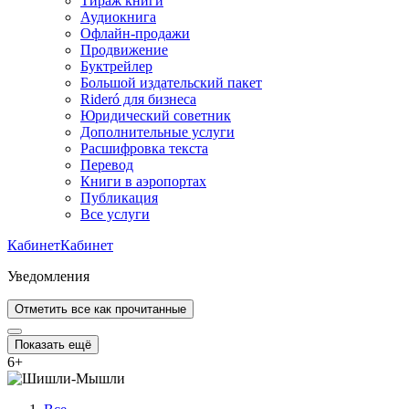
Тираж книги
Аудиокнига
Офлайн-продажи
Продвижение
Буктрейлер
Большой издательский пакет
Rideró для бизнеса
Юридический советник
Дополнительные услуги
Расшифровка текста
Перевод
Книги в аэропортах
Публикация
Все услуги
Кабинет
Кабинет
Уведомления
Отметить все как прочитанные
Показать ещё
6
+