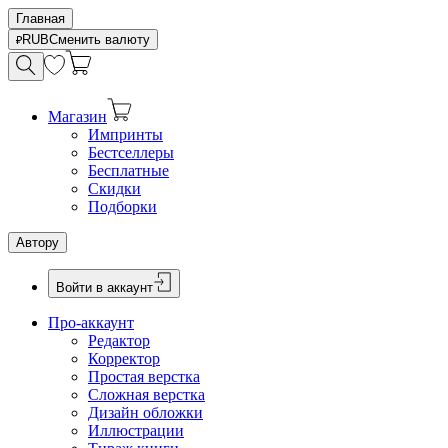
Главная
RUB
Сменить валюту
Магазин
Импринты
Бестселлеры
Бесплатные
Скидки
Подборки
Автору
Войти в аккаунт
Про-аккаунт
Редактор
Корректор
Простая верстка
Сложная верстка
Дизайн обложки
Иллюстрации