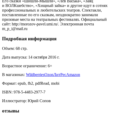
Его сказки «Шишли-Мышли», «Лев Васька», «Заяц
и ВОЛКшебство», «Хищный зайка» и другие идут в сотнях
профессиональных и любительских театров. Спектакли,
поставленные по его сказкам, неоднократно занимали
призовые места на театральных фестивалях. Официальный
сайт: http://morozov-pavel.umi.ru/. Электронная почта
m_p_i@mail.ru
Подробная информация
Объем:
68
стр.
Дата выпуска:
14 октября 2016 г.
Возрастное ограничение:
6
+
В магазинах:
Wildberries
Ozon
ЛитРес
Amazon
Формат:
epub, fb2, pdfRead, mobi
ISBN:
978-5-4483-2977-7
Иллюстратор
:
Юрий Сопов
отзывы