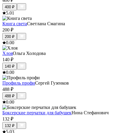
400
₽
400
₽
5.0
1
Книга света
Светлана Смагина
200
₽
200
₽
0.0
0
Хлоя
Ольга Холодова
140
₽
140
₽
0.0
0
Профиль профи
Сергей Гузенков
488
₽
488
₽
0.0
0
Боксерские перчатки для бабушек
Нина Стефанович
132
₽
132
₽
5.0
3