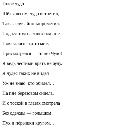
Голое
чудо
Шёл я лесом,
чудо
встретил,
Так… случайно заприметил.
Под кустом на мшистом пне
Показалось что-то мне.
Присмотрелся — точно
Чудо
!
Я ведь честный врать не буду.
Я чудес таких не видел —
Уж не знаю, кто обидел…
На пне берёзовом сидела,
И с тоской в глазах смотрела
Без одежды — голышом
Пух и пёрышки кругом…