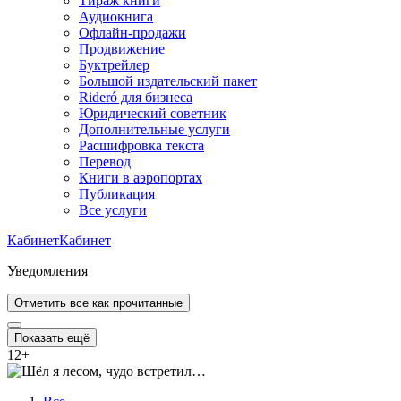
Тираж книги
Аудиокнига
Офлайн-продажи
Продвижение
Буктрейлер
Большой издательский пакет
Rideró для бизнеса
Юридический советник
Дополнительные услуги
Расшифровка текста
Перевод
Книги в аэропортах
Публикация
Все услуги
Кабинет
Кабинет
Уведомления
Отметить все как прочитанные
Показать ещё
12
+