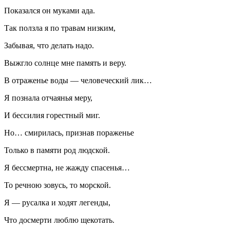
Показался он муками ада.
Так ползла я по травам низким,
Забывая, что делать надо.
Выжгло солнце мне память и веру.
В отраженье воды — человеческий лик…
Я познала отчаянья меру,
И бессилия горестный миг.
Но… смирилась, признав пораженье
Только в памяти род людской.
Я бессмертна, не жажду спасенья…
То речною зовусь, то морской.
Я — русалка и ходят легенды,
Что досмерти люблю щекотать.