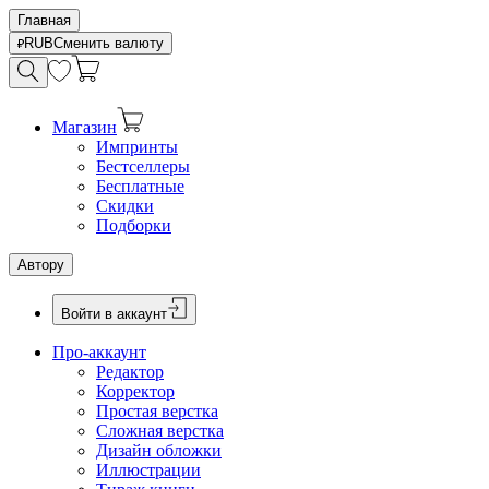
Главная
RUB
Сменить валюту
Магазин
Импринты
Бестселлеры
Бесплатные
Скидки
Подборки
Автору
Войти в аккаунт
Про-аккаунт
Редактор
Корректор
Простая верстка
Сложная верстка
Дизайн обложки
Иллюстрации