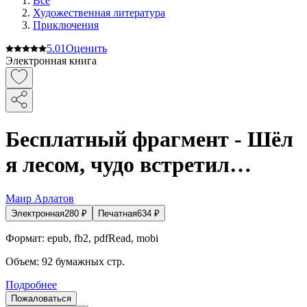
Все
Художественная литература
Приключения
5.0
1
Оценить
Электронная книга
Бесплатный фрагмент - Шёл
я лесом, чудо встретил…
Маир Арлатов
Электронная
280
₽
Печатная
634
₽
Формат:
epub, fb2, pdfRead, mobi
Объем:
92
бумажных стр.
Подробнее
Пожаловаться