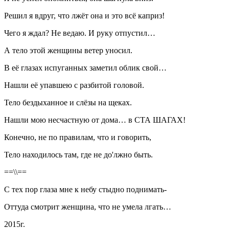
Решил я вдруг, что лжёт она и это всё каприз!
Чего я ждал? Не ведаю. И руку отпустил…
А тело этой женщины ветер уносил.
В её глазах испуганных заметил облик свой…
Нашли её упавшею с разбитой головой.
Тело бездыханное и слёзы на щеках.
Нашли мою несчастную от дома… в СТА ШАГАХ!
Конечно, не по правилам, что и говорить,
Тело находилось там, где не до'лжно быть.
==\\==
С тех пор глаза мне к небу стыдно поднимать-
Оттуда смотрит женщина, что не умела лгать…
2015г.