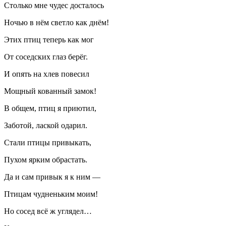
Столько мне чудес досталось
Ночью в нём светло как днём!
Этих птиц теперь как мог
От соседских глаз берёг.
И опять на хлев
повеси
л
Мощный кованный замок!
В общем, птиц я приютил,
Заботой,
ласк
ой одарил.
Стали птицы привыкать,
Пухом ярким обрастать.
Да и сам привык я к ним —
Птицам чудненьким моим!
Но сосед всё ж углядел…