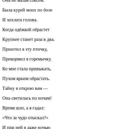
Она не малая совсем.
Была курей моих по боле
И
хохл
ата голова.
Когда одёжкой обрастет
Крупнее станет раза в два.
Приютил я эту птичку,
Прикормил я горемычку.
Ко мне стала привыкать,
Пухом ярким обрастать.
Тайну я открою вам —
Она светилась по ночам!
Время шло, а я гадал:
«Что за
чудо
отыскал?»
И при ней я даже ночью