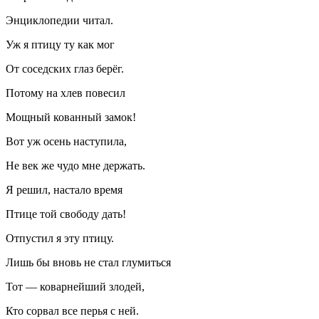
Энциклопедии читал.
Уж я птицу ту как мог
От соседских глаз берёг.
Потому на хлев
повеси
л
Мощный кованный замок!
Вот уж осень наступила,
Не век же
чудо
мне держать.
Я решил, настало время
Птице той свободу дать!
Отпустил я эту птицу.
Лишь бы вновь не стал глумиться
Тот — коварнейший злодей,
Кто сорвал все перья с ней.