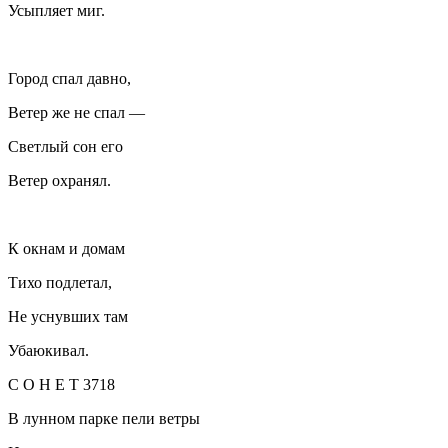
Усыпляет миг.
Город спал давно,
Ветер же не спал —
Светлый сон его
Ветер охранял.
К окнам и домам
Тихо подлетал,
Не уснувших там
Убаюкивал.
С О Н Е Т 3718
В лунном парке пели ветры