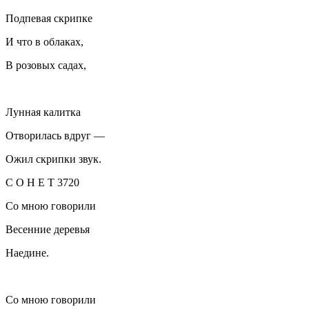
Подпевая скрипке
И что в облаках,
В розовых садах,
Лунная калитка
Отворилась вдруг —
Ожил скрипки звук.
С О Н Е Т 3720
Со мною говорили
Весенние деревья
Наедине.
Со мною говорили