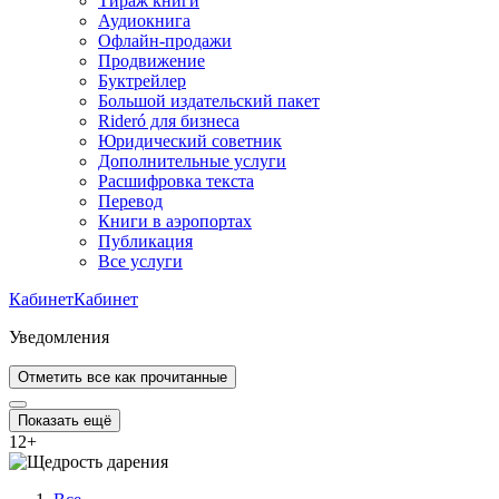
Тираж книги
Аудиокнига
Офлайн-продажи
Продвижение
Буктрейлер
Большой издательский пакет
Rideró для бизнеса
Юридический советник
Дополнительные услуги
Расшифровка текста
Перевод
Книги в аэропортах
Публикация
Все услуги
Кабинет
Кабинет
Уведомления
Отметить все как прочитанные
Показать ещё
12
+