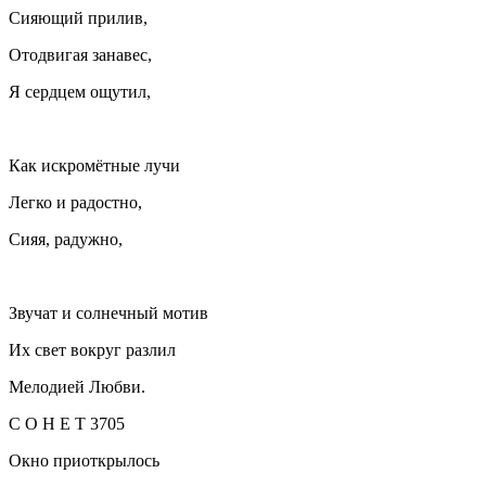
Сияющий прилив,
Отодвигая занавес,
Я сердцем ощутил,
Как искромётные лучи
Легко и радостно,
Сияя, радужно,
Звучат и солнечный мотив
Их свет вокруг разлил
Мелодией Любви.
С О Н Е Т 3705
Окно приоткрылось