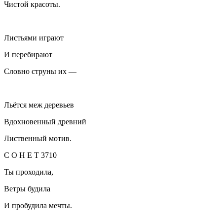
Чистой красоты.
Листьями играют
И перебирают
Словно струны их —
Льётся меж деревьев
Вдохновенный древний
Лиственный мотив.
С О Н Е Т 3710
Ты проходила,
Ветры будила
И пробудила мечты.