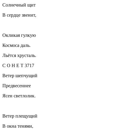
Солнечный щит
В сердце звенит,
Окликая гулкую
Космоса даль.
Льётся хрусталь.
С О Н Е Т 3717
Ветер шепчущий
Предвесеннее
Ясен светлолик.
Ветер плещущий
В окна тенями,