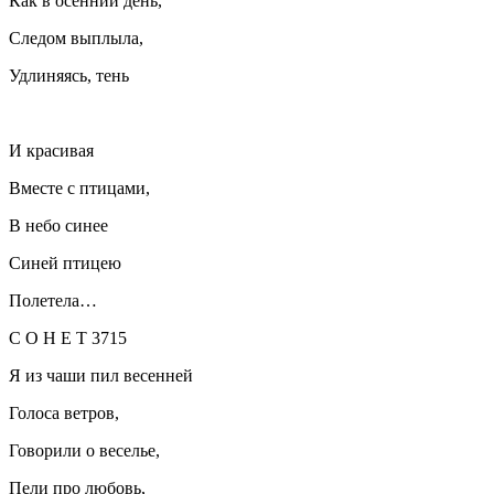
Как в осенний день,
Следом выплыла,
Удлиняясь, тень
И красивая
Вместе с птицами,
В небо синее
Синей птицею
Полетела…
С О Н Е Т 3715
Я из чаши пил весенней
Голоса ветров,
Говорили о веселье,
Пели про любовь,