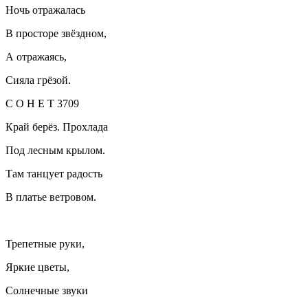
Ночь отражалась
В просторе звёздном,
А отражаясь,
Сияла грёзой.
С О Н Е Т 3709
Край берёз. Прохлада
Под лесным крылом.
Там танцует радость
В платье ветровом.
Трепетные руки,
Яркие цветы,
Солнечные звуки