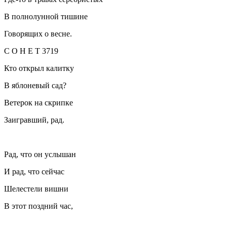
В полнолунной тишине
Говорящих о весне.
С О Н Е Т 3719
Кто открыл калитку
В яблоневый сад?
Ветерок на скрипке
Заигравший, рад.
Рад, что он услышан
И рад, что сейчас
Шелестели вишни
В этот поздний час,