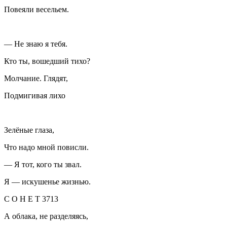
Повеяли весельем.
— Не знаю я тебя.
Кто ты, вошедший тихо?
Молчание. Глядят,
Подмигивая лихо
Зелёные глаза,
Что надо мной повисли.
— Я тот, кого ты звал.
Я — искушенье жизнью.
С О Н Е Т 3713
А облака, не разделяясь,