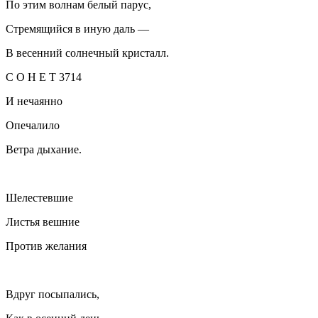
По этим волнам белый парус,
Стремящийся в иную даль —
В весенний солнечный кристалл.
С О Н Е Т 3714
И нечаянно
Опечалило
Ветра дыхание.
Шелестевшие
Листья вешние
Против желания
Вдруг посыпались,