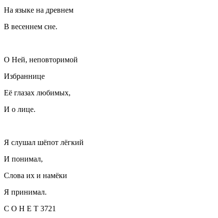
На языке на древнем
В весеннем сне.
О Ней, неповторимой
Избраннице
Её глазах любимых,
И о лице.
Я слушал шёпот лёгкий
И понимал,
Слова их и намёки
Я принимал.
С О Н Е Т 3721