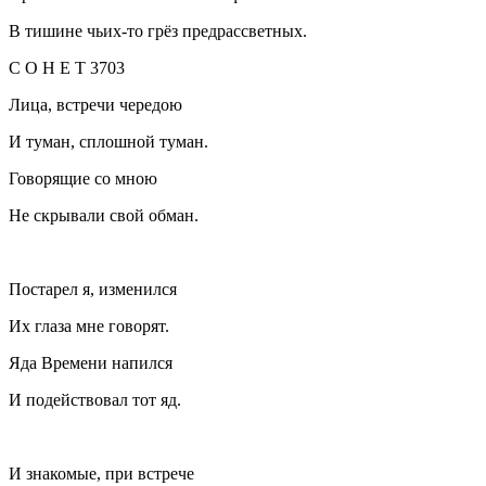
В тишине чьих-то грёз предрассветных.
С О Н Е Т 3703
Лица, встречи чередою
И туман, сплошной туман.
Говорящие со мною
Не скрывали свой обман.
Постарел я, изменился
Их глаза мне говорят.
Яда Времени напился
И подействовал тот яд.
И знакомые, при встрече