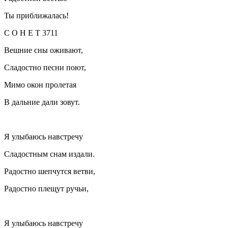
Ты приближалась!
С О Н Е Т 3711
Вешние сны оживают,
Сладостно песни поют,
Мимо окон пролетая
В дальние дали зовут.
Я улыбаюсь навстречу
Сладостным снам издали.
Радостно шепчутся ветви,
Радостно плещут ручьи,
Я улыбаюсь навстречу