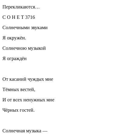
Перекликаются…
С О Н Е Т 3716
Солнечными звуками
Я окружён.
Солнечною музыкой
Я ограждён
От касаний чуждых мне
Тёмных вестей,
И от всех ненужных мне
Чёрных гостей.
Солнечная музыка —