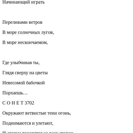
Начинающий играть
Переливами ветров
В море солнечных лугов,
В море нескончаемом,
Где улыбчивая ты,
Глядя сверху на цветы
Невесомой бабочкой
Порхаешь…
С О Н Е Т 3702
Окружают ветвистые тени огонь,
Поднимаются и улетают,