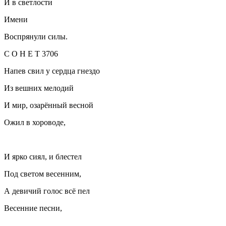
И в светлости
Имени
Воспрянули силы.
С О Н Е Т 3706
Напев свил у сердца гнездо
Из вешних мелодий
И мир, озарённый весной
Ожил в хороводе,
И ярко сиял, и блестел
Под светом весенним,
А девичий голос всё пел
Весенние песни,