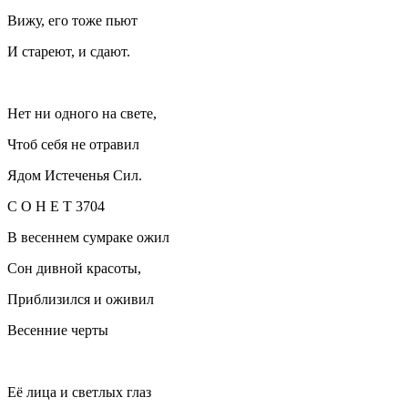
Вижу, его тоже пьют
И стареют, и сдают.
Нет ни одного на свете,
Чтоб себя не отравил
Ядом Истеченья Сил.
С О Н Е Т 3704
В весеннем сумраке ожил
Сон дивной красоты,
Приблизился и оживил
Весенние черты
Её лица и светлых глаз