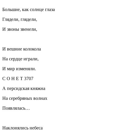
Большие, как солнце глаза
Глядели, глядели,
И звоны звенели,
И вешние колокола
На сердце играли,
И мир изменяли.
С О Н Е Т 3707
А персидская княжна
На серебряных волнах
Появлялась…
Наклонялись небеса