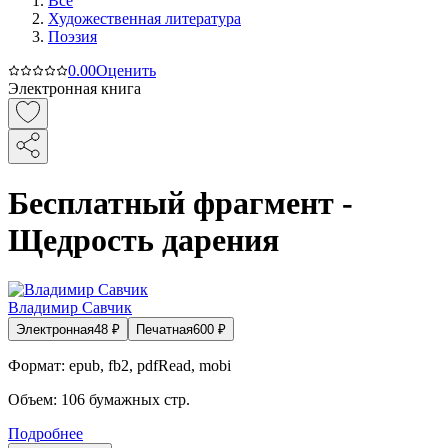
Все
Художественная литература
Поэзия
0.0
0
Оценить
Электронная книга
Бесплатный фрагмент -
Щедрость дарения
Владимир Савчик
Электронная
48
₽
Печатная
600
₽
Формат:
epub, fb2, pdfRead, mobi
Объем:
106
бумажных стр.
Подробнее