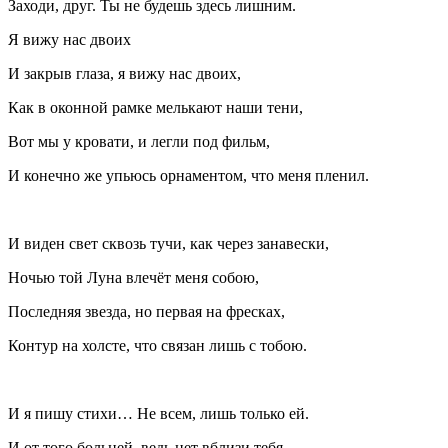
Заходи, друг. Ты не будешь здесь лишним.
Я вижу нас двоих
И закрыв глаза, я вижу нас двоих,
Как в оконной рамке мелькают наши тени,
Вот мы у кровати, и легли под фильм,
И конечно же упьюсь орнаментом, что меня пленил.
И виден свет сквозь тучи, как через занавески,
Ночью той Луна влечёт меня собою,
Последняя звезда, но первая на фресках,
Контур на холсте, что связан лишь с тобою.
И я пишу стихи… Не всем, лишь только ей.
И от того больней, ведь нет вблизи тебя.