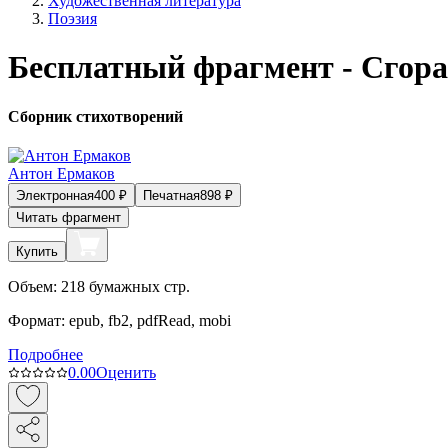
Художественная литература
Поэзия
Бесплатный фрагмент - Сгора
Сборник стихотворений
Антон Ермаков
Электронная
400
₽
Печатная
898
₽
Читать фрагмент
Купить
Объем:
218
бумажных стр.
Формат:
epub, fb2, pdfRead, mobi
Подробнее
0.0
0
Оценить