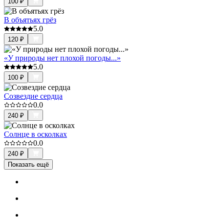
100
₽
В объятьях грёз
5.0
120
₽
«У природы нет плохой погоды...»
5.0
100
₽
Созвездие сердца
0.0
240
₽
Солнце в осколках
0.0
240
₽
Показать ещё