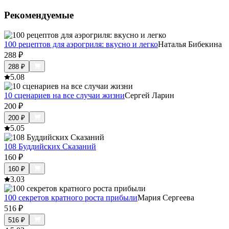
Рекомендуемые
100 рецептов для аэрогриля: вкусно и легко
Наталья Бибекина
288
₽
288
₽
5.0
8
10 сценариев на все случаи жизни
Сергей Ларин
200
₽
200
₽
5.0
5
108 Буддийских Сказаний
160
₽
160
₽
3.0
3
100 секретов кратного роста прибыли
Мария Сергеева
516
₽
516
₽