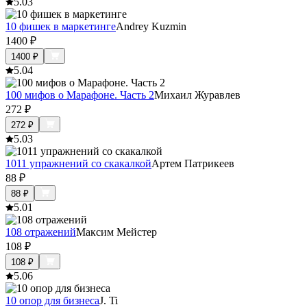
5.0
3
10 фишек в маркетинге
Andrey Kuzmin
1400
₽
1400
₽
5.0
4
100 мифов о Марафоне. Часть 2
Михаил Журавлев
272
₽
272
₽
5.0
3
1011 упражнений со скакалкой
Артем Патрикеев
88
₽
88
₽
5.0
1
108 отражений
Максим Мейстер
108
₽
108
₽
5.0
6
10 опор для бизнеса
J. Ti