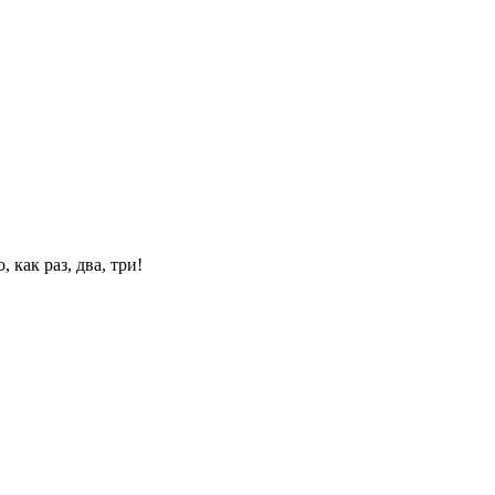
 как раз, два, три!