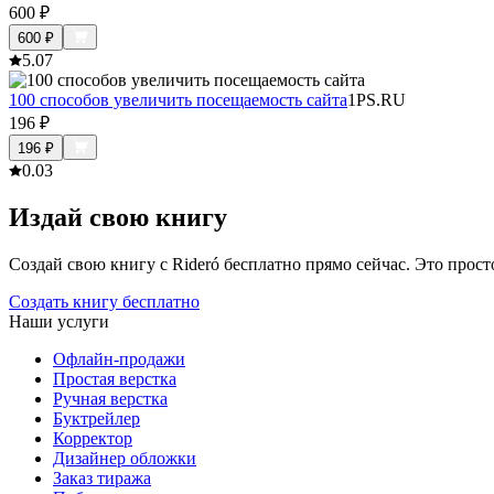
600
₽
600
₽
5.0
7
100 способов увеличить посещаемость сайта
1PS.RU
196
₽
196
₽
0.0
3
Издай свою книгу
Создай свою книгу с Rideró бесплатно прямо сейчас. Это просто,
Создать книгу бесплатно
Наши услуги
Офлайн-продажи
Простая верстка
Ручная верстка
Буктрейлер
Корректор
Дизайнер обложки
Заказ тиража