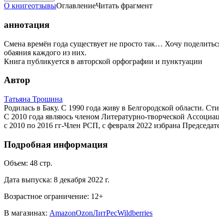
О книге
отзывы
Оглавление
Читать фрагмент
аннотация
Смена времён года существует не просто так… Хочу поделиться
обаяния каждого из них.
Книга публикуется в авторской орфографии и пунктуации
Автор
Татьяна Трошина
Родилась в Баку. С 1990 года живу в Белгородской области. Ст
С 2010 года являюсь членом Литературно-творческой Ассоциа
с 2010 по 2016 гг-Член РСП, с февраля 2022 избрана Председ
Подробная информация
Объем:
48
стр.
Дата выпуска:
8 декабря 2022 г.
Возрастное ограничение:
12
+
В магазинах:
Amazon
Ozon
ЛитРес
Wildberries