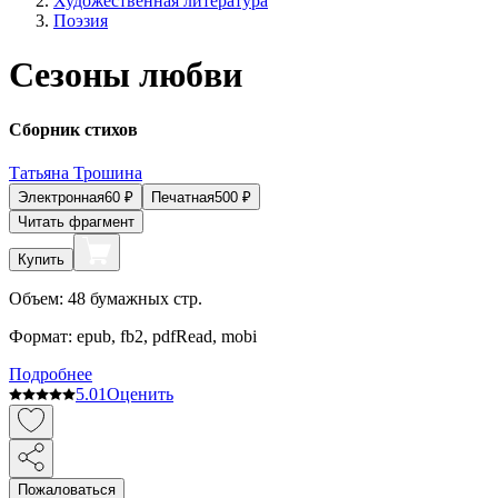
Художественная литература
Поэзия
Сезоны любви
Сборник стихов
Татьяна Трошина
Электронная
60
₽
Печатная
500
₽
Читать фрагмент
Купить
Объем:
48
бумажных стр.
Формат:
epub, fb2, pdfRead, mobi
Подробнее
5.0
1
Оценить
Пожаловаться