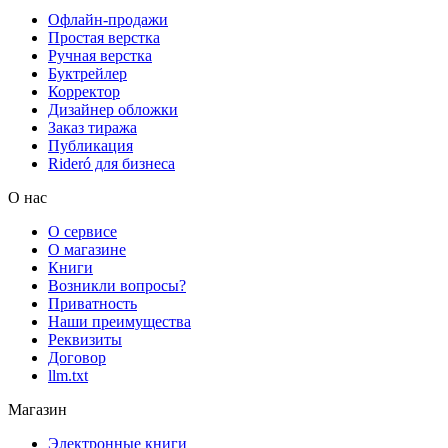
Офлайн-продажи
Простая верстка
Ручная верстка
Буктрейлер
Корректор
Дизайнер обложки
Заказ тиража
Публикация
Rideró для бизнеса
О нас
О сервисе
О магазине
Книги
Возникли вопросы?
Приватность
Наши преимущества
Реквизиты
Договор
llm.txt
Магазин
Электронные книги