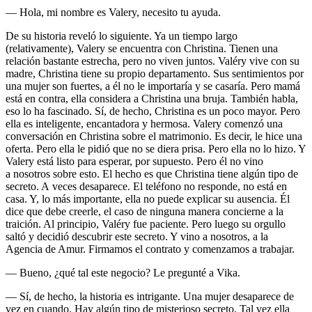
— Hola, mi nombre es Valery, necesito tu ayuda.
De su historia reveló lo siguiente. Ya un tiempo largo
(relativamente), Valery se encuentra con Christina. Tienen una
relación bastante estrecha, pero no viven juntos. Valéry vive con su
madre, Christina tiene su propio departamento. Sus sentimientos por
una mujer son fuertes, a él no le importaría y se casaría. Pero mamá
está en contra, ella considera a Christina una bruja. También habla,
eso lo ha fascinado. Sí, de hecho, Christina es un poco mayor. Pero
ella es inteligente, encantadora y hermosa. Valery comenzó una
conversación en Christina sobre el matrimonio. Es decir, le hice una
oferta. Pero ella le pidió que no se diera prisa. Pero ella no lo hizo. Y
Valery está listo para esperar, por supuesto. Pero él no vino
a nosotros sobre esto. El hecho es que Christina tiene algún tipo de
secreto. A veces desaparece. El teléfono no responde, no está en
casa. Y, lo más importante, ella no puede explicar su ausencia. Él
dice que debe creerle, el caso de ninguna manera concierne a la
traición. Al principio, Valéry fue paciente. Pero luego su orgullo
saltó y decidió descubrir este secreto. Y vino a nosotros, a la
Agencia de Amur. Firmamos el contrato y comenzamos a trabajar.
— Bueno, ¿qué tal este negocio? Le pregunté a Vika.
— Sí, de hecho, la historia es intrigante. Una mujer desaparece de
vez en cuando. Hay algún tipo de misterioso secreto. Tal vez ella