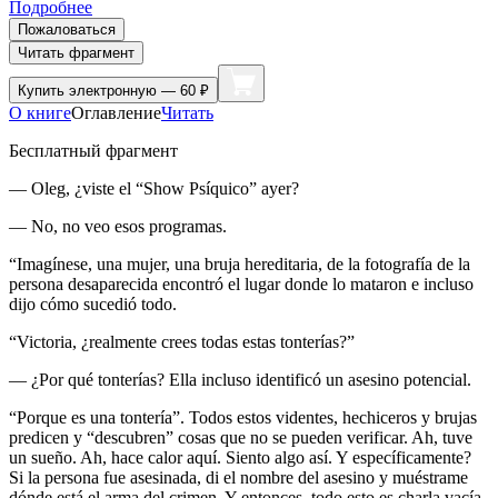
Подробнее
Пожаловаться
Читать фрагмент
Купить
электронную — 60 ₽
О книге
Оглавление
Читать
Бесплатный фрагмент
— Oleg, ¿viste el “Show Psíquico” ayer?
— No, no veo esos programas.
“Imagínese, una mujer, una bruja hereditaria, de la fotografía de la
persona desaparecida encontró el lugar donde lo mataron e incluso
dijo cómo sucedió todo.
“Victoria, ¿realmente crees todas estas tonterías?”
— ¿Por qué tonterías? Ella incluso identificó un asesino potencial.
“Porque es una tontería”. Todos estos videntes, hechiceros y brujas
predicen y “descubren” cosas que no se pueden verificar. Ah, tuve
un sueño. Ah, hace calor aquí. Siento algo así. Y específicamente?
Si la persona fue asesinada, di el nombre del asesino y muéstrame
dónde está el arma del crimen. Y entonces, todo esto es charla vacía.