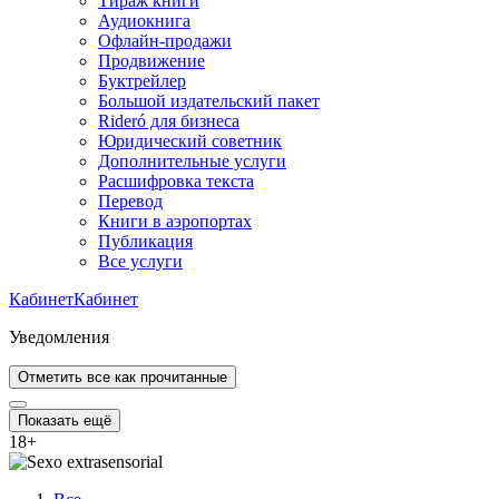
Тираж книги
Аудиокнига
Офлайн-продажи
Продвижение
Буктрейлер
Большой издательский пакет
Rideró для бизнеса
Юридический советник
Дополнительные услуги
Расшифровка текста
Перевод
Книги в аэропортах
Публикация
Все услуги
Кабинет
Кабинет
Уведомления
Отметить все как прочитанные
Показать ещё
18
+