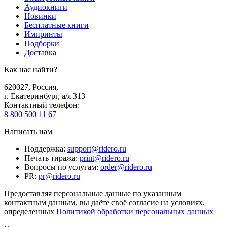
Аудиокниги
Новинки
Бесплатные книги
Импринты
Подборки
Доставка
Как нас найти?
620027
,
Россия
,
г. Екатеринбург, а/я 313
Контактный телефон
:
8 800 500 11 67
Написать нам
Поддержка
:
support@ridero.ru
Печать тиража
:
print@ridero.ru
Вопросы по услугам
:
order@ridero.ru
PR
:
pr@ridero.ru
Предоставляя персональные данные по указанным
контактным данным, вы даёте своё согласие на условиях,
определенных
Политикой обработки персональных данных