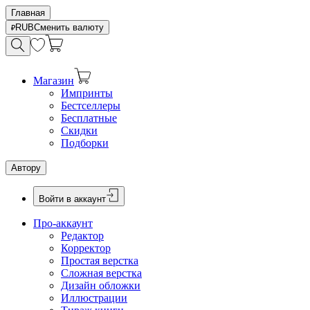
Главная
RUB
Сменить валюту
Магазин
Импринты
Бестселлеры
Бесплатные
Скидки
Подборки
Автору
Войти в аккаунт
Про-аккаунт
Редактор
Корректор
Простая верстка
Сложная верстка
Дизайн обложки
Иллюстрации