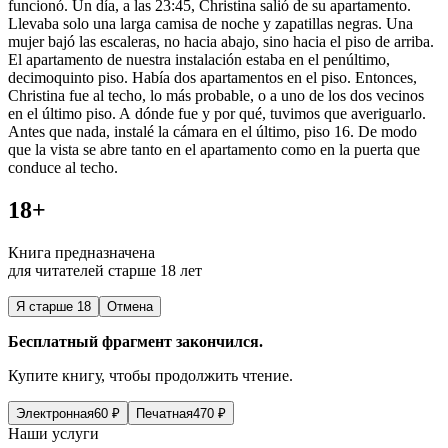
funcionó. Un día, a las 23:45, Christina salió de su apartamento.
Llevaba solo una larga camisa de noche y zapatillas negras. Una
mujer bajó las escaleras, no hacia abajo, sino hacia el piso de arriba.
El apartamento de nuestra instalación estaba en el penúltimo,
decimoquinto piso. Había dos apartamentos en el piso. Entonces,
Christina fue al techo, lo más probable, o a uno de los dos vecinos
en el último piso. A dónde fue y por qué, tuvimos que averiguarlo.
Antes que nada, instalé la cámara en el último, piso 16. De modo
que la vista se abre tanto en el apartamento como en la puerta que
conduce al techo.
18+
Книга предназначена
для читателей старше 18 лет
Я старше 18
Отмена
Бесплатный фрагмент закончился.
Купите книгу, чтобы продолжить чтение.
Электронная
60
₽
Печатная
470
₽
Наши услуги