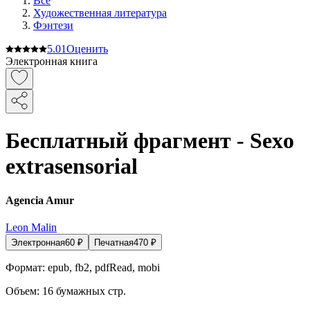
Все
Художественная литература
Фэнтези
5.0
1
Оценить
Электронная книга
Бесплатный фрагмент - Sexo
extrasensorial
Agencia Amur
Leon Malin
Электронная
60
₽
Печатная
470
₽
Формат:
epub, fb2, pdfRead, mobi
Объем:
16
бумажных стр.