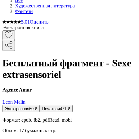
Все
Художественная литература
Фэнтези
5.0
1
Оценить
Электронная книга
Бесплатный фрагмент - Sexe
extrasensoriel
Agence Amur
Leon Malin
Электронная
60
₽
Печатная
471
₽
Формат:
epub, fb2, pdfRead, mobi
Объем:
17
бумажных стр.