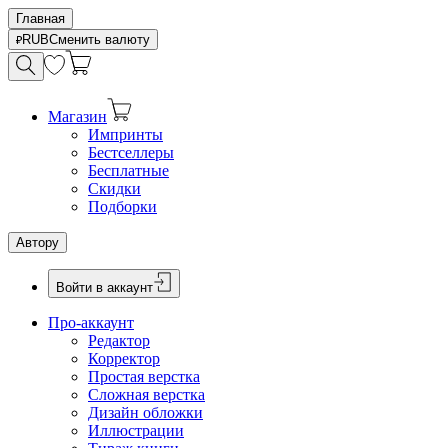
Главная
RUB
Сменить валюту
Магазин
Импринты
Бестселлеры
Бесплатные
Скидки
Подборки
Автору
Войти в аккаунт
Про-аккаунт
Редактор
Корректор
Простая верстка
Сложная верстка
Дизайн обложки
Иллюстрации