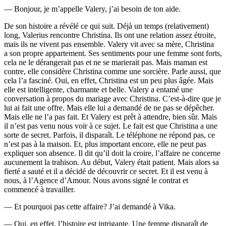
— Bonjour, je m’appelle Valery, j’ai besoin de ton aide.
De son histoire a révélé ce qui suit. Déjà un temps (relativement)
long, Valerius rencontre Christina. Ils ont une relation assez étroite,
mais ils ne vivent pas ensemble. Valery vit avec sa mère, Christina
a son propre appartement. Ses sentiments pour une femme sont forts,
cela ne le dérangerait pas et ne se marierait pas. Mais maman est
contre, elle considère Christina comme une sorcière. Parle aussi, que
cela l’a fasciné. Oui, en effet, Christina est un peu plus âgée. Mais
elle est intelligente, charmante et belle. Valery a entamé une
conversation à propos du mariage avec Christina. C’est-à-dire que je
lui ai fait une offre. Mais elle lui a demandé de ne pas se dépêcher.
Mais elle ne l’a pas fait. Et Valery est prêt à attendre, bien sûr. Mais
il n’est pas venu nous voir à ce sujet. Le fait est que Christina a une
sorte de secret. Parfois, il disparaît. Le téléphone ne répond pas, ce
n’est pas à la maison. Et, plus important encore, elle ne peut pas
expliquer son absence. Il dit qu’il doit la croire, l’affaire ne concerne
aucunement la trahison. Au début, Valery était patient. Mais alors sa
fierté a sauté et il a décidé de découvrir ce secret. Et il est venu à
nous, à l’Agence d’Amour. Nous avons signé le contrat et
commencé à travailler.
— Et pourquoi pas cette affaire? J’ai demandé à Vika.
— Oui, en effet, l’histoire est intrigante. Une femme disparaît de