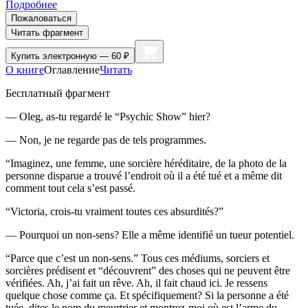
Подробнее
Пожаловаться
Читать фрагмент
Купить
электронную — 60 ₽
О книге
Оглавление
Читать
Бесплатный фрагмент
— Oleg, as-tu regardé le “Psychic Show” hier?
— Non, je ne regarde pas de tels programmes.
“Imaginez, une femme, une sorcière héréditaire, de la photo de la
personne disparue a trouvé l’endroit où il a été tué et a même dit
comment tout cela s’est passé.
“Victoria, crois-tu vraiment toutes ces absurdités?”
— Pourquoi un non-sens? Elle a même identifié un tueur potentiel.
“Parce que c’est un non-sens.” Tous ces médiums, sorciers et
sorcières prédisent et “découvrent” des choses qui ne peuvent être
vérifiées. Ah, j’ai fait un rêve. Ah, il fait chaud ici. Je ressens
quelque chose comme ça. Et spécifiquement? Si la personne a été
tuée, dites le nom du meurtrier et montrez-moi où est l’arme du