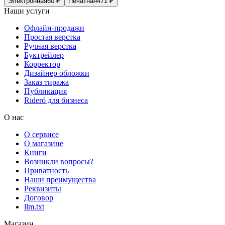
Электронная
60
₽
Печатная
471
₽
Наши услуги
Офлайн-продажи
Простая верстка
Ручная верстка
Буктрейлер
Корректор
Дизайнер обложки
Заказ тиража
Публикация
Rideró для бизнеса
О нас
О сервисе
О магазине
Книги
Возникли вопросы?
Приватность
Наши преимущества
Реквизиты
Договор
llm.txt
Магазин