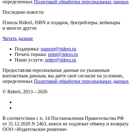
определенных
Политикой обработки персональных данных
Последние новости
Плюсы Rideró, ISBN в подарок, буктрейлеры, вебинары
и многое другое
Читать дальше
Поддержка
:
support@ridero.ru
Печать тиража
:
print@ridero.ru
Наши услуги
:
order@ridero.ru
Предоставляя персональные данные по указанным
контактным данным, вы даёте своё согласие на условиях,
определенных
Политикой обработки персональных данных
© Rideró, 2013—
2026
В соответствии с п. 14 Постановления Правительства РФ
от 31.12.2020 N 2463, книги не подлежат обмену и возврату
ООО «Издательские решения»