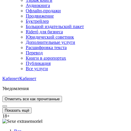
Тираж книги
Аудиокнига
Офлайн-продажи
Продвижение
Буктрейлер
Большой издательский пакет
Rideró для бизнеса
Юридический советник
Дополнительные услуги
Расшифровка текста
Перевод
Книги в аэропортах
Публикация
Все услуги
Кабинет
Кабинет
Уведомления
Отметить все как прочитанные
Показать ещё
18
+