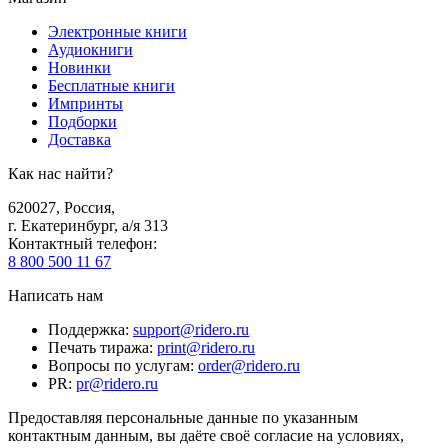
Электронные книги
Аудиокниги
Новинки
Бесплатные книги
Импринты
Подборки
Доставка
Как нас найти?
620027
,
Россия
,
г. Екатеринбург, а/я 313
Контактный телефон
:
8 800 500 11 67
Написать нам
Поддержка
:
support@ridero.ru
Печать тиража
:
print@ridero.ru
Вопросы по услугам
:
order@ridero.ru
PR
:
pr@ridero.ru
Предоставляя персональные данные по указанным
контактным данным, вы даёте своё согласие на условиях,