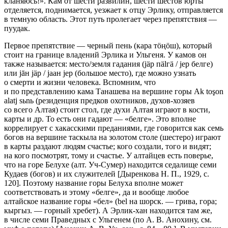
кланяюсь!». Кам от шести развилин, шести шестов юрты
отделяет­ся, поднимается, уезжает к отцу Эрлику, отправляется
в темную область. Этот путь пролегает через препятствия —
пуудак.
Первое препятствие — черный пень (кара тöңöш), который
стоит на гра­нице владений Эрлика и Ульгеня. У камов он
также называется: ме­сто/земля гадания (jäр пälгä / jер белге)
или jāн jäр / jаан jер (большое ме­сто), где можно узнать
о смерти и жизни человека. Вспомним, что
и по представлению кама Т
анаш
ева на вершине горы Ak toşon
alatj sьnь (резиденция предков охотников, духов-хозяев
со всего Алтая) стоит стол, где духи Алтая играют в кости,
карты и др. То есть они гадают — «белге». Это вполне
коррелирует с хакасскими преданиями, где говорится как семь
богов на вершине таскыла на золотом столе (шестеро) играют
в карты раз­дают людям счастье; кого создали, того и видят;
на кого посмотрят, тому и счастье. У алтайцев есть поверье,
что на горе Белухе (алт. Уч-Сумер) на­ходится седалище семи
Кудаев (богов) и их служителей [Дыренкова Н. П., 1929, с.
120]. Поэтому название горы Белуха вполне может
соответствовать и этому «белге», да и вообще любое
алтайское название горы «бел» (bel на шорск. — грива, гора;
кыргыз. — горный хр
ебет
). А Эрлик-хан находится там же,
в числе семи Праведных с Ульгенем (по А. В. Анохину, см.