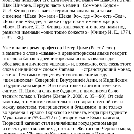
Шак-Шимона. Первую часть в име­ни «Соммона-Кодом»
И. Э. Фишер связывает с термином «шаман», а также
с именем «Шака Фо» или «Шекïа Фо», где «Фо» есть «Бед»,
«Бод» или «Будда», а также с бурятским именем жрецов
«Боо». В итоге, И. Э. Фишер заключает, что перед нами под
разными име­нами «одно токмо божество» [Фишер И. Е., 1774,
с. 35—36].
Уже в наше время профессор Петер Циме (Peter Zieme)
в заметке о слове «шаман» в древнетюркском языке говорит,
что слово šaman в древнетюркском использовалось для
обозначения личности «шамана» и, возможно, есть связь этого
слова с индийским словом śramana — «странствующий монах,
аскет». Тем самым существует соотношение между
«шаманизмом» Северной и Внутренней Азии, и Индийским
и буддийским миром. Эти связи только лингвистические,
считает П. Циме, а слияние буддизма и шаманизма было
тесным только в Тибете [Zieme P., 2008, с. 85—90]. От себя
заметим, что многие свидетельства говорят о тесной связи
между камством, тэнгрианством и буддизмом, и не только
во времена Пер­вого Тюркского каганата, когда при буддисте
Мукан-кагане (553—572 гг.), втором сыне Бумын-кагана,
Тюркский каганат стал величайшим государ­ством мира
из всех существовавших до того: от Желтого до Черного моря;
не только в Уйгурском Каганате, не только в Империи