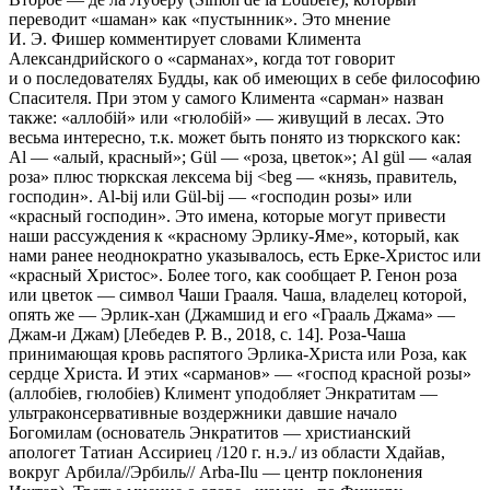
переводит «шаман» как «пустынник». Это мнение
И. Э. Фишер комментирует словами Климента
Александрийского о «сарманах», когда тот говорит
и о последователях Будды, как об имеющих в себе философию
Спасителя. При этом у самого Климента «сарман» назван
также: «аллобiй» или «гюлобiй» — живущий в лесах. Это
весьма интересно, т.к. может быть понято из тюркского как:
Al — «алый, красный»; Gül — «роза, цветок»; Al gül — «алая
роза» плюс тюркская лексема bij <beg — «князь, правитель,
господин». Al-bij или Gül-bij — «господин розы» или
«красный господин». Это имена, которые могут привести
наши рассуждения к «красному Эр­лику-Яме», который, как
нами ранее неоднократно указывалось, есть Ерке-Христос или
«красный Христос». Более того, как сообщает Р. Генон роза
или цветок — символ Чаши Грааля. Чаша, владелец которой,
опять же — Эрлик-хан (Джамшид и его «Грааль Джама» —
Джам-и Джам) [Лебедев Р. В., 2018, с. 14]. Роза-Чаша
принимающая кровь распятого Эрлика-Христа или Роза, как
сердце Христа. И этих «сарманов» — «господ красной розы»
(аллобiев, гюлобiев) Климент уподобляет Энкратитам —
ультраконсерва­тивные воздержники давшие начало
Богомилам (основатель Энкратитов — христианский
апологет Татиан Ассириец /120 г. н.э./ из области Хдайав,
вокруг Арбила//Эрбиль// Arba-Ilu — центр поклонения