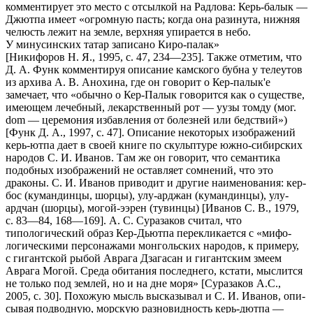
комментирует это место с отсылкой на Рад­лова: Керь-балык —
Джютпа имеет «огромную пасть; когда она разинута, нижняя
челюсть лежит на земле, верхняя упирается в небо.
У минусинских татар записано Киро-палак»
[Никифоров Н. Я., 1995, с. 47, 234—235]. Также отметим, что
Д. А. Функ комментируя описание камского бубна у телеутов
из архива А. В. Анохина, где он говорит о Кер-палык'е
замечает, что «обыч­но о Кер-Палык говорится как о существе,
имеющем лечебный, лекар­ственный рот — уузы томду (мог.
dom — церемония избавления от болезней или бедствий»)
[Функ Д. А., 1997, с. 47]. Описание некоторых изображений
керь-ютпа дает в своей книге по скульптуре южно-сибирских
народов С. И. Иванов. Там же он говорит, что семантика
подобных изображений не оставляет сомнений, что это
драконы. С. И. Иванов приводит и другие наименования: кер-
бос (кумандинцы, шорцы), улу-арджан (кумандинцы), улу-
ардчан (шорцы), могой-ээрен (тувинцы) [Иванов С. В., 1979,
с. 83—84, 168—169]. А. С. Сураза­ков считал, что
типологический образ Кер-Дьютпа пе­рекликается с «мифо­
логическими персонажами монгольских народов, к примеру,
с гигантской рыбой Аврага Дзагасан и гигантским змеем
Аврага Могой. Среда обитания последнего, кстати, мыслится
не только под зем­лей, но и на дне моря» [Су­разаков А.С.,
2005, с. 30]. Похожую мысль высказывал и С. И. Иванов, опи­
сывая подводную, морскую разновидность керь-дютпа —