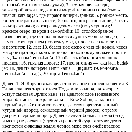
с просьбами к светлым духам); 3. земная щель-дверь,
за которой лежит подземный мир; 4. вершина горы (cьmь­
rmandu kara tajga), где играют дочери Эрлика; 5. ровное место,
лишенное растительности; 6. болото, покрытое тиной; 7. пять
коз-стражни­ков; 8. озе­ра людских слез (по умершим); 9.
красное озеро из крови само­убийц; 10. столбообразное
возвышение, где останавливаются души умерших людей; 11.
камень с отверстием (jer oosь yty taş), после него кам летит
и вертится; 12. лес; 13. бездонное озеро с черной водой, через
которое протянут конский волос по которому должен пройти
кам; 14. горы Temir-kan’а; 15. область обитания умерших
предков; 16. грязная дорога; 17. препятствия — jaka jaan budak
jer; 18. девять дочерей Temir-kan’а — jugular; 19. коновязь
Temir-kan’а — cagь; 20. юрта Temir-kan’а.
Далее Л. Э. Каруновская делает описание из представлений К.
Т
анаш
ева некоторых слоев Подземного мира, на которых
живут сыновья Эрлик-хана. На Девятом слое Подземного
мира обитает сын Эрлик-хана — Erke Solton, западный
черный дух. Это темное место, где стоят: девятигран­ный
чугунный дворец, семидверный черный дворец, с тремя
дверями чер­ный дворец. Далее следует большая земля («год
и месяц не доехать»); де­вять крепостей судная земля; девять
крепостей сияющая земля; черное мо­ре слез очей; красное
море грудной крови; болото глины и грязи; под ви­дом сосков