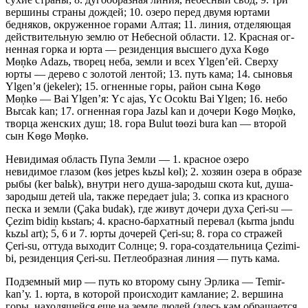
вершины стра­ны дождей; 10. озеро перед двумя юртами
бедняков, окруженное горами Алтая; 11. линия, отделяющая
действительную землю от Небесной области. 12. Красная ог­
ненная горка и юрта — резиденция высшего духа Kөgө
Mөņkө Adazь, тво­рец неба, земли и всех Ylgen’ей. Сверху
юрты — дерево с золотой лентой; 13. путь кама; 14. сыновья
Ylgen’я (jekeler); 15. огненные го­ры, район сына Kөgө
Mөņkө — Bai Ylgen’я: Yc ajas, Yc Ocoktu Bai Ylgen; 16. небо
Bьrcak kan; 17. огненная гора Jazьl kan и дочери Kөgө Mөņkө,
творца женских душ; 18. гора Bulut tөөzi bura kan — второй
сын Kөgө Mөņkө.
Невидимая область Пупа Земли — 1. красное озеро
невидимое глазом (kөs jetpes kьzьl kөl); 2. хозяин озера в образе
рыбы (ker balьk), внут­ри него душа-зародыш скота kut, душа-
зародыш детей ula, также передает jula; 3. сопка из красного
песка и земли (Çaka budak), где живут дочери ду­ха Çeri-su —
Çezim bidiņ kьstarь; 4. красно-бархатный перевал (kьrma jьndu
kьzьl art); 5, 6 и 7. юрты дочерей Çeri-su; 8. гора со стражей
Çeri-su, оттуда вы­ходит Солнце; 9. гора-создательница Çezimi-
bi, резиденция Çeri-su. Петле­образная линия — путь кама.
Подземный мир — путь ко второму сыну Эрлика — Temir-
kan’у. 1. юрта, в которой происходит камлание; 2. вершина
горы, находящейся еще на зем­ле людей (здесь кам обращается