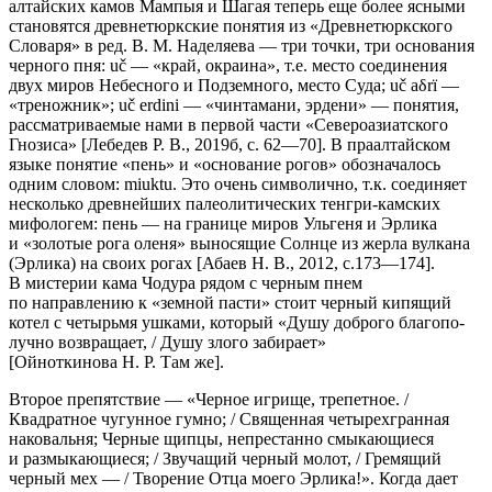
алтай­ских камов Мампыя и Шагая теперь еще более ясными
становятся древне­тюркские понятия из «Древне­тюркского
Словаря» в ред. В. М. Наделяева — три точки, три основания
чер­ного пня: uč — «край, окраина», т.е. место со­единения
двух миров Небес­ного и Подземного, место Суда; uč aδrï —
«тре­ножник»; uč erdini — «чин­тамани, эрдени» — понятия,
рассматриваемые нами в первой части «Севе­роазиатского
Гнозиса» [Лебедев Р. В., 2019б, с. 62—70]. В праалтайском
язы­ке понятие «пень» и «основание рогов» обо­значалось
одним словом: miuktu. Это очень символично, т.к. соединяет
несколько древнейших па­леолитических тенгри-камских
мифологем: пень — на границе миров Уль­геня и Эрлика
и «золотые рога оленя» выносящие Солнце из жерла вул­кана
(Эрлика) на своих рогах [Абаев Н. В., 2012, с.173—174].
В мистерии кама Чодура рядом с черным пнем
по направлению к «земной пасти» стоит чер­ный кипящий
котел с четырьмя ушками, кото­рый «Душу доброго благопо­
лучно возвращает, / Душу злого забирает»
[Ойноткинова Н. Р. Там же].
Второе препятствие — «Черное игрище, трепетное. /
Квадратное чугун­ное гумно; / Священная четырехгранная
наковальня; Черные щип­цы, не­престанно смыкающиеся
и размыкающиеся; / Звучащий черный мо­лот, / Гремящий
черный мех — / Творение Отца моего Эрлика!». Когда дает