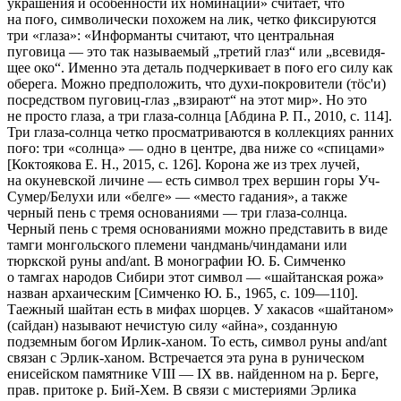
украше­ния и особенности их номинации» считает, что
на поғо, символиче­ски по­хожем на лик, четко фиксируются
три «глаза»: «Информанты считают, что центральная
пуговица — это так называемый „третий глаз“ или „всевидя­
щее око“. Именно эта деталь подчеркивает в поғо его силу как
оберега. Можно предположить, что духи-покровители (тöс'и)
посред­ством пуговиц-глаз „взирают“ на этот мир». Но это
не просто глаза, а три глаза-солнца [Абдина Р. П., 2010, с. 114].
Три глаза-солнца четко просмат­риваются в кол­лекциях ранних
поғо: три «солнца» — одно в центре, два ниже со «спица­ми»
[Коктоякова Е. Н., 2015, с. 126]. Корона же из трех лучей,
на окуневской личине — есть символ трех вершин горы Уч-
Сумер/Белухи или «белге» — «место гадания», а также
черный пень с тремя основаниями — три глаза-солнца.
Черный пень с тремя основаниями можно представить в виде
тамги монгольского племени чандмань/чиндамани или
тюркской руны and/ant. В монографии Ю. Б. Симченко
о тамгах народов Сибири этот сим­вол — «шайтанская рожа»
на­зван архаическим [Симченко Ю. Б., 1965, с. 109—110].
Таежный шайтан есть в мифах шорцев. У хакасов «шайтаном»
(сайдан) называют нечистую силу «айна», созданную
подземным богом Ирлик-ханом. То есть, символ руны and/ant
связан с Эрлик-ханом. Встре­чается эта руна в руническом
енисей­ском памятнике VIII — IX вв. найденном на р. Берге,
прав. притоке р. Бий-Хем. В связи с мистериями Эрлика