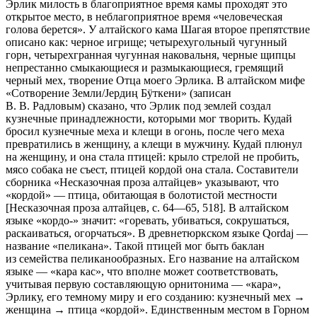
Эр­лик милость в благоприятное время камы проходят это
открытое место, в неблагоприятное время «человеческая
голова берется». У алтайского кама Шагая второе препятствие
описано как: черное игрище; четырех­угольный чугунный
горн, четырехгранная чугунная наковальня, черные щипцы
не­престанно смыкающиеся и размыкающиеся, гремящий
черный мех, творе­ние Отца моего Эрлика. В алтайском мифе
«Сотворение Земли/Jердиң Бÿткени» (записан
В. В. Радловым) сказано, что Эрлик под землей создал
кузнечные принадлежности, которыми мог творить. Кудай
бросил кузнеч­ные меха и клещи в огонь, после чего меха
превратились в женщину, а кле­щи в мужчину. Кудай плюнул
на женщину, и она стала пти­цей: крыло стрелой не пробить,
мясо собака не съест, птицей кордой она стала. Соста­вители
сборника «Несказочная проза алтайцев» указывают, что
«кордой» — птица, обитающая в болотистой местности
[Несказочная проза алтайцев, с. 64—65, 518]. В алтайском
языке «кордо-» значит: «горе­вать, убиваться, сокрушаться,
раскаиваться, огорчаться». В древнетюрк­ском языке Qordaj —
название «пеликана». Такой птицей мог быть баклан
из семейства пели­канообразных. Его название на алтайском
языке — «кара кас», что вполне может соответствовать,
учитывая первую составляющую орнитонима — «кара»,
Эрлику, его темному миру и его созданию: кузнеч­ный мех →
женщина → птица «кордой». Единственным местом в Горном