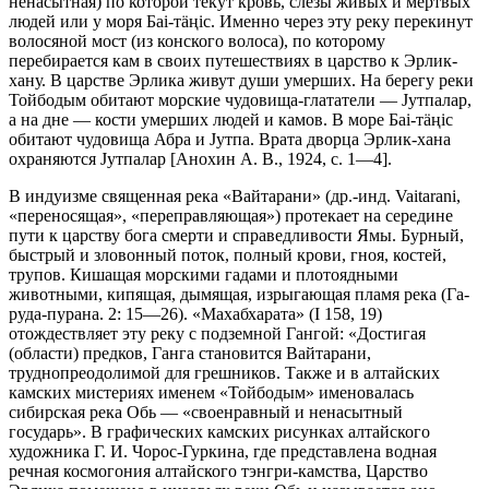
ненасытная) по которой текут кровь, слезы живых и мертвых
лю­дей или у моря Баi-тäңiс. Именно через эту реку пере­кинут
волосяной мост (из конского волоса), по которому
перебирается кам в своих путешествиях в царство к Эрлик-
хану. В царстве Эрлика живут ду­ши умерших. На берегу реки
Тойбодым обитают морские чудовища-гла­татели — Jутпалар,
а на дне — кости умерших людей и камов. В море Баi-тäңiс
обитают чудовища Абра и Jутпа. Врата дворца Эрлик-хана
охраняют­ся Jутпалар [Анохин А. В., 1924, с. 1—4].
В индуизме священная река «Вайтарани» (др.-инд. Vaitarani,
«перено­сящая», «переправляющая») протекает на середине
пути к царству бога смерти и справедливости Ямы. Бурный,
быстрый и зловонный поток, пол­ный крови, гноя, костей,
трупов. Кишащая морскими гадами и плотояд­ными
животными, кипящая, дымящая, изрыгающая пламя река (Га­
руда-пурана. 2: 15—26). «Махабхарата» (I 158, 19)
отождествляет эту реку с под­земной Гангой: «Достигая
(области) предков, Ганга становится Вайта­рани,
труднопреодолимой для грешников. Также и в алтайских
камских мисте­риях именем «Тойбодым» именовалась
сибирская река Обь — «своенрав­ный и ненасытный
государь». В графических камских рисунках алтай­ского
художника Г. И. Чорос-Гуркина, где представлена водная
речная кос­могония алтайского тэнгри-камства, Царство