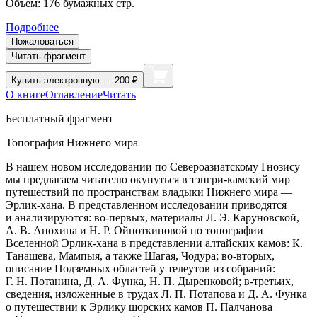
Объем:
176
бумажных стр.
Подробнее
Пожаловаться
Читать фрагмент
Купить
электронную — 200 ₽
О книге
Оглавление
Читать
Бесплатный фрагмент
Топография Нижнего мира
В нашем новом исследовании по Североазиатскому Гнозису
мы предлагаем читателю окунуться в тэнгри-камский мир
путешествий по пространствам владыки Нижнего мира —
Эрлик-хана. В представленном исследовании приводятся
и анализируются: во-первых, материалы Л. Э. Каруновской,
А. В. Анохина и Н. Р. Ойноткиновой по топографии
Вселенной Эрлик-хана в представлении алтайских камов: К.
Т
анаш
ева, Мампыя, а также Шагая, Чодура; во-вторых,
описание Подземных областей у телеутов из собраний:
Г. Н. Потанина, Д. А. Функа, Н. П. Дыренковой; в-третьих,
све­дения, изложенные в трудах Л. П. Потапова и Д. А. Функа
о путешествии к Эрлику шорских камов П. Палчанова