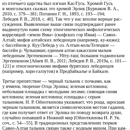
из птичьего царства был изгнан Кас/Гусь. Хромой Гусь
в монгольских сказках это хромой Эрлик [Бурнаков В. А.,
2010, с. 379—381; Потанин Г. Н., 1893, с. 193—194;
Лебедев Р. В., 2018, с. 40]. Так что у нас вполне верные рас­
суждения. Выявленные выше связи подтверждают ранее
выдвинутую нами схему этногонических мифологических
корреляций «земли Ямы» (скиф­ских гор Имая) — Саяно-
Алтай; мифов алтайских ле­бединцев (например, ку-кижи);
с бассейном р. Куу/Лебедь у оз. Алтын-коль/Телецкое —
бассейн р. Чулышман; единым алтае-хакасским малым
лебединым Эргенеконом — Уйту-таш; большим тоджинским
Эргенеконом [Абаев Н. В., 2011; Лебедев Р. В., 2019а, с. 101—
121] и этногоническими мифами бурятских лебединцев
(например, хори-галзутов) в Предбайкалье и Байкале.
Третье препятствие — черный тальник с почками, как
у ячменя, творе­ние Отца Эрлика; зеленая котловина;
небольшая площадка с мо­лодыми лесами; сияющая синяя
котловина; зеленая котловина; площадка с серым
тальником. Н. Р. Ойноткинова указывает, что роща, заросшая
чер­ным таль­ником, является символическим местом гадания,
где кам полу­чает ответ от Эрлика по поводу возврата души,
случайно попавшей в Ниж­ний мир [Ойноткинова Н. Р. Ук.
соч., с. 54—55]. В традиционных представле­ниях тюрков
Саяно-Алтая тальник связан также с водным миром. При кам­