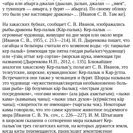
«абра или абырга-джалан (дьылан, jылын, джалан — „змея“,
у тувинцев — амырга, у бурят — абырга). По своему облику
это были уже на­стоящие драконы»… [Иванов С. В. Там же].
На хакасских бубнах, сообщает С. В. Иванов, изображались
рыбы-драко­ны Кер-палык (Кäр-палык). Кер-палык —
огромные чудовища, живу­щие на дне моря или около моря
[Иванов С. В., 1955, с. 213—214]. Н. П. Ды­ренкова пишет, что
сагайцы и бельтиры считали его хозяином воды: «ÿс таңмалығ
кер палыk» (имеющая три пятна гнедая рыба/кит/чудовище)
или «ÿзäң ат­тығ кер сортан» (морская щука, имеющая три
названия) [Ды­ренкова Н.П., 2012, с. 135]. Ближайшие
аналогии хакасскому Кер-палык'у, полагает С. В. Иванов, это
телеутские, шорские, кумандинские: Кер-палык и Кар-jутпа.
Встречаются они также у челканцев и бурят. Шор­цы называли
это чудови­ще «мужественная/свирепая необыкновенно боль­
шая рыба» (äр бозумнын кäр былык); «пестрым духом
посредником», «ногами моими» (ала jаjык азактығым); «лыжи
кама» (камының чаны); «лыжи злых духов» (кÿрмä­стиң кäр
чаны); «свирепости не имеющие» (чаргызы чок). Некоторые
камы говорили, что это самое крупное животное подземного
мира [Иванов С. В. Ук. соч., с. 226—227]. И. М. Штыгашев
в шор­ском сказании о сотворении мира называет Кер-
палык'ом трех гигантских китов, на которых держится земля,
когда киты перемещаются, происходит землетрясение