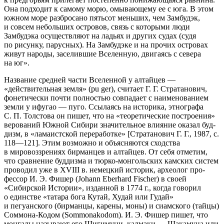
Она подходит к самому морю, омывающему ее с юга. В этом
юж­ном море разбросано пятьсот меньших, чем Замбудэк,
и совсем небольших островов, связь с которыми люди
Замбудэка осуществляют на ладьях и других судах (судя
по рисунку, парусных). На Замбудэке и на прочих остро­вах
живут народы, заселившие Вселенную, двигаясь с севера
на юг».
Название средней части Вселенной у алтайцев —
«действитель­ная зем­ля» (pu ger), считает Г. Г. Стратанович,
фонетически почти полно­стью совпадает с наименованием
земли у ифугао — пуго. Ссылаясь на исто­рика, этнографа
С. П. Толстова он пишет, что на «теоретические построе­ния»
ве­рований Южной Сибири значительное влияние оказал буд­
дизм, в «лама­истской переработке» [Стратанович Г. Г., 1987, с.
118—121]. Этим возможно и объясняются сходства
в мировоззрениях бирманцев и ал­тайцев. От себя отметим,
что сравнение буддизма и тюрко-монгольских камских систем
проводил уже в XVIII в. немецкий историк, археолог про­
фессор И. Э. Фишер (Johann Eberhard Fischer) в своей
«Сибирской Исто­рии», изданной в 1774 г., когда говорил
о единстве «татара бога Кутай, Худай или Гудай»
и пегуанского (бирманцы, карены, моны) и сиамского (тайцы)
Соммона-Кодом (Sommonakodom). И. Э. Фишер пишет, что
монга­лы называют его Шигимуни, калмаки — Шакамуна или