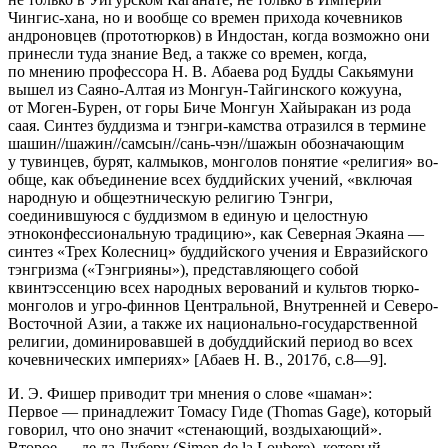
Чингис-хана, но и вообще со времен прихода кочевников
андроновцев (прототюрков) в Индо­стан, когда возможно они
принесли туда знание Вед, а также со времен, когда,
по мнению профессора Н. В. Абаева род Будды Сакьямуни
вышел из Саяно-Алтая из Монгун-Тайгинского кожууна,
от Моген-Бурен, от горы Би­че Монгун Хайыракан из рода
саая. Синтез буддизма и тэнгри-камства от­разился в термине
шашин//шажин//самсын//сань-чэн//шажын обо­значающим
у тувинцев, бурят, калмыков, монголов понятие «религия» во­
обще, как объединение всех буддийских учений, «включая
народную и общеэтническую религию Тэнгри,
соединившуюся с буддизмом в единую и целостную
этноконфессиональную традицию», как Северная Экаяна —
син­тез «Трех
Колес
ниц» буддийского учения и Евразийского
тэнгризма («Тэнгрияны»), представляющего собой
квинтэссенцию всех народных ве­рований и культов тюрко-
монголов и угро-финнов Центральной, Внутрен­ней и Северо-
Восточной Азии, а также их
нацио
нально-государственной
религии, доминировавшей в добуддийский период во всех
кочевнических империях» [Абаев Н. В., 2017б, с.8—9].
И. Э. Фишер приводит три мнения о слове «шаман»:
Первое — при­надлежит Томасу Гиде (Thomas Gage), который
говорил, что оно значит «стенающий, воздыхающий».
Второе — де ла Луберу (Simon de la Loubere), который