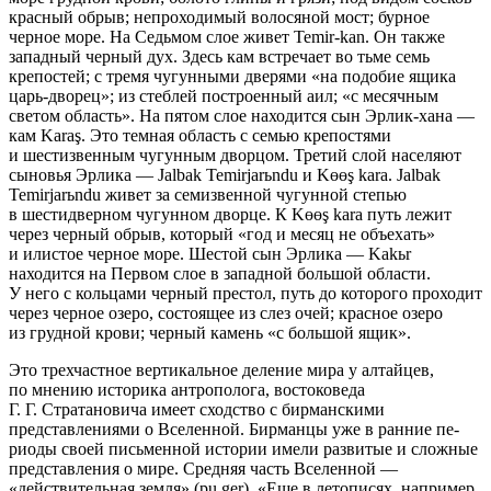
красный обрыв; непроходимый волосяной мост; бурное
черное мо­ре. На Седьмом слое живет Temir-kan. Он также
западный черный дух. Здесь кам встречает во тьме семь
крепостей; с тремя чугунными дверями «на подобие ящика
царь-дворец»; из стеблей построенный аил; «с месяч­ным
светом область». На пятом слое находится сын Эрлик-хана —
кам Karaş. Это темная область с семью крепостями
и шестизвенным чугунным дворцом. Третий слой населяют
сыновья Эрлика — Jalbak Temirjarьndu и Kөөş kara. Jalbak
Temirjarьndu живет за семизвенной чугунной степью
в шестидверном чугунном дворце. К Kөөş kara путь лежит
через черный обрыв, который «год и месяц не объехать»
и илистое черное море. Шестой сын Эрлика — Kakьr
находится на Первом слое в западной большой области.
У него с кольцами черный престол, путь до которого проходит
че­рез черное озеро, состоящее из слез очей; красное озеро
из грудной крови; черный камень «с большой ящик».
Это трехчастное вертикальное деление мира у алтайцев,
по мне­нию ис­торика антрополога, востоковеда
Г. Г. Стратановича имеет сходство с бирманскими
представлениями о Вселенной. Бирманцы уже в ранние пе­
риоды своей письменной истории имели развитые и сложные
представле­ния о мире. Средняя часть Вселенной —
«действительная земля» (pu ger). «Еще в летописях, например