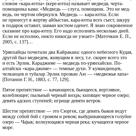
словом «кара-ютпа» (кере-ютпа) называет мед­ведя, черта-
помощника кама: «Медведь — слуга, помощник. Это не мед­
ведь, он чертом обернулся. Медведь — кара-ютпа. Если
не принесут в жерт­ву айбыстан, кара-ютпа всех съест, шкуру
в подарок оставит, шаман костюм оденет. Я знаю сокровенное
сказание про кара-ютпу. Его надо ис­полнять несколько дней.
Если не исполню, никто никогда не узнает» [Маточкин Е. П.,
2005, с. 137]
…
Урянхайцы почитали два Кайракана: одного небесного Кудая,
другой был медведем, живущим в лесу, т.е. скорее всего это
и есть Эрлик. Ка­раджиме — медведь по-урянхайски. По-
алтайски «кара-джиме» — тем­ные духи. У кумандинцев,
челканцев и тубалар Эрлик прозван Аю — «мед­вежья лапа»
[Потанин Г. Н., 1883, с. 77, 129].
Пятое препятствие — качающееся, бьющееся, вертлявое,
колеб­лющее; пыльный черный вихрь; кипящее черное озеро;
девять адских ступеней; игрище девяти ветров.
Шестое препятствие — это Сюргек, где девять быков ведут
между собой бой с громом и ревом; выбуривающееся голубое
озеро — Чаjык; волнующая­ся черная река; кучащееся черное
море.