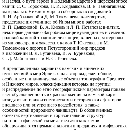
и Паслея, о пути героев в Подземное царство в шорском эпосе
кайчи: С. С. Торбокова, П. И. Кыдыякова, В. Е. Тан­нагашева;
материалы о Нижнем мире из обзорных исследований
Л. Н. Ар­бачаковой и Д. М. Токмашева; в-четвертых,
представления тувинцев об Ином мире в работах
В. П. Дьяконовой, В. А. Кисель и Л. П. Потапова; в-пятых,
некоторые данные о Загробном мире кумандинцев и семейно-
родовой камской традиции челканцев; в-шестых, материалы
из мировоз­зрения хакасских камов Т. Юктешева и М.
Томозакова о дороге в Потусто­ронний мир предков
в изложении В. Я. Бутанаева, В. А. Бурнакова,
С. Д. Майнагашева и Н. С. Тенешева.
В представленных вариантах камских и эпических
путешествий в мир Эрлик-хана автор выделяет общие,
особенные и индивидуальные объекты топографии Среднего
и Нижнего миров, классификация которых на группы
и распределение по этно-географическим параметрам показы­
вает обусловленность их расположения на камской карте
исходя из исто­рико-генетических и исторических факторов
внешнего или внутреннего воздей­ствия, а также
особенностей природного ландшафта. В обозначен­ных
объектах вертикальной и горизонтальной структур
на топографиче­ской схеме алтае-саянских камов
обнаруживаются прямые аналогии в предани­ях и мифологиях