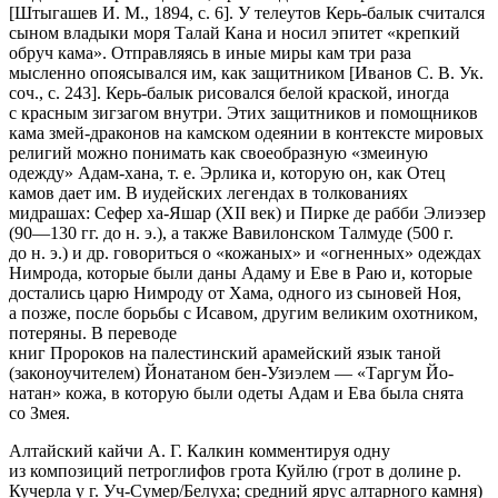
[Штыгашев И. М., 1894, с. 6]. У телеутов Керь-балык считал­ся
сыном владыки моря Та­лай Кана и носил эпитет «крепкий
обруч кама». Отправляясь в иные миры кам три раза
мысленно опоясывался им, как за­щитником [Иванов С. В. Ук.
соч., с. 243]. Керь-балык рисовался белой крас­кой, иногда
с красным зигза­гом внутри. Этих защитников и помощников
кама змей-драконов на кам­ском одеянии в контексте мировых
религий можно понимать как свое­образную «змеиную
одежду» Адам-хана, т. е. Эр­лика и, которую он, как Отец
камов дает им. В иудейских легендах в тол­кованиях
мидрашах: Сефер ха-Яшар (XII век) и Пирке де рабби Элиэзер
(90—130 гг. до н. э.), а также Вавилонском Талмуде (500 г.
до н. э.) и др. говориться о «кожаных» и «ог­ненных» одеждах
Нимрода, которые были даны Адаму и Еве в Раю и, кото­рые
достались царю Нимроду от Хама, од­ного из сыновей Ноя,
а позже, по­сле борьбы с Исавом, другим великим охотником,
потеряны. В переводе
книг Пророков на палестинский арамей­ский язык таной
(законоучителем) Йонатаном бен-Узиэлем — «Таргум Йо­
натан» кожа, в которую были одеты Адам и Ева была снята
со Змея.
Алтайский кайчи А. Г. Калкин комментируя одну
из композиций петро­глифов грота Куйлю (грот в долине р.
Кучерла у г. Уч-Сумер/Белуха; сред­ний ярус алтарного камня)