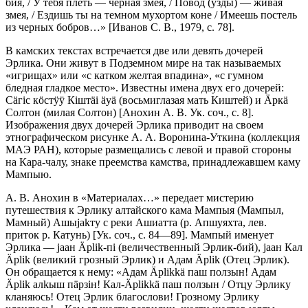
бия, / У тебя плеть — черная змея, / Повод (узды) — живая
змея, / Ездишь ты на темном мухортом коне / Имеешь постель
из черных бобров…» [Иванов С. В., 1979, с. 78].
В камских текстах встречается две или девять дочерей
Эрлика. Они жи­вут в Подземном мире на так называемых
«игрищах» или «с кат­ком жел­тая впадина», «с гумном
бледная гладкое место». Известны имена двух его дочерей:
Сäгiс кöстÿÿ Кiштäi äyä (восьмиглазая мать Киштей) и Äр­кä
Сол­тон (милая Солтон) [Анохин А. В. Ук. соч., с. 8].
Изображения двух дочерей Эрлика приводит на своем
этнографическом рисунке А. А. Воронина-Утки­на (коллекция
МАЭ РАН), которые размещались с левой и правой сто­роны
на Кара-чалу, знаке преемства камства, принадлежавшем каму
Мампыю.
А. В. Анохин в «Материалах…» передает мистерию
путешествия к Эрли­ку алтайского кама Мампыя (Мампыл,
Мамный) Ашыjаkту с реки Ашиатта (р. Апшуяхта, лев.
приток р. Катунь) [Ук. соч., с. 84—89]. Мампый именует
Эрлика — jаан Äрlik-пi (величественный Эрлик-бий), jаан Кал
Äрlik (ве­ликий грозный Эрлик) и Адам Äрlik (Отец Эрлик).
Он обращается к нему: «Адам Äрlikkä паш ползын! Адам
Äрlik алkыш пäрзiн! Кал-Äрlikkä паш ползын / Отцу Эрлику
кланяюсь! Отец Эрлик благослови! Грозному Эрли­ку