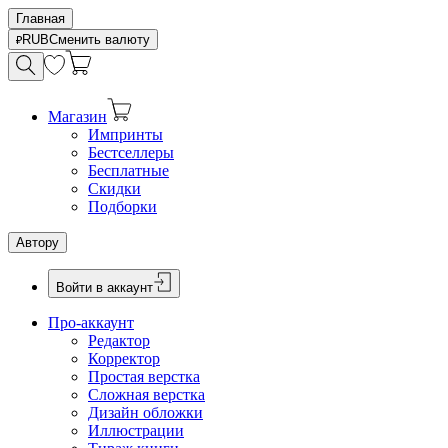
Главная
RUB
Сменить валюту
Магазин
Импринты
Бестселлеры
Бесплатные
Скидки
Подборки
Автору
Войти в аккаунт
Про-аккаунт
Редактор
Корректор
Простая верстка
Сложная верстка
Дизайн обложки
Иллюстрации