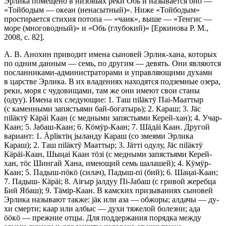
Эрлика помещено в низовьях реки Обь и называется оно —
«Тойбодым — океан (ненасытный)». Ниже «Тойбодым»
простирается стихия потопа — «чаик», выше — «Тенгис —
море (многоводный)» и «Обь (глубокий)» [Еркинова Р. М.,
2008, с. 82].
А. В. Анохин приводит имена сыновей Эрлик-хана, которых
по одним данным — семь, по другим — девять. Они являются
посланниками-адми­нистраторами и управляющими духами
в царстве Эрлика. В их владе­ниях находятся подземные озера,
реки, моря с чудовищами, там же они имеют свои станы
(одуу). Имена их следующие: 1. Таш пiläктÿ Паi-Мааттыр
(с каменными запястьями бай-богатырь); 2. Караш; 3. Jäc
пiläктÿ Кäрäi Ка­ан (с медными запястьями Керей-хан); 4. Учар-
Каан; 5. Jабаш-Каан; 6. Кö­мÿр-Каан; 7. Шäдäi Каан. Другой
вариант: 1. Äрliктiң jыланду Караш (со змеями Эрлика
Караш); 2. Таш пiläктÿ Мааттыр; 3. Jäттi одулу, Jäс пiläктÿ
Кäрäi-Каан, Шыңаi Каан тöзi (с медными запястьями Керей-
хан, тöс Шингай Хана, имеющий семь шалашей); 4. Кÿмÿр-
Каан; 5. Падыш-пöкö (силач), Падыш-пi (бий); 6. Шаңаi-Каан;
7. Падыш- Кäрäi; 8. Аiғыр jaлдуу Пi-Jабаш (с гривой жеребца
Бий Ябаш); 9. Тäмiр-Каан. В камских призыва­ниях сыновей
Эрлика называют также: jäк или аза — обжоры; алдачы — ду­
хи смерти; каар или албыс — духи тяжелой болезни; ада
ööкö — прежние от­цы. Для поддержания порядка между