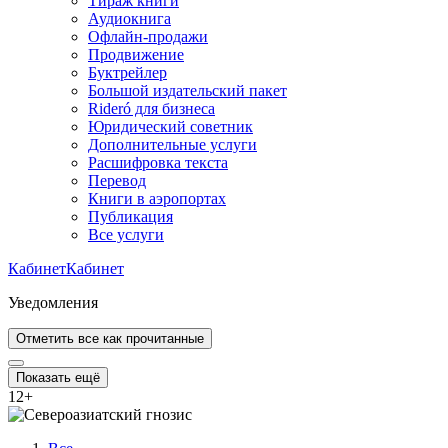
Тираж книги
Аудиокнига
Офлайн-продажи
Продвижение
Буктрейлер
Большой издательский пакет
Rideró для бизнеса
Юридический советник
Дополнительные услуги
Расшифровка текста
Перевод
Книги в аэропортах
Публикация
Все услуги
Кабинет
Кабинет
Уведомления
Отметить все как прочитанные
Показать ещё
12
+