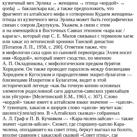
кузнечный мех Эрлика → женщина → птица «кордой» →
qordaj → баклан/кара кас, а также предположить, что
фрагмент из алтайского мифа о сотворении Кудаем женщины-
птицы из кузнечного меха Эрлика может быть географически
связан с озером Джу­лукуль. Укажем, в связи с этим
и на имеющийся в Восточных Саянах эт­ноним «кара кас /
карагас», который еще С. Е. Малов связывал с термином хагяс
или хакас из летописной хроники Танской ди­настии
[Потапов Л. П., 1958, с. 200]. Отметим также, что
в мифологии саха один из сыновей пер­вопредка Эллея носит
имя «Кордой», который имеет сходство, по мнению
А. П. Окладникова, с мифологическим предком буря­тов
Хоридоем. Он так­же проводит параллель между близнецами
Хоридоем и Кугосуком и пра­родителями эхирит-булагатов —
близнецами Ихиритом и Булагатом, видит в этой
исторической легенде «как бы точную копию основных
элементов родословной саги дархатов-саянских урянхай­цев
или уйгуров» [Меле­тинский Е.М., 1963, с. 307]. Слово
«кордой» также имеет в алтайском языке значение — «цапля».
У тувинцев, хакасов и шорцев слово «цапля» звучит как:
шилен/сÿлен/шÿлен. В «Алтайских сказках» собран­ных
А. Л. Граф и П. В. Кучияком — «Кара-чилен-зайсан» — также
значит «цапля-зайсан». Сюжет, где старшину-цаплю Кара-
чилена, опоздавшего на совет птиц, бер­кут выгнал на болото,
вполне сравним с хакасской сказ­кой «Совет птиц», где