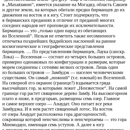
в „Махаязавин“, имеется указание на Могад­ку, область Сакиев
и другие земли, на которых обитали предки бирманцев до их
движения на восток и к югу. Стоит подчеркнуть, что
в бирманских преданиях в отличие от преданий многих
соседних народов нет проповеди их исключительности.
Бирманцы — это „только один народ из обитающих
во Вселенной“. Нельзя не отметить также несомненного
отпечатка позд­нейших буддийских наслоений на ранние
космогонические и географиче­ские представления
бирманцев. … По представлениям бирманцев, Лаука (санскр.
Лока) — Вселенная — состоит из четырех больших островов,
при­мерно одинаковых по конфигурации и размерам, которые
морем соедине­ны с сотнями мелких островов. Лишь один
из больших островов — Замбуд­эк — населен человеческими
существами. Он самый „нижний“ (т.е. юж­ный) во Вселенной.
На северной его окраине (границе?) вздымается гряда
высочайших гор, за которыми лежит „Неизвестное“. На самой
границе гор растет священное дерево Замбу. На высокогорном
плато и ниже, в предго­рьях, размещены семь озер. Главное
и самое верхнее озеро — Анаудат. Оно питает все реки
Замбудэка. И в нем растет священный лотос. На восток
от озера Анаудат расположена гора драгоценностей,
сокровища которой неисчислимы и неисчерпаемы — это гора
Минмодаун, имеющая семь уступов. А далее к югу
к предгорьям прилегает постепенно понижающаяся равнина.