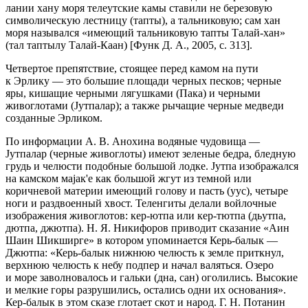
лании хану моря телеутские камы ставили не березовую
символическую лестницу (тапты), а тальниковую; сам хан
моря назывался «имеющий тальниковую тапты Талай-хан»
(тал таптылу Талай-Каан) [Функ Д. А., 2005, с. 313].
Четвертое препятствие, стоящее перед камом на пути
к Эрлику — это большие площади черных песков; черные
яры, кишащие черными лягуш­ками (Пака) и черными
живоглотами (Jутпалар); а также рычащие черные медведи
созданные Эрликом.
По информации А. В. Анохина водяные чудовища —
Jутпалар (черные живоглоты) имеют зеленые бедра, бледную
грудь и челюсти подобные большой лодке. Jутпа изображался
на камском маjак'е как боль­шой жгут из темной или
коричневой материи имеющий голову и пасть (уус), четыре
ноги и раздвоенный хвост. Теленгиты делали войлочные
изображения жи­воглотов: кер-ютпа или кер-тютпа (дьутпа,
дютпа, дж­ютпа). Н. Я. Никифо­ров приводит сказание «Аин
Шаин Шикширге» в кото­ром упоминается Керь-балык —
Джютпа: «Керь-балык нижнюю челюсть к земле приткнул,
верхнюю челюсть к небу подпер и начал валяться. Озеро
и море заволно­валось и гальки (дна, сан) оголились. Высокие
и мелкие горы разрушились, остались одни их основания».
Кер-балык в этом сказе глота­ет скот и народ. Г. Н. Потанин