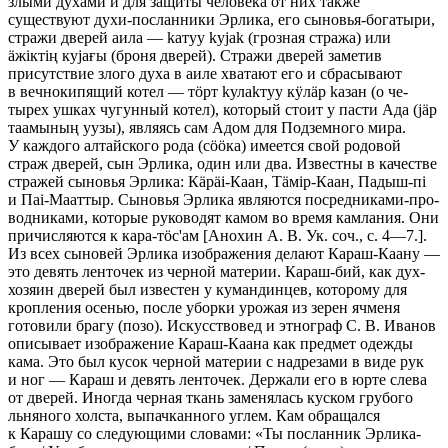
злыми духами и для защиты челове­ка от них также
существуют духи-посланники Эрлика, его сыновья-бога­тыри,
стражи дверей аила — kатуу kуjаk (грозная стража) или
äжiктiң куjағы (бро­ня дверей). Стражи дверей заметив
присутствие злого духа в аиле хватают его и сбрасывают
в вечнокипящий котел — тöрт kулаkтуу кÿлäр kазан (о че­
тырех ушках чугунный котел), который стоит у пасти Ада (jäр
таамының уузы), являясь сам Адом для Подземного мира.
У каждого алтайского рода (сööка) имеется свой родовой
страж дверей, сын Эрлика, один или два. Из­вестны в качестве
стражей сыновья Эрлика: Кäрäi-Каан, Тäмiр-Каан, Падыш-пi
и Паi-Мааттыр. Сыновья Эрлика являются посредниками-про­
водниками, которые руководят камом во время камлания. Они
причис­ляются к кара-тöс'ам [Анохин А. В. Ук. соч., с. 4—7.].
Из всех сыновей Эрлика изображения делают Караш-Каану —
это девять ленточек из чер­ной мате­рии. Караш-бий, как дух-
хозяин дверей был известен у куман­динцев, кото­рому для
кропления осенью, после уборки урожая из зе­рен ячменя
готови­ли брагу (позо). Искусствовед и этнограф С. В. Иванов
описывает изображе­ние Караш-Каана как предмет одежды
кама. Это был кусок черной мате­рии с надрезами в виде рук
и ног — Караш и девять лен­точек. Держали его в юрте слева
от дверей. Иногда черная ткань заменя­лась куском грубого
льняного холста, выпачканного углем. Кам обращался
к Карашу со следу­ющими словами: «Ты посланник Эрлика-