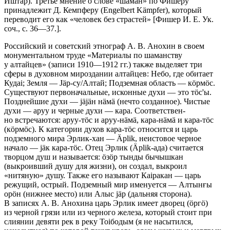
Иштар). Третье мнение о слове «шаман» по Фишеру
принадлежит Д. Кемпферу (Engelbert Kämpfer), который
переводит его как «человек без страстей» [Фишер И. Е. Ук.
соч., с. 36—37.].
Росси
йский и советский этнограф А. В. Анохин в своем
монумен­тальном труде «Материалы по шаманству
у алтайцев» (записи 1910—1912 гг.) также выделяет три
сферы в духовном мироздании алтайцев: Небо, где обитает
Кудаi; Земля — Jäр-су/Алтай; Подземная область — кöрмöс.
Суще­ствуют первоначальные, исконные духи — это тöс'ы.
Позднейшие духи — jäjäн нäмä (нечто созданное). Чистые
духи — аруу и черные духи — кара. Соответствен­
но встречаются: аруу-тöс и аруу-нäмä, кара-нäмä и кара-тöс
(кöрмöс). К категории духов кара-тöс относится и царь
подземного мира Эрлик-хан — Äрlik, неистовое черное
начало — jäк кара-тöс. Отец Эрлик (Äрlik-ада) считается
творцом душ и называется: öзöр тынды бычышкан
(выкроивший душу для жизни), он создал, выкроил
«нитяную» душу. Так­же его назы­вают Каiракан — царь
режущий, острый. Подземный мир именуется — Ал­тынғы
орöн (нижнее место) или Алыс jäр (дальняя сто­рона).
В записях А. В. Анохина царь Эрлик имеет дворец (öргö)
из черной грязи или из черного железа, который стоит при
слиянии девяти рек в реку Тоiбодым (я не на­сытился,