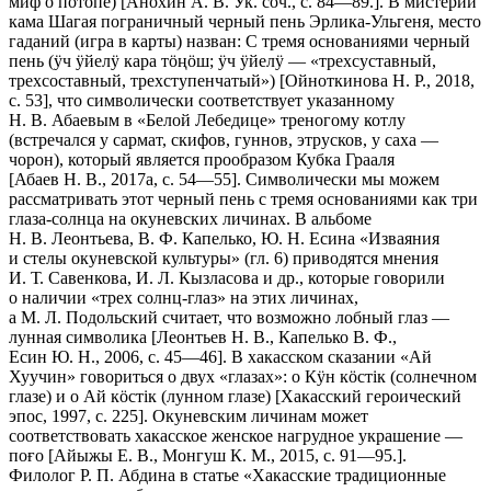
миф о потопе) [Анохин А. В. Ук. соч., с. 84—89.]. В мистерии
кама Шагая погранич­ный черный пень Эрлика-Ульгеня, место
гаданий (игра в карты) назван: С тремя основаниями черный
пень (ÿч ÿйелÿ кара тöңöш; ÿч ÿйелÿ — «трехсу­ставный,
трехсоставный, трехступенчатый») [Ойноткинова Н. Р., 2018,
с. 53], что символически соответствует указанному
Н. В. Абаевым в «Белой Лебедице» треногому котлу
(встречался у сармат, скифов, гуннов, этрусков, у саха —
чорон), который является прообразом Кубка Грааля
[Абаев Н. В., 2017а, с. 54—55]. Символически мы можем
рассматривать этот черный пень с тремя основаниями как три
глаза-солнца на окуневских ли­чинах. В аль­боме
Н. В. Леонтьева, В. Ф. Капелько, Ю. Н. Есина «Изваяния
и стелы оку­невской культуры» (гл. 6) приводятся мнения
И. Т. Савенкова, И. Л. Кызла­сова и др., которые говорили
о наличии «трех солнц-глаз» на этих личи­нах,
а М. Л. Подольский считает, что возможно лобный глаз —
лунная сим­волика [Леонтьев Н. В., Капелько В. Ф.,
Есин Ю. Н., 2006, с. 45—46]. В хакас­ском сказании «Ай
Хуучин» говориться о двух «глазах»: о Кÿн кöстiк (сол­нечном
глазе) и о Ай кöстiк (лунном глазе) [Хакасский героиче­ский
эпос, 1997, с. 225]. Окуневским личинам может
соответствовать хакас­ское женское нагрудное украшение —
поғо [Айыжы Е. В., Монгуш К. М., 2015, с. 91—95.].
Филолог Р. П. Абдина в статье «Хакасские традиционные