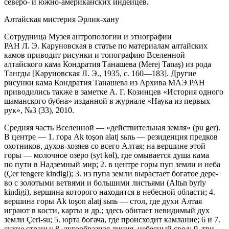
северо- и южно-
америк
анских индейцев.
Алтайская мистерия Эрлик-хану
Сотрудница Музея антропологии и этнографии
РАН Л. Э. Кару­новская в статье по материалам алтайских
камов приводит рисунки и топографию Вселенной
алтайского кама Кондратия Т
анаш
ева (Merej Tanaş) из рода
Тангды [Каруновская Л. Э., 1935, с. 160—183]. Другие
рисунки кама Кондра­тия Т
анаш
ева из Архива МАЭ РАН
приводились также в заметке А. Г. Ко­зинцев «История одного
шаманского бубна» изданной в журнале «Наука из первых
рук», №3 (33), 2010.
Средняя часть Вселенной — «действительная земля» (pu ger).
В центре — 1. гора Ak toşon alatj sьnь — резиденция предков
охотников, духов-хозяев со всего Алтая; на вершине этой
горы — молочное озеро (syt kөl), где омывает­ся душа кама
по пути в Надземный мир; 2. в центре горы пуп зем­ли и неба
(Çer tengere kindigi); 3. из пупа земли вырастает богатое дере­
во с золотыми ветвями и большими листьями (Altьn byrly
kindigi), вершина которого на­ходится в небесной области; 4.
вершина горы Ak toşon alatj sьnь — стол, где духи Алтая
играют в кости, карты и др.; здесь обитает не­видимый дух
зем­ли Çeri-su; 5. юрта богача, где происходит камлание; 6 и 7.
сухие страны; 8. дугообразная линия, небесный свод; 9. три