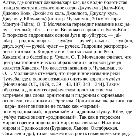
Алтае, где обитают бакланы/кара кас, как водно-болотистая
птица являет­ся высо­когорное озеро Джулукуль (Jылу-Кöл,
Джюлю-Коль, Джюй лю-коль, Джю­люго, Джуклу-куль,
Джулюгу, Ейлу-коль) (исток р. Чулышман, 20 км от го­ры
Монгун-Тайга). О. Т. Молчанова переводит название как: jы­
лу — теп­лый; кöл — озеро. Возможен вариант и Jуллу-Кöл.
В тюркских гид­ронимах основа Jул в др.-уйгурск. — jul-
julaq — родник; шорск. — чул/jул — ручей; ха­каск. — чул (юл,
джул, жул) — ручей, чулат — ручеек. Гидроним распростра­
нен в низовье р. Кондомы и в Таштыпском р-не Респ.
Хакасия) и в бассейне р. Чулым. О. Т. Молчанова считает, что
центром топонимиче­ских образова­ний с основой jул/чул
является Хакасия. Что касается назва­ния р. Чулышман, то
О. Т. Молчанова отмечает, что первичное название ре­ки —
Чулусба, где в основе возможно опять же корень: чул/jул
[Молчано­ва О.Т., 1979, с. 39—43, 187, 343—344]. Таким
образом, в данном географиче­ском про­странстве мы
встречаем два слова: орнитоним и гидроним с корневыми
основами, связанными с Эрликом. Орнитоним: «кара кас», где
«кара» имеет значение не только как «черный»,
но и «родниковый, под­земный» и гидроним «Jуллу- Кöл», где
jул/чул также значит «роднико­вый». Так как в тюркском
мировоззрении подводный мир, вода связана с Нижним
миром и Эрлик-ханом (Бурнаков, Львова, Октябрьская,
Сагалаев и др.), то мы можем выстроить символический ряд: