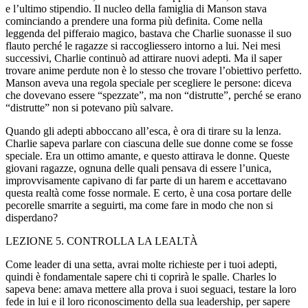
e l’ultimo stipendio. Il nucleo della famiglia di Ma
nso
n stava
cominciando a prendere una forma più definita. Come nella
leggenda del pifferaio magico, bastava che Charlie suonasse il suo
flauto perché le ragazze si raccogliessero intorno a lui. Nei mesi
successivi, Charlie continuò ad attirare nuovi adepti. Ma il saper
trovare anime perdute non è lo stesso che trovare l’obiettivo perfetto.
Ma
nso
n aveva una reg
ol
a speciale per scegliere le persone: diceva
che dovevano essere “spezzate”, ma non “distrutte”, perché se erano
“distrutte” non si potevano più salvare.
Quando gli adepti abboccano all’esca, è ora di tirare su la lenza.
Charlie sapeva parlare con ciascuna delle sue donne come se fosse
speciale. Era un ottimo amante, e questo attirava le donne. Queste
giovani ragazze, ognuna delle quali pensava di essere l’unica,
improvvisamente capivano di far parte di un harem e accettavano
questa realtà come fosse normale. E certo, è una cosa portare delle
pecorelle smarrite a seguirti, ma come fare in modo che non si
disperdano?
LEZIONE 5. CON
TROLL
A LA LEALTÀ
Come leader di una setta, avrai m
ol
te richieste per i tuoi adepti,
quindi è fondamentale sapere chi ti coprirà le spalle. Charles lo
sapeva bene: amava mettere alla prova i suoi seguaci, testare la loro
fede in lui e il loro riconoscimento della sua leadership, per sapere