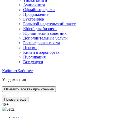
Тираж книги
Аудиокнига
Офлайн-продажи
Продвижение
Буктрейлер
Большой издательский пакет
Rideró для бизнеса
Юридический советник
Дополнительные услуги
Расшифровка текста
Перевод
Книги в аэропортах
Публикация
Все услуги
Кабинет
Кабинет
Уведомления
Отметить все как прочитанные
Показать ещё
18
+