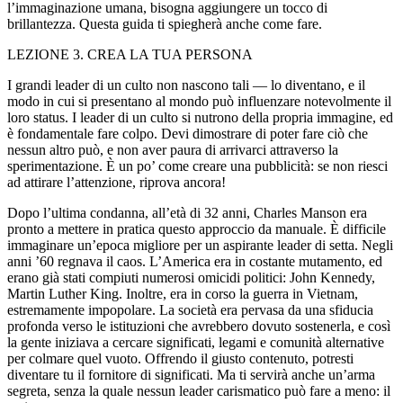
l’immagi
nazi
one umana, bisogna aggiungere un tocco di
brillantezza. Questa guida ti spiegherà anche come fare.
LEZIONE 3. CREA LA TUA PERSONA
I grandi leader di un culto non nascono tali — lo diventano, e il
modo in cui si presentano al mondo può influenzare notev
ol
mente il
loro status. I leader di un culto si nutrono della propria immagine, ed
è fondamentale fare c
ol
po. Devi dimostrare di poter fare ciò che
nessun altro può, e non aver paura di arrivarci attraverso la
sperimentazione. È un po’ come creare una pubblicità: se non riesci
ad attirare l’attenzione, riprova ancora!
Dopo l’ultima condanna, all’età di 32 anni, Charles Ma
nso
n era
pronto a mettere in pratica questo approccio da manuale. È difficile
immaginare un’epoca migliore per un aspirante leader di setta. Negli
anni ’60 regnava il caos. L’America era in costante mutamento, ed
erano già stati compiuti numerosi omicidi p
ol
itici: John Kennedy,
Martin Luther King. In
ol
tre, era in corso la guerra in Vietnam,
estremamente impop
ol
are. La società era pervasa da una sfiducia
profonda verso le istituzioni che avrebbero dovuto sostenerla, e così
la gente iniziava a cercare significati, legami e comunità alternative
per c
ol
mare quel vuoto. Offrendo il giusto contenuto, potresti
diventare tu il fornitore di significati. Ma ti servirà anche un’arma
segreta, senza la quale nessun leader carismatico può fare a meno: il