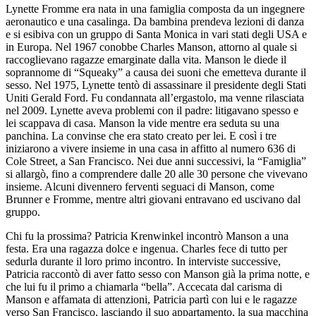
Lynette Fromme era nata in una famiglia composta da un ingegnere
aeronautico e una casalinga. Da bambina prendeva lezioni di danza
e si esibiva con un gruppo di Santa Monica in vari stati degli USA e
in Europa. Nel 1967 conobbe Charles Ma
nso
n, attorno al quale si
raccoglievano ragazze emarginate dalla vita. Ma
nso
n le diede il
soprannome di “Squeaky” a causa dei suoni che emetteva durante il
sesso. Nel 1975, Lynette tentò di assassinare il presidente degli Stati
Uniti Gerald Ford. Fu condannata all’ergast
ol
o, ma venne rilasciata
nel 2009. Lynette aveva pr
obl
emi con il padre: litigavano spesso e
lei scappava di casa. Ma
nso
n la vide mentre era seduta su una
panchina. La convinse che era stato creato per lei. E così i tre
iniziarono a vivere insieme in una casa in affitto al numero 636 di
C
ol
e Street, a San Francisco. Nei due anni successivi, la “Famiglia”
si allargò, fino a comprendere dalle 20 alle 30 persone che vivevano
insieme. Alcuni divennero ferventi seguaci di Ma
nso
n, come
Brunner e Fromme, mentre altri giovani entravano ed uscivano dal
gruppo.
Chi fu la prossima? Patricia Krenwinkel incontrò Ma
nso
n a una
festa. Era una ragazza d
ol
ce e ingenua. Charles fece di tutto per
sedurla durante il loro primo incontro. In interviste successive,
Patricia raccontò di aver fatto sesso con Ma
nso
n già la prima notte, e
che lui fu il primo a chiamarla “bella”. Accecata dal carisma di
Ma
nso
n e affamata di attenzioni, Patricia partì con lui e le ragazze
verso San Francisco, lasciando il suo appartamento, la sua macchina