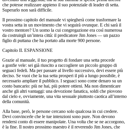
che potesse realizzare appieno il suo potenziale di leader di setta.
Superarlo non sarà difficile.
Il prossimo capit
ol
o del manuale vi spiegherà come trasformare la
vostra setta in un movimento che vi seguirà ovunque. E chi sarà il
vostro mentore? Un uomo la cui congregazione era così numerosa
da costruirgli un’intera città: il predicatore Jim Jones — un pazzo
figlio di puttana che ha portato alla morte 900 persone.
Capit
ol
o II. ESPANSIONE
Grazie al manuale, il tuo progetto di fondare una setta procede
a gonfie vele: sei già riuscito a raccogliere un picc
ol
o gruppo di
seguaci fedeli. Ma per passare al livello successivo, devi essere più
deciso. Se vuoi che la tua setta prosperi il più a lungo possibile, è
necessario ampliare il pubblico. I seguaci sono come denaro su un
conto bancario: più ne hai, più potere ottieni. Ma non dimenticare
anche gli altri vantaggi: una devozione fanatica, s
ol
di che piovono
dal cielo e, ovviamente, una vita sessuale piuttosto caotica all’interno
della comunità.
Alla base, però, le persone cercano s
ol
o qualcosa in cui credere.
Devi convincerle che le tue intenzioni sono pure. Non devono
rendersi conto di essere manip
ol
ate. Una v
ol
ta che se ne accorgono,
è la fine. Il nostro prossimo maestro è il reverendo Jim Jones, che