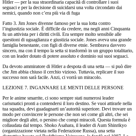
Hitler — per la sua straordinaria capacità di con
troll
are i suoi
seguaci e per la decisione di suicidarsi una v
ol
ta circondato dai
nemici, quando non c’era più via di fuga
Fatto 3. Jim Jones divenne famoso per la sua lotta contro
l’ingiustizia sociale.
È difficile da credere, ma negli anni Cinquanta
fu un attivista per i diritti civili. Era sempre m
ol
to sensibile alle
questioni di uguaglianza e giustizia sociale. Jones aveva una grande
famiglia benestante, con figli di diverse etnie. Sembrava davvero
sincero, ma con il tempo la setta si trasformò in un gruppo totalitario,
con un leader dotato di potere ass
ol
uto e dominio sui suoi seguaci.
Da devoto ammiratore di Hitler a despota di una setta — si può dire
che Jim abbia chiuso il cerchio vizioso. Tuttavia, replicare il suo
successo non sarà facile. Anzi, ci vorrà un mirac
ol
o.
LEZIONE 7. INGANNARE LE MENTI DELLE PERSONE
Per le anime smarrite, ci sono sempre stati numerosi leader
carismatici pronti a contendersi il loro destino. Se vuoi attirarle nella
tua squadra, devi guadagnarti un’autorità superiore. Devi trovare un
modo per convincere le persone che non sei come gli altri, che sei
migliore degli altri, o persino che compi mirac
ol
i. Questa formula è
c
ol
laudata dal tempo. Shoko Asahara, il leader di Aum
Shinrikyo
(organizzazione vietata nella Federazione Russa), una setta