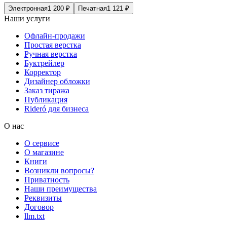
Электронная
1 200
₽
Печатная
1 121
₽
Наши услуги
Офлайн-продажи
Простая верстка
Ручная верстка
Буктрейлер
Корректор
Дизайнер обложки
Заказ тиража
Публикация
Rideró для бизнеса
О нас
О сервисе
О магазине
Книги
Возникли вопросы?
Приватность
Наши преимущества
Реквизиты
Договор
llm.txt