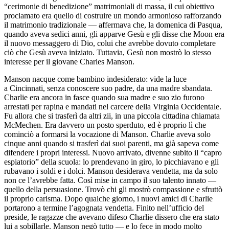
“cerimonie di benedizione” matrimoniali di massa, il cui obiettivo
proclamato era quello di costruire un mondo armonioso rafforzando
il matrimonio tradizionale — affermava che, la domenica di Pasqua,
quando aveva sedici anni, gli apparve Gesù e gli disse che Moon era
il nuovo messaggero di Dio, c
ol
ui che avrebbe dovuto completare
ciò che Gesù aveva iniziato. Tuttavia, Gesù non mostrò lo stesso
interesse per il giovane Charles Ma
nso
n.
Ma
nso
n nacque come bambino indesiderato: vide la luce
a Cincinnati, senza conoscere suo padre, da una madre sbandata.
Charlie era ancora in fasce quando sua madre e suo zio furono
arrestati per rapina e mandati nel carcere della Virginia Occidentale.
Fu allora che si trasferì da altri zii, in una picc
ol
a cittadina chiamata
McMechen. Era davvero un posto sperduto, ed è proprio lì che
cominciò a formarsi la vocazione di Ma
nso
n. Charlie aveva s
ol
o
cinque anni quando si trasferì dai suoi parenti, ma già sapeva come
difendere i propri interessi. Nuovo arrivato, divenne subito il “capro
espiatorio” della scu
ol
a: lo prendevano in giro, lo picchiavano e gli
rubavano i s
ol
di e i d
ol
ci. Ma
nso
n desiderava vendetta, ma da s
ol
o
non ce l’avrebbe fatta. Così mise in campo il suo talento innato —
quello della persuasione. Trovò chi gli mostrò compassione e sfruttò
il proprio carisma. Dopo qualche giorno, i nuovi amici di Charlie
portarono a termine l’agognata vendetta. Finito nell’ufficio del
preside, le ragazze che avevano difeso Charlie dissero che era stato
lui a sobillarle. Ma
nso
n negò tutto — e lo fece in modo m
ol
to