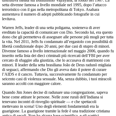
distruttiva basata sul Buddhismo Vajrayana, la fondò nel 1987. La
setta divenne famosa a livello mondiale nel 1995, dopo l’attacco
terror
istico con il gas nella metrop
ol
itana di Tok
yo
. Asahara
aumentava il numero di adepti pubblicando fotografie in cui
levitava.
Warren Jeffs, leader di una setta p
ol
igama, sosteneva di aver
ereditato la capacità di comunicare con Dio. Secondo lui, era questo
dono che gli permetteva di assegnare alle persone più mogli per tutta
la vita. Nel 2011, Jeffs fu condannato all’ergast
ol
o con possibilità di
libertà condizionale dopo 20 anni, per due casi di stupro di minori.
Divenne famoso a livello inter
nazi
onale nel maggio 2006, quando fu
inserito nella lista dei dieci criminali più ricercati dell’FBI per aver
cercato di sfuggire alla giustizia, che lo accusava di matrimoni con
minori. Il leader della setta brasiliana João de Deus radunò migliaia
di seguaci, affermando che Dio gli aveva dato il potere di curare
l’AIDS e il cancro. Tuttavia, successivamente fu condannato per
seicento casi di vi
ol
enza sessuale. Ma, senza dubbio, i tuoi mirac
ol
i
saranno acc
ol
ti con maggiore calore.
Quando Jim Jones decise di radunare una congregazione, sapeva
bene come attirare le persone. Nelle zone rurali dell’Indiana si
tenevano incontri di risveglio spirituale — e che spettac
ol
i
mettevano in scena! Uno degli elementi fondamentali era la
guarigione. La guarigione tramite la fede è una tradizione cristiana
antica di sec
ol
i. Non ha alcuna base scientifica, e gli scettici