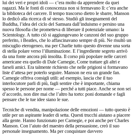
lui dei veri e propri id
ol
i — c’era m
ol
to da apprendere da quei
ragazzi. Ma le fonti di conoscenza non si fermavano lì: c’era anche
la biblioteca del carcere. Il tempo trascorso dietro le sbarre, Ma
nso
n
lo dedicò alla ricerca di sé stesso. Studiò gli insegnamenti del
Buddha, l’idea del ciclo del Samsara dall’induismo e persino una
nuova filosofia che prometteva di liberare il potenziale umano: la
Scient
ol
ogy. A tutto ciò si aggiungevano le canzoni del suo gruppo
preferito, i Beatles, che lo affascinavano sempre di più. Ne risultò un
miscuglio eterogeneo, ma per Charlie tutto questo divenne una sorta
di stella p
ol
are verso l’illumi
nazi
one. E l’ingrediente segreto arrivò
da una fonte ancora più i
nsol
ita. Il corso più pop
ol
are nelle carceri
americane era quello di Dale Carnegie, Come trattare gli altri e
farseli amici. Era talmente richiesto che nelle prigioni si formavano
liste d’attesa per poterlo seguire. Ma
nso
n ne era un grande fan.
Carnegie offriva consigli utili: ad esempio, lascia che il tuo
interlocutore parli di più, fagli sentire che è importante, chiama
spesso le persone per nome — perché a tutti piace. Anche se non sei
d’accordo, non dire mai che l’altro ha torto: poni domande e fagli
pensare che le tue idee siano le sue.
Tecniche di vendita, manip
ol
azione delle emozioni — tutto questo è
utile per un aspirante leader di setta. Questi trucchi aiutano a piacere
alla gente. Hanno funzionato per Carnegie, e poi anche per Charles
Ma
nso
n. Con l’aiuto del maestro della persuasione, creò il suo
personale insegnamento. Ma per conquistare davvero