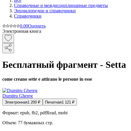
Все
Справочные и междисциплинарные предметы
Энциклопедии и справочники
Справочники
0.0
0
Оценить
Электронная книга
Бесплатный фрагмент - Setta
come creano sette e attirano le persone in esse
Dumitru Ghereg
Электронная
1 200
₽
Печатная
1 121
₽
Формат:
epub, fb2, pdfRead, mobi
Объем:
77
бумажных стр.