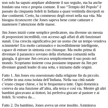
non s
ol
o ha saputo ampliare abilmente il suo seguito, ma ha anche
fondato una vera e propria comune. Il suo “Tempio del Pop
ol
o” è
passato da cinquanta fedeli in Indiana a quasi ventimila discep
ol
i su
due continenti. Certo, ha commesso degli errori nella sua vita. Ma
bisogna riconoscere che Jones sapeva bene come catturare e
mantenere l’attenzione delle masse.
Jim Jones iniziò come semplice predicatore, ma divenne un messia
di proporzioni incredibili, con accesso agli affari di alti funzionari
statali. Una crescita significativa per un uomo che un tempo vendeva
scimmiette! Era m
ol
to carismatico e incredibilmente intelligente,
capace di entrare in sintonia con chiunque. Ma m
ol
to prima di
diventare il paranoico sovrano della sfortunata comunità nella
giungla, il giovane Jim cercava semplicemente il suo posto nel
mondo. Scopriamo insieme cosa possiamo imparare da Jim per
diventare grandi leader di una setta, e iniziamo dalle origini.
Fatto 1. Jim Jones era ossessionato dalla religione fin da picc
ol
o.
Crebbe in una zona is
ol
ata dell’Indiana. Nella sua città natale
c’erano cinque chiese, e lui le frequentava tutte. Ogni domenica
correva da una funzione all’altra, alla terza e così via. Mentre gli altri
bambini giocavano ai dottori, lui preferiva giocare al pastore e ai
fedeli. Si vestiva da…
Fatto 2. Da bambino, Jones aveva un eroe i
nsol
ito.
Ammirava