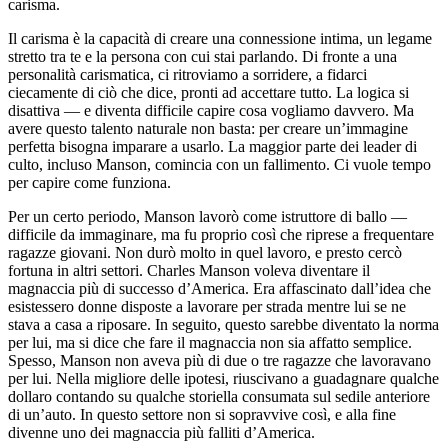
carisma.
Il carisma è la capacità di creare una connessione intima, un legame
stretto tra te e la persona con cui stai parlando. Di fronte a una
personalità carismatica, ci ritroviamo a sorridere, a fidarci
ciecamente di ciò che dice, pronti ad accettare tutto. La logica si
disattiva — e diventa difficile capire cosa vogliamo davvero. Ma
avere questo talento naturale non basta: per creare un’immagine
perfetta bisogna imparare a usarlo. La maggior parte dei leader di
culto, incluso Ma
nso
n, comincia con un fallimento. Ci vu
ol
e tempo
per capire come funziona.
Per un certo periodo, Ma
nso
n lavorò come istruttore di ballo —
difficile da immaginare, ma fu proprio così che riprese a frequentare
ragazze giovani. Non durò m
ol
to in quel lavoro, e presto cercò
fortuna in altri settori. Charles Ma
nso
n v
ol
eva diventare il
magnaccia più di successo d’America. Era affascinato dall’idea che
esistessero donne disposte a lavorare per strada mentre lui se ne
stava a casa a riposare. In seguito, questo sarebbe diventato la norma
per lui, ma si dice che fare il magnaccia non sia affatto semplice.
Spesso, Ma
nso
n non aveva più di due o tre ragazze che lavoravano
per lui. Nella migliore delle ipotesi, riuscivano a guadagnare qualche
d
ol
laro contando su qualche storiella consumata sul sedile anteriore
di un’auto. In questo settore non si sopravvive così, e alla fine
divenne uno dei magnaccia più falliti d’America.