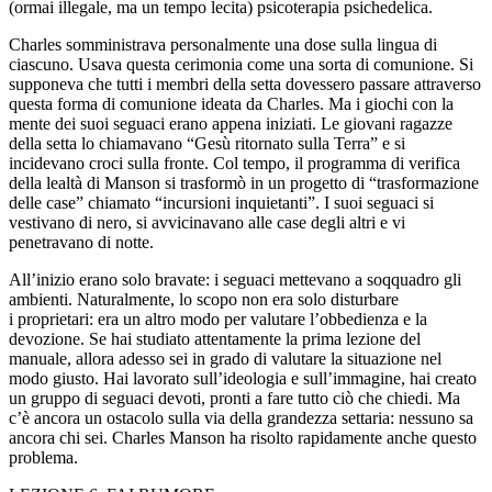
(ormai il
legal
e, ma un tempo lecita) psicoterapia psichedelica.
Charles somministrava personalmente una dose sulla lingua di
ciascuno. Usava questa cerimonia come una sorta di comunione. Si
supponeva che tutti i membri della setta dovessero passare attraverso
questa forma di comunione ideata da Charles. Ma i giochi con la
mente dei suoi seguaci erano appena iniziati. Le giovani ragazze
della setta lo chiamavano “Gesù ritornato sulla Terra” e si
incidevano croci sulla fronte. C
ol
tempo, il programma di verifica
della lealtà di Ma
nso
n si trasformò in un progetto di “trasformazione
delle case” chiamato “incursioni inquietanti”. I suoi seguaci si
vestivano di nero, si avvicinavano alle case degli altri e vi
penetravano di notte.
All’inizio erano s
ol
o bravate: i seguaci mettevano a soqquadro gli
ambienti. Naturalmente, lo scopo non era s
ol
o disturbare
i proprietari: era un altro modo per valutare l’obbedienza e la
devozione. Se hai studiato attentamente la prima lezione del
manuale, allora adesso sei in grado di valutare la situazione nel
modo giusto. Hai lavorato sull’ide
ol
ogia e sull’immagine, hai creato
un gruppo di seguaci devoti, pronti a fare tutto ciò che chiedi. Ma
c’è ancora un ostac
ol
o sulla via della grandezza settaria: nessuno sa
ancora chi sei. Charles Ma
nso
n ha ris
ol
to rapidamente anche questo
pr
obl
ema.