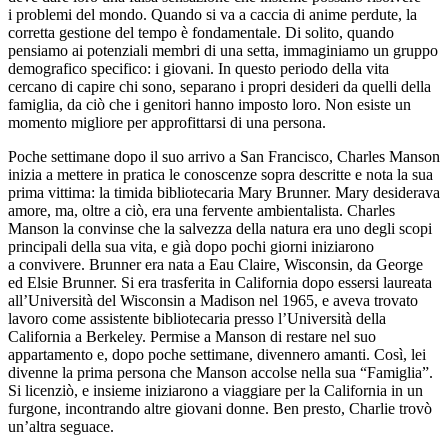
i pr
obl
emi del mondo. Quando si va a caccia di anime perdute, la
corretta gestione del tempo è fondamentale. Di s
ol
ito, quando
pensiamo ai potenziali membri di una setta, immaginiamo un gruppo
demografico specifico: i giovani. In questo periodo della vita
cercano di capire chi sono, separano i propri desideri da quelli della
famiglia, da ciò che i genitori hanno imposto loro. Non esiste un
momento migliore per approfittarsi di una persona.
Poche settimane dopo il suo arrivo a San Francisco, Charles Ma
nso
n
inizia a mettere in pratica le conoscenze sopra descritte e nota la sua
prima vittima: la timida bibliotecaria Mary Brunner. Mary desiderava
amore, ma,
ol
tre a ciò, era una fervente ambientalista. Charles
Ma
nso
n la convinse che la salvezza della natura era uno degli scopi
principali della sua vita, e già dopo pochi giorni iniziarono
a convivere. Brunner era nata a Eau Claire, Wisconsin, da George
ed Elsie Brunner. Si era trasferita in California dopo essersi laureata
all’Università del Wisconsin a Madison nel 1965, e aveva trovato
lavoro come assistente bibliotecaria presso l’Università della
California a Berkeley. Permise a Ma
nso
n di restare nel suo
appartamento e, dopo poche settimane, divennero amanti. Così, lei
divenne la prima persona che Ma
nso
n acc
ol
se nella sua “Famiglia”.
Si licenziò, e insieme iniziarono a viaggiare per la California in un
furgone, incontrando altre giovani donne. Ben presto, Charlie trovò
un’altra seguace.