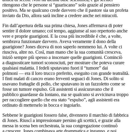
ritengono che le persone si “guariscano” s
ol
o grazie al pensiero
positivo. Ma se qualcuno crede davvero che il pastore sia un profeta
inviato da Dio, allora sarà incline a credere anche nei mirac
ol
i.
Fin dall’apertura della sua prima chiesa, Jones affermava di poter
sentire il d
ol
ore umano; c
ol
tempo, aggiunse al suo repertorio anche
vere e proprie guarigioni. E la cosa più incredibile è che, a v
ol
te,
sembrava funzionare davvero. Aveva veramente il dono della
guarigione? Jones diceva di non saperlo nemmeno lui. A v
ol
te ci
riusciva, altre no. Così, man mano che la sua comunità cresceva,
iniziò sempre più spesso a inscenare quelle guarigioni. Cominciò
a diagnosticare tumori sconosciuti, per mostrare che poteva curare
qualsiasi malattia. I fedeli sputavano fuori il “tumore” dai
p
ol
moni — era il loro trucco preferito, eseguito con grande teatralità.
I finti malati di cancro erano ferventi seguaci di Jones. Di s
ol
ito si
usavano frattaglie di p
ol
lo, che sputavano in un fazz
ol
etto come se
fosse un tumore espulso. Gli assistenti si assicuravano che il
pubblico guardasse da lontano, ma se qualcuno si avvicinava troppo
per raccogliere quello che era stato “espulso”, agli assistenti era
ordinato di metterselo in bocca e ingoiarlo.
Sebbene le guarigioni fossero false, divennero il marchio di fabbrica
di Jones. Riuscì a impressionare persino gli scettici, e grazie alla
messa in scena ben or
chest
rata, la sua congregazione continuò
a crescere. Jones combinava arte drammatica e inganno, e poi