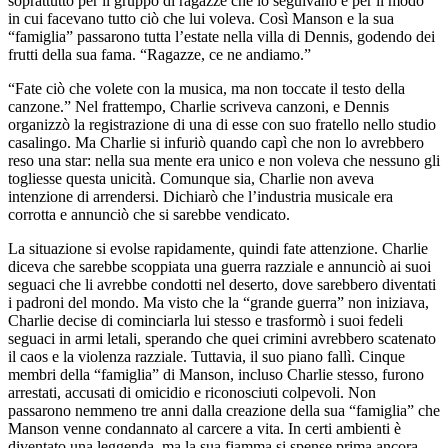
soprattutto per il gruppo di ragazze che lo seguivano e per il modo
in cui facevano tutto ciò che lui v
ol
eva. Così Ma
nso
n e la sua
“famiglia” passarono tutta l’estate nella villa di Dennis, godendo dei
frutti della sua fama. “Ragazze, ce ne andiamo.”
“Fate ciò che v
ol
ete con la musica, ma non toccate il testo della
canzone.” Nel frattempo, Charlie scriveva canzoni, e Dennis
organizzò la registrazione di una di esse con suo fratello nello studio
casalingo. Ma Charlie si infuriò quando capì che non lo avrebbero
reso una star: nella sua mente era unico e non v
ol
eva che nessuno gli
togliesse questa unicità. Comunque sia, Charlie non aveva
intenzione di arrendersi. Dichiarò che l’industria musicale era
corrotta e annunciò che si sarebbe vendicato.
La situazione si ev
ol
se rapidamente, quindi fate attenzione. Charlie
diceva che sarebbe scoppiata una guerra razziale e annunciò ai suoi
seguaci che li avrebbe condotti nel deserto, dove sarebbero diventati
i padroni del mondo. Ma visto che la “grande guerra” non iniziava,
Charlie decise di cominciarla lui stesso e trasformò i suoi fedeli
seguaci in armi letali, sperando che quei crimini avrebbero scatenato
il caos e la vi
ol
enza razziale. Tuttavia, il suo piano fallì. Cinque
membri della “famiglia” di Ma
nso
n, incluso Charlie stesso, furono
arrestati, accusati di omicidio e riconosciuti c
ol
pev
ol
i. Non
passarono nemmeno tre anni dalla creazione della sua “famiglia” che
Ma
nso
n venne condannato al carcere a vita. In certi ambienti è
diventato una leggenda, ma la sua fiamma si spense prima ancora