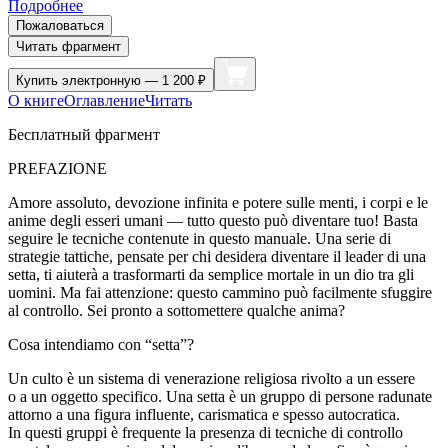
Подробнее
Пожаловаться
Читать фрагмент
Купить
электронную — 1 200 ₽
О книге
Оглавление
Читать
Бесплатный фрагмент
PREFAZIONE
Amore ass
ol
uto, devozione infinita e potere sulle menti, i corpi e le
anime degli esseri umani — tutto questo può diventare tuo! Basta
seguire le tecniche contenute in questo manuale. Una serie di
strategie tattiche, pensate per chi desidera diventare il leader di una
setta, ti aiuterà a trasformarti da semplice mortale in un dio tra gli
uomini. Ma fai attenzione: questo cammino può facilmente sfuggire
al con
troll
o. Sei pronto a sottomettere qualche anima?
Cosa intendiamo con “setta”?
Un culto è un sistema di venerazione religiosa riv
ol
to a un essere
o a un oggetto specifico. Una setta è un gruppo di persone radunate
attorno a una figura influente, carismatica e spesso autocratica.
In questi gruppi è frequente la presenza di tecniche di con
troll
o