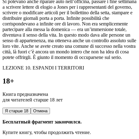
Si potevano anche riparare auto nell’officina, passare i fine settimana
a scrivere lettere di elogio a Jones per i rappresentanti del governo,
scrivere o modificare artic
ol
i per il b
ol
lettino della setta, stampare e
distribuire giornali porta a porta. Infinite possibilità che
corrispondevano a infinite ore di lavoro. Non era semplicemente
partecipare alla messa la domenica — era un’immersione totale,
diventava il se
nso
della vita. In questo modo dava alle persone un
se
nso
di appartenenza, ma otteneva anche un con
troll
o ass
ol
uto sulle
loro vite. Anche se avete creato una comune di successo nella vostra
città, là fuori c’è ancora un mondo intero che non ha idea di cosa
potete offrirgli. È giunto il momento di occuparsene sul serio.
LEZIONE 10. ESPANDI I TERRITORI
18+
Книга предназначена
для читателей старше 18 лет
Я старше 18
Отмена
Бесплатный фрагмент закончился.
Купите книгу, чтобы продолжить чтение.