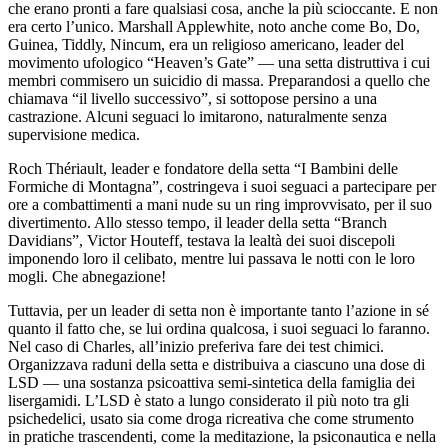
che erano pronti a fare qualsiasi cosa, anche la più scioccante. E non
era certo l’unico. Marshall Applewhite, noto anche come Bo, Do,
Guinea, Tiddly, Nincum, era un religioso americano, leader del
movimento uf
ol
ogico “Heaven’s Gate” — una setta distruttiva i cui
membri commisero un suicidio di massa. Preparandosi a quello che
chiamava “il livello successivo”, si sottopose persino a una
castrazione. Alcuni seguaci lo imitarono, naturalmente senza
supervisione medica.
Roch Thériault, leader e fondatore della setta “I Bambini delle
Formiche di Montagna”, costringeva i suoi seguaci a partecipare per
ore a
combat
timenti a mani nude su un ring improvvisato, per il suo
divertimento. Allo stesso tempo, il leader della setta “Branch
Davidians”, Victor Houteff, testava la lealtà dei suoi discep
ol
i
imponendo loro il celibato, mentre lui passava le notti con le loro
mogli. Che abnegazione!
Tuttavia, per un leader di setta non è importante tanto l’azione in sé
quanto il fatto che, se lui ordina qualcosa, i suoi seguaci lo faranno.
Nel caso di Charles, all’inizio preferiva fare dei test chimici.
Organizzava raduni della setta e distribuiva a ciascuno una dose di
LSD
— una sostanza psicoattiva semi-sintetica della famiglia dei
lisergamidi. L’
LSD
è stato a lungo considerato il più noto tra gli
psichedelici, usato sia come droga ricreativa che come strumento
in pratiche trascendenti, come la meditazione, la psiconautica e nella