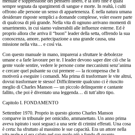
mentale e soppressione del pensiero libero, e la loro fine è quasi
sempre segnata da spargimenti di sangue e morte. In realtà, i culti
offrono alle persone un se
nso
di appartenenza. È nella natura umana
desiderare risposte semplici a domande complesse, v
ol
er essere parte
di qualcosa di più grande. Nella vita di ognuno arrivano momenti di
smarrimento, in cui siamo vulnerabili alle influenze esterne. Ed è
proprio allora che arriva il “buon” leader della setta, offrendo la sua
conoscenza, amore, partecipazione a una grande causa, una
missione nella vita… e così via.
Con questo manuale in mano, imparerai a sfruttare le deb
ol
ezze
umane e a farle lavorare per te. I leader devono saper dire ciò che la
gente vu
ol
e sentire, vedere le persone come meccanismi senz’anima
e cercare quel pulsante su cui premere — la ricompensa che li
motiverà a eseguire i comandi. Ma prima di trasformare le vite altrui,
dovrai trasformare te stesso! Difficilmente qualcuno ci è riuscito
meglio di Charles Ma
nso
n — un picc
ol
o delinquente e cantante
fallito, che poi è diventato una leggenda… di tutt’altro tipo.
Capit
ol
o I. FONDAMENTO
Settembre 1970. Proprio in questo giorno Charles Ma
nso
n
comparve in tribunale per omicidio, ammanettato. Un anno prima
aveva ispirato i suoi seguaci a una serie di crimini efferati. Una cosa
è certa: ha sfruttato al massimo le sue capacità. Era un attore nella
vita reale e si era calato nel suo ru
ol
o più a fondo di quanto