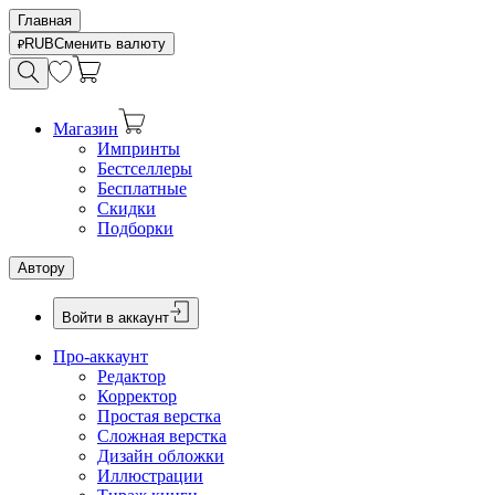
Главная
RUB
Сменить валюту
Магазин
Импринты
Бестселлеры
Бесплатные
Скидки
Подборки
Автору
Войти в аккаунт
Про-аккаунт
Редактор
Корректор
Простая верстка
Сложная верстка
Дизайн обложки
Иллюстрации