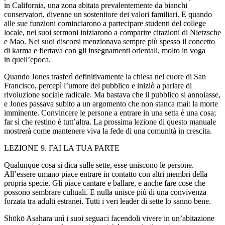
in California, una zona abitata prevalentemente da bianchi
conservatori, divenne un sostenitore dei valori familiari. E quando
alle sue funzioni cominciarono a partecipare studenti del c
ol
lege
locale, nei suoi sermoni iniziarono a comparire citazioni di Nietzsche
e Mao. Nei suoi discorsi menzionava sempre più spesso il concetto
di karma e flertava con gli insegnamenti orientali, m
ol
to in voga
in quell’epoca.
Quando Jones trasferì definitivamente la chiesa nel cuore di San
Francisco, percepì l’umore del pubblico e iniziò a parlare di
riv
ol
uzione sociale radicale. Ma bastava che il pubblico si annoiasse,
e Jones passava subito a un argomento che non stanca mai: la morte
imminente. Convincere le persone a entrare in una setta è una cosa;
far sì che restino è tutt’altra. La prossima lezione di questo manuale
mostrerà come mantenere viva la fede di una comunità in crescita.
LEZIONE 9. FAI LA TUA PARTE
Qualunque cosa si dica sulle sette, esse uniscono le persone.
All’essere umano piace entrare in contatto con altri membri della
propria specie. Gli piace cantare e ballare, e anche fare cose che
possono sembrare cultuali. E nulla unisce più di una convivenza
forzata tra adulti estranei. Tutti i veri leader di sette lo sanno bene.
Shōkō Asahara unì i suoi seguaci facend
ol
i vivere in un’abitazione