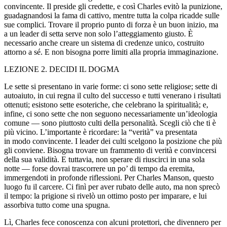
convincente. Il preside gli credette, e così Charles evitò la punizione,
guadagnandosi la fama di cattivo, mentre tutta la c
ol
pa ricadde sulle
sue complici. Trovare il proprio punto di forza è un buon inizio, ma
a un leader di setta serve non s
ol
o l’atteggiamento giusto. È
necessario anche creare un sistema di credenze unico, costruito
attorno a sé. E non bisogna porre limiti alla propria immagi
nazi
one.
LEZIONE 2. DECIDI IL DOGMA
Le sette si presentano in varie forme: ci sono sette religiose; sette di
autoaiuto, in cui regna il culto del successo e tutti venerano i risultati
ottenuti; esistono sette esoteriche, che celebrano la spiritualità; e,
infine, ci sono sette che non seguono necessariamente un’ide
ol
ogia
comune — sono piuttosto culti della personalità. Scegli ciò che ti è
più vicino. L’importante è ricordare: la “verità” va presentata
in modo convincente. I leader dei culti scelgono la posizione che più
gli conviene. Bisogna trovare un frammento di verità e convincersi
della sua validità. E tuttavia, non sperare di riuscirci in una s
ol
a
notte — forse dovrai trascorrere un po’ di tempo da eremita,
immergendoti in profonde riflessioni. Per Charles Ma
nso
n, questo
luogo fu il carcere. Ci finì per aver rubato delle auto, ma non sprecò
il tempo: la prigione si rivelò un ottimo posto per imparare, e lui
assorbiva tutto come una spugna.
Lì, Charles fece conoscenza con alcuni protettori, che divennero per