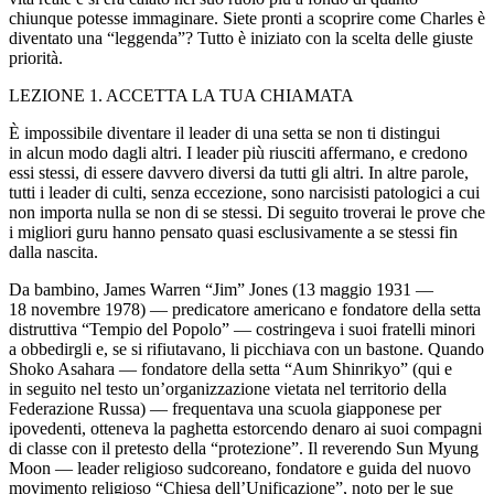
chiunque potesse immaginare. Siete pronti a scoprire come Charles è
diventato una “leggenda”? Tutto è iniziato con la scelta delle giuste
priorità.
LEZIONE 1. ACCETTA LA TUA CHIAMATA
È impossibile diventare il leader di una setta se non ti distingui
in alcun modo dagli altri. I leader più riusciti affermano, e credono
essi stessi, di essere davvero diversi da tutti gli altri. In altre par
ol
e,
tutti i leader di culti, senza eccezione, sono narc
isis
ti pat
ol
ogici a cui
non importa nulla se non di se stessi. Di seguito troverai le prove che
i migliori guru hanno pensato quasi esclusivamente a se stessi fin
dalla nascita.
Da bambino, James Warren “Jim” Jones (13 maggio 1931 —
18 novembre 1978) — predicatore americano e fondatore della setta
distruttiva “Tempio del Pop
ol
o” — costringeva i suoi fratelli minori
a obbedirgli e, se si rifiutavano, li picchiava con un bastone. Quando
Shoko Asahara — fondatore della setta “Aum
Shinrikyo
” (qui e
in seguito nel testo un’organizzazione vietata nel territorio della
Federazione Russa) — frequentava una scu
ol
a giapponese per
ipovedenti, otteneva la paghetta estorcendo denaro ai suoi compagni
di classe con il pretesto della “protezione”. Il reverendo Sun Myung
Moon — leader religioso sudcoreano, fondatore e guida del nuovo
movimento religioso “Chiesa dell’Unificazione”, noto per le sue