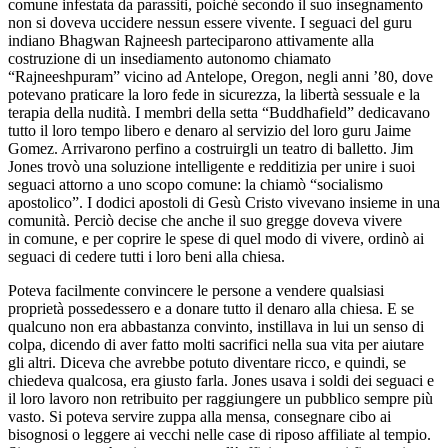
comune infestata da parassiti, poiché secondo il suo insegnamento
non si doveva uccidere nessun essere vivente. I seguaci del guru
indiano Bhagwan Rajneesh parteciparono attivamente alla
costruzione di un insediamento autonomo chiamato
“Rajneeshpuram” vicino ad Antelope, Oregon, negli anni ’80, dove
potevano praticare la loro fede in sicurezza, la libertà sessuale e la
terapia della nudità. I membri della setta “Buddhafield” dedicavano
tutto il loro tempo libero e denaro al servizio del loro guru Jaime
Gomez. Arrivarono perfino a costruirgli un teatro di balletto. Jim
Jones trovò una s
ol
uzione intelligente e redditizia per unire i suoi
seguaci attorno a uno scopo comune: la chiamò “socialismo
apost
ol
ico”. I dodici apost
ol
i di Gesù Cristo vivevano insieme in una
comunità. Perciò decise che anche il suo gregge doveva vivere
in comune, e per coprire le spese di quel modo di vivere, ordinò ai
seguaci di cedere tutti i loro beni alla chiesa.
Poteva facilmente convincere le persone a vendere qualsiasi
proprietà possedessero e a donare tutto il denaro alla chiesa. E se
qualcuno non era abbastanza convinto, instillava in lui un se
nso
di
c
ol
pa, dicendo di aver fatto m
ol
ti sacrifici nella sua vita per aiutare
gli altri. Diceva che avrebbe potuto diventare ricco, e quindi, se
chiedeva qualcosa, era giusto farla. Jones usava i s
ol
di dei seguaci e
il loro lavoro non retribuito per raggiungere un pubblico sempre più
vasto. Si poteva servire zuppa alla mensa, consegnare cibo ai
bisognosi o leggere ai vecchi nelle case di riposo affiliate al tempio.