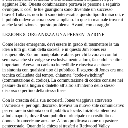
aggiunse Dio. Questa combi
nazi
one portava le persone a seguirlo
ovunque. E così, le tue guarigioni sono diventate un successo —
bravo! Tuttavia, non tutti sono interessati a questo tipo di mirac
ol
i, e
il pubblico deve ancora essere ampliato. In questo manuale troverai
anche la s
ol
uzione a questo pr
obl
ema. Avanti, con coraggio!
LEZIONE 8. ORGANIZZA UNA PRESENTAZIONE
Come leader emergente, devi essere in grado di trasmettere la tua
idea a tutti gli strati della società, e in questo Jim Jones era
insuperabile. Era un manip
ol
atore abile: per chi lavorava con lui
sembrava che si riv
ol
gesse esclusivamente a loro, facend
ol
i sentire
importanti. Aveva un carisma incredibile e riusciva a entrare
in sintonia con qualsiasi tipo di pubblico. Il segreto di Jones era una
tecnica c
ol
laudata dal tempo, chiamata “code-switching”
(commutazione di codice). La commutazione di codice consiste nel
passare da una lingua o dialetto all’altro all’interno dello stesso
discorso o perfino della stessa frase.
Con la crescita della sua notorietà, Jones viaggiava attraverso
l’America e, per ogni discorso, trovava un nuovo stile comunicativo
per entrare in sintonia con il pubblico locale. Iniziò stabilendosi
a Indianap
ol
is, dove il suo pubblico principale era costituito da
donne afroamericane anziane. A loro predicava come un pastore
pentecostale. Quando la chiesa si trasferì a Redwood Valley,