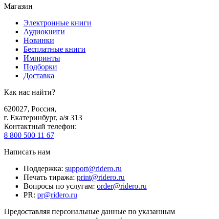
Магазин
Электронные книги
Аудиокниги
Новинки
Бесплатные книги
Импринты
Подборки
Доставка
Как нас найти?
620027
,
Россия
,
г. Екатеринбург, а/я 313
Контактный телефон
:
8 800 500 11 67
Написать нам
Поддержка
:
support@ridero.ru
Печать тиража
:
print@ridero.ru
Вопросы по услугам
:
order@ridero.ru
PR
:
pr@ridero.ru
Предоставляя персональные данные по указанным