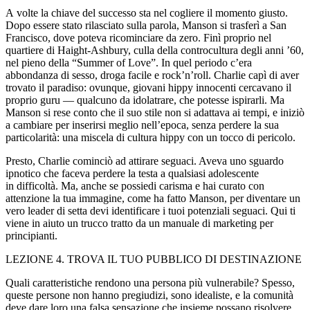
A v
ol
te la chiave del successo sta nel cogliere il momento giusto.
Dopo essere stato rilasciato sulla par
ol
a, Ma
nso
n si trasferì a San
Francisco, dove poteva ricominciare da zero. Finì proprio nel
quartiere di Haight-Ashbury, culla della controcultura degli anni ’60,
nel pieno della “Summer of Love”. In quel periodo c’era
abbondanza di sesso, droga facile e rock’n’r
ol
l. Charlie capì di aver
trovato il paradiso: ovunque, giovani hippy innocenti cercavano il
proprio guru — qualcuno da id
ol
atrare, che potesse ispirarli. Ma
Ma
nso
n si rese conto che il suo stile non si adattava ai tempi, e iniziò
a cambiare per inserirsi meglio nell’epoca, senza perdere la sua
partic
ol
arità: una miscela di cultura hippy con un tocco di peric
ol
o.
Presto, Charlie cominciò ad attirare seguaci. Aveva uno sguardo
ipnotico che faceva perdere la testa a qualsiasi ad
ol
escente
in diffic
ol
tà. Ma, anche se possiedi carisma e hai curato con
attenzione la tua immagine, come ha fatto Ma
nso
n, per diventare un
vero leader di setta devi identificare i tuoi potenziali seguaci. Qui ti
viene in aiuto un trucco tratto da un manuale di marketing per
principianti.
LEZIONE 4. TROVA IL TUO PUBBLICO DI DESTI
NAZI
ONE
Quali caratteristiche rendono una persona più vulnerabile? Spesso,
queste persone non hanno pregiudizi, sono idealiste, e la comunità
deve dare loro una falsa sensazione che insieme possano ris
ol
vere