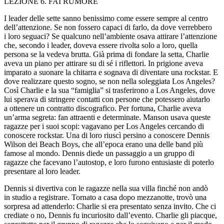
LEZIONE 6. FAI RUMORE
I leader delle sette sanno benissimo come essere sempre al centro
dell’attenzione. Se non fossero capaci di farlo, da dove verrebbero
i loro seguaci? Se qualcuno nell’ambiente osava attirare l’attenzione
che, secondo i leader, doveva essere riv
ol
ta s
ol
o a loro, quella
persona se la vedeva brutta. Già prima di fondare la setta, Charlie
aveva un piano per attirare su di sé i riflettori. In prigione aveva
imparato a suonare la chitarra e sognava di diventare una rockstar. E
dove realizzare questo sogno, se non nella s
ol
eggiata Los Angeles?
Così Charlie e la sua “famiglia” si trasferirono a Los Angeles, dove
lui sperava di stringere contatti con persone che potessero aiutarlo
a ottenere un contratto discografico. Per fortuna, Charlie aveva
un’arma segreta: fan attraenti e determinate. Ma
nso
n usava queste
ragazze per i suoi scopi: vagavano per Los Angeles cercando di
conoscere rockstar. Una di loro riuscì persino a conoscere Dennis
Wilson dei Beach Boys, che all’epoca erano una delle band più
famose al mondo. Dennis diede un passaggio a un gruppo di
ragazze che facevano l’autostop, e loro furono entusiaste di poterlo
presentare al loro leader.
Dennis si divertiva con le ragazze nella sua villa finché non andò
in studio a registrare. Tornato a casa dopo mezzanotte, trovò una
sorpresa ad attenderlo: Charlie si era presentato senza invito. Che ci
crediate o no, Dennis fu incuriosito dall’evento. Charlie gli piacque,