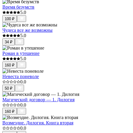
Время безумств
5.0
100
₽
Чудеса все же возможны
5.0
34
₽
Роман в утешение
5.0
160
₽
Невеста поневоле
0.0
50
₽
Магический договор — 1. Дилогия
0.0
160
₽
Возмездие. Дилогия. Книга вторая
0.0