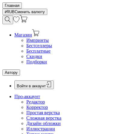
Главная
RUB
Сменить валюту
Магазин
Импринты
Бестселлеры
Бесплатные
Скидки
Подборки
Автору
Войти в аккаунт
Про-аккаунт
Редактор
Корректор
Простая верстка
Сложная верстка
Дизайн обложки
Иллюстрации