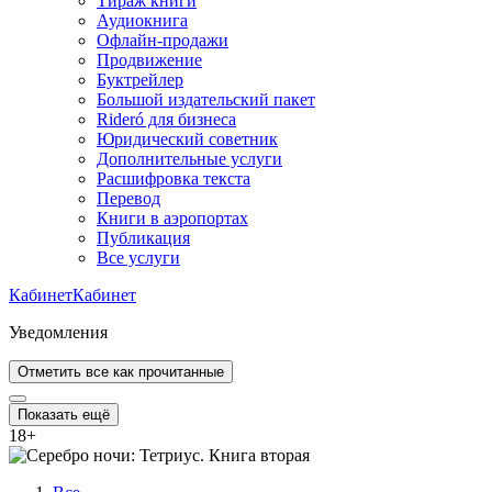
Тираж книги
Аудиокнига
Офлайн-продажи
Продвижение
Буктрейлер
Большой издательский пакет
Rideró для бизнеса
Юридический советник
Дополнительные услуги
Расшифровка текста
Перевод
Книги в аэропортах
Публикация
Все услуги
Кабинет
Кабинет
Уведомления
Отметить все как прочитанные
Показать ещё
18
+