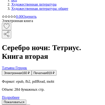
Все
Художественная литература
Художественная литература: общее
0.0
0
Оценить
Электронная книга
Серебро ночи: Тетриус.
Книга вторая
Татьяна Герцик
Электронная
160
₽
Печатная
919
₽
Формат:
epub, fb2, pdfRead, mobi
Объем:
284
бумажных стр.
Подробнее
Пожаловаться