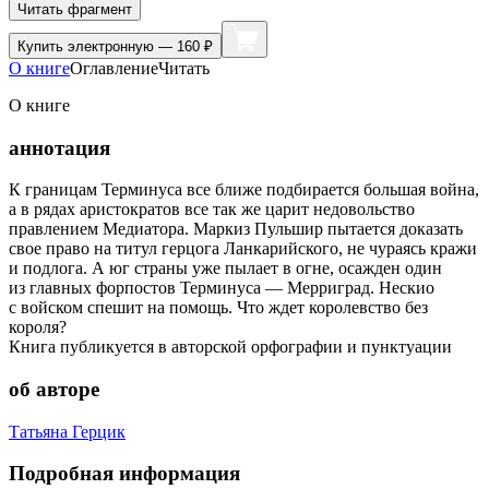
Читать фрагмент
Купить
электронную — 160 ₽
О книге
Оглавление
Читать
О книге
аннотация
К границам Терминуса все ближе подбирается большая война,
а в рядах аристократов все так же царит недовольство
правлением Медиатора. Маркиз Пульшир пытается доказать
свое право на титул герцога Ланкарийского, не чураясь кражи
и подлога. А юг страны уже пылает в огне, осажден один
из главных форпостов Терминуса — Мерриград. Нескио
с войском спешит на помощь. Что ждет королевство без
короля?
Книга публикуется в авторской орфографии и пунктуации
об авторе
Татьяна Герцик
Подробная информация