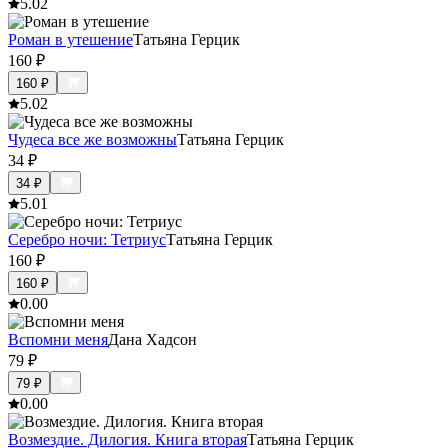
5.0
2
Роман в утешение
Татьяна Герцик
160
₽
160
₽
5.0
2
Чудеса все же возможны
Татьяна Герцик
34
₽
34
₽
5.0
1
Серебро ночи: Тетриус
Татьяна Герцик
160
₽
160
₽
0.0
0
Вспомни меня
Дана Хадсон
79
₽
79
₽
0.0
0
Возмездие. Дилогия. Книга вторая
Татьяна Герцик