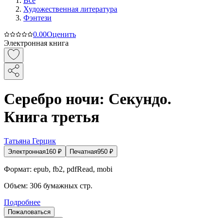
Все
Художественная литература
Фэнтези
0.0
0
Оценить
Электронная книга
Серебро ночи: Секундо.
Книга третья
Татьяна Герцик
Электронная
160
₽
Печатная
950
₽
Формат:
epub, fb2, pdfRead, mobi
Объем:
306
бумажных стр.
Подробнее
Пожаловаться