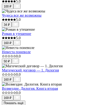
5.0
100
₽
Чудеса все же возможны
5.0
34
₽
Роман в утешение
5.0
160
₽
Невеста поневоле
0.0
50
₽
Магический договор — 1. Дилогия
0.0
160
₽
Возмездие. Дилогия. Книга вторая
0.0
169
₽
Показать ещё