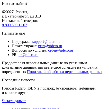
Как нас найти?
620027
,
Россия
,
г. Екатеринбург, а/я 313
Контактный телефон
:
8 800 500 11 67
Написать нам
Поддержка
:
support@ridero.ru
Печать тиража
:
print@ridero.ru
Вопросы по услугам
:
order@ridero.ru
PR
:
pr@ridero.ru
Предоставляя персональные данные по указанным
контактным данным, вы даёте своё согласие на условиях,
определенных
Политикой обработки персональных данных
Последние новости
Плюсы Rideró, ISBN в подарок, буктрейлеры, вебинары
и многое другое
Читать дальше