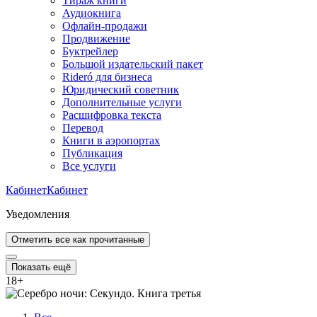
Тираж книги
Аудиокнига
Офлайн-продажи
Продвижение
Буктрейлер
Большой издательский пакет
Rideró для бизнеса
Юридический советник
Дополнительные услуги
Расшифровка текста
Перевод
Книги в аэропортах
Публикация
Все услуги
Кабинет
Кабинет
Уведомления
Отметить все как прочитанные
Показать ещё
18
+