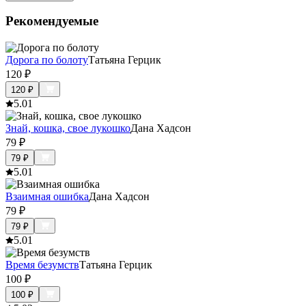
Рекомендуемые
Дорога по болоту
Татьяна Герцик
120
₽
120
₽
5.0
1
Знай, кошка, свое лукошко
Дана Хадсон
79
₽
79
₽
5.0
1
Взаимная ошибка
Дана Хадсон
79
₽
79
₽
5.0
1
Время безумств
Татьяна Герцик
100
₽
100
₽