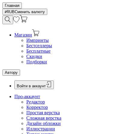
Главная
RUB
Сменить валюту
Магазин
Импринты
Бестселлеры
Бесплатные
Скидки
Подборки
Автору
Войти в аккаунт
Про-аккаунт
Редактор
Корректор
Простая верстка
Сложная верстка
Дизайн обложки
Иллюстрации