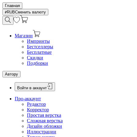
Главная
RUB
Сменить валюту
Магазин
Импринты
Бестселлеры
Бесплатные
Скидки
Подборки
Автору
Войти в аккаунт
Про-аккаунт
Редактор
Корректор
Простая верстка
Сложная верстка
Дизайн обложки
Иллюстрации