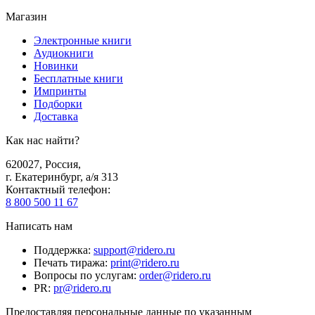
Магазин
Электронные книги
Аудиокниги
Новинки
Бесплатные книги
Импринты
Подборки
Доставка
Как нас найти?
620027
,
Россия
,
г. Екатеринбург, а/я 313
Контактный телефон
:
8 800 500 11 67
Написать нам
Поддержка
:
support@ridero.ru
Печать тиража
:
print@ridero.ru
Вопросы по услугам
:
order@ridero.ru
PR
:
pr@ridero.ru
Предоставляя персональные данные по указанным