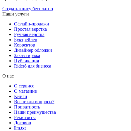
Создать книгу бесплатно
Наши услуги
Офлайн-продажи
Простая верстка
Ручная верстка
Буктрейлер
Корректор
Дизайнер обложки
Заказ тиража
Публикация
Rideró для бизнеса
О нас
О сервисе
О магазине
Книги
Возникли вопросы?
Приватность
Наши преимущества
Реквизиты
Договор
llm.txt