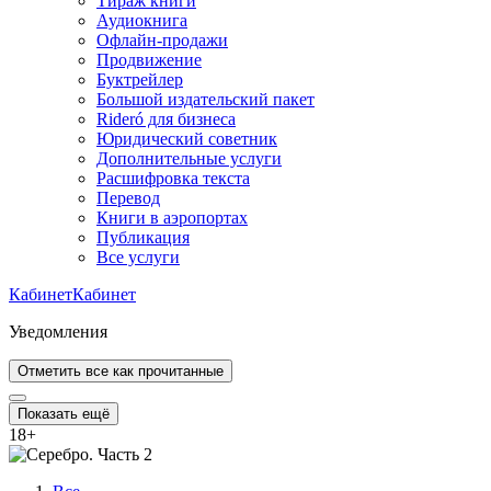
Тираж книги
Аудиокнига
Офлайн-продажи
Продвижение
Буктрейлер
Большой издательский пакет
Rideró для бизнеса
Юридический советник
Дополнительные услуги
Расшифровка текста
Перевод
Книги в аэропортах
Публикация
Все услуги
Кабинет
Кабинет
Уведомления
Отметить все как прочитанные
Показать ещё
18
+