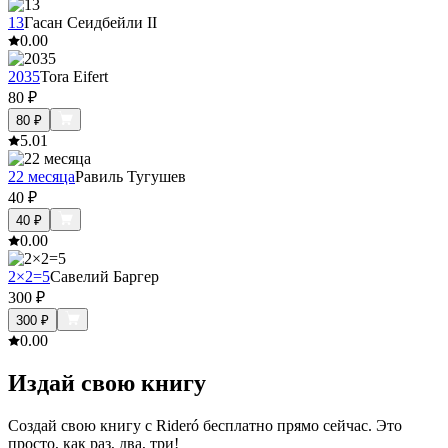
13
Гасан Сеидбейли II
0.0
0
2035
Tora Eifert
80
₽
80
₽
5.0
1
22 месяца
Равиль Тугушев
40
₽
40
₽
0.0
0
2×2=5
Савелий Баргер
300
₽
300
₽
0.0
0
Издай свою книгу
Создай свою книгу с Rideró бесплатно прямо сейчас. Это
просто, как раз, два, три!