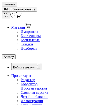
Главная
RUB
Сменить валюту
Магазин
Импринты
Бестселлеры
Бесплатные
Скидки
Подборки
Автору
Войти в аккаунт
Про-аккаунт
Редактор
Корректор
Простая верстка
Сложная верстка
Дизайн обложки
Иллюстрации