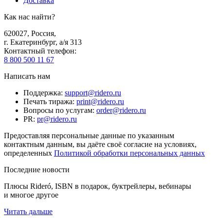
Доставка
Как нас найти?
620027
,
Россия
,
г. Екатеринбург, а/я 313
Контактный телефон
:
8 800 500 11 67
Написать нам
Поддержка
:
support@ridero.ru
Печать тиража
:
print@ridero.ru
Вопросы по услугам
:
order@ridero.ru
PR
:
pr@ridero.ru
Предоставляя персональные данные по указанным
контактным данным, вы даёте своё согласие на условиях,
определенных
Политикой обработки персональных данных
Последние новости
Плюсы Rideró, ISBN в подарок, буктрейлеры, вебинары
и многое другое
Читать дальше