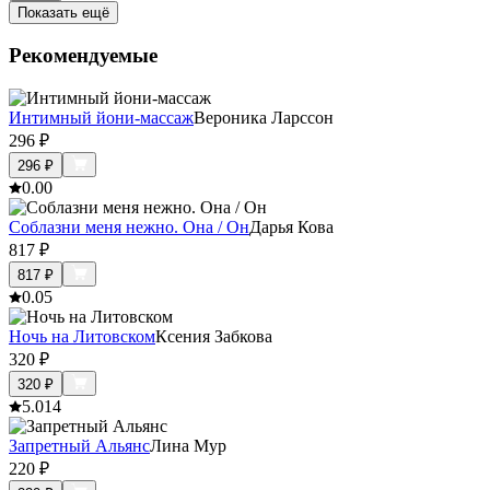
Показать ещё
Рекомендуемые
Интимный йони-массаж
Вероника Ларссон
296
₽
296
₽
0.0
0
Соблазни меня нежно. Она / Он
Дарья Кова
817
₽
817
₽
0.0
5
Ночь на Литовском
Ксения Забкова
320
₽
320
₽
5.0
14
Запретный Альянс
Лина Мур
220
₽