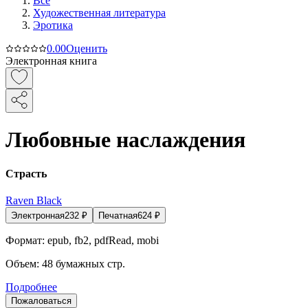
Все
Художественная литература
Эротика
0.0
0
Оценить
Электронная книга
Любовные наслаждения
Страсть
Raven Black
Электронная
232
₽
Печатная
624
₽
Формат:
epub, fb2, pdfRead, mobi
Объем:
48
бумажных стр.
Подробнее
Пожаловаться