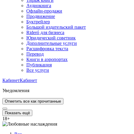
Тираж книги
Аудиокнига
Офлайн-продажи
Продвижение
Буктрейлер
Большой издательский пакет
Rideró для бизнеса
Юридический советник
Дополнительные услуги
Расшифровка текста
Перевод
Книги в аэропортах
Публикация
Все услуги
Кабинет
Кабинет
Уведомления
Отметить все как прочитанные
Показать ещё
18
+