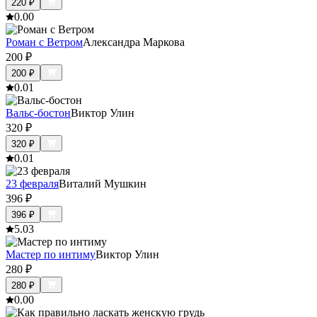
220
₽
0.0
0
Роман с Ветром
Александра Маркова
200
₽
200
₽
0.0
1
Вальс-бостон
Виктор Улин
320
₽
320
₽
0.0
1
23 февраля
Виталий Мушкин
396
₽
396
₽
5.0
3
Мастер по интиму
Виктор Улин
280
₽
280
₽
0.0
0