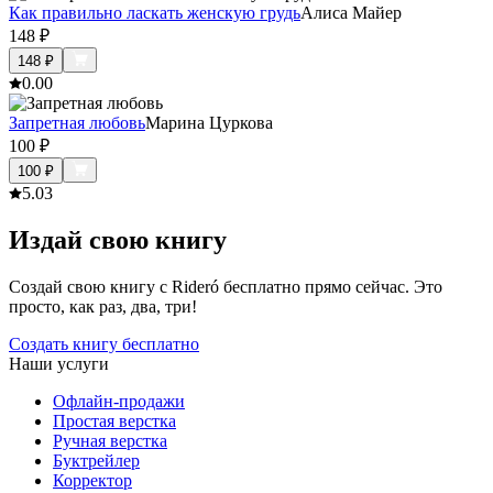
Как правильно ласкать женскую грудь
Алиса Майер
148
₽
148
₽
0.0
0
Запретная любовь
Марина Цуркова
100
₽
100
₽
5.0
3
Издай свою книгу
Создай свою книгу с Rideró бесплатно прямо сейчас. Это
просто, как раз, два, три!
Создать книгу бесплатно
Наши услуги
Офлайн-продажи
Простая верстка
Ручная верстка
Буктрейлер
Корректор