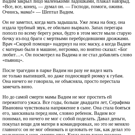
Вадим закрыл лицо маленькими ладошками, плакал навзрыд.
«Все, все, конец, — думал он. — Господи, помоги, оживи.
Очнись, мама!» — Шептал Вадим.
Он не заметил, когда мать задышала. Уже лежа на боку, она
издала трубный звук, ее обильно вырвало. Запах перегара
пополз по всему берегу реки, будто в этом месте мыли старую
бочку из-под браги с мертвыми перебродившими дрожжами.
Врач «Скорой помощи» надернул на нос маску, а когда Вадим
с матерью были в машине, негромко, но внятно сказал: «Бог
любит…». Он посмотрел на Вадима и не стал добавлять слово
«пьяниц».
После трагедии в парке Вадим ни разу не видел мать
не только выпившей, но даже подносящей рюмку к губам.
Она ничего не говорила, не объясняла, просто перестала
замечать вино.
Но до самой смерти мамы Вадим не мог простить ей
пережитого ужаса. Все годы, больше двадцати лет, Серафима
Ивановна чувствовала напряжение в сыне. Она стала бояться
его, заискивала перед ним, словно ребенок. Вадим все
понимал, но ничего не мог с собой поделать. Давал деньги,
покупал вещи для матери в командировках, но это не меняло
главного: он не мог обнимать и целовать ее так, как делал это
мальчиком в ночь смерти отца. Когда пели такие поздние