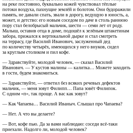
на реке постоянно, буквально кожей чувствовал тёплые
потоки воздуха, пахнущие землёй и болотом. Они будоражили
память, не давали спать, звали в дорогу, ведущую в юность, а,
может, и детство: его новым соседом по даче в столь раннюю
пору стал белобрысый мальчик, шести — семи лет от роду.
Малыш, оставив отца в доме, подошёл к зелёным штакетинам
забора, прижался к вертикальной дырке и стал смотреть
на террасу, где Василий Иванович, заслуженный дед
по количеству четырёх, имеющихся у него внуков, сидел
за круглым столиком и пил кофе.
— Здравствуйте, молодой человек, — сказал Василий
Иванович. — У кустов малины — калитка… Можете заходить
в гости, будем знакомиться.
— Здравствуйте, — ответил без всяких речевых дефектов
мальчик, — меня зовут Филипп… Папа зовёт Филипок.
С одним «п», так проще. А вас как зовут?
— Как Чапаева… Василий Иваныч. Слышал про Чапаева?
— Нет. А что вы делаете?
— Вот, кофе пью. Да за вами наблюдаю: соседи всё-таки
приехали. Надолго ли, молодой человек?