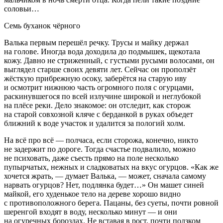
соловьи…
Семь буханок чёрного
Валька первым перешёл речку. Трусы и майку держал
на голове. Иногда вода доходила до подмышек, щекотала
кожу. Давно не стриженный, с густыми русыми волосами, он
выглядел старше своих девяти лет. Сейчас он проползёт
жёсткую прибрежную осоку, заберётся на старую иву
и осмотрит нижнюю часть огромного поля с огурцами,
раскинувшегося по всей излучине широкой и неглубокой
на плёсе реки. Дело знакомое: он отследит, как сторож
на старой совхозной кляче с берданкой в руках объедет
ближний к воде участок и удалится за пологий холм.
На всё про всё — полчаса, если сторожа, конечно, никто
не задержит по дороге. Тогда счастье подвалило, можно
не психовать, даже съесть прямо на поле несколько
пупырчатых, нежных и сладковатых на вкус огурцов. «Как же
хочется жрать, — думает Валька, — может, сначала самому
нарвать огурцов? Нет, подлянка будет…» Он машет синей
майкой, его худенькое тело на дереве хорошо видно
с противоположного берега. Пацаны, без суеты, почти ровной
шеренгой входят в воду, несколько минут — и они
на огуречных бороздах. Не вставая в рост, почти ползком