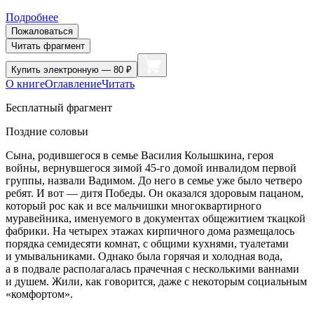
Подробнее
Пожаловаться
Читать фрагмент
Купить
электронную — 80 ₽
О книге
Оглавление
Читать
Бесплатный фрагмент
Поздние соловьи
Сына, родившегося в семье Василия Колышкина, героя
войны, вернувшегося зимой 45-го домой инвалидом первой
группы, назвали Вадимом. До него в семье уже было четверо
ребят. И вот — дитя Победы. Он оказался здоровым пацаном,
который рос как и все мальчишки многоквартирного
муравейника, именуемого в документах общежитием ткацкой
фабрики. На четырех этажах кирпичного дома размещалось
порядка семидесяти комнат, с общими кухнями, туалетами
и умывальниками. Однако была горячая и холодная вода,
а в подвале располагалась прачечная с несколькими ваннами
и душем. Жили, как говорится, даже с некоторым социальным
«комфортом».