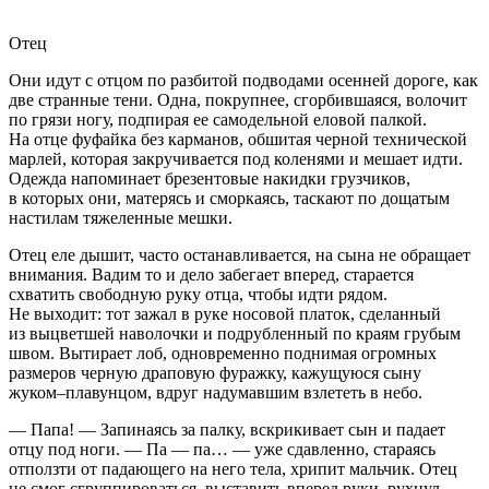
Отец
Они идут с отцом по разбитой подводами осенней дороге, как
две странные тени. Одна, покрупнее, сгорбившаяся, волочит
по грязи ногу, подпирая ее самодельной еловой палкой.
На отце фуфайка без карманов, обшитая черной технической
марлей, которая закручивается под коленями и мешает идти.
Одежда напоминает брезентовые накидки грузчиков,
в которых они, матерясь и сморкаясь, таскают по дощатым
настилам тяжеленные мешки.
Отец еле дышит, часто останавливается, на сына не обращает
внимания. Вадим то и дело забегает вперед, старается
схватить свободную руку отца, чтобы идти рядом.
Не выходит: тот зажал в руке носовой платок, сделанный
из выцветшей наволочки и подрубленный по краям грубым
швом. Вытирает лоб, одновременно поднимая огромных
размеров черную драповую фуражку, кажущуюся сыну
жуком–плавунцом, вдруг надумавшим взлететь в небо.
— Папа! — Запинаясь за палку, вскрикивает сын и падает
отцу под ноги. — Па — па… — уже сдавленно, стараясь
отползти от падающего на него тела, хрипит мальчик. Отец
не смог сгруппироваться, выставить вперед руки, рухнул