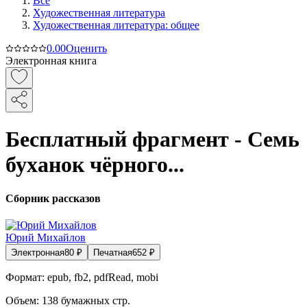
Все
Художественная литература
Художественная литература: общее
0.0
0
Оценить
Электронная книга
Бесплатный фрагмент - Семь
буханок чёрного...
Сборник рассказов
Юрий Михайлов
Электронная
80
₽
Печатная
652
₽
Формат:
epub, fb2, pdfRead, mobi
Объем:
138
бумажных стр.