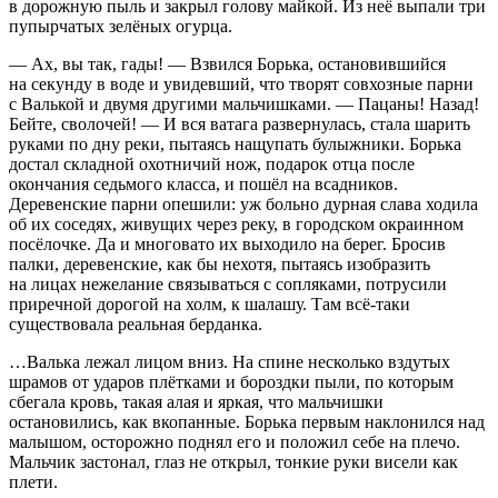
в дорожную пыль и закрыл голову майкой. Из неё выпали три
пупырчатых зелёных огурца.
— Ах, вы так, гады! — Взвился Борька, остановившийся
на секунду в воде и увидевший, что творят совхозные парни
с Валькой и двумя другими мальчишками. — Пацаны! Назад!
Бейте, сволочей! — И вся ватага развернулась, стала шарить
руками по дну реки, пытаясь нащупать булыжники. Борька
достал складной охотничий нож, подарок отца после
окончания седьмого класса, и пошёл на всадников.
Деревенские парни опешили: уж больно дурная слава ходила
об их соседях, живущих через реку, в городском окраинном
посёлочке. Да и многовато их выходило на берег. Бросив
палки, деревенские, как бы нехотя, пытаясь изобразить
на лицах нежелание связываться с сопляками, потрусили
приречной дорогой на холм, к шалашу. Там всё-таки
существовала реальная берданка.
…Валька лежал лицом вниз. На спине несколько вздутых
шрамов от ударов плётками и бороздки пыли, по которым
сбегала кровь, такая алая и яркая, что мальчишки
остановились, как вкопанные. Борька первым наклонился над
малышом, осторожно поднял его и положил себе на плечо.
Мальчик застонал, глаз не открыл, тонкие руки висели как
плети.