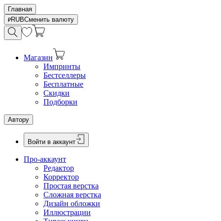
Главная
RUB
Сменить валюту
Магазин
Импринты
Бестселлеры
Бесплатные
Скидки
Подборки
Автору
Войти в аккаунт
Про-аккаунт
Редактор
Корректор
Простая верстка
Сложная верстка
Дизайн обложки
Иллюстрации