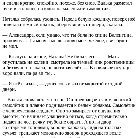
и спали крепко, спокойно, похоже, без снов. Валька разметал
руки в стороны, походил на маленький самолётик.
Наталья собралась уходить. Надела белую косынку, поверх неё
повязала тёмный платок, обернувшись от двери, сказала:
— Александра, если узнаю, что ты била по спине Валентина,
прокляну… Ты меня знаешь: слово моё тяжёлое, свет будет
не мил.
— Клянусь на иконе, Наташа! Не била я его… — Мать
опустилась на колени, смотрела на тёмный лик родственницы
и беззвучно плакала, не вытирая слёз. — В сов-хо-зе огур-цы
воро-вали, па-ра-зи-ты…
— Я всё сказала, — донеслось из-за незакрытой входной
двери.
…Валька снова летает во сне. Он превращается в маленький
самолётик и плавно поднимается к белым облакам. Самолётик
с человеческим сердцем. Оно то замирает от ощущения
высоты, то начинает учащённо биться, когда стремительно
падает на лес, речку, глубокие овраги. А вот и двор
со старыми тополями, вороны каркают, сидя на толстых
сучьях, тренькает мелодично звонок проходящего возле