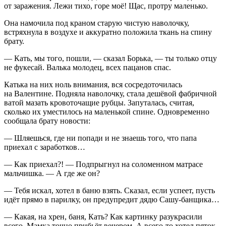
от заражения. Лежи тихо, горе моё! Щас, протру маленько.
Она намочила под краном старую чистую наволочку,
встряхнула в воздухе и аккуратно положила ткань на спину
брату.
— Кать, мы того, пошли, — сказал Борька, — ты только отцу
не фукесай. Валька молодец, всех пацанов спас.
Катька на них ноль внимания, вся сосредоточилась
на Валентине. Подняла наволочку, стала дешёвой фабричной
ватой мазать кровоточащие рубцы. Запуталась, считая,
сколько их уместилось на маленькой спине. Одновременно
сообщала брату новости:
— Шляешься, где ни попади и не знаешь того, что папа
приехал с заработков…
— Как приехал?! — Подпрыгнул на соломенном матрасе
мальчишка. — А где же он?
— Тебя искал, хотел в баню взять. Сказал, если успеет, пусть
идёт прямо в парилку, он предупредит дядю Сашу-банщика…
— Какая, на хрен, баня, Кать? Как картинку разукрасили
всего. Мамка точно прибьёт вечером. А всего-то хотел пяток