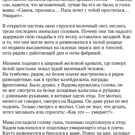
сон, кажется, что мгновенный, лучше бы его не было, и голос
мамы: «Сынок, проснись… Папа хочет с тобой проститься…
Умирает».
В открытое настежь окно струился молочный свет, неслись
трели последних июньских соловьев. Почему они так надолго
задержали свои свадьбы в эту весну, оставалось загадкой. Как
и то, что они могли жить и размножаться в хилой рощице
из недавно высаженных на склонах оврага лип и тополей,
петь рядом с работающей дни и ночи фабрикой.
Мальчик подошел к широкой железной кровати, где поверх
белой простыни лежал худой маленький человек.
На тумбочке, рядом, на белом платке выстроились в рядок
разноцветные, как в трубке калейдоскопа, награды
фронтовика. Было душно, у Вадима кружилась голова, он
не мог смотреть на белые холщевые кальсоны и рубашку
с длинными рукавами, в которые одели отца. Тот молчал,
ничего не говорил, смотрел на Вадима. Он даже руки не мог
поднять. Только смотрел и молчал. Сын не знал, что делать,
хотел заплакать или спросить: «Как это — умирает?».
Мама погладила голову сына, тихонько подтолкнула к отцу.
Вадим наклонился и поцеловал умирающего отца в плечо.
Круто развернулся и бросился к маме. Повис на шее, целовал