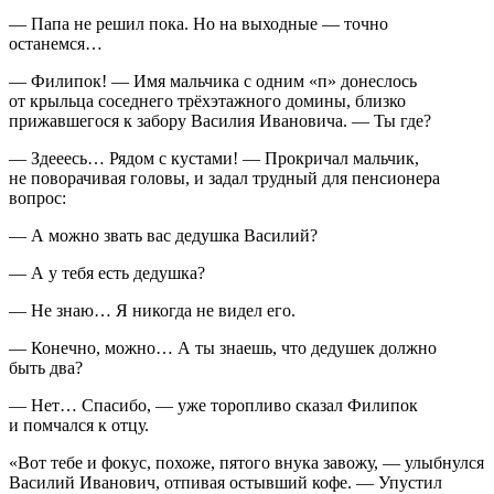
— Папа не решил пока. Но на выходные — точно
останемся…
— Филипок! — Имя мальчика с одним «п» донеслось
от крыльца соседнего трёхэтажного домины, близко
прижавшегося к забору Василия Ивановича. — Ты где?
— Здееесь… Рядом с кустами! — Прокричал мальчик,
не поворачивая головы, и задал трудный для пенсионера
вопрос:
— А можно звать вас дедушка Василий?
— А у тебя есть дедушка?
— Не знаю… Я никогда не видел его.
— Конечно, можно… А ты знаешь, что дедушек должно
быть два?
— Нет… Спасибо, — уже торопливо сказал Филипок
и помчался к отцу.
«Вот тебе и фокус, похоже, пятого внука завожу, — улыбнулся
Василий Иванович, отпивая остывший кофе. — Упустил