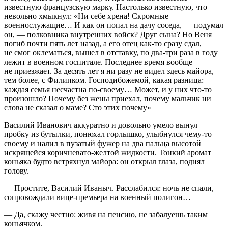
известную французскую марку. Настолько известную, что
невольно хмыкнул: «Ни себе хрена! Скромные
военнослужащие… И как он попал на дачу соседа, — подумал
он, — полковника внутренних войск? Друг сына? Но Веня
погиб почти пять лет назад, а его отец как-то сразу сдал,
не смог оклематься, вышел в отставку, по два-три раза в году
лежит в военном госпитале. Последнее время вообще
не приезжает. За десять лет я ни разу не видел здесь майора,
тем более, с Филипком. Господибожемой, какая разница:
каждая семья несчастна по-своему… Может, и у них что-то
произошло? Почему без жены приехал, почему мальчик ни
слова не сказал о маме? Сто этих почему»
Василий Иванович аккуратно и довольно умело вынул
пробку из бутылки, понюхал горлышко, улыбнулся чему-то
своему и налил в пузатый фужер на два пальца высотой
искрящейся коричневато-желтой жидкости. Тонкий аромат
коньяка будто встряхнул майора: он открыл глаза, поднял
голову.
— Простите, Василий Иваныч. Расслабился: ночь не спали,
сопровождали вице-премьера на военный полигон…
— Да, скажу честно: живя на пенсию, не забалуешь таким
коньячком.