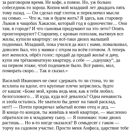
за разговором время. Не кофе, а помои. Но, уж больно
собеседник-то хорош. Копия мой младший лет двадцать пять
тому назад. — Он сделал ещё глоток и переключил мысли
на семью. — Что ж, так и будем жить? Я здесь, как старовер
Лыков в чащобах Хакасии, который год в одиночестве… Они
там, в городе? И что сыновья придумают на это лето? Опять
проигнорируют? Старшему, с кровью пополам, вытянув все
жилы, купили квартиру: он всё-таки двоих малышей
поднимал. Младший, пока учился да жил с нами, помалкивал,
доволен был, что у мамки с отцом на всём готовом. А теперь
вот женился, обрёл голос: продай да продай жильё и дачу,
купи им трёхкомнатную квартиру, а себе — „однушку“, да
на первом этаже, чтоб подешевле было. Всё равно, мол,
помирать скоро… Так и сказал.»
Василий Иванович не смог сдержать то ли стона, то ли
всхлипа на вдохе, его крупные плечи затряслись, будто
от кашля: «Боже мой, кровь ведь моя, как я тебя любил,
белоголового… И куда, куда всё девалось? Одна ненависть
и злоба остались. Не хватило бы денег на такой расклад,
нет!! — Почти прокричал забытый всеми отец и дед. —
В конце-то концов, ты живёшь в моей квартире, — мысленно
обратился он к младшему сыну. — Я понимаю: тоже двоих
растишь… Но я-то нигде оказался? В семьдесят с гаком —
торчу на садовом участке. Прости меня Анфиса, царствие тебе