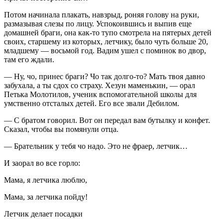
Потом начинала плакать, навзрыд, роняя голову на руки,
размазывая слезы по лицу. Успокоившись и выпив еще
домашней браги, она как-то тупо смотрела на пятерых детей
своих, старшему из которых, летчику, было чуть больше 20,
младшему — восьмой год. Вадим ушел с поминок во двор,
там его ждали.
— Ну, чо, принес браги? Чо так долго-то? Мать твоя давно
забухала, а ты сдох со страху. Хезун маменькин, — орал
Петька Молотилов, ученик вспомогательной школы для
умственно отсталых детей. Его все звали Дебилом.
— С братом говорил. Вот он передал вам бутылку и конфет.
Сказал, чтобы вы помянули отца.
— Брательник у тебя чо надо. Это не фраер, летчик…
И заорал во все горло:
Мама, я летчика люблю,
Мама, за летчика пойду!
Летчик делает посадки