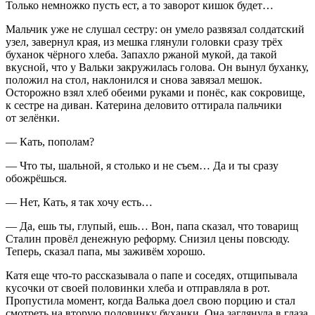
Только немножко пусть ест, а то заворот кишок будет…
Мальчик уже не слушал сестру: он умело развязал солдатский
узел, завернул края, из мешка глянули головки сразу трёх
буханок чёрного хлеба. Запахло ржаной мукой, да такой
вкусной, что у Вальки закружилась голова. Он вынул буханку,
положил на стол, наклонился и снова завязал мешок.
Осторожно взял хлеб обеими руками и понёс, как сокровище,
к сестре на диван. Катерина деловито оттирала пальчики
от зелёнки.
— Кать, пополам?
— Что ты, шальной, я столько и не съем… Да и ты сразу
обожрёшься.
— Нет, Кать, я так хочу есть…
— Да, ешь ты, глупый, ешь… Вон, папа сказал, что товарищ
Сталин провёл денежную реформу. Снизил цены повсюду.
Теперь, сказал папа, мы заживём хорошо.
Катя еще что-то рассказывала о папе и соседях, отщипывала
кусочки от своей половинки хлеба и отправляла в рот.
Пропустила момент, когда Валька доел свою порцию и стал
смотреть на вторую половинку буханки. Она заглянула в глаза