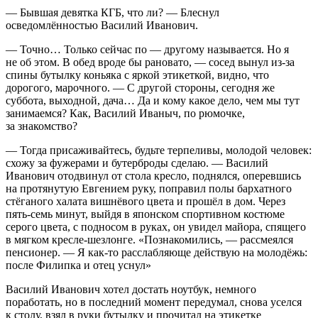
— Бывшая девятка КГБ, что ли? — Блеснул
осведомлённостью Василий Иванович.
— Точно… Только сейчас по — другому называется. Но я
не об этом. В обед вроде бы рановато, — сосед вынул из-за
спины бутылку коньяка с яркой этикеткой, видно, что
дорогого, марочного. — С другой стороны, сегодня же
суббота, выходной, дача… Да и кому какое дело, чем мы тут
занимаемся? Как, Василий Иваныч, по рюмочке,
за знакомство?
— Тогда присаживайтесь, будьте терпеливы, молодой человек:
схожу за фужерами и бутерброды сделаю. — Василий
Иванович отодвинул от стола кресло, поднялся, оперевшись
на протянутую Евгением руку, поправил полы бархатного
стёганого халата вишнёвого цвета и прошёл в дом. Через
пять-семь минут, выйдя в японском спортивном костюме
серого цвета, с подносом в руках, он увидел майора, спящего
в мягком кресле-шезлонге. «Познакомились, — рассмеялся
пенсионер. — Я как-то расслабляюще действую на молодёжь:
после Филипка и отец уснул»
Василий Иванович хотел достать ноутбук, немного
поработать, но в последний момент передумал, снова уселся
к столу, взял в руки бутылку и прочитал на этикетке