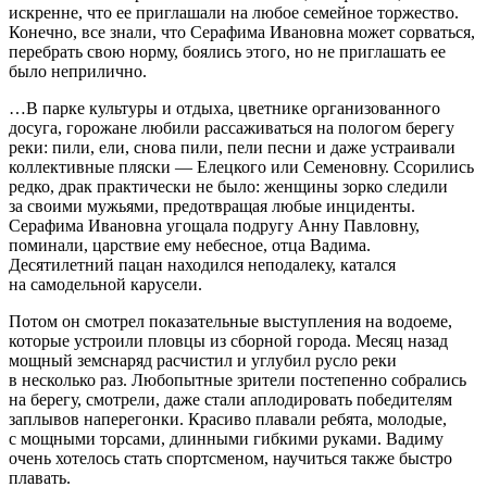
искренне, что ее приглашали на любое семейное торжество.
Конечно, все знали, что Серафима Ивановна может сорваться,
перебрать свою норму, боялись этого, но не приглашать ее
было неприлично.
…В парке культуры и отдыха, цветнике организованного
досуга, горожане любили рассаживаться на пологом берегу
реки: пили, ели, снова пили, пели песни и даже устраивали
коллективные пляски — Елецкого или Семеновну. Ссорились
редко, драк практически не было: женщины зорко следили
за своими мужьями, предотвращая любые инциденты.
Серафима Ивановна угощала подругу Анну Павловну,
поминали, царствие ему небесное, отца Вадима.
Десятилетний пацан находился неподалеку, катался
на самодельной карусели.
Потом он смотрел показательные выступления на водоеме,
которые устроили пловцы из сборной города. Месяц назад
мощный земснаряд расчистил и углубил русло реки
в несколько раз. Любопытные зрители постепенно собрались
на берегу, смотрели, даже стали аплодировать победителям
заплывов наперегонки. Красиво плавали ребята, молодые,
с мощными торсами, длинными гибкими руками. Вадиму
очень хотелось стать спортсменом, научиться также быстро
плавать.