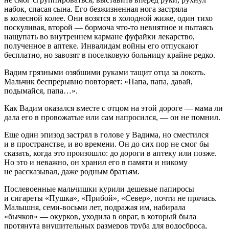
набок, спасая сына. Его безжизненная нога застряла
в колесной колее. Они возятся в холодной жиже, один тихо
поскуливая, второй — бормоча что-то невнятное и пытаясь
нащупать во внутреннем кармане фуфайки лекарство,
полученное в аптеке. Инвалидам войны его отпускают
бесплатно, но завозят в поселковую больницу крайне редко.
Вадим грязными озябшими руками тащит отца за локоть.
Мальчик беспрерывно повторяет: «Папа, папа, давай,
подымайся, папа…».
Как Вадим оказался вместе с отцом на этой дороге — мама ли
дала его в провожатые или сам напросился, — он не помнил.
Еще один эпизод застрял в голове у Вадима, но сместился
и в пространстве, и во времени. Он до сих пор не смог бы
сказать, когда это произошло: до дороги в аптеку или позже.
Но это и неважно, он хранил его в памяти и никому
не рассказывал, даже родным братьям.
Послевоенные мальчишки курили дешевые папиросы
и сигареты «Пушка», «Прибой», «Север», почти не прячась.
Малышня, семи-восьми лет, подражая им, набирала
«бычков» — окурков, уходила в овраг, в который была
протянута внушительных размеров труба для водосброса,