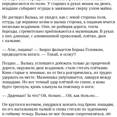
передвигаются по полю. У старших в руках мешок на двоих,
младшие собирают огурцы в завязанные сверху узлом майки.
Не доглядел Валька, не увидел, как с левой стороны поля,
оттуда, где вершина холма и шалаш сторожа, к пацанам мчатся
несколько всадников. Они, не разбирая дороги, топча
борозды, стремительно приближаются к мальчишкам. В руках
у них длинные, с алюминиевой проволокой, плётки, двое
с палками.
— Атас, пацаны! — Заорал фальцетом Борька Головкин,
предводитель ватаги. — Тикай, в осоку!!
Поздно… Вальку, успевшего добежать только до приречной
дороги, окружили двое всадников, стали стегать плётками.
Кони старые и ленивые, но от бега разгорячились, их трудно
удержать на месте. Мальчишка увёртывается, лавируя между
лошадьми. Но вот точный удар плёткой по спине, и кожа
будто треснула, кровь хлынула на поясницу и ноги.
— Дяденьки! За что? Ой, больно… Ой, как боль-но…
Он крутился волчком, умудрялся залезать под брюхо лошадям,
но его выталкивали палкой и снова стегали по худенькому
и гибкому тельцу. Валька не мог больше сопротивляться, лёг