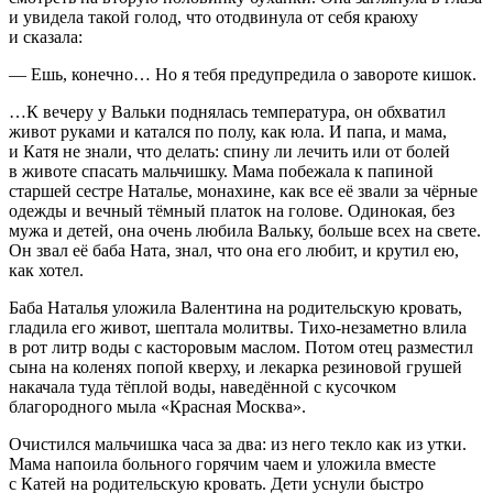
и увидела такой голод, что отодвинула от себя краюху
и сказала:
— Ешь, конечно… Но я тебя предупредила о завороте кишок.
…К вечеру у Вальки поднялась температура, он обхватил
живот руками и катался по полу, как юла. И папа, и мама,
и Катя не знали, что делать: спину ли лечить или от болей
в животе спасать мальчишку. Мама побежала к папиной
старшей сестре Наталье, монахине, как все её звали за чёрные
одежды и вечный тёмный платок на голове. Одинокая, без
мужа и детей, она очень любила Вальку, больше всех на свете.
Он звал её баба Ната, знал, что она его любит, и крутил ею,
как хотел.
Баба Наталья уложила Валентина на родительскую кровать,
гладила его живот, шептала молитвы. Тихо-незаметно влила
в рот литр воды с касторовым маслом. Потом отец разместил
сына на коленях попой кверху, и лекарка резиновой грушей
накачала туда тёплой воды, наведённой с кусочком
благородного мыла «Красная Москва».
Очистился мальчишка часа за два: из него текло как из утки.
Мама напоила больного горячим чаем и уложила вместе
с Катей на родительскую кровать. Дети уснули быстро