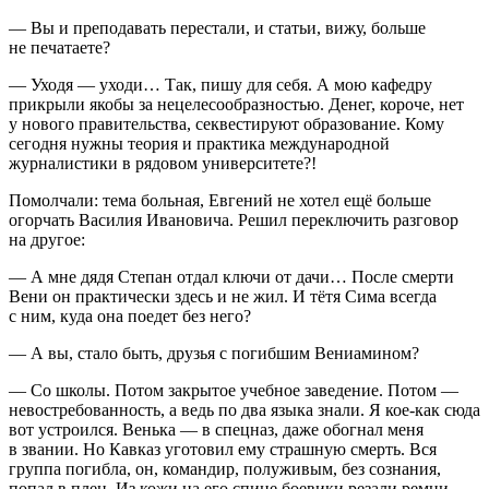
— Вы и преподавать перестали, и статьи, вижу, больше
не печатаете?
— Уходя — уходи… Так, пишу для себя. А мою кафедру
прикрыли якобы за нецелесообразностью. Денег, короче, нет
у нового правительства, секвестируют образование. Кому
сегодня нужны теория и практика международной
журналистики в рядовом университете?!
Помолчали: тема больная, Евгений не хотел ещё больше
огорчать Василия Ивановича. Решил переключить разговор
на другое:
— А мне дядя Степан отдал ключи от дачи… После смерти
Вени он практически здесь и не жил. И тётя Сима всегда
с ним, куда она поедет без него?
— А вы, стало быть, друзья с погибшим Вениамином?
— Со школы. Потом закрытое учебное заведение. Потом —
невостребованность, а ведь по два языка знали. Я кое-как сюда
вот устроился. Венька — в спецназ, даже обогнал меня
в звании. Но Кавказ уготовил ему страшную смерть. Вся
группа погибла, он, командир, полуживым, без сознания,
попал в плен. Из кожи на его спине боевики резали ремни,