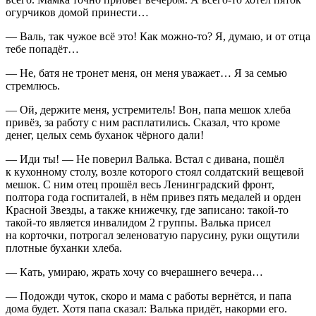
огурчиков домой принести…
— Валь, так чужое всё это! Как можно-то? Я, думаю, и от отца
тебе попадёт…
— Не, батя не тронет меня, он меня уважает… Я за семью
стремлюсь.
— Ой, держите меня, устремитель! Вон, папа мешок хлеба
привёз, за работу с ним расплатились. Сказал, что кроме
денег, целых семь буханок чёрного дали!
— Иди ты! — Не поверил Валька. Встал с дивана, пошёл
к кухонному столу, возле которого стоял солдатский вещевой
мешок. С ним отец прошёл весь Ленинградский фронт,
полтора года госпиталей, в нём привез пять медалей и орден
Красной Звезды, а также книжечку, где записано: такой-то
такой-то является инвалидом 2 группы. Валька присел
на корточки, потрогал зеленоватую парусину, руки ощутили
плотные буханки хлеба.
— Кать, умираю, жрать хочу со вчерашнего вечера…
— Подожди чуток, скоро и мама с работы вернётся, и папа
дома будет. Хотя папа сказал: Валька придёт, накорми его.