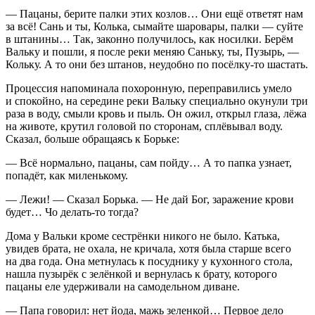
— Пацаны, берите палки этих козлов… Они ещё ответят нам
за всё! Сань и ты, Колька, сымайте шаровары, палки — суйте
в штанины… Так, законно получилось, как носилки. Берём
Вальку и пошли, я после реки меняю Саньку, ты, Пузырь, —
Кольку. А то они без штанов, неудобно по посёлку-то шастать.
Процессия напоминала похоронную, переправились умело
и спокойно, на середине реки Вальку специально окунули три
раза в воду, смыли кровь и пыль. Он ожил, открыл глаза, лёжа
на животе, крутил головой по сторонам, сплёвывал воду.
Сказал, больше обращаясь к Борьке:
— Всё нормально, пацаны, сам пойду… А то папка узнает,
попадёт, как миленькому.
— Лежи! — Сказал Борька. — Не дай Бог, заражение крови
будет… Чо делать-то тогда?
Дома у Вальки кроме сестрёнки никого не было. Катька,
увидев брата, не охала, не кричала, хотя была старше всего
на два года. Она метнулась к посуднику у кухонного стола,
нашла пузырёк с зелёнкой и вернулась к брату, которого
пацаны еле удерживали на самодельном диване.
— Папа говорил: нет йода, мажь зеленкой… Первое дело