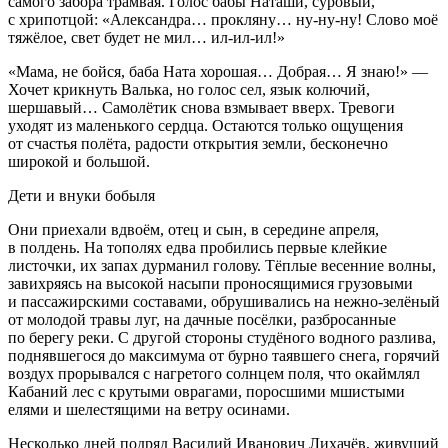
самого забора трамвая. Голос бабы Наташи, суровый,
с хрипотцой: «Александра… прокляну… ну-ну-ну! Слово моё
тяжёлое, свет будет не мил… ил-ил-ил!»
«Мама, не бойся, баба Ната хорошая… Добрая… Я знаю!» —
Хочет крикнуть Валька, но голос сел, язык колючий,
шершавый… Самолётик снова взмывает вверх. Тревоги
уходят из маленького сердца. Остаются только ощущения
от счастья полёта, радости открытия земли, бесконечно
широкой и большой.
Дети и внуки бобыля
Они приехали вдвоём, отец и сын, в середине апреля,
в полдень. На тополях едва пробились первые клейкие
листочки, их запах дурманил голову. Тёплые весенние волны,
завихряясь на высокой насыпи проносящимися грузовыми
и пассажирскими составами, обрушивались на нежно-зелёный
от молодой травы луг, на дачные посёлки, разбросанные
по берегу реки. С другой стороны студёного водного разлива,
поднявшегося до максимума от бурно таявшего снега, горячий
воздух прорывался с нагретого солнцем поля, что окаймлял
Кабаний лес с крутыми оврагами, поросшими мшистыми
елями и шелестящими на ветру осинами.
Несколько дней подряд Василий Иванович Лихачёв, живущий