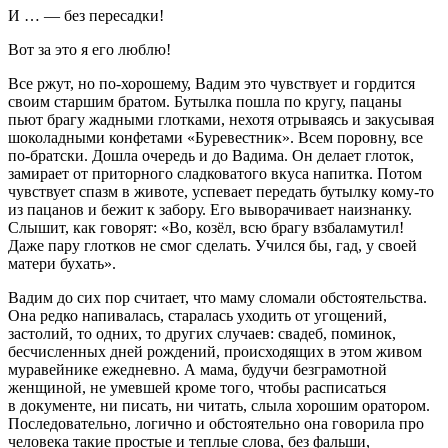
И … — без пересадки!
Вот за это я его люблю!
Все ржут, но по-хорошему, Вадим это чувствует и гордится
своим старшим братом. Бутылка пошла по кругу, пацаны
пьют брагу жадными глотками, нехотя отрываясь и закусывая
шоколадными конфетами «Буревестник». Всем поровну, все
по-братски. Дошла очередь и до Вадима. Он делает глоток,
замирает от приторного сладковатого вкуса напитка. Потом
чувствует спазм в животе, успевает передать бутылку кому-то
из пацанов и бежит к забору. Его выворачивает наизнанку.
Слышит, как говорят: «Во, козёл, всю брагу взбаламутил!
Даже пару глотков не смог сделать. Учился бы, гад, у своей
матери бухать».
Вадим до сих пор считает, что маму сломали обстоятельства.
Она редко напивалась, старалась уходить от угощений,
застолий, то одних, то других случаев: свадеб, поминок,
бесчисленных дней рождений, происходящих в этом живом
муравейнике ежедневно. А мама, будучи безграмотной
женщиной, не умевшей кроме того, чтобы расписаться
в документе, ни писать, ни читать, слыла хорошим оратором.
Последовательно, логично и обстоятельно она говорила про
человека такие простые и теплые слова, без фальши,