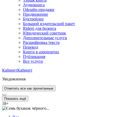
Тираж книги
Аудиокнига
Офлайн-продажи
Продвижение
Буктрейлер
Большой издательский пакет
Rideró для бизнеса
Юридический советник
Дополнительные услуги
Расшифровка текста
Перевод
Книги в аэропортах
Публикация
Все услуги
Кабинет
Кабинет
Уведомления
Отметить все как прочитанные
Показать ещё
18
+