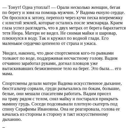
— Тонут! Одна утопла!! — Орали несколько женщин, бегая
по берегу и зовя на помощь мужчин. У Вадима екнуло сердце.
Он бросился к затону, переполз через кучи песка вперемежку
с илистой землей, которые остались после земснаряда. Краем
глаза успел разглядеть, что в двух метрах от берега барахтается
тетя Нюра. Матери не видел. Не снимая майки и шаровар,
плюхнулся в воду. Так и кружил по водной глади. Его
маленькое сердечко цепенело от страха и ужаса.
Увидел, наконец, что двое спортсменов кого-то рывками
толкают по воде, поддерживая несчастному голову. Вадим
отчаянно заработал руками, догнал пловцов уже
вытаскивавших безжизненное тело на берег. Это была… его
мама.
Спортсмены делали матери Вадима искусственное дыхание,
бюстгальтер сорвали, груди разъехались по бокам, большие,
белые, они мешали спасателям работать. Вадим присел
на траву рядом с телом, снял майку и постарался прикрыть
мамину грудь. Соседи подсовывали плотную скатерть под
спину Серафимы Ивановны. Она не реагировала, голова ее
качалась из стороны в сторону в такт искусственному
дыханию.