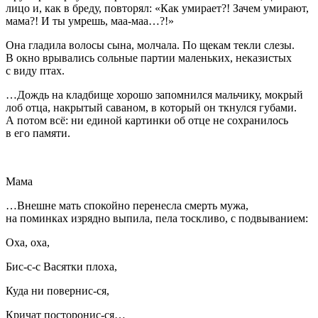
лицо и, как в бреду, повторял: «Как умирает?! Зачем умирают,
мама?! И ты умрешь, маа-маа…?!»
Она гладила волосы сына, молчала. По щекам текли слезы.
В окно врывались сольные партии маленьких, неказистых
с виду птах.
…Дождь на кладбище хорошо запомнился мальчику, мокрый
лоб отца, накрытый саваном, в который он ткнулся губами.
А потом всё: ни единой картинки об отце не сохранилось
в его памяти.
Мама
…Внешне мать спокойно перенесла смерть мужа,
на поминках изрядно выпила, пела тоскливо, с подвыванием:
Оха, оха,
Бис-с-с Васятки плоха,
Куда ни повернис-ся,
Кричат посторонис-ся…