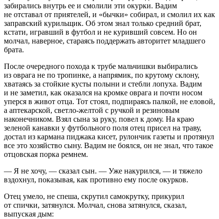
забирались внутрь ее и смолили эти окурки. Вадим
не отставал от приятелей, и «бычки» собирал, и смолил их как
заправский курильщик. Об этом знал только средний брат,
кстати, игравший в футбол и не куривший совсем. Но он
молчал, наверное, стараясь поддержать авторитет младшего
брата.
После очередного похода к трубе мальчишки выбирались
из оврага не по тропинке, а напрямик, по крутому склону,
хватаясь за стойкие кусты полыни и стебли лопуха. Вадим
и не заметил, как оказался на кромке оврага и почти носом
уперся в живот отца. Тот стоял, подпираясь палкой, не еловой,
а аптекарской, светло-желтой с ручкой и резиновым
наконечником. Взял сына за руку, повел к дому. На краю
зеленой канавки у футбольного поля отец присел на траву,
достал из кармана пиджака кисет, рулончик газеты и протянул
все это хозяйство сыну. Вадим не боялся, он не знал, что такое
отцовская порка ремнем.
— Я не хочу, — сказал сын. — Уже накурился, — и тяжело
вздохнул, показывая, как противно ему после окурков.
Отец умело, не спеша, скрутил самокрутку, прикурил
от спички, затянулся. Молчал, снова затянулся, сказал,
выпуская дым: