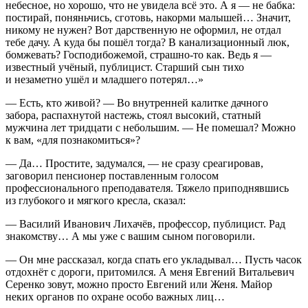
небесное, но хорошо, что не увидела всё это. А я — не бабка:
постирай, поняньчись, сготовь, накорми малышей… Значит,
никому не нужен? Вот дарственную не оформил, не отдал
тебе дачу. А куда бы пошёл тогда? В канализационный люк,
бомжевать? Господибожемой, страшно-то как. Ведь я —
известный учёный, публицист. Старший сын тихо
и незаметно ушёл и младшего потерял…»
— Есть, кто живой? — Во внутренней калитке дачного
забора, распахнутой настежь, стоял высокий, статный
мужчина лет тридцати с небольшим. — Не помешал? Можно
к вам, «для познакомиться»?
— Да… Простите, задумался, — не сразу среагировав,
заговорил пенсионер поставленным голосом
профессионального преподавателя. Тяжело приподнявшись
из глубокого и мягкого кресла, сказал:
— Василий Иванович Лихачёв, профессор, публицист. Рад
знакомству… А мы уже с вашим сыном поговорили.
— Он мне рассказал, когда спать его укладывал… Пусть часок
отдохнёт с дороги, притомился. А меня Евгений Витальевич
Серенко зовут, можно просто Евгений или Женя. Майор
неких органов по охране особо важных лиц…