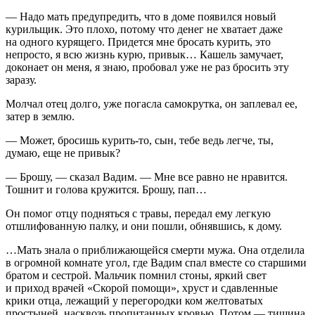
— Надо мать предупредить, что в доме появился новый
курильщик. Это плохо, потому что денег не хватает даже
на одного курящего. Придется мне бросать курить, это
непросто, я всю жизнь курю, привык… Кашель замучает,
доконает он меня, я знаю, пробовал уже не раз бросить эту
заразу.
Молчал отец долго, уже погасла самокрутка, он заплевал ее,
затер в землю.
— Может, бросишь курить-то, сын, тебе ведь легче, ты,
думаю, еще не привык?
— Брошу, — сказал Вадим. — Мне все равно не нравится.
Тошнит и голова кружится. Брошу, пап…
Он помог отцу подняться с травы, передал ему легкую
отшлифованную палку, и они пошли, обнявшись, к дому.
…Мать знала о приближающейся смерти мужа. Она отделила
в огромной комнате угол, где Вадим спал вместе со старшими
братом и сестрой. Мальчик помнил стоны, яркий свет
и приход врачей «Скорой помощи», хруст и сдавленные
крики отца, лежащий у перегородки ком желтоватых
простыней, насквозь пропитанных кровью. Потом — тишина,