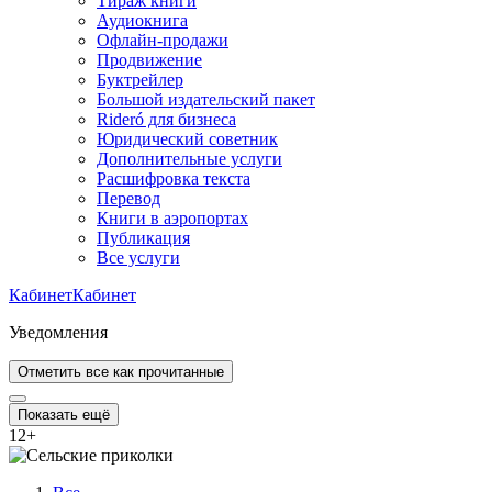
Тираж книги
Аудиокнига
Офлайн-продажи
Продвижение
Буктрейлер
Большой издательский пакет
Rideró для бизнеса
Юридический советник
Дополнительные услуги
Расшифровка текста
Перевод
Книги в аэропортах
Публикация
Все услуги
Кабинет
Кабинет
Уведомления
Отметить все как прочитанные
Показать ещё
12
+