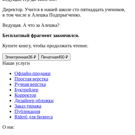
Директор.
Учится в нашей школе сто пятнадцать учеников,
в том числе и Алешка Подпрыгченко.
Ведущая.
А что за Алешка?
Бесплатный фрагмент закончился.
Купите книгу, чтобы продолжить чтение.
Электронная
36
₽
Печатная
450
₽
Наши услуги
Офлайн-продажи
Простая верстка
Ручная верстка
Буктрейлер
Корректор
Дизайнер обложки
Заказ тиража
Публикация
Rideró для бизнеса
О нас