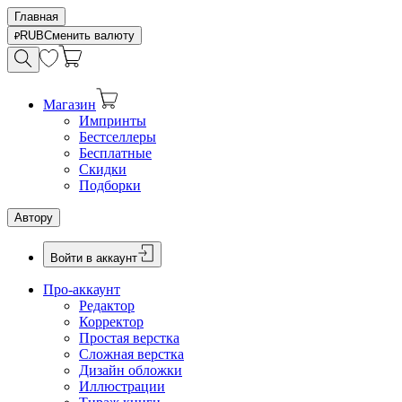
Главная
RUB
Сменить валюту
Магазин
Импринты
Бестселлеры
Бесплатные
Скидки
Подборки
Автору
Войти в аккаунт
Про-аккаунт
Редактор
Корректор
Простая верстка
Сложная верстка
Дизайн обложки
Иллюстрации