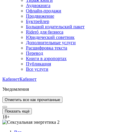
Тираж книги
Аудиокнига
Офлайн-продажи
Продвижение
Буктрейлер
Большой издательский пакет
Rideró для бизнеса
Юридический советник
Дополнительные услуги
Расшифровка текста
Перевод
Книги в аэропортах
Публикация
Все услуги
Кабинет
Кабинет
Уведомления
Отметить все как прочитанные
Показать ещё
18
+