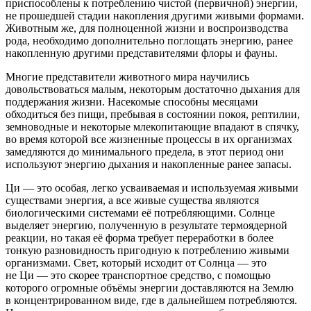
приспособлены к потреблению чистой (первичной) энергии,
не прошедшей стадии накопления другими живыми формами.
Животным же, для полноценной жизни и воспроизводства
рода, необходимо дополнительно поглощать энергию, ранее
накопленную другими представителями флоры и фауны.
Многие представители животного мира научились
довольствоваться малым, некоторым достаточно дыхания для
поддержания жизни. Насекомые способны месяцами
обходиться без пищи, пребывая в состоянии покоя, рептилии,
земноводные и некоторые млекопитающие впадают в спячку,
во время которой все жизненные процессы в их организмах
замедляются до минимального предела, в этот период они
используют энергию дыхания и накопленные ранее запасы.
Ци — это особая, легко усваиваемая и используемая живыми
существами энергия, а все живые существа являются
биологическими системами её потребляющими. Солнце
выделяет энергию, полученную в результате термоядерной
реакции, но такая её форма требует переработки в более
тонкую разновидность пригодную к потреблению живыми
организмами. Свет, который исходит от Солнца — это
не Ци — это скорее транспортное средство, с помощью
которого огромные объёмы энергии доставляются на Землю
в концентрированном виде, где в дальнейшем потребляются.