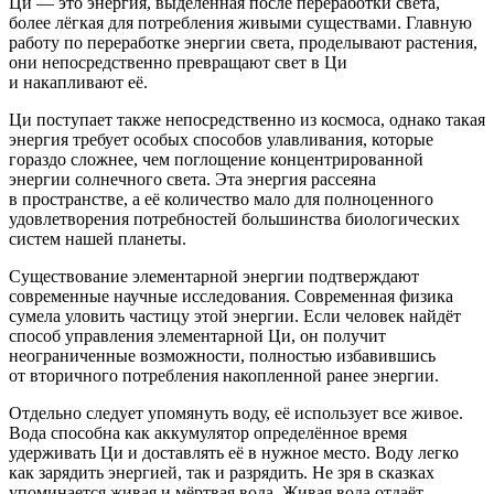
Ци — это энергия, выделенная после переработки света,
более лёгкая для потребления живыми существами. Главную
работу по переработке энергии света, проделывают растения,
они непосредственно превращают свет в Ци
и накапливают её.
Ци поступает также непосредственно из космоса, однако такая
энергия требует особых способов улавливания, которые
гораздо сложнее, чем поглощение концентрированной
энергии солнечного света. Эта энергия рассеяна
в пространстве, а её количество мало для полноценного
удовлетворения потребностей большинства биологических
систем нашей планеты.
Существование элементарной энергии подтверждают
современные научные исследования. Современная физика
сумела уловить частицу этой энергии. Если человек найдёт
способ управления элементарной Ци, он получит
неограниченные возможности, полностью избавившись
от вторичного потребления накопленной ранее энергии.
Отдельно следует упомянуть воду, её использует все живое.
Вода способна как аккумулятор определённое время
удерживать Ци и доставлять её в нужное место. Воду легко
как зарядить энергией, так и разрядить. Не зря в сказках
упоминается живая и мёртвая вода. Живая вода отдаёт