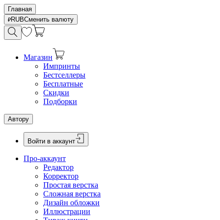
Главная
RUB
Сменить валюту
Магазин
Импринты
Бестселлеры
Бесплатные
Скидки
Подборки
Автору
Войти в аккаунт
Про-аккаунт
Редактор
Корректор
Простая верстка
Сложная верстка
Дизайн обложки
Иллюстрации