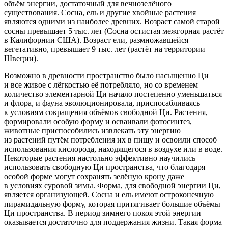
объём энергии, достаточный для вечнозелёного
существования. Сосна, ель и другие хвойные растения
являются одними из наиболее древних. Возраст самой старой
сосны превышает 5 тыс. лет (Сосна остистая межгорная растёт
в Калифорнии США). Возраст ели, размножавшейся
вегетативно, превышает 9 тыс. лет (растёт на территории
Швеции).
Возможно в древности пространство было насыщенно Ци
и все живое с лёгкостью её потребляло, но со временем
количество элементарной Ци начало постепенно уменьшаться
и флора, и фауна эволюционировала, приспосабливаясь
к условиям сокращения объёмов свободной Ци. Растения,
формировали особую форму и осваивали фотосинтез,
животные приспособились извлекать эту энергию
из растений путём потребления их в пищу и освоили способ
использования кислорода, находящегося в воздухе или в воде.
Некоторые растения настольно эффективно научились
использовать свободную Ци пространства, что благодаря
особой форме могут сохранять зелёную крону даже
в условиях суровой зимы. Форма, для свободной энергии Ци,
является организующей. Сосна и ель имеют остроконечную
пирамидальную форму, которая притягивает большие объёмы
Ци пространства. В период зимнего покоя этой энергии
оказывается достаточно для поддержания жизни. Такая форма