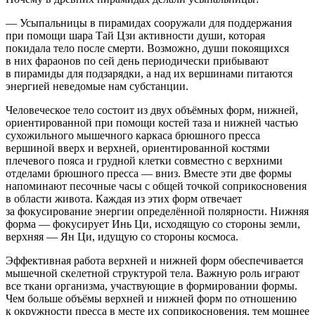
— Усыпальницы в пирамидах сооружали для поддержания
при помощи шара Тай Цзи активности души, которая
покидала тело после смерти. Возможно, души покоящихся
в них фараонов по сей день периодически прибывают
в пирамиды для подзарядки, а над их вершинами питаются
энергией неведомые нам субстанции.
Человеческое тело состоит из двух объёмных форм, нижней,
ориентированной при помощи костей таза и нижней частью
сухожильного мышечного каркаса брюшного пресса
вершиной вверх и верхней, ориентированной костями
плечевого пояса и грудной клетки совместно с верхними
отделами брюшного пресса — вниз. Вместе эти две формы
напоминают песочные часы с общей точкой соприкосновения
в области живота. Каждая из этих форм отвечает
за фокусирование энергии определённой полярности. Нижняя
форма — фокусирует Инь Ци, исходящую со стороны земли,
верхняя — Ян Ци, идущую со стороны космоса.
Эффективная работа верхней и нижней форм обеспечивается
мышечной скелетной структурой тела. Важную роль играют
все ткани организма, участвующие в формировании формы.
Чем больше объёмы верхней и нижней форм по отношению
к окружности пресса в месте их соприкосновения, тем мощнее