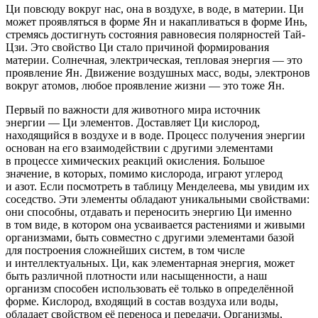
Ци повсюду вокруг нас, она в воздухе, в воде, в материи. Ци
может проявляться в форме Ян и накапливаться в форме Инь,
стремясь достигнуть состояния равновесия полярностей Тай-
Цзи. Это свойство Ци стало причиной формирования
материи. Солнечная, электрическая, тепловая энергия — это
проявление Ян. Движение воздушных масс, воды, электронов
вокруг атомов, любое проявление жизни — это тоже Ян.
Первый по важности для животного мира источник
энергии — Ци элементов. Доставляет Ци кислород,
находящийся в воздухе и в воде. Процесс получения энергии
основан на его взаимодействии с другими элементами
в процессе химических реакций окисления. Большое
значение, в которых, помимо кислорода, играют углерод
и азот. Если посмотреть в таблицу Менделеева, мы увидим их
соседство. Эти элементы обладают уникальными свойствами:
они способны, отдавать и переносить энергию Ци именно
в том виде, в котором она усваивается растениями и живыми
организмами, быть совместно с другими элементами базой
для построения сложнейших систем, в том числе
и интеллектуальных. Ци, как элементарная энергия, может
быть различной плотности или насыщенности, а наш
организм способен использовать её только в определённой
форме. Кислород, входящий в состав воздуха или воды,
обладает свойством её переноса и передачи. Организмы,