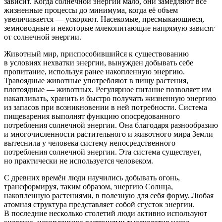
зависит. Когда солнечной энергии мало, они замедляют все
жизненные процессы до минимума, когда её объем
увеличивается — ускоряют. Насекомые, пресмыкающиеся,
земноводные и некоторые млекопитающие напрямую зависят
от солнечной энергии.
Животный мир, приспособившийся к существованию
в условиях нехватки энергии, вынужден добывать себе
пропитание, используя ранее накопленную энергию.
Травоядные животные употребляют в пищу растения,
плотоядные — животных. Регулярное питание позволяет им
накапливать, хранить и быстро получать жизненную энергию
из запасов при возникновении в ней потребности. Система
пищеварения выполнят функцию опосредованного
потребления солнечной энергии. Она благодаря разнообразию
и многочисленности растительного и животного мира Земли
вытеснила у человека систему непосредственного
потребления солнечной энергии. Эта система существует,
но практически не используется человеком.
С древних времён люди научились добывать огонь,
трансформируя, таким образом, энергию Солнца,
накопленную растениями, в полезную для себя форму. Любая
атомная структура представляет собой сгусток энергии.
В последние несколько столетий люди активно используют