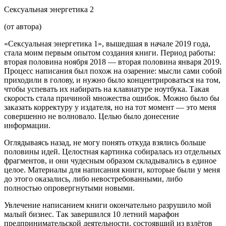
Секс
уальная энергетика 2
(от автора)
«
Секс
уальная энергетика 1», вышедшая в начале 2019 года,
стала моим первым опытом создания книги. Период работы:
вторая половина ноября 2018 — вторая половина января 2019.
Процесс написания был похож на озарение: мысли сами собой
приходили в голову, и нужно было концентрироваться на том,
чтобы успевать их набирать на клавиатуре ноутбука. Такая
скорость стала причиной множества ошибок. Можно было бы
заказать корректуру у издателя, но на тот момент — это меня
совершенно не волновало. Целью было донесение
информации.
Оглядываясь назад, не могу понять откуда взялись больше
половины идей. Целостная картинка собиралась из отдельных
фрагментов, и они чудесным образом складывались в единое
целое. Материалы для написания книги, которые были у меня
до этого оказались, либо невостребованными, либо
полностью опровергнутыми новыми.
Увлечение написанием книги окончательно разрушило мой
малый бизнес. Так завершился 10 летний марафон
предпринимательской деятельности, состоявший из взлётов