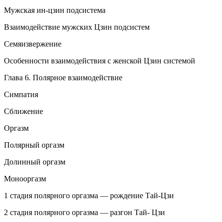
Мужская ин-цзин подсистема
Взаимодействие мужских Цзин подсистем
Семяизвержение
Особенности взаимодействия с женской Цзин системой
Глава 6. Полярное взаимодействие
Симпатия
Сближение
Оргазм
Полярный
оргазм
Долинный
оргазм
Моно
оргазм
1 стадия полярного
оргазм
а — рождение Тай-Цзи
2 стадия полярного
оргазм
а — разгон Тай- Цзи