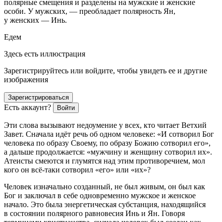
полярные смещения и разделены на мужские и женские
особи. У мужских, — преобладает полярность Ян,
у женских — Инь.
Едем
Здесь есть иллюстрация
Зарегистрируйтесь или войдите, чтобы увидеть ее и другие
изображения
Зарегистрироваться
Есть аккаунт?
Войти
Эти слова вызывают недоумение у всех, кто читает Ветхий
Завет. Сначала идёт речь об одном человеке: «И сотворил Бог
человека по образу Своему, по образу Божию сотворил его»,
а дальше продолжается: «мужчину и женщину сотворил их».
Атеисты смеются и глумятся над этим противоречием, мол
кого он всё-таки сотворил «его» или «их»?
Человек изначально созданный, не был живым, он был как
Бог и заключал в себе одновременно мужское и женское
начало. Это была энергетическая субстанция, находящийся
в состоянии полярного равновесия Инь и Ян. Говоря