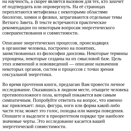
на научность, а скорее является вызовом для тех, кто захочет
её подтвердить или опровергнуть. На её страницах
переплетаются метафизика с некоторыми областями
биологии, химии и физики, затрагиваются отдельные темы
Ветхого Завета. В тексте встречаются практические
рекомендации по некоторым вопросам энергетического
совершенствования и совместимости.
Описание энергетических процессов, происходящих
в организме человека, построено на понятиях,
заимствованных из философии даосизма. Некоторые термины
упрощены, некоторые созданы на их смысловой базе. Цель
этих изменений и нововведений — описание назначения
некоторых органов, систем и процессов с точки зрения
секс
уальной энергетики.
Во время прочтения книги, предлагаю Вам провести личное
исследование. Оказавшись в людном месте, отыщите человека
противоположного пола, который покажется вам самым
симпатичным. Попробуйте ответить на вопрос, что именно
вас привлекает: лицо, фигура, ноги или форма какой-либо
части тела; может это голос, походка или манера поведения.
Опишите и выделите в приоритетном порядке три наиболее
значимые черты. Это исследование касается вашей
энергетической совместимости.