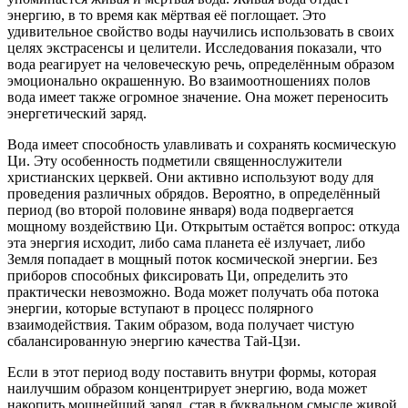
энергию, в то время как мёртвая её поглощает. Это
удивительное свойство воды научились использовать в своих
целях экстрасенсы и целители. Исследования показали, что
вода реагирует на человеческую речь, определённым образом
эмоционально окрашенную. Во взаимоотношениях полов
вода имеет также огромное значение. Она может переносить
энергетический заряд.
Вода имеет способность улавливать и сохранять космическую
Ци. Эту особенность подметили священнослужители
христианских церквей. Они активно используют воду для
проведения различных обрядов. Вероятно, в определённый
период (во второй половине января) вода подвергается
мощному воздействию Ци. Открытым остаётся вопрос: откуда
эта энергия исходит, либо сама планета её излучает, либо
Земля попадает в мощный поток космической энергии. Без
приборов способных фиксировать Ци, определить это
практически невозможно. Вода может получать оба потока
энергии, которые вступают в процесс полярного
взаимодействия. Таким образом, вода получает чистую
сбалансированную энергию качества Тай-Цзи.
Если в этот период воду поставить внутри формы, которая
наилучшим образом концентрирует энергию, вода может
накопить мощнейший заряд, став в буквальном смысле живой.