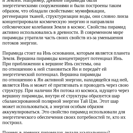
и Землёй. Например, древние пирамиды были
энергетическими сооружениями и были построены таким
образом, что обладали свойствами: мумификации,
регенерации тканей, структуризации воды, они словно линза
концентрировали космическую энергию и направляли
сейсмические колебания Земли в космос. Свойства пирамид
активно использовались в древности. В современном мире
пирамиды утратили часть своих свойств из-за уменьшения
потоков энергии.
Пирамида стоит на Инь основании, которым является планета
Земля. Вершина пирамиды концентрирует потенциал Инь.
При приближении к вершине Инь системы, она
по отношению к ней становиться Ян и передаёт ей
энергетический потенциал. Вершина пирамиды
по отношению к Ян активной энергии, находящейся над ней,
является Инь и может её притягивать и проводить через свою
структуру. При наличии Ян потока из космоса, идущего через
вершину пирамиды, внутри её структуры образуется шар
сбалансированной полярной энергии Тай Цзи. Этот шар
может использоваться, а энергия особым образом
аккумулироваться. Это свойство пирамид использовали для
энергетического обеспечения своих потребностей те, кто их
построил.
Почему в древних пирамидах делали усыпальницы?