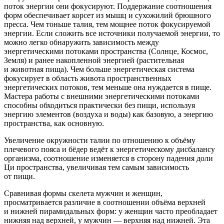
поток энергии они фокусируют. Поддержание соотношения
форм обеспечивает корсет из мышц и сухожилий брюшного
пресса. Чем тоньше талия, тем мощнее поток фокусируемой
энергии. Если сложить все источники получаемой энергии, то
можно легко обнаружить зависимость между
энергетическими потоками пространства (Солнце, Космос,
Земля) и ранее накопленной энергией (растительная
и животная пища). Чем больше энергетическая система
фокусирует в область живота пространственных
энергетических потоков, тем меньше она нуждается в пище.
Мастера работы с внешними энергетическими потоками
способны обходиться практически без пищи, используя
энергию элементов (воздуха и воды) как базовую, а энергию
пространства, как основную.
Увеличение окружности талии по отношению к объёму
плечевого пояса и бёдер ведёт к энергетическому дисбалансу
организма, соотношение изменяется в сторону падения доли
Ци пространства, увеличивая тем самым зависимость
от пищи.
Сравнивая формы скелета мужчин и женщин,
просматривается различие в соотношении объёма верхней
и нижней пирамидальных форм: у женщин часто преобладает
нижняя над верхней, у мужчин — верхняя над нижней. Эта