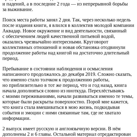
и падений, а в последние 2 года — из непрерывной борьбы
за выживание.
Поиск места работы занял 2 дня. Так, через несколько недель
после издания книги, я влился в коллектив молодой компании
Аквадар. Новое окружение и вид деятельности, связанный
с обеспечением людей качественной питьевой водой,
оказались чрезвычайно интересными. Круговорот
коллективных отношений и новая обстановка отодвинули
продолжение работы над книгой на достаточно длительный
период.
Пребывание в состоянии наблюдения и осмысления
написанного продолжалось до декабря 2019. Сложно сказать,
что именно стало толчком к продолжению работы,
но приблизительно в тот же период, что и год назад, книга
начала дополняться словно из ниоткуда. Перехлёстываясь
с моими переживаниями, начали развиваться именно те темы,
которые были раскрыты поверхностно. Порой мне кажется,
что книга стала вмешиваться в мою жизнь, подкидывая
события и эмоции с ними связанные там, где не хватало
информации.
2 выпуск имеет русскую и англоязычную версии. В нём
дополнены 2 и 6 главы. Остальной материал отредактирован