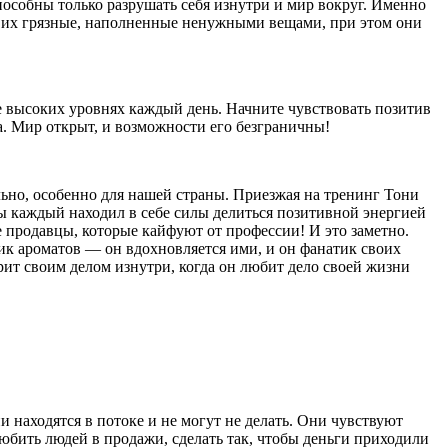
способны только разрушать себя изнутри и мир вокруг. Именно
а их грязные, наполненные ненужными вещами, при этом они
лее высоких уровнях каждый день. Начните чувствовать позитив
а. Мир открыт, и возможности его безграничны!
ьно, особенно для нашей страны. Приезжая на тренинг Тони
бы каждый находил в себе силы делиться позитивной энергией
е продавцы, которые
кайф
уют от профессии! И это заметно.
ик ароматов — он вдохновляется ими, и он фанатик своих
рит своим делом изнутри, когда он любит дело своей жизни
 находятся в потоке и не могут не делать. Они чувствуют
юбить людей в продажи, сделать так, чтобы деньги приходили