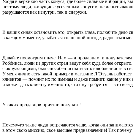
Уходя в верхнюю часть конуса, где более сильные вибрации, в
поэтому люди, живущие с усеченным конусом, не испытывающие
разрушаются как изнутри, так и снаружи.
В ваших силах остановить это, открыть глаза, полюбить дело с
в каждом моменте, улыбаться солнечной погоде, радоваться ме
Давайте посмотрим иначе. Нам — и продавцам, и покупателям 
Роббинса, люди из других стран ведут себя куда более открыт
с окружающими, был способен испытывать влюбленность в свой
У меня лично есть такой пример: в магазине Л’Этуаль работа
клиентов — помнит их по именам и даже помнит, какие у них д
и может дать клиенту именно то, что ему требуется — это всегд
У таких продавцов приятно покупать!
Почему-то такие люди встречаются чаще, когда они занимаются
в этом свою миссию, свое высшее предназначение! Так почему 