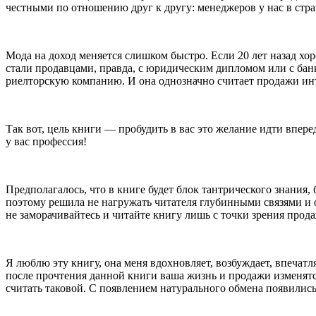
честными по отношению друг к другу: менеджеров у нас в стра
Мода на доход меняется слишком быстро. Если 20 лет назад хо
стали продавцами, правда, с юридическим дипломом или с банк
риелторскую компанию. И она однозначно считает продажи инте
Так вот, цель книги — пробудить в вас это желание идти вперед
у вас профессия!
Предполагалось, что в книге будет блок тантрического знания,
поэтому решила не нагружать читателя глубинными связями и 
не заморачивайтесь и читайте книгу лишь с точки зрения прода
Я люблю эту книгу, она меня вдохновляет, возбуждает, впечат
после прочтения данной книги ваша жизнь и продажи изменятс
считать таковой. С появлением натурального обмена появились 