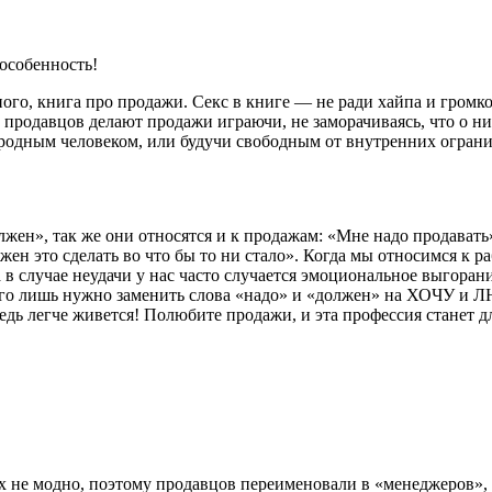
 особенность!
много, книга про продажи.
Секс
в книге — не ради хайпа и громко
родавцов делают продажи играючи, не заморачиваясь, что о них
родным человеком, или будучи свободным от внутренних огранич
жен», так же они относятся и к продажам: «Мне надо продавать
жен это сделать во что бы то ни стало». Когда мы относимся к р
а в случае неудачи у нас часто случается эмоциональное выгора
сего лишь нужно заменить слова «надо» и «должен» на ХОЧУ и 
ведь легче живется! Полюбите продажи, и эта профессия станет д
ах не модно, поэтому продавцов переименовали в «менеджеров»,