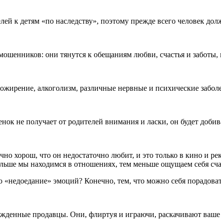
лей к детям «по наследству», поэтому прежде всего человек дол
шенников: они тянутся к обещаниям любви, счастья и заботы, в
 ожирение,
алкогол
изм, различные нервные и психические забол
енок не получает от родителей внимания и ласки, он будет доби
 хорош, что он недостаточно любит, и это только в кино и рек
 больше мы находимся в отношениях, тем меньше ощущаем себя сч
о «недоедание» эмоций? Конечно, тем, что можно себя порадов
жденные продавцы. Они, флиртуя и играючи, раскачивают ваше 