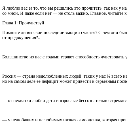
Я люблю вас за то, что вы решились это прочитать, так как у 
со мной. И даже если нет — не столь важно. Главное, читайте
Глава 1: Прочувствуй
Помните ли вы свои последние эмоции счастья? С чем они был
от предвкушения?..
Большинство из нас с годами теряют способность чувствовать у
Росси
я — страна недолюбленных людей, таких у нас ¾ всего н
но на самом деле ее дефицит может привести к серьезным посл
— от нехватки любви дети и взрослые бессознательно стремятс
— у нелюбящих и нелюбимых низкая самооценка, которая прог