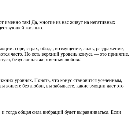
т именно так! Да, многие из нас живут на негативных
уществующей жизнью.
оции: горе, страх, обида, возмущение, ложь, раздражение,
ются часто. Но есть верхний уровень конуса — это принятие,
онуса, безусловная жертвенная любовь!
нижних уровнях. Понять, что конус становится усеченным,
ы живете без любви, вы забываете, какие эмоции дает это
 и тогда общая сила вибраций будет выравниваться. Если