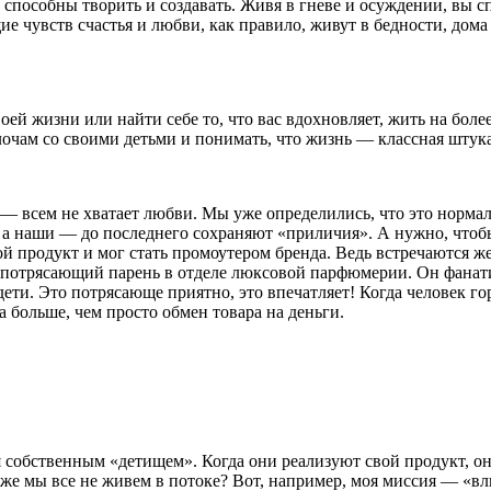
ы способны творить и создавать. Живя в гневе и осуждении, вы 
 чувств счастья и любви, как правило, живут в бедности, дом
воей жизни или найти себе то, что вас вдохновляет, жить на бо
лочам со своими детьми и понимать, что жизнь — классная штук
— всем не хватает любви. Мы уже определились, что это нормал
о, а наши — до последнего сохраняют «приличия». А нужно, что
 продукт и мог стать промоутером бренда. Ведь встречаются ж
ет потрясающий парень в отделе люксовой парфюмерии. Он фанат
ети. Это потрясающе приятно, это впечатляет! Когда человек го
а больше, чем просто обмен товара на деньги.
 собственным «детищем». Когда они реализуют свой продукт, они
же мы все не живем в потоке? Вот, например, моя миссия — «вл