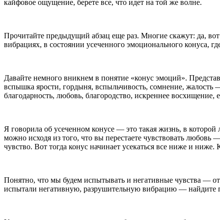
кайф
овое ощущение, берете все, что идет на той же волне.
Прочитайте предыдущий абзац еще раз. Многие скажут: да, вот
вибрациях, в состоянии усеченного эмоционального конуса, гд
Давайте немного вникнем в понятие «конус эмоций». Представьт
вспышка ярости, гордыня, вспыльчивость, сомнение, жалость —
благодарность, любовь, благородство, искреннее восхищение, е
Я говорила об усеченном конусе — это такая жизнь, в которой
можно исходя из того, что вы перестаете чувствовать любовь 
чувство. Вот тогда конус начинает усекаться все ниже и ниже. 
Понятно, что мы будем испытывать и негативные чувства — от 
испытали негативную, разрушительную вибрацию — найдите пу