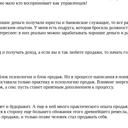
не мало кто воспринимает как управленцев!
рошие деньги получали юристы и банковские служащие, то все ра
овским опытом. У меня есть подруга, которая бросила должность
реснее: в них реально можно зарабатывать хорошие деньги и ра
 и получать доход, а если вы и так любите продажи, то начать г
 блок психологии и блок продаж. Но в процессе написания я понял
оставила только практику и психологию продаж. Влияние энерг
ж, а
секс
пусть станет приятным дополнением к процессу.
ляет и будоражит. А еще в ней много практического опыта прода
я в сторону еще большего обожания этого древнейшего ремесла,
продажи, и только позже человек стал продавать себя.