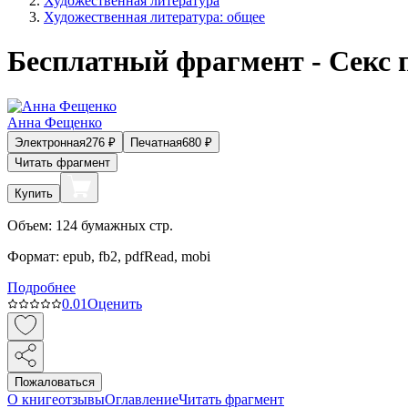
Художественная литература
Художественная литература: общее
Бесплатный фрагмент - Секс 
Анна Фещенко
Электронная
276
₽
Печатная
680
₽
Читать фрагмент
Купить
Объем:
124
бумажных стр.
Формат:
epub, fb2, pdfRead, mobi
Подробнее
0.0
1
Оценить
Пожаловаться
О книге
отзывы
Оглавление
Читать фрагмент