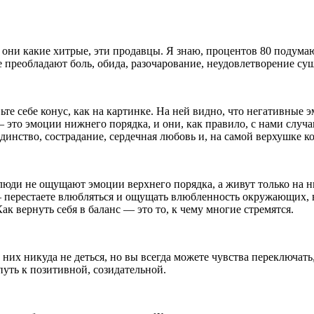
 они какие хитрые, эти продавцы. Я знаю, процентов 80 подумаю
е преобладают боль, обида, разочарование, неудовлетворение с
е себе конус, как на картинке. На ней видно, что негативные эм
 это эмоции нижнего порядка, и они, как правило, с нами случа
динство, сострадание, сердечная любовь и, на самой верхушке к
 люди не ощущают эмоции верхнего порядка, а живут только на 
— перестаете влюбляться и ощущать влюбленность окружающих, в
Как вернуть себя в баланс — это то, к чему многие стремятся.
них никуда не деться, но вы всегда можете чувства переключать,
ть к позитивной, созидательной.