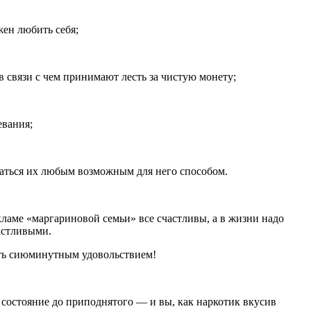
жен любить себя;
 связи с чем принимают лесть за чистую монету;
евания;
ваться их любым возможным для него способом.
ламе «маргариновой семьи» все счастливы, а в жизни надо
астливыми.
ать сиюминутным удовольствием!
состояние до приподнятого — и вы, как
наркот
ик вкусив