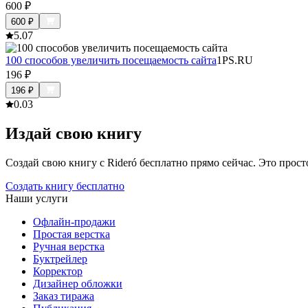
600
₽
600
₽
5.0
7
100 способов увеличить посещаемость сайта
1PS.RU
196
₽
196
₽
0.0
3
Издай свою книгу
Создай свою книгу с Rideró бесплатно прямо сейчас. Это просто,
Создать книгу бесплатно
Наши услуги
Офлайн-продажи
Простая верстка
Ручная верстка
Буктрейлер
Корректор
Дизайнер обложки
Заказ тиража