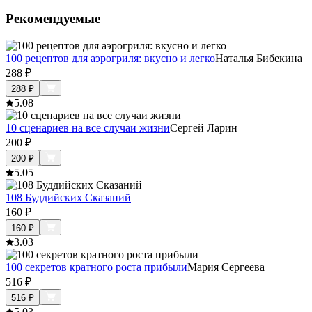
Рекомендуемые
100 рецептов для аэрогриля: вкусно и легко
Наталья Бибекина
288
₽
288
₽
5.0
8
10 сценариев на все случаи жизни
Сергей Ларин
200
₽
200
₽
5.0
5
108 Буддийских Сказаний
160
₽
160
₽
3.0
3
100 секретов кратного роста прибыли
Мария Сергеева
516
₽
516
₽
5.0
3