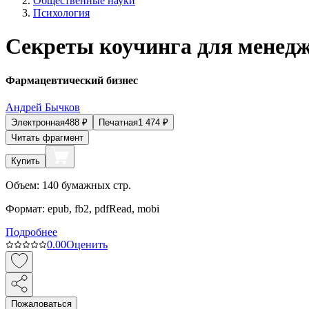
Общественные науки
Психология
Секреты коучинга для менед
Фармацевтический бизнес
Андрей Бычков
Электронная
488
₽
Печатная
1 474
₽
Читать фрагмент
Купить
Объем:
140
бумажных стр.
Формат:
epub, fb2, pdfRead, mobi
Подробнее
0.0
0
Оценить
Пожаловаться