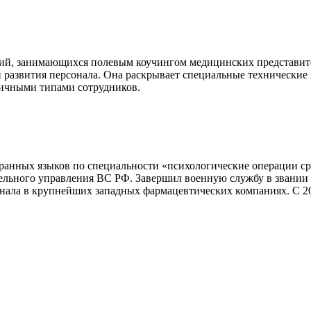
ний, занимающихся полевым коучингом медицинских представит
и развития персонала. Она раскрывает специальные технически
личными типами сотрудников.
нных языков по специальности «психологические операции сред
ельного управления ВС РФ. Завершил военную службу в звании 
сонала в крупнейших западных фармацевтических компаниях. С 20