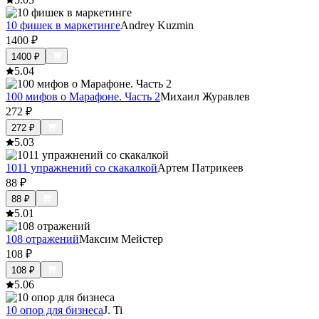
10 фишек в маркетинге
Andrey Kuzmin
1400
₽
1400
₽
5.0
4
100 мифов о Марафоне. Часть 2
Михаил Журавлев
272
₽
272
₽
5.0
3
1011 упражнений со скакалкой
Артем Патрикеев
88
₽
88
₽
5.0
1
108 отражений
Максим Мейстер
108
₽
108
₽
5.0
6
10 опор для бизнеса
J. Ti