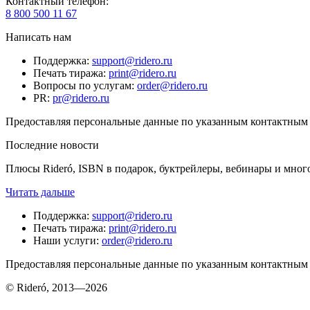
Контактный телефон
:
8 800 500 11 67
Написать нам
Поддержка
:
support@ridero.ru
Печать тиража
:
print@ridero.ru
Вопросы по услугам
:
order@ridero.ru
PR
:
pr@ridero.ru
Предоставляя персональные данные по указанным контактным д
Последние новости
Плюсы Rideró, ISBN в подарок, буктрейлеры, вебинары и мног
Читать дальше
Поддержка
:
support@ridero.ru
Печать тиража
:
print@ridero.ru
Наши услуги
:
order@ridero.ru
Предоставляя персональные данные по указанным контактным д
© Rideró, 2013—
2026