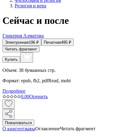
Философия и религия
Религия и вера
Сейчас и после
Гликерия Алматова
Электронная
196
₽
Печатная
495
₽
Читать фрагмент
Купить
Объем:
38
бумажных стр.
Формат:
epub, fb2, pdfRead, mobi
Подробнее
0.0
0
Оценить
Пожаловаться
О книге
отзывы
Оглавление
Читать фрагмент