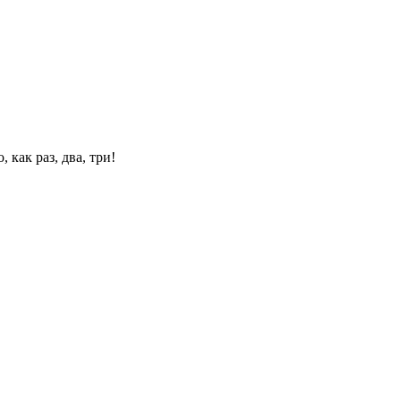
 как раз, два, три!