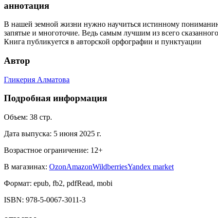
аннотация
В нашей земной жизни нужно научиться истинному пониманию в
запятые и многоточие. Ведь самым лучшим из всего сказанного
Книга публикуется в авторской орфографии и пунктуации
Автор
Гликерия Алматова
Подробная информация
Объем:
38
стр.
Дата выпуска:
5 июня 2025 г.
Возрастное ограничение:
12
+
В магазинах:
Ozon
Amazon
Wildberries
Yandex market
Формат:
epub, fb2, pdfRead, mobi
ISBN:
978-5-0067-3011-3