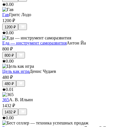
0.0
0
Гав
Гритс Лодо
1200
₽
1200
₽
0.0
0
Еда — инструмент саморазвития
Антон Йа
800
₽
800
₽
0.0
0
Цель как игра
Денис Чудаев
480
₽
480
₽
0.0
1
365
А. В. Ильин
1432
₽
1432
₽
0.0
0