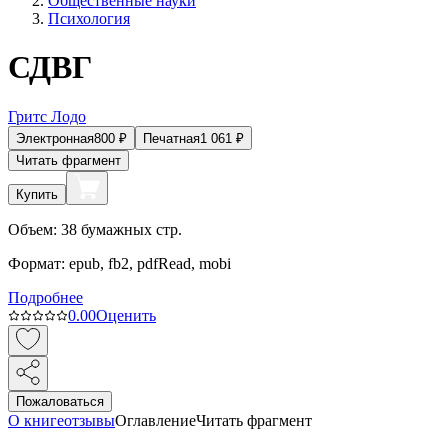
Общественные науки
Психология
СДВГ
Гритс Лодо
Электронная
800
₽
Печатная
1 061
₽
Читать фрагмент
Купить
Объем:
38
бумажных стр.
Формат:
epub, fb2, pdfRead, mobi
Подробнее
0.0
0
Оценить
Пожаловаться
О книге
отзывы
Оглавление
Читать фрагмент