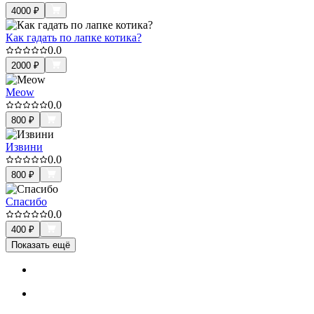
4000
₽
Как гадать по лапке котика?
0.0
2000
₽
Meow
0.0
800
₽
Извини
0.0
800
₽
Спасибо
0.0
400
₽
Показать ещё