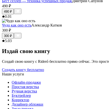
Бест селлер — техника успешных продаж
Дмитрий Сапунов
490
₽
490
₽
0.0
1
Чудо как оно есть
Александр Катков
300
₽
300
₽
5.0
3
Издай свою книгу
Создай свою книгу с Rideró бесплатно прямо сейчас. Это просто,
Создать книгу бесплатно
Наши услуги
Офлайн-продажи
Простая верстка
Ручная верстка
Буктрейлер
Корректор
Дизайнер обложки
Заказ тиража