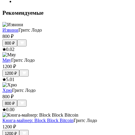
Рекомендуемые
Извини
Гритс Лодо
800
₽
800
₽
0.0
2
Мяу
Гритс Лодо
1200
₽
1200
₽
5.0
1
Хрю
Гритс Лодо
800
₽
800
₽
0.0
0
Книга-майнер: Block Block Bitcoin
Гритс Лодо
1200
₽
1200
₽