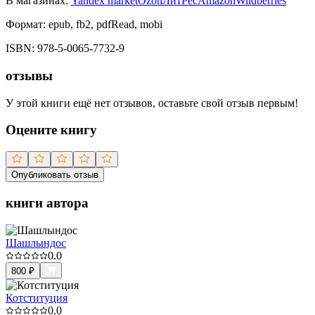
В магазинах:
Yandex market
Ozon
ЛитРес
Amazon
Wildberries
Формат:
epub, fb2, pdfRead, mobi
ISBN:
978-5-0065-7732-9
отзывы
У этой книги ещё нет отзывов, оставьте свой отзыв первым!
Оцените книгу
Опубликовать отзыв
книги автора
Шашлындос
0.0
800
₽
Котституция
0.0