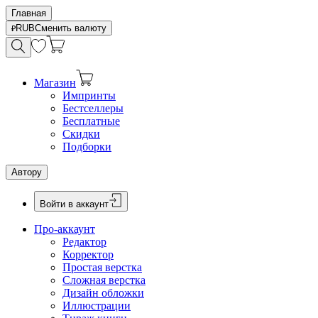
Главная
RUB
Сменить валюту
Магазин
Импринты
Бестселлеры
Бесплатные
Скидки
Подборки
Автору
Войти в аккаунт
Про-аккаунт
Редактор
Корректор
Простая верстка
Сложная верстка
Дизайн обложки
Иллюстрации