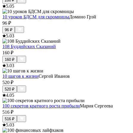
200
₽
5.0
5
10 уроков БДСМ для скромницы
Домино Грэй
96
₽
96
₽
5.0
3
108 Буддийских Сказаний
160
₽
160
₽
3.0
3
10 шагов к жизни
Сергей Иванов
520
₽
520
₽
4.0
5
100 секретов кратного роста прибыли
Мария Сергеева
516
₽
516
₽
5.0
3