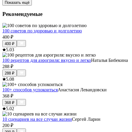
Показать ещё
Рекомендуемые
100 советов по здоровью и долголетию
400
₽
400
₽
5.0
3
100 рецептов для аэрогриля: вкусно и легко
Наталья Бибекина
288
₽
288
₽
5.0
8
100+ способов успокоиться
Анастасия Левандовски
368
₽
368
₽
5.0
2
10 сценариев на все случаи жизни
Сергей Ларин
200
₽