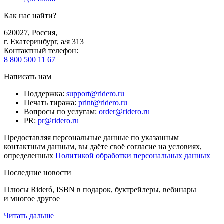
Как нас найти?
620027
,
Россия
,
г. Екатеринбург, а/я 313
Контактный телефон
:
8 800 500 11 67
Написать нам
Поддержка
:
support@ridero.ru
Печать тиража
:
print@ridero.ru
Вопросы по услугам
:
order@ridero.ru
PR
:
pr@ridero.ru
Предоставляя персональные данные по указанным
контактным данным, вы даёте своё согласие на условиях,
определенных
Политикой обработки персональных данных
Последние новости
Плюсы Rideró, ISBN в подарок, буктрейлеры, вебинары
и многое другое
Читать дальше