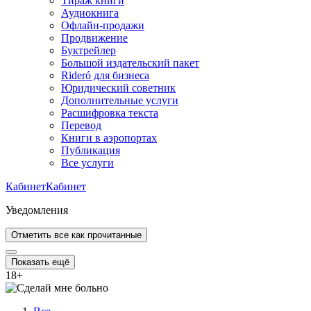
Тираж книги
Аудиокнига
Офлайн-продажи
Продвижение
Буктрейлер
Большой издательский пакет
Rideró для бизнеса
Юридический советник
Дополнительные услуги
Расшифровка текста
Перевод
Книги в аэропортах
Публикация
Все услуги
Кабинет
Кабинет
Уведомления
Отметить все как прочитанные
Показать ещё
18
+