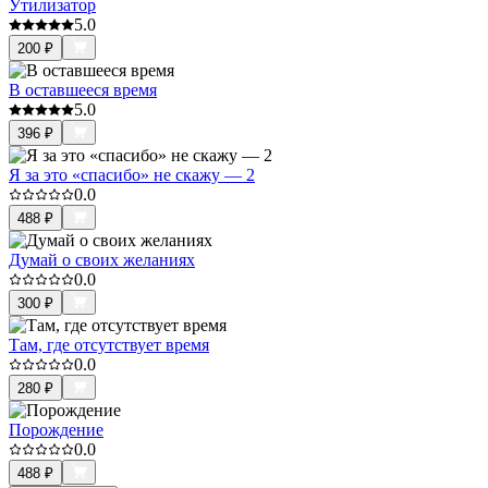
Утилизатор
5.0
200
₽
В оставшееся время
5.0
396
₽
Я за это «спасибо» не скажу — 2
0.0
488
₽
Думай о своих желаниях
0.0
300
₽
Там, где отсутствует время
0.0
280
₽
Порождение
0.0
488
₽