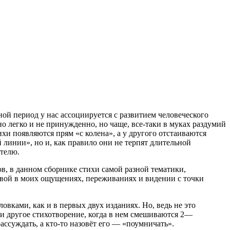
ой период у нас ассоциируется с развитием человеческого
но легко и не принужденно, но чаще, все-таки в муках раздумий
хи появляются прям «с колена», а у другого отстаиваются
линии», но и, как правило они не терпят длительной
ателю.
в, в данном сборнике стихи самой разной тематики,
овой в моих ощущениях, переживаниях и видении с точки
ловками, как и в первых двух изданиях. Но, ведь не это
или другое стихотворение, когда в нем смешиваются 2—
ассуждать, а кто-то назовёт его — «поумничать».