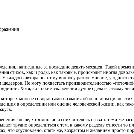
ображения
дения, написанные за последние девять месяцев. Такой временн
ния стихов, как и роды, как таковые, происходит иногда доволь
У каждого автора по этому вопросу разное мнение, у одного сти
 шедевров. Не могу похвастать производительностью «поточной 
ондиции. Хотя, вот такие заключения лучше сделать самому чит
 которых многое говорят сами названия об основном цикле стихо
нденция в определении или оценке человеческой жизни, как так
ожусь.
енения клеше, хотя многие из них хотелось назвать теми же заго
бывает трудно определиться с тем, к какому разделу отнести то 
х, что обусловлено, опять же, возрастом и желанием просто пор