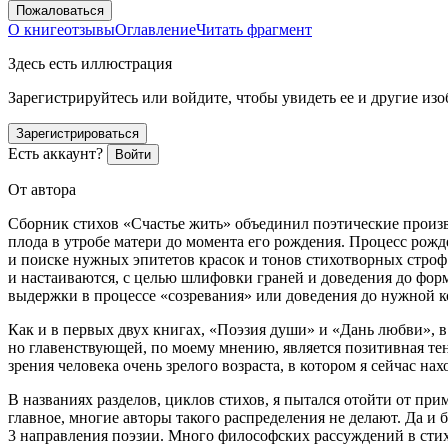
Пожаловаться
О книге
отзывы
Оглавление
Читать фрагмент
Здесь есть иллюстрация
Зарегистрируйтесь или войдите, чтобы увидеть ее и другие из
Зарегистрироваться
Есть аккаунт?
Войти
От автора
Сборник стихов «Счастье жить» объединил поэтические произве
плода в утробе матери до момента его рождения. Процесс рожде
и поиске нужных эпитетов красок и тонов стихотворных строф. 
и настаиваются, с целью шлифовки граней и доведения до форм
выдержки в процессе «созревания» или доведения до нужной к
Как и в первых двух книгах, «Поэзия души» и «Дань любви», в
но главенствующей, по моему мнению, является позитивная те
зрения человека очень зрелого возраста, в котором я сейчас нах
В названиях разделов, циклов стихов, я пытался отойти от прим
главное, многие авторы такого распределения не делают. Да и 
3 направления поэзии. Много философских рассуждений в стиха