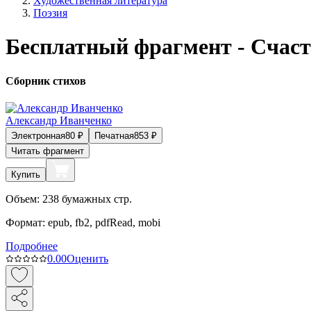
Художественная литература
Поэзия
Бесплатный фрагмент - Счаст
Сборник стихов
Александр Иванченко
Электронная
80
₽
Печатная
853
₽
Читать фрагмент
Купить
Объем:
238
бумажных стр.
Формат:
epub, fb2, pdfRead, mobi
Подробнее
0.0
0
Оценить