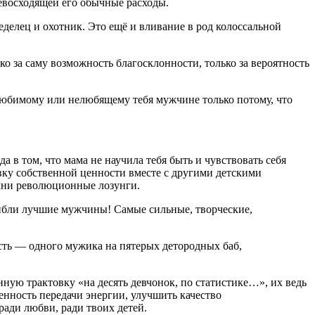
евосходящей его обычные расходы.
еделец и охотник. Это ещё и вливание в род колоссальной
о за саму возможность благосклонности, только за вероятность
елюбимому или нелюбящему тебя мужчине только потому, что
 в том, что мама не научила тебя быть и чувствовать себя
ививку собственной ценности вместе с другими детскими
омни революционные лозунги.
гибли лучшие мужчины! Самые сильные, творческие,
сть — одного мужика на пятерых детородных баб,
ную трактовку «на десять девчонок, по статистике…», их ведь
ценность передачи энергии, улучшить качество
ади любви, ради твоих детей.