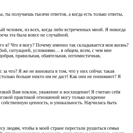
, ты получаешь тысячи ответов, а когда есть только ответы,
человек, из всех, когда либо встреченных мной. Я никогда
реча эта была вовсе не случайной.
его я? Что я могу? Почему именно так складывается моя жизнь?
обой, ситуацией, условиями… в общем, всем, с чем мне
добрая, правильная, обаятельная, оптимистичная,
за что? Я же не виновата в том, что у них сейчас такая
столько больше никто им не даст! Как они не понимают? Я
низкий Вам поклон, уважение и восхищение! Я считаю себя
нговой практикой отношений могу только искренне
 собственную ценность, и уникальность. Научилась быть
есу людям, чтобы в моей стране перестали рушиться семьи