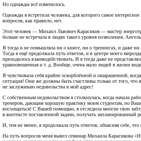
Но однажды всё изменилось.
Однажды я встретила человека, для которого самое интересное в
вопросов, как правило, нет.
Этот человек ― Михаил Львович Карасиков ― мастер энерготра
больше не встречала в людях такого уровня позволения. Ангельс
Я тогда и не помышляла ни о книге, ни о тренингах, и даже ни
Тогда я ещё продолжала путь ответов, и в центре моего мирозд
приходилось взаимодействовать. И я тогда даже не представлял
уравновешенная и т. д. Вообще, очень мало людей в жизни вид
Я чувствовала себя крайне оскорблённой и ошарашенной, когда 
ситуация! Они же должны быть счастливы только от того, что 
не заслуживаю недовольства в мой адрес!
С собственным недовольством я столкнулась, когда начала раб
тренером, дающим хорошую практику моим студентам, но Ваше
восхищаться! С Вашей помощью, я отследила многие свои забл
в контексте поставленной задачи, получать запланированный рез
И, тем не менее, я продолжала путь ответов, объясняя себе, ч
На путь вопросов меня вывел семинар Михаила Карасикова «Нир