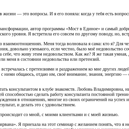
 жизни ― это вопросы. И я его поняла: когда у тебя есть вопросы
нсформации, автор программы «Мост в Единое» и самый добрый 
кого уровня. Я встретила его совсем по другому поводу, но, вст
 о взаимоотношениях. Меня тогда волновала я сама: кто я? Для ч
ания, довольно узенького, если честно, было моё недовольство с
а себе, что живу этим недовольством. Как же? Я же такая умная, 
ели меня в состоянии недовольства или претензий.
встречалась с претензиями и раздражением ко мне других людей: 
я с ними общаюсь, отдаю им, своё внимание, знания, энергию — 
отать консультантом в клубе знакомств. Любовь Владимировна, 
й способностью сделать работу консультанта постоянной трени
уждения в отношениях, многие из своих ограничений на успех и
ультат, и делать это с удовольствием.
то происходит со мной, с моими клиентками и с моей жизнью.
вана». Я приехала на этот семинар с желанием понять, что я н