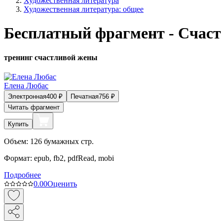
Художественная литература
Художественная литература: общее
Бесплатный фрагмент - Счас
тренинг счастливой жены
Елена Любас
Электронная
400
₽
Печатная
756
₽
Читать фрагмент
Купить
Объем:
126
бумажных стр.
Формат:
epub, fb2, pdfRead, mobi
Подробнее
0.0
0
Оценить