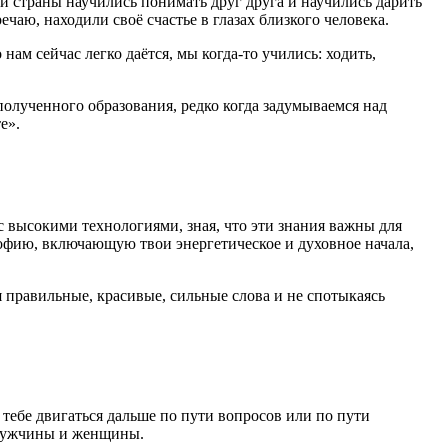
й страны научились понимать друг друга и научились дарить
чаю, находили своё счастье в глазах близкого человека.
о нам сейчас легко даётся, мы когда-то учились: ходить,
 полученного образования, редко когда задумываемся над
е».
с высокими технологиями, зная, что эти знания важны для
офию, включающую твои энергетическое и духовное начала,
я правильные, красивые, сильные слова и не спотыкаясь
т тебе двигаться дальше по пути вопросов или по пути
 мужчины и женщины.