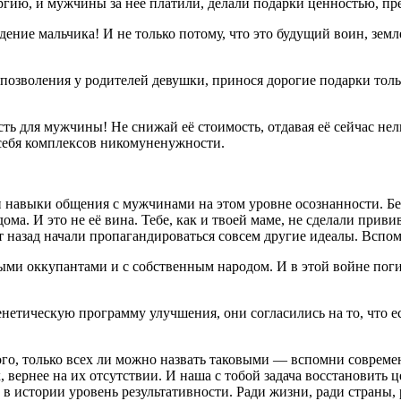
гию, и мужчины за неё платили, делали подарки ценностью, пр
ение мальчика! И не только потому, что это будущий воин, земл
озволения у родителей девушки, принося дорогие подарки тольк
сть для мужчины! Не снижай её стоимость, отдавая её сейчас н
а себя комплексов никомуненужности.
 навыки общения с мужчинами на этом уровне осознанности. Беда
з дома. И это не её вина. Тебе, как и твоей маме, не сделали пр
ет назад начали пропагандироваться совсем другие идеалы. Всп
мными оккупантами и с собственным народом. И в этой войне по
нетическую программу улучшения, они согласились на то, что е
го, только всех ли можно назвать таковыми — вспомни современ
 вернее на их отсутствии. И наша с тобой задача восстановить 
истории уровень результативности. Ради жизни, ради страны, р