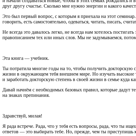
и начали создаваться новые, чтобы в этих семьях рождались 
друг другу счастье. Сколько мне нужно энергии и какого качес
Это был первый вопрос, с которым я приехала на этот семинар. 
говорить, есть самостоятельно, одеваться, читать, писать, счит
Не всегда это давалось легко, не всегда нам
хотелось
постигать 
правописанием тех или иных слов. Мы не задумываемся, потому
Эта книга ― учебник.
Ты потратила многие годы на то, чтобы получить докторскую с
жизни в окружающем тебя внешнем мире. Но изучать высокие 
и заработать докторскую степень в своей жизни в семье куда к
Давай начнём с необходимых базовых правил, которые дадут те
на знаках препинания.
Здравствуй, милая!
Я рада встрече. Рада, что у тебя есть вопросы, рада, что ты и
ответов — это выбирать тебе. Но, прежде, чем ты приступиш