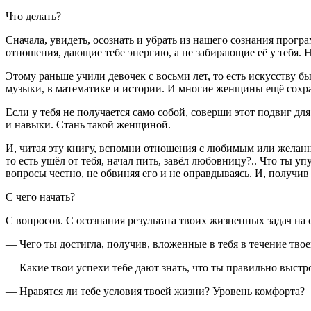
Что делать?
Сначала, увидеть, осознать и убрать из нашего сознания прог
отношения, дающие тебе энергию, а не забирающие её у тебя. Н
Этому раньше учили девочек с восьми лет, то есть искусству 
музыки, в математике и истории. И многие женщины ещё сохрани
Если у тебя не получается само собой, соверши этот подвиг д
и навыки. Стань такой женщиной.
И, читая эту книгу, вспомни отношения с любимым или желанн
то есть ушёл от тебя, начал пить, завёл любовницу?.. Что ты у
вопросы честно, не обвиняя его и не оправдываясь. И, получив 
С чего начать?
С вопросов. С осознания результата твоих жизненных задач на
— Чего ты достигла, получив, вложенные в тебя в течение тво
— Какие твои успехи тебе дают знать, что ты правильно выст
— Нравятся ли тебе условия твоей жизни? Уровень комфорта?