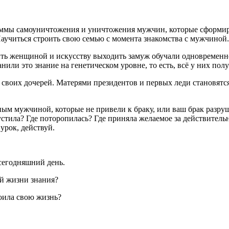
раммы самоуничтожения и уничтожения мужчин, которые сформиро
аучиться строить свою семью с момента знакомства с мужчиной. 
быть женщиной и искусству выходить замуж обучали одновременн
ли это знание на генетическом уровне, то есть, всё у них полу
ля своих дочерей. Матерями президентов и первых леди становя
ым мужчиной, которые не привели к браку, или ваш брак разруши
пустила? Где поторопилась? Где приняла желаемое за действитель
урок, действуй.
 сегодняшний день.
ей жизни знания?
роила свою жизнь?