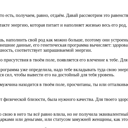
то есть, получаем,
равно
, отдаём. Давай рассмотрим это равенств
такте энергию, которая питает и наполняет жизнью
весь
его род,
ешь, наполнить свой род как можно больше, поэтому они устрое
 внешние данные, его генетическая программа вычисляет: здоров
шность, соответствует запрашиваемой энергии.
о присутствия в твоём поле, появляется его влечение к тебе. Для
программа уже определила, надо тебе вкладывать туда свою энер
ся сил, чтобы вывести его на достойный для тебя уровень.
 мужчина находится в твоём поле, просчитаны, ты или отталкив
 физической близости, была нужного качества. Для твоего здоро
 свою в него ты всё равно влила, но не получила эквивалентный
дарками или деньгами, или статусом замужней женщины, как это 