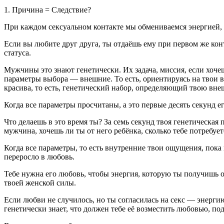
1. Причина = Следствие?
При каждом сексуальном контакте мы обмениваемся энергией, 
Если вы любите друг друга, ты отдаёшь ему при первом же кон
статуса.
Мужчины это знают генетически. Их задача, миссия, если хоч
параметры выбора — внешние
. То есть, ориентируясь на твои
красива, то есть, генетический набор, определяющий твою вне
Когда все параметры просчитаны, а это первые
десять
секунд ег
Что делаешь в это время ты? За
семь
секунд твоя генетическая 
мужчина, хочешь ли ты от него ребёнка, сколько тебе потребует
Когда все параметры, то есть
внутренние твои ощущения
, пока
переросло в любовь.
Тебе нужна его любовь, чтобы энергия, которую ты получишь от
твоей женской силы.
Если любви не случилось, но ты согласилась на секс — энергию
генетически знает, что должен тебе её возместить любовью, по