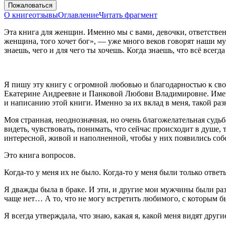
Пожаловаться
О книге
отзывы
Оглавление
Читать фрагмент
Эта книга для женщин. Именно мы с вами, девочки, ответстве
женщина, того хочет бог», — уже много веков говорят наши муж
знаешь, чего и для чего ты хочешь. Когда знаешь, что всё всегда
Я пишу эту книгу с огромной любовью и благодарностью к св
Екатерине Андреевне и Панковой Любови Владимировне. Именно
и написанию этой книги. Именно за их вклад в меня, такой раз
Моя странная, неоднозначная, но очень благожелательная судь
видеть, чувствовать, понимать, что сейчас происходит в душе, 
интересной, живой и наполненной, чтобы у них появились собс
Это книга вопросов.
Когда-то у меня их не было. Когда-то у меня были только ответ
Я дважды была в браке. И эти, и другие мои мужчины были ра
чаще нет… А то, что не могу встретить любимого, с которым бы
Я всегда утверждала, что знаю, какая я, какой меня видят другие