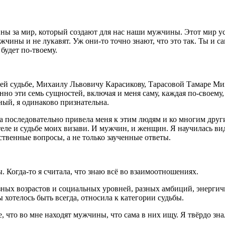
нны за мир, который создают для нас наши мужчины. Этот мир 
чины и не лукавят. Уж они-то точно знают, что это так. Ты и са
 будет по-твоему.
оей судьбе, Михаилу Львовичу Карасикову, Тарасовой Тамаре М
 эти семь сущностей, включая и меня саму, каждая по-своему,
ный, я одинаково признательна.
ба последовательно привела меня к этим людям и ко многим друг
теле и судьбе моих визави. И мужчин, и женщин. Я научилась вид
твенные вопросы, а не только заученные ответы.
ы. Когда-то я считала, что знаю всё во взаимоотношениях.
зных возрастов и социальных уровней, разных амбиций, энергич
 хотелось быть всегда, относила к категории судьбы.
, что во мне находят мужчины, что сама в них ищу. Я твёрдо знала,