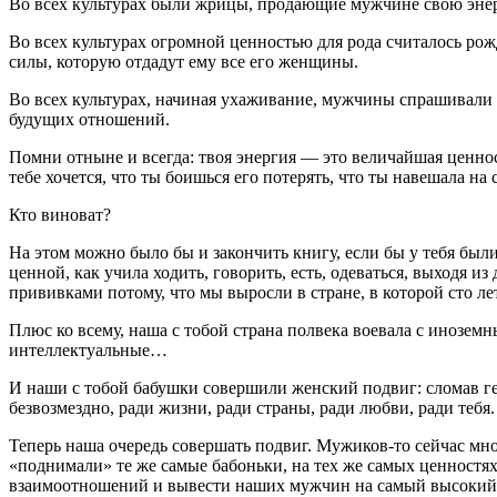
Во всех культурах были жрицы, продающие мужчине свою энер
Во всех культурах огромной ценностью для рода считалось рожд
силы, которую отдадут ему все его женщины.
Во всех культурах, начиная ухаживание, мужчины спрашивали п
будущих отношений.
Помни отныне и всегда: твоя энергия — это величайшая ценно
тебе
хочется
, что ты боишься его потерять, что ты навешала н
Кто виноват?
На этом можно было бы и закончить книгу, если бы у тебя были
ценной, как учила ходить, говорить, есть, одеваться, выходя и
прививками потому, что мы выросли в стране, в которой сто л
Плюс ко всему, наша с тобой страна полвека воевала с инозе
интеллектуальные…
И наши с тобой бабушки совершили женский подвиг: сломав ге
безвозмездно, ради жизни, ради страны, ради любви, ради тебя.
Теперь наша очередь совершать подвиг. Мужиков-то сейчас мно
«поднимали» те же самые бабоньки, на тех же самых ценностях,
взаимоотношений и вывести наших мужчин на самый высокий в 