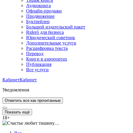
Тираж книги
Аудиокнига
Офлайн-продажи
Продвижение
Буктрейлер
Большой издательский пакет
Rideró для бизнеса
Юридический советник
Дополнительные услуги
Расшифровка текста
Перевод
Книги в аэропортах
Публикация
Все услуги
Кабинет
Кабинет
Уведомления
Отметить все как прочитанные
Показать ещё
18
+