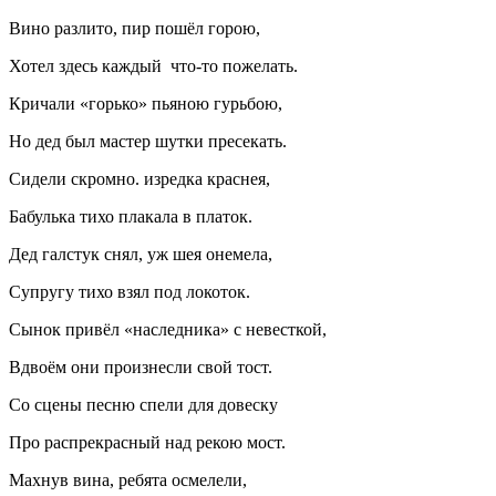
Вино разлито, пир пошёл горою,
Хотел здесь каждый что-то пожелать.
Кричали «горько» пьяною гурьбою,
Но дед был мастер шутки пресекать.
Сидели скромно. изредка краснея,
Бабулька тихо плакала в платок.
Дед галстук снял, уж шея онемела,
Супругу тихо взял под локоток.
Сынок привёл «наследника» с невесткой,
Вдвоём они произнесли свой тост.
Со сцены песню спели для довеску
Про распрекрасный над рекою мост.
Махнув вина, ребята осмелели,