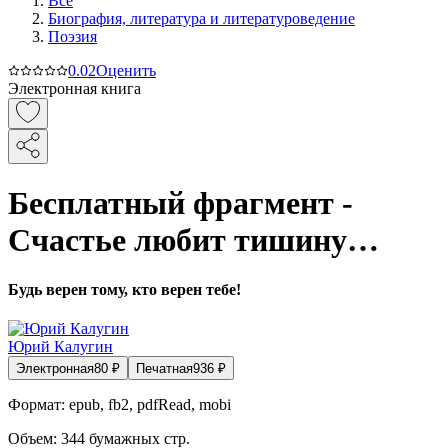
Все
Биография, литература и литературоведение
Поэзия
0.0
2
Оценить
Электронная книга
Бесплатный фрагмент -
Счастье любит тишину…
Будь верен тому, кто верен тебе!
Юрий Калугин
Электронная
80
₽
Печатная
936
₽
Формат:
epub, fb2, pdfRead, mobi
Объем:
344
бумажных стр.