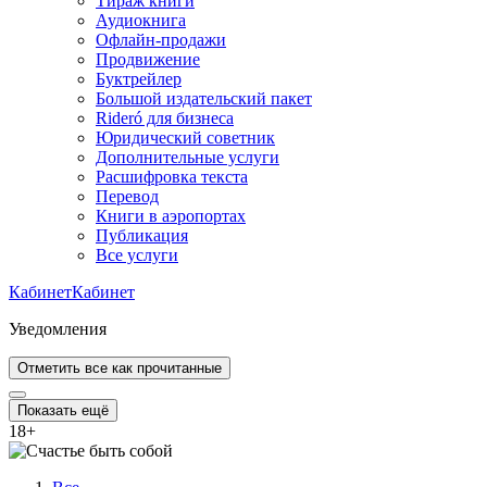
Тираж книги
Аудиокнига
Офлайн-продажи
Продвижение
Буктрейлер
Большой издательский пакет
Rideró для бизнеса
Юридический советник
Дополнительные услуги
Расшифровка текста
Перевод
Книги в аэропортах
Публикация
Все услуги
Кабинет
Кабинет
Уведомления
Отметить все как прочитанные
Показать ещё
18
+