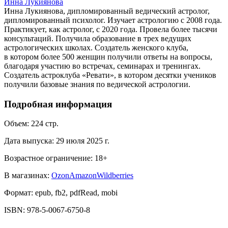
Инна Лукиянова
Инна Лукиянова, дипломированный ведический астролог,
дипломированный психолог. Изучает астрологию с 2008 года.
Практикует, как астролог, с 2020 года. Провела более тысячи
консультаций. Получила образование в трех ведущих
астрологических школах. Создатель женского клуба,
в котором более 500 женщин получили ответы на вопросы,
благодаря участию во встречах, семинарах и тренингах.
Создатель астроклуба «Ревати», в котором десятки учеников
получили базовые знания по ведической астрологии.
Подробная информация
Объем:
224
стр.
Дата выпуска:
29 июля 2025 г.
Возрастное ограничение:
18
+
В магазинах:
Ozon
Amazon
Wildberries
Формат:
epub, fb2, pdfRead, mobi
ISBN:
978-5-0067-6750-8