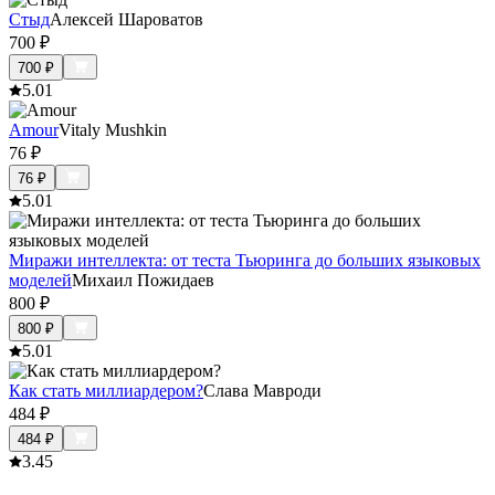
Стыд
Алексей Шароватов
700
₽
700
₽
5.0
1
Amour
Vitaly Mushkin
76
₽
76
₽
5.0
1
Миражи интеллекта: от теста Тьюринга до больших языковых
моделей
Михаил Пожидаев
800
₽
800
₽
5.0
1
Как стать миллиардером?
Слава Мавроди
484
₽
484
₽
3.4
5