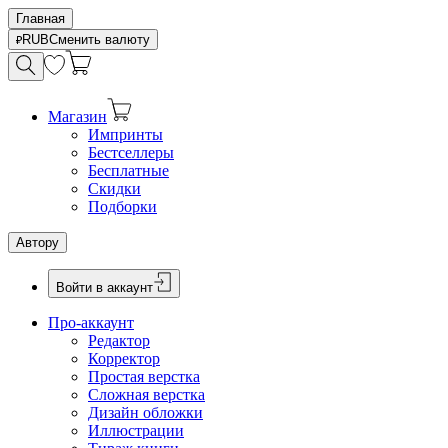
Главная
RUB
Сменить валюту
Магазин
Импринты
Бестселлеры
Бесплатные
Скидки
Подборки
Автору
Войти в аккаунт
Про-аккаунт
Редактор
Корректор
Простая верстка
Сложная верстка
Дизайн обложки
Иллюстрации