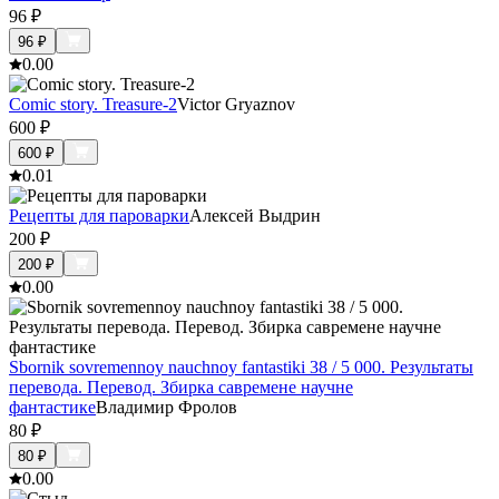
96
₽
96
₽
0.0
0
Сomic story. Treasure-2
Victor Gryaznov
600
₽
600
₽
0.0
1
Рецепты для пароварки
Алексей Выдрин
200
₽
200
₽
0.0
0
Sbornik sovremennoy nauchnoy fantastiki 38 / 5 000. Результаты
перевода. Перевод. Збирка савремене научне
фантастике
Владимир Фролов
80
₽
80
₽
0.0
0