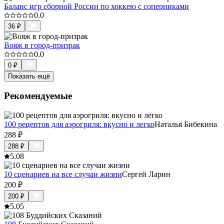
Баланс игр сборной России по хоккею с соперниками
0.0
36
₽
Вояж в город-призрак
0.0
0
₽
Показать ещё
Рекомендуемые
100 рецептов для аэрогриля: вкусно и легко
Наталья Бибекина
288
₽
288
₽
5.0
8
10 сценариев на все случаи жизни
Сергей Ларин
200
₽
200
₽
5.0
5