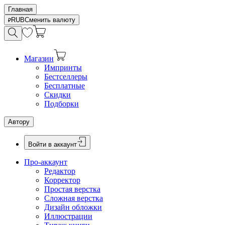
Главная
RUB
Сменить валюту
Магазин
Импринты
Бестселлеры
Бесплатные
Скидки
Подборки
Автору
Войти в аккаунт
Про-аккаунт
Редактор
Корректор
Простая верстка
Сложная верстка
Дизайн обложки
Иллюстрации