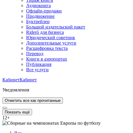
Тираж книги
Аудиокнига
Офлайн-продажи
Продвижение
Буктрейлер
Большой издательский пакет
Rideró для бизнеса
Юридический советник
Дополнительные услуги
Расшифровка текста
Перевод
Книги в аэропортах
Публикация
Все услуги
Кабинет
Кабинет
Уведомления
Отметить все как прочитанные
Показать ещё
12
+