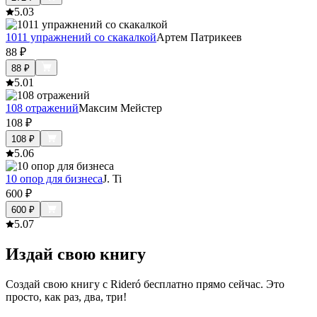
5.0
3
1011 упражнений со скакалкой
Артем Патрикеев
88
₽
88
₽
5.0
1
108 отражений
Максим Мейстер
108
₽
108
₽
5.0
6
10 опор для бизнеса
J. Ti
600
₽
600
₽
5.0
7
Издай свою книгу
Создай свою книгу с Rideró бесплатно прямо сейчас. Это
просто, как раз, два, три!