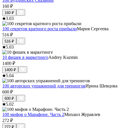
108 Буддийских Сказаний
160
₽
160
₽
3.0
3
100 секретов кратного роста прибыли
Мария Сергеева
516
₽
516
₽
5.0
3
10 фишек в маркетинге
Andrey Kuzmin
1400
₽
1400
₽
5.0
4
100 авторских упражнений для тренингов
Ирина Шевцова
600
₽
600
₽
5.0
2
100 мифов о Марафоне. Часть 2
Михаил Журавлев
272
₽
272
₽