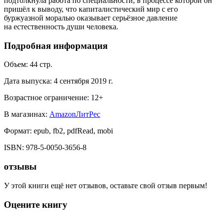
подтолкнула работа по специальности, в процессе которой он
пришёл к выводу, что капиталистический мир с его
буржуазной моралью оказывает серьёзное давление
на естественность души человека.
Подробная информация
Объем:
44
стр.
Дата выпуска:
4 сентября 2019 г.
Возрастное ограничение:
12
+
В магазинах:
Amazon
ЛитРес
Формат:
epub, fb2, pdfRead, mobi
ISBN:
978-5-0050-3656-8
отзывы
У этой книги ещё нет отзывов, оставьте свой отзыв первым!
Оцените книгу