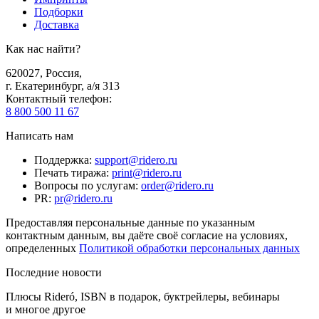
Подборки
Доставка
Как нас найти?
620027
,
Россия
,
г. Екатеринбург, а/я 313
Контактный телефон
:
8 800 500 11 67
Написать нам
Поддержка
:
support@ridero.ru
Печать тиража
:
print@ridero.ru
Вопросы по услугам
:
order@ridero.ru
PR
:
pr@ridero.ru
Предоставляя персональные данные по указанным
контактным данным, вы даёте своё согласие на условиях,
определенных
Политикой обработки персональных данных
Последние новости
Плюсы Rideró, ISBN в подарок, буктрейлеры, вебинары
и многое другое