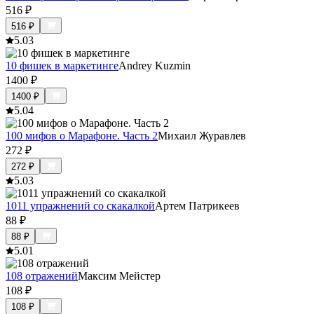
516
₽
516
₽
5.0
3
10 фишек в маркетинге
Andrey Kuzmin
1400
₽
1400
₽
5.0
4
100 мифов о Марафоне. Часть 2
Михаил Журавлев
272
₽
272
₽
5.0
3
1011 упражнений со скакалкой
Артем Патрикеев
88
₽
88
₽
5.0
1
108 отражений
Максим Мейстер
108
₽
108
₽