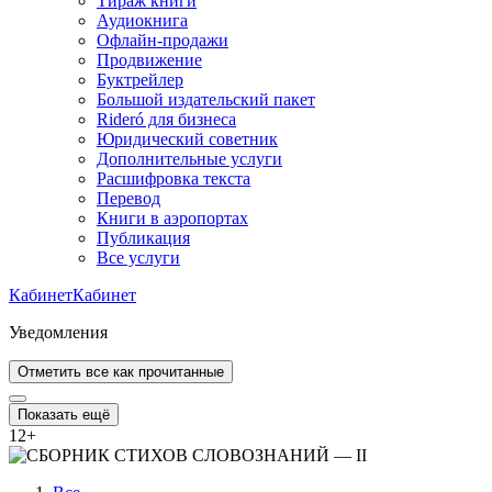
Тираж книги
Аудиокнига
Офлайн-продажи
Продвижение
Буктрейлер
Большой издательский пакет
Rideró для бизнеса
Юридический советник
Дополнительные услуги
Расшифровка текста
Перевод
Книги в аэропортах
Публикация
Все услуги
Кабинет
Кабинет
Уведомления
Отметить все как прочитанные
Показать ещё
12
+