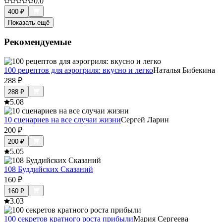
0.0
400
₽
Показать ещё
Рекомендуемые
100 рецептов для аэрогриля: вкусно и легко
Наталья Бибекина
288
₽
288
₽
5.0
8
10 сценариев на все случаи жизни
Сергей Ларин
200
₽
200
₽
5.0
5
108 Буддийских Сказаний
160
₽
160
₽
3.0
3
100 секретов кратного роста прибыли
Мария Сергеева