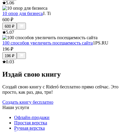
5.0
6
10 опор для бизнеса
J. Ti
600
₽
600
₽
5.0
7
100 способов увеличить посещаемость сайта
1PS.RU
196
₽
196
₽
0.0
3
Издай свою книгу
Создай свою книгу с Rideró бесплатно прямо сейчас. Это
просто, как раз, два, три!
Создать книгу бесплатно
Наши услуги
Офлайн-продажи
Простая верстка
Ручная верстка