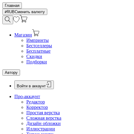
Главная
RUB
Сменить валюту
Магазин
Импринты
Бестселлеры
Бесплатные
Скидки
Подборки
Автору
Войти в аккаунт
Про-аккаунт
Редактор
Корректор
Простая верстка
Сложная верстка
Дизайн обложки
Иллюстрации