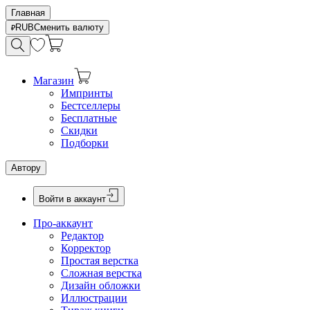
Главная
RUB
Сменить валюту
Магазин
Импринты
Бестселлеры
Бесплатные
Скидки
Подборки
Автору
Войти в аккаунт
Про-аккаунт
Редактор
Корректор
Простая верстка
Сложная верстка
Дизайн обложки
Иллюстрации