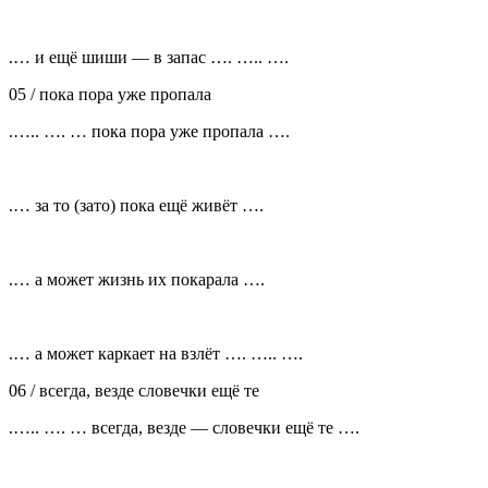
.… и ещё шиши — в запас …. ….. ….
05 /
пока пора уже пропала
.….. …. … пока пора уже пропала ….
.… за то (зато) пока ещё живёт ….
.… а может жизнь их покарала ….
.… а может каркает на взлёт …. ….. ….
06 / всегда, везде словечки ещё те
.….. …. … всегда, везде — словечки ещё те ….