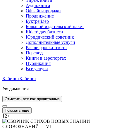
Тираж книги
Аудиокнига
Офлайн-продажи
Продвижение
Буктрейлер
Большой издательский пакет
Rideró для бизнеса
Юридический советник
Дополнительные услуги
Расшифровка текста
Перевод
Книги в аэропортах
Публикация
Все услуги
Кабинет
Кабинет
Уведомления
Отметить все как прочитанные
Показать ещё
12
+