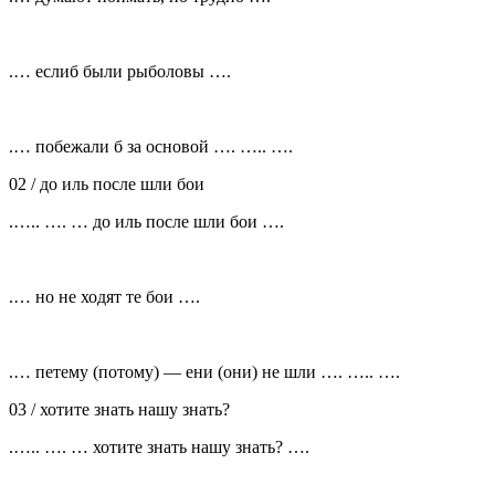
.… еслиб были рыболовы ….
.… побежали б за основой …. ….. ….
02 /
до иль после шли бои
.….. …. … до иль после шли бои ….
.… но не ходят те бои ….
.… петему (потому) — ени (они) не шли …. ….. ….
03 /
хотите знать нашу знать?
.….. …. … хотите знать нашу знать? ….