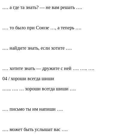
.… а где та знать? — не вам решать ….
.… то было при Союзе …, а теперь ….
.… найдите знать, если хотите ….
.… хотите знать — дружите с ней …. ….. ….
04 /
хороши всегда шиши
.….. …. … хороши всегда шиши ….
.… письмо ты им напиши ….
.… может быть услышат вас ….