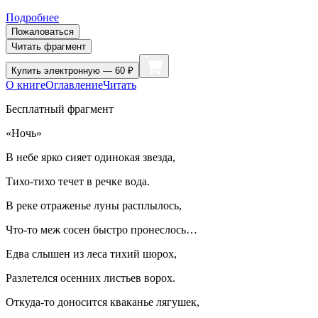
Подробнее
Пожаловаться
Читать фрагмент
Купить
электронную — 60 ₽
О книге
Оглавление
Читать
Бесплатный фрагмент
«Ночь»
В небе ярко сияет одинокая звезда,
Тихо-тихо течет в речке вода.
В реке отраженье луны расплылось,
Что-то меж сосен быстро пронеслось…
Едва слышен из леса тихий шорох,
Разлетелся осенних листьев ворох.
Откуда-то доносится кваканье лягушек,