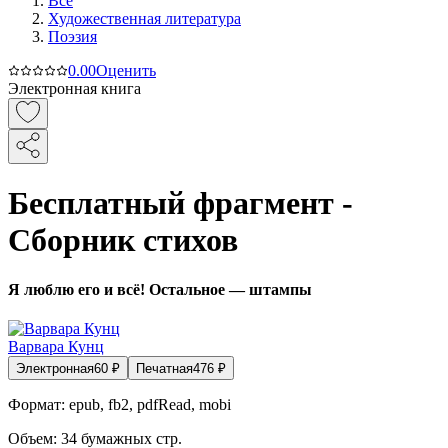
Все
Художественная литература
Поэзия
0.0
0
Оценить
Электронная книга
Бесплатный фрагмент -
Сборник стихов
Я люблю его и всё! Остальное — штампы
Варвара Кунц
Электронная
60
₽
Печатная
476
₽
Формат:
epub, fb2, pdfRead, mobi
Объем:
34
бумажных стр.