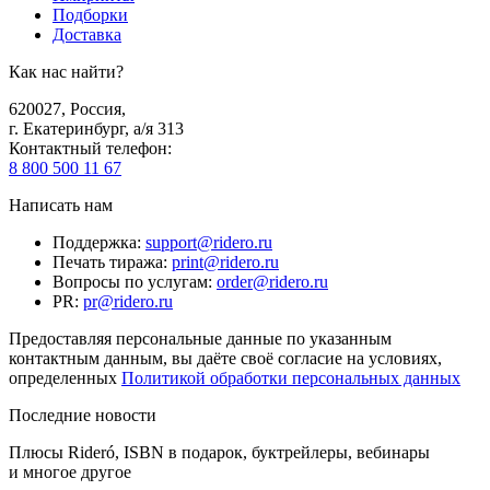
Подборки
Доставка
Как нас найти?
620027
,
Россия
,
г. Екатеринбург, а/я 313
Контактный телефон
:
8 800 500 11 67
Написать нам
Поддержка
:
support@ridero.ru
Печать тиража
:
print@ridero.ru
Вопросы по услугам
:
order@ridero.ru
PR
:
pr@ridero.ru
Предоставляя персональные данные по указанным
контактным данным, вы даёте своё согласие на условиях,
определенных
Политикой обработки персональных данных
Последние новости
Плюсы Rideró, ISBN в подарок, буктрейлеры, вебинары
и многое другое