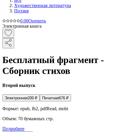
Все
Художественная литература
Поэзия
0.0
0
Оценить
Электронная книга
Бесплатный фрагмент -
Сборник стихов
Второй выпуск
Электронная
200
₽
Печатная
676
₽
Формат:
epub, fb2, pdfRead, mobi
Объем:
70
бумажных стр.
Подробнее