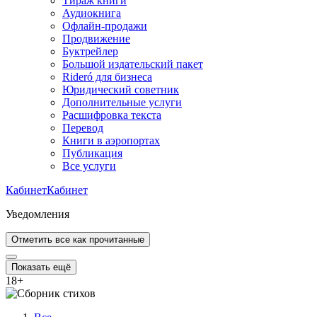
Тираж книги
Аудиокнига
Офлайн-продажи
Продвижение
Буктрейлер
Большой издательский пакет
Rideró для бизнеса
Юридический советник
Дополнительные услуги
Расшифровка текста
Перевод
Книги в аэропортах
Публикация
Все услуги
Кабинет
Кабинет
Уведомления
Отметить все как прочитанные
Показать ещё
18
+