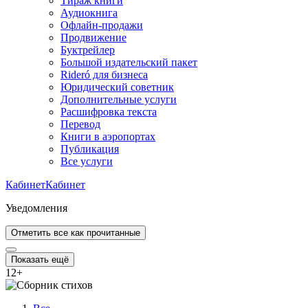
Тираж книги
Аудиокнига
Офлайн-продажи
Продвижение
Буктрейлер
Большой издательский пакет
Rideró для бизнеса
Юридический советник
Дополнительные услуги
Расшифровка текста
Перевод
Книги в аэропортах
Публикация
Все услуги
Кабинет
Кабинет
Уведомления
Отметить все как прочитанные
Показать ещё
12
+