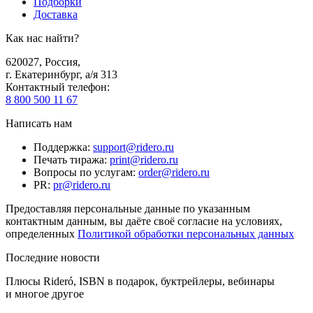
Подборки
Доставка
Как нас найти?
620027
,
Россия
,
г. Екатеринбург, а/я 313
Контактный телефон
:
8 800 500 11 67
Написать нам
Поддержка
:
support@ridero.ru
Печать тиража
:
print@ridero.ru
Вопросы по услугам
:
order@ridero.ru
PR
:
pr@ridero.ru
Предоставляя персональные данные по указанным
контактным данным, вы даёте своё согласие на условиях,
определенных
Политикой обработки персональных данных
Последние новости
Плюсы Rideró, ISBN в подарок, буктрейлеры, вебинары
и многое другое