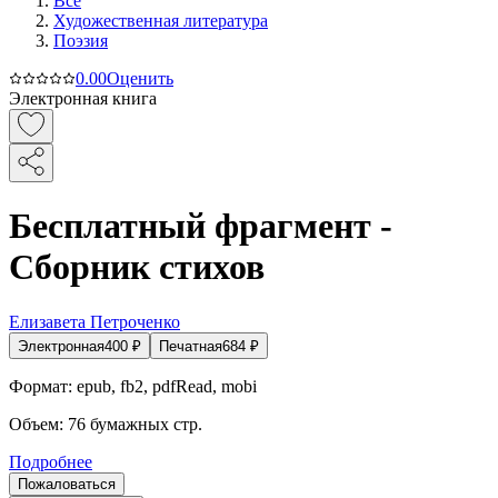
Все
Художественная литература
Поэзия
0.0
0
Оценить
Электронная книга
Бесплатный фрагмент -
Сборник стихов
Елизавета Петроченко
Электронная
400
₽
Печатная
684
₽
Формат:
epub, fb2, pdfRead, mobi
Объем:
76
бумажных стр.
Подробнее
Пожаловаться