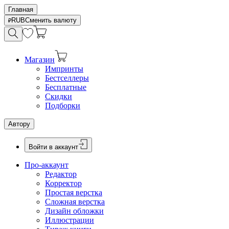
Главная
RUB
Сменить валюту
Магазин
Импринты
Бестселлеры
Бесплатные
Скидки
Подборки
Автору
Войти в аккаунт
Про-аккаунт
Редактор
Корректор
Простая верстка
Сложная верстка
Дизайн обложки
Иллюстрации