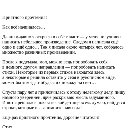
Приятного прочтения!
Как всё начиналось…
Давным-давно я открыла в себе талант — у меня получилось
написать не
боль
шое произведение. Следом я написала ещё
одно и ещё одно… Так я писала около четырёх лет, собралось
множество различных произведений.
После я подумала, мол, можно ведь попробовать себя
в немного другом направлении — попробовать написать
стихи. Некоторые из первых стихов находятся здесь,
а некоторые я решила оставить у себя в рукописном виде,
может быть когда-нибудь я их покажу на свет…
Спустя пару лет я приловчилась к этому нелёгкому делу, пишу
намного уверенней, ярче раскрываю мысль задуманного.
И вот я решилась показать своё детище всем, думаю, найдутся
строки, которые вы запомните навсегда!
Ещё раз приятного прочтения, дорогие читатели!
Стих