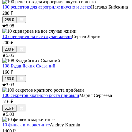
100 рецептов для аэрогриля: вкусно и легко
Наталья Бибекина
288
₽
288
₽
5.0
8
10 сценариев на все случаи жизни
Сергей Ларин
200
₽
200
₽
5.0
5
108 Буддийских Сказаний
160
₽
160
₽
3.0
3
100 секретов кратного роста прибыли
Мария Сергеева
516
₽
516
₽
5.0
3
10 фишек в маркетинге
Andrey Kuzmin
1400
₽