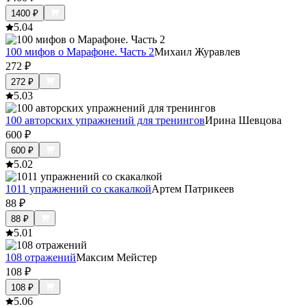
1400
₽
5.0
4
100 мифов о Марафоне. Часть 2
Михаил Журавлев
272
₽
272
₽
5.0
3
100 авторских упражнений для тренингов
Ирина Шевцова
600
₽
600
₽
5.0
2
1011 упражнений со скакалкой
Артем Патрикеев
88
₽
88
₽
5.0
1
108 отражений
Максим Мейстер
108
₽
108
₽
5.0
6