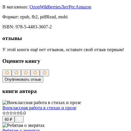
В магазинах:
Ozon
Wildberries
ЛитРес
Amazon
Формат:
epub, fb2, pdfRead, mobi
ISBN:
978-5-4483-3607-2
отзывы
У этой книги ещё нет отзывов, оставьте свой отзыв первым!
Оцените книгу
Опубликовать отзыв
книги автора
Внеклассная работа в стихах и прозе
0.0
60
₽
Ребятам о зверятах