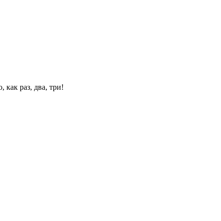
 как раз, два, три!