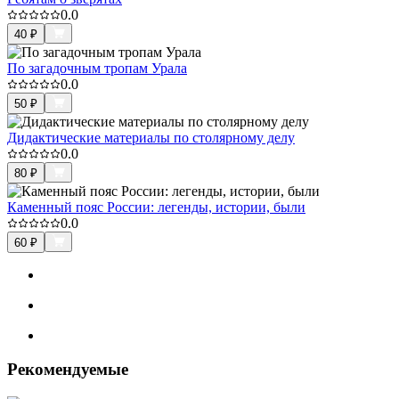
0.0
40
₽
По загадочным тропам Урала
0.0
50
₽
Дидактические материалы по столярному делу
0.0
80
₽
Каменный пояс России: легенды, истории, были
0.0
60
₽
Рекомендуемые