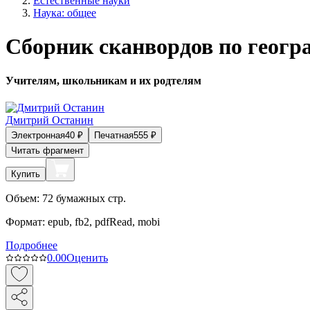
Естественные науки
Наука: общее
Сборник сканвордов по геогр
Учителям, школьникам и их родтелям
Дмитрий Останин
Электронная
40
₽
Печатная
555
₽
Читать фрагмент
Купить
Объем:
72
бумажных стр.
Формат:
epub, fb2, pdfRead, mobi
Подробнее
0.0
0
Оценить