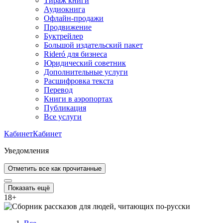
Тираж книги
Аудиокнига
Офлайн-продажи
Продвижение
Буктрейлер
Большой издательский пакет
Rideró для бизнеса
Юридический советник
Дополнительные услуги
Расшифровка текста
Перевод
Книги в аэропортах
Публикация
Все услуги
Кабинет
Кабинет
Уведомления
Отметить все как прочитанные
Показать ещё
18
+