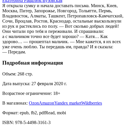
Екатерина Рафалюк-Бузовская
Я открыла сумку и начала доставать письма. Минск, Киев,
Москва, Питер, Запорожье, Новгород, Тольятти, Пермь,
Владивосток, Алматы, Ташкент, Петропавловск-Камчатский,
Сочи, Вроцлав, Ростов, Краснодар, остальные выскользнули
из рук и растеклись по полу. — Вот сколько добрых людей!
Они читали про тебя и переживали. И спрашивали:
а с мальчиком точно все будет хорошо? — Катя… Как
здорово… — прошептал мальчик. — Мне кажется, я их всех
уже очень люблю. Ты передашь им, правда? И я сказала:
— Передам.
Подробная информация
Объем:
268
стр.
Дата выпуска:
27 февраля 2020 г.
Возрастное ограничение:
18
+
В магазинах:
Ozon
Amazon
Yandex market
Wildberries
Формат:
epub, fb2, pdfRead, mobi
ISBN:
978-5-4498-3161-3