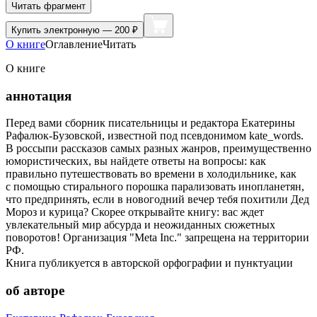
Читать фрагмент
Купить
электронную — 200 ₽
О книге
Оглавление
Читать
О книге
аннотация
Перед вами сборник писательницы и редактора Екатерины
Рафалюк-Бузовской, известной под псевдонимом kate_words.
В россыпи рассказов самых разных жанров, преимущественно
юмористических, вы найдете ответы на вопросы: как
правильно путешествовать во времени в холодильнике, как
с помощью стирального порошка парализовать инопланетян,
что предпринять, если в новогодний вечер тебя похитили Дед
Мороз и курица? Скорее открывайте книгу: вас ждет
увлекательный мир абсурда и неожиданных сюжетных
поворотов! Организация "Meta Inc." запрещена на территории
РФ.
Книга публикуется в авторской орфографии и пунктуации
об авторе