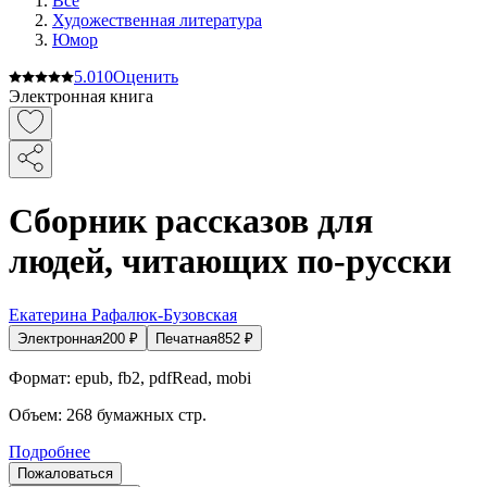
Все
Художественная литература
Юмор
5.0
10
Оценить
Электронная книга
Сборник рассказов для
людей, читающих по-русски
Екатерина Рафалюк-Бузовская
Электронная
200
₽
Печатная
852
₽
Формат:
epub, fb2, pdfRead, mobi
Объем:
268
бумажных стр.
Подробнее
Пожаловаться