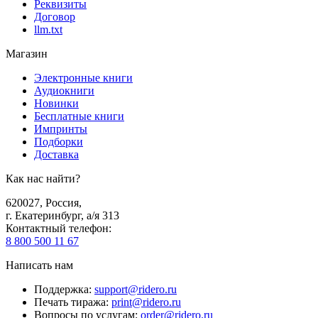
Реквизиты
Договор
llm.txt
Магазин
Электронные книги
Аудиокниги
Новинки
Бесплатные книги
Импринты
Подборки
Доставка
Как нас найти?
620027
,
Россия
,
г. Екатеринбург, а/я 313
Контактный телефон
:
8 800 500 11 67
Написать нам
Поддержка
:
support@ridero.ru
Печать тиража
:
print@ridero.ru
Вопросы по услугам
:
order@ridero.ru