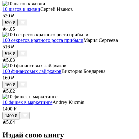
10 шагов к жизни
Сергей Иванов
520
₽
520
₽
4.0
5
100 секретов кратного роста прибыли
Мария Сергеева
516
₽
516
₽
5.0
3
100 финансовых лайфхаков
Виктория Бондарева
160
₽
160
₽
5.0
2
10 фишек в маркетинге
Andrey Kuzmin
1400
₽
1400
₽
5.0
4
Издай свою книгу