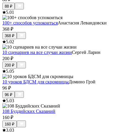
88
₽
5.0
1
100+ способов успокоиться
Анастасия Левандовски
368
₽
368
₽
5.0
2
10 сценариев на все случаи жизни
Сергей Ларин
200
₽
200
₽
5.0
5
10 уроков БДСМ для скромницы
Домино Грэй
96
₽
96
₽
5.0
3
108 Буддийских Сказаний
160
₽
160
₽
3.0
3