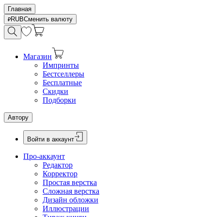
Главная
RUB
Сменить валюту
Магазин
Импринты
Бестселлеры
Бесплатные
Скидки
Подборки
Автору
Войти в аккаунт
Про-аккаунт
Редактор
Корректор
Простая верстка
Сложная верстка
Дизайн обложки
Иллюстрации