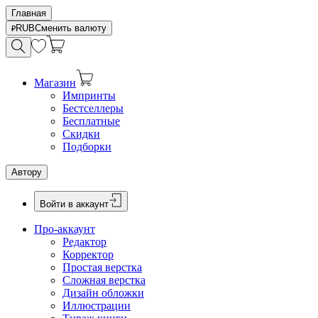
Главная
RUB
Сменить валюту
Магазин
Импринты
Бестселлеры
Бесплатные
Скидки
Подборки
Автору
Войти в аккаунт
Про-аккаунт
Редактор
Корректор
Простая верстка
Сложная верстка
Дизайн обложки
Иллюстрации