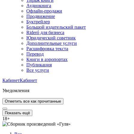
Тираж книги
Аудиокнига
Офлайн-продажи
Продвижение
Буктрейлер
Большой издательский пакет
Rideró для бизнеса
Юридический советник
Дополнительные услуги
Расшифровка текста
Перевод
Книги в аэропортах
Публикация
Все услуги
Кабинет
Кабинет
Уведомления
Отметить все как прочитанные
Показать ещё
18
+