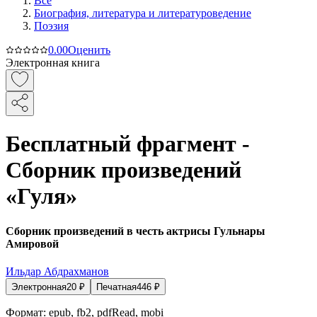
Все
Биография, литература и литературоведение
Поэзия
0.0
0
Оценить
Электронная книга
Бесплатный фрагмент -
Сборник произведений
«Гуля»
Сборник произведений в честь актрисы Гульнары
Амировой
Ильдар Абдрахманов
Электронная
20
₽
Печатная
446
₽
Формат:
epub, fb2, pdfRead, mobi