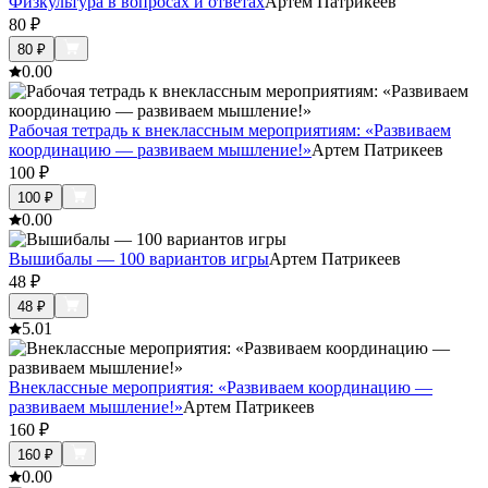
Физкультура в вопросах и ответах
Артем Патрикеев
80
₽
80
₽
0.0
0
Рабочая тетрадь к внеклассным мероприятиям: «Развиваем
координацию — развиваем мышление!»
Артем Патрикеев
100
₽
100
₽
0.0
0
Вышибалы — 100 вариантов игры
Артем Патрикеев
48
₽
48
₽
5.0
1
Внеклассные мероприятия: «Развиваем координацию —
развиваем мышление!»
Артем Патрикеев
160
₽
160
₽
0.0
0