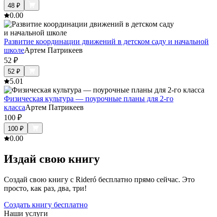
48
₽
0.0
0
Развитие координации движений в детском саду и начальной
школе
Артем Патрикеев
52
₽
52
₽
5.0
1
Физическая культура — поурочные планы для 2-го
класса
Артем Патрикеев
100
₽
100
₽
0.0
0
Издай свою книгу
Создай свою книгу с Rideró бесплатно прямо сейчас. Это
просто, как раз, два, три!
Создать книгу бесплатно
Наши услуги