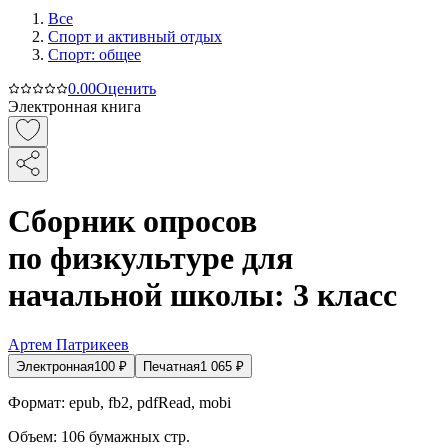
Все
Спорт и активный oтдых
Спорт: общее
0.0
0
Оценить
Электронная книга
Сборник опросов
по физкультуре для
начальной школы: 3 класс
Артем Патрикеев
Электронная
100
₽
Печатная
1 065
₽
Формат:
epub, fb2, pdfRead, mobi
Объем:
106
бумажных стр.