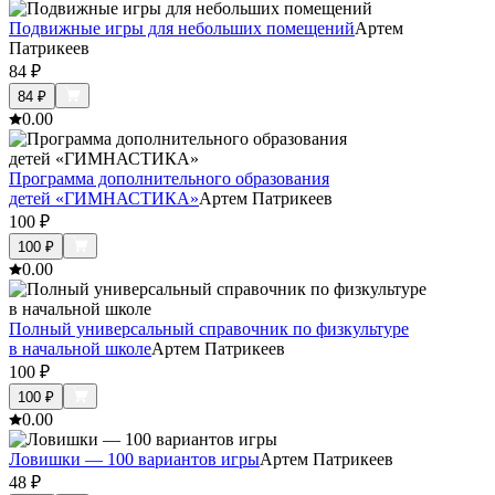
Подвижные игры для небольших помещений
Артем
Патрикеев
84
₽
84
₽
0.0
0
Программа дополнительного образования
детей «ГИМНАСТИКА»
Артем Патрикеев
100
₽
100
₽
0.0
0
Полный универсальный справочник по физкультуре
в начальной школе
Артем Патрикеев
100
₽
100
₽
0.0
0
Ловишки — 100 вариантов игры
Артем Патрикеев
48
₽