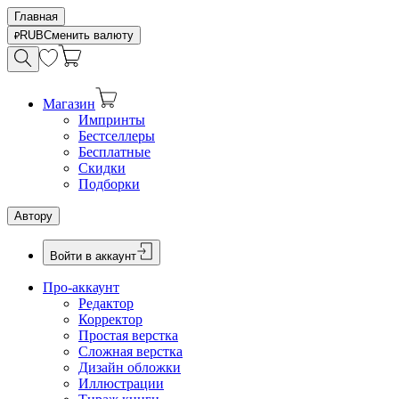
Главная
RUB
Сменить валюту
Магазин
Импринты
Бестселлеры
Бесплатные
Скидки
Подборки
Автору
Войти в аккаунт
Про-аккаунт
Редактор
Корректор
Простая верстка
Сложная верстка
Дизайн обложки
Иллюстрации