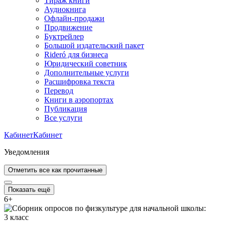
Тираж книги
Аудиокнига
Офлайн-продажи
Продвижение
Буктрейлер
Большой издательский пакет
Rideró для бизнеса
Юридический советник
Дополнительные услуги
Расшифровка текста
Перевод
Книги в аэропортах
Публикация
Все услуги
Кабинет
Кабинет
Уведомления
Отметить все как прочитанные
Показать ещё
6
+