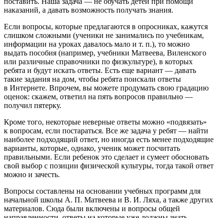
поставить. Наша задача — не обучать детей при помощи
наказаний, а давать возможность получать знания.
Если вопросы, которые предлагаются в опросниках, кажутся
слишком сложными (ученики не занимались по учебникам,
информации на уроках давалось мало и т. п.), то можно
выдать пособия (например, учебники Матвеева, Виленского
или различные справочники по физкультуре), в которых
ребята и будут искать ответы. Есть еще вариант — давать
такие задания на дом, чтобы ребята поискали ответы
в Интернете. Впрочем, вы можете продумать свою градацию
оценок: скажем, ответил на пять вопросов правильно —
получил пятерку.
Кроме того, некоторые неверные ответы можно «подвязать»
к вопросам, если постараться. Все же задача у ребят — найти
наиболее подходящий ответ, но иногда есть менее подходящие
варианты, которые, однако, ученик может посчитать
правильными. Если ребенок это сделает и сумеет обосновать
свой выбор с позиции физической культуры, тогда такой ответ
можно и зачесть.
Вопросы составлены на основании учебных программ для
начальной школы А. П. Матвеева и В. И. Ляха, а также других
материалов. Сюда были включены и вопросы общей
направленности, ответы на которые уже должны знать