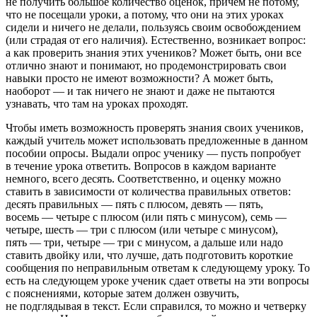
не получить большое количество оценок, причем не потому,
что не посещали уроки, а потому, что они на этих уроках
сидели и ничего не делали, пользуясь своим освобождением
(или страдая от его наличия). Естественно, возникает вопрос:
а как проверить знания этих учеников? Может быть, они все
отлично знают и понимают, но продемонстрировать свои
навыки просто не имеют возможности? А может быть,
наоборот — и так ничего не знают и даже не пытаются
узнавать, что там на уроках проходят.
Чтобы иметь возможность проверять знания своих учеников,
каждый учитель может использовать предложенные в данном
пособии опросы. Выдали опрос ученику — пусть попробует
в течение урока ответить. Вопросов в каждом варианте
немного, всего десять. Соответственно, и оценку можно
ставить в зависимости от количества правильных ответов:
десять правильных — пять с плюсом, девять — пять,
восемь — четыре с плюсом (или пять с минусом), семь —
четыре, шесть — три с плюсом (или четыре с минусом),
пять — три, четыре — три с минусом, а дальше или надо
ставить двойку или, что лучше, дать подготовить короткие
сообщения по неправильным ответам к следующему уроку. То
есть на следующем уроке ученик сдает ответы на эти вопросы
с пояснениями, которые затем должен озвучить,
не подглядывая в текст. Если справился, то можно и четверку