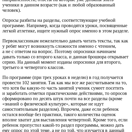
ученики в данном возрасте (как и любой образованный
человек).
Опросы разбиты на разделы, соответствующие учебной
программе. Например, когда проводятся уроки, посвященные
легкой атлетике, ищите нужный опрос именно в этом разделе.
Первоклассникам нежелательно давать читать тексты, так как
у ребят могут возникнуть сложности именно с чтением,
а не с ответом на вопрос. Поэтому опросники начинаем
давать только со второго класса, и данная брошюра открывает
серию. На данный момент изданы опросники для второго,
третьего и четвертого классов.
По программе (при трех уроках в неделю) в год получается
провести 102 занятия. Так как мы все же рассчитываем на то,
что хотя бы какую-то часть занятий ученик сумеет посетить
и заработать отметки практическими действиями, то опросов
сформировано по десять штук почти на все разделы (кроме
«знаний о физической культуре», которые не идут
самостоятельным разделом). Впрочем, даже если ребенок
остался вообще без практики, такого количества оценок
вполне хватит для выставления четвертной. Кроме того, если
ребенок пропустил какой-то раздел программы, можно дать
ему опрос по этой теме, а не по той, что изучается в данный