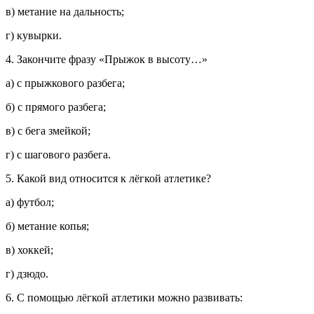
в) метание на дальность;
г) кувырки.
4. Закончите фразу «Прыжок в высоту…»
а) с прыжкового разбега;
б) с прямого разбега;
в) с бега змейкой;
г) с шагового разбега.
5. Какой вид относится к лёгкой атлетике?
а) футбол;
б) метание копья;
в) хоккей;
г) дзюдо.
6. С помощью лёгкой атлетики можно развивать: