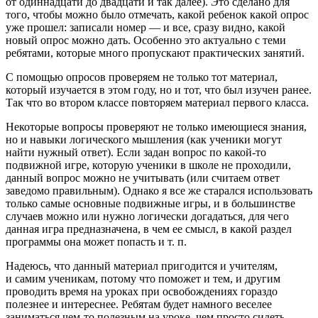
от одиннадцати до двадцати и так далее). Это сделано для
того, чтобы можно было отмечать, какой ребенок какой опрос
уже прошел: записали номер — и все, сразу видно, какой
новый опрос можно дать. Особенно это актуально с теми
ребятами, которые много пропускают практических занятий.
С помощью опросов проверяем не только тот материал,
который изучается в этом году, но и тот, что был изучен ранее.
Так что во втором классе повторяем материал первого класса.
Некоторые вопросы проверяют не только имеющиеся знания,
но и навыки логического мышления (как ученики могут
найти нужный ответ). Если задан вопрос по какой-то
подвижной игре, которую ученики в школе не проходили,
данный вопрос можно не учитывать (или считаем ответ
заведомо правильным). Однако я все же старался использовать
только самые основные подвижные игры, и в большинстве
случаев можно или нужно логически догадаться, для чего
данная игра предназначена, в чем ее смысл, в какой раздел
программы она может попасть и т. п.
Надеюсь, что данный материал пригодится и учителям,
и самим ученикам, потому что поможет и тем, и другим
проводить время на уроках при освобождениях гораздо
полезнее и интереснее. Ребятам будет намного веселее
заниматься чем-то полезным на уроке, чем просто сидеть