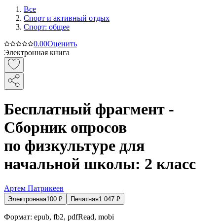
Все
Спорт и активный oтдых
Спорт: общее
0.0
0
Оценить
Электронная книга
Бесплатный фрагмент -
Сборник опросов
по физкультуре для
начальной школы: 2 класс
Артем Патрикеев
Электронная
100
₽
Печатная
1 047
₽
Формат:
epub, fb2, pdfRead, mobi