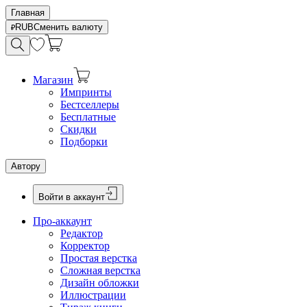
Главная
RUB
Сменить валюту
Магазин
Импринты
Бестселлеры
Бесплатные
Скидки
Подборки
Автору
Войти в аккаунт
Про-аккаунт
Редактор
Корректор
Простая верстка
Сложная верстка
Дизайн обложки
Иллюстрации