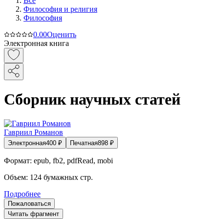
Все
Философия и религия
Философия
0.0
0
Оценить
Электронная книга
Сборник научных статей
Гавриил Романов
Электронная
400
₽
Печатная
898
₽
Формат:
epub, fb2, pdfRead, mobi
Объем:
124
бумажных стр.
Подробнее
Пожаловаться
Читать фрагмент