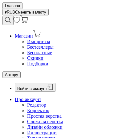
Главная
RUB
Сменить валюту
Магазин
Импринты
Бестселлеры
Бесплатные
Скидки
Подборки
Автору
Войти в аккаунт
Про-аккаунт
Редактор
Корректор
Простая верстка
Сложная верстка
Дизайн обложки
Иллюстрации