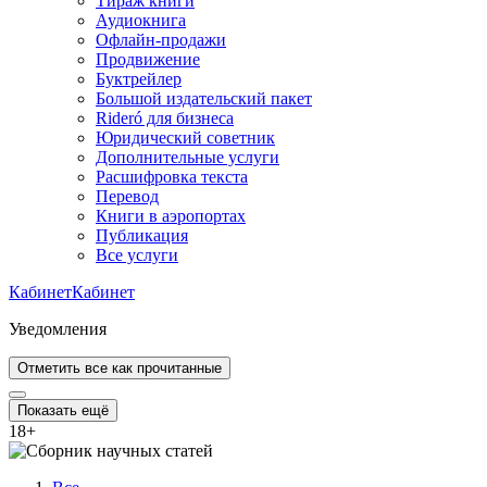
Тираж книги
Аудиокнига
Офлайн-продажи
Продвижение
Буктрейлер
Большой издательский пакет
Rideró для бизнеса
Юридический советник
Дополнительные услуги
Расшифровка текста
Перевод
Книги в аэропортах
Публикация
Все услуги
Кабинет
Кабинет
Уведомления
Отметить все как прочитанные
Показать ещё
18
+