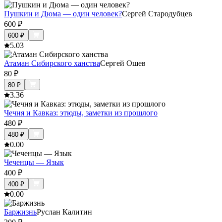
Пушкин и Дюма — один человек?
Сергей Стародубцев
600
₽
600
₽
5.0
3
Атаман Сибирского ханства
Сергей Ошев
80
₽
80
₽
3.3
6
Чечня и Кавказ: этюды, заметки из прошлого
480
₽
480
₽
0.0
0
Чеченцы — Язык
400
₽
400
₽
0.0
0
Баржизнь
Руслан Калитин