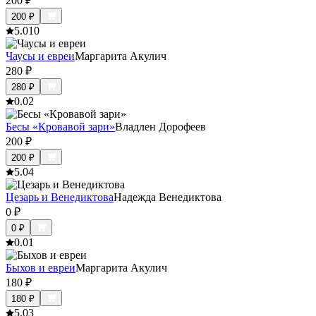
200
₽
200
₽
5.0
10
Чаусы и евреи
Маргарита Акулич
280
₽
280
₽
0.0
2
Бесы «Кровавой зари»
Владлен Дорофеев
200
₽
200
₽
5.0
4
Цезарь и Венедиктова
Надежда Венедиктова
0
₽
0
₽
0.0
1
Быхов и евреи
Маргарита Акулич
180
₽
180
₽
5.0
3