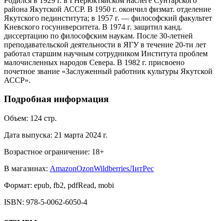
Родился в 1929 г. в I Нерюктяйском наслеге Сунтарского
района Якутской АССР. В 1950 г. окончил физмат. отделение
Якутского пединститута; в 1957 г. — философский факультет
Киевского госуниверситета. В 1974 г. защитил канд.
диссертацию по философским наукам. После 30-летней
преподавательской деятельности в ЯГУ в течение 20-ти лет
работал старшим научным сотрудником Института проблем
малочисленных народов Севера. В 1982 г. присвоено
почетное звание «Заслуженный работник культуры Якутской
АССР».
Подробная информация
Объем:
124
стр.
Дата выпуска:
21 марта 2024 г.
Возрастное ограничение:
18
+
В магазинах:
Amazon
Ozon
Wildberries
ЛитРес
Формат:
epub, fb2, pdfRead, mobi
ISBN:
978-5-0062-6050-4