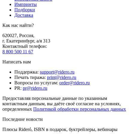
Импринты
Подборки
Доставка
Как нас найти?
620027
,
Россия
,
г. Екатеринбург, а/я 313
Контактный телефон
:
8 800 500 11 67
Написать нам
Поддержка
:
support@ridero.ru
Печать тиража
:
print@ridero.ru
Вопросы по услугам
:
order@ridero.ru
PR
:
pr@ridero.ru
Предоставляя персональные данные по указанным
контактным данным, вы даёте своё согласие на условиях,
определенных
Политикой обработки персональных данных
Последние новости
Плюсы Rideró, ISBN в подарок, буктрейлеры, вебинары