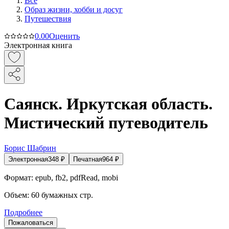
Все
Образ жизни, хобби и досуг
Путешествия
0.0
0
Оценить
Электронная книга
Саянск. Иркутская область.
Мистический путеводитель
Борис Шабрин
Электронная
348
₽
Печатная
964
₽
Формат:
epub, fb2, pdfRead, mobi
Объем:
60
бумажных стр.
Подробнее
Пожаловаться