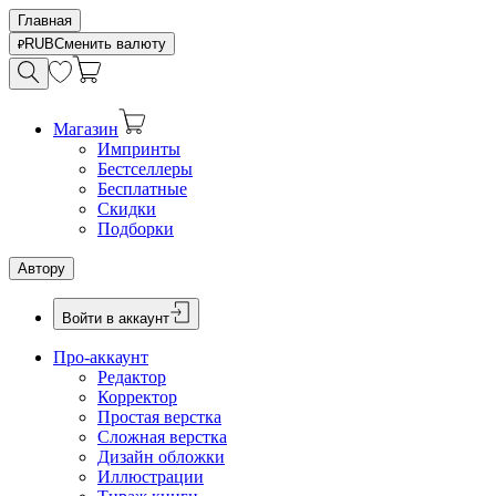
Главная
RUB
Сменить валюту
Магазин
Импринты
Бестселлеры
Бесплатные
Скидки
Подборки
Автору
Войти в аккаунт
Про-аккаунт
Редактор
Корректор
Простая верстка
Сложная верстка
Дизайн обложки
Иллюстрации