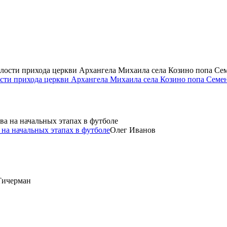
ости прихода церкви Архангела Михаила села Козино попа Семе
 на начальных этапах в футболе
Олег Иванов
Тичерман