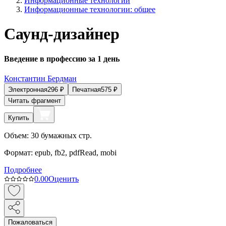
Информационные технологии
Информационные технологии: общее
Саунд-дизайнер
Введение в профессию за 1 день
Константин Бердман
Электронная
296
₽
Печатная
575
₽
Читать фрагмент
Купить
Объем:
30
бумажных стр.
Формат:
epub, fb2, pdfRead, mobi
Подробнее
0.0
0
Оценить
Пожаловаться