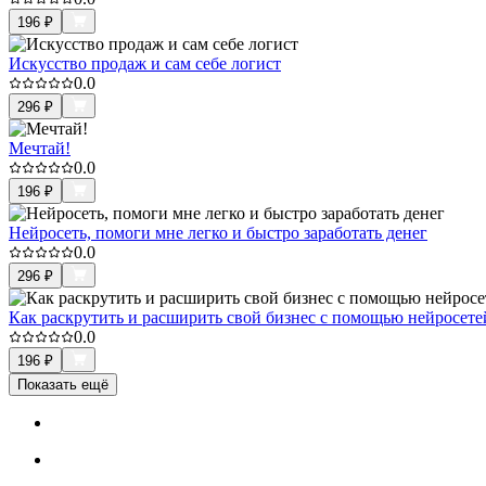
196
₽
Искусство продаж и сам себе логист
0.0
296
₽
Мечтай!
0.0
196
₽
Нейросеть, помоги мне легко и быстро заработать денег
0.0
296
₽
Как раскрутить и расширить свой бизнес с помощью нейросете
0.0
196
₽
Показать ещё