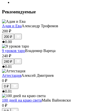
Рекомендуемые
Адам и Ева
Александр Трофимов
200
₽
200
₽
0.0
0
9 уроков таро
Владимир Вареца
240
₽
240
₽
0.0
1
Аттестация
Алексей Дмитриев
0
₽
0
₽
0.0
1
100 дней на краю света
Майк Вайновски
0
₽