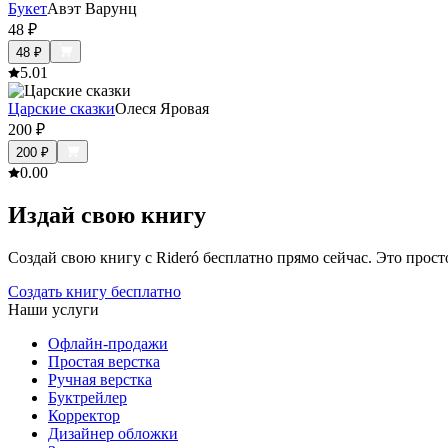
Букет
Авэт Варунц
48
₽
48
₽
5.0
1
Царские сказки
Олеся Яровая
200
₽
200
₽
0.0
0
Издай свою книгу
Создай свою книгу с Rideró бесплатно прямо сейчас. Это просто,
Создать книгу бесплатно
Наши услуги
Офлайн-продажи
Простая верстка
Ручная верстка
Буктрейлер
Корректор
Дизайнер обложки