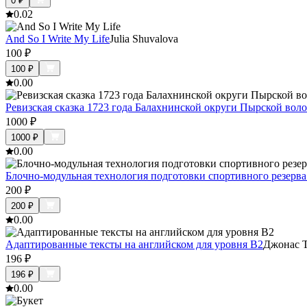
0
₽
0.0
2
And So I Write My Life
Julia Shuvalova
100
₽
100
₽
0.0
0
Ревизская сказка 1723 года Балахнинской округи Пырской вол
1000
₽
1000
₽
0.0
0
Блочно-модульная технология подготовки спортивного резерва
200
₽
200
₽
0.0
0
Адаптированные тексты на английском для уровня B2
Джонас 
196
₽
196
₽
0.0
0