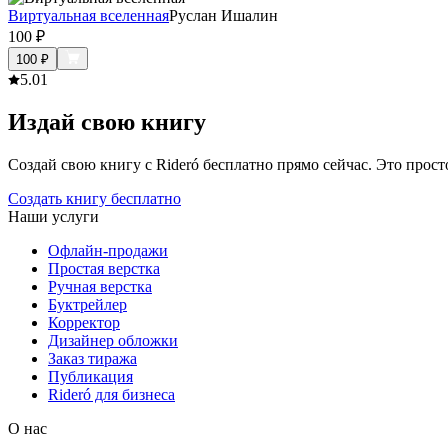
Виртуальная вселенная
Руслан Ишалин
100
₽
100
₽
5.0
1
Издай свою книгу
Создай свою книгу с Rideró бесплатно прямо сейчас. Это просто,
Создать книгу бесплатно
Наши услуги
Офлайн-продажи
Простая верстка
Ручная верстка
Буктрейлер
Корректор
Дизайнер обложки
Заказ тиража
Публикация
Rideró для бизнеса
О нас