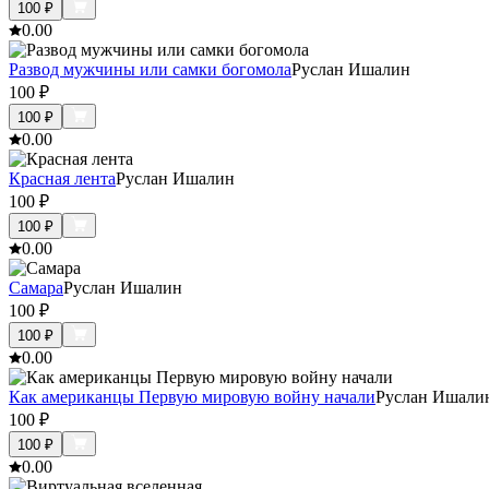
100
₽
0.0
0
Развод мужчины или самки богомола
Руслан Ишалин
100
₽
100
₽
0.0
0
Красная лента
Руслан Ишалин
100
₽
100
₽
0.0
0
Самара
Руслан Ишалин
100
₽
100
₽
0.0
0
Как американцы Первую мировую войну начали
Руслан Ишали
100
₽
100
₽
0.0
0