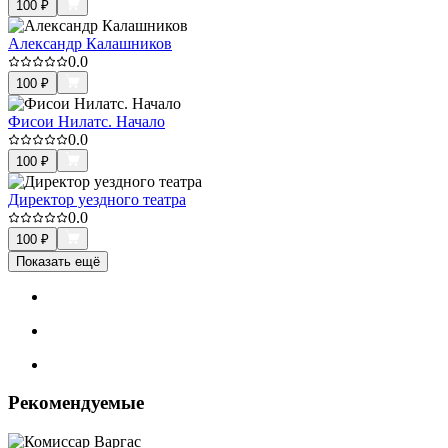
100
₽
Александр Калашников
0.0
100
₽
Фисои Нилатс. Начало
0.0
100
₽
Директор уездного театра
0.0
100
₽
Показать ещё
Рекомендуемые