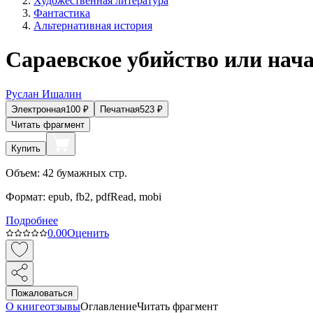
Художественная литература
Фантастика
Альтернативная история
Сараевское убийство или нач
Руслан Ишалин
Электронная
100
₽
Печатная
523
₽
Читать фрагмент
Купить
Объем:
42
бумажных стр.
Формат:
epub, fb2, pdfRead, mobi
Подробнее
0.0
0
Оценить
Пожаловаться
О книге
отзывы
Оглавление
Читать фрагмент