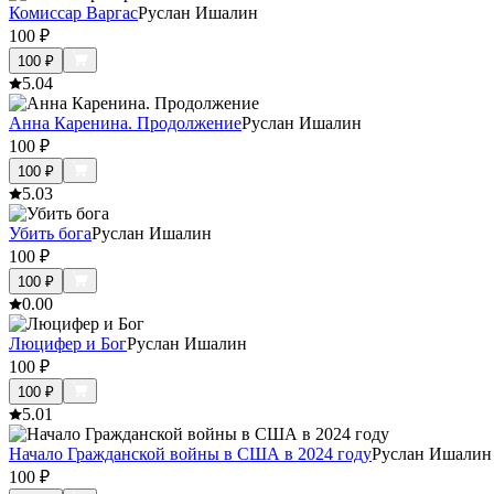
Комиссар Варгас
Руслан Ишалин
100
₽
100
₽
5.0
4
Анна Каренина. Продолжение
Руслан Ишалин
100
₽
100
₽
5.0
3
Убить бога
Руслан Ишалин
100
₽
100
₽
0.0
0
Люцифер и Бог
Руслан Ишалин
100
₽
100
₽
5.0
1
Начало Гражданской войны в США в 2024 году
Руслан Ишалин
100
₽