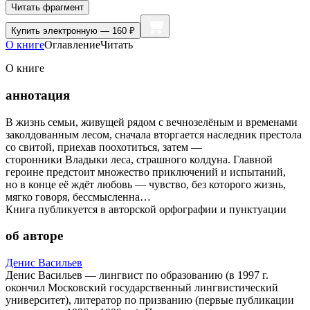
Читать фрагмент
Купить
электронную — 160 ₽
О книге
Оглавление
Читать
О книге
аннотация
В жизнь семьи, живущей рядом с вечнозелёным и временами
заколдованным лесом, сначала вторгается наследник престола
со свитой, приехав поохотиться, затем —
сторонники Владыки леса, страшного колдуна. Главной
героине предстоит множество приключений и испытаний,
но в конце её ждёт любовь — чувство, без которого жизнь,
мягко говоря, бессмысленна…
Книга публикуется в авторской орфографии и пунктуации
об авторе
Денис Васильев
Денис Васильев — лингвист по образованию (в 1997 г.
окончил Московский государственный лингвистический
университет), литератор по призванию (первые публикации