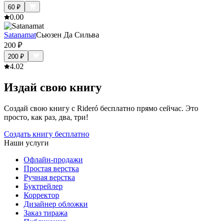
60
₽
0.0
0
Satanamat
Сьюзен Да Сильва
200
₽
200
₽
4.0
2
Издай свою книгу
Создай свою книгу с Rideró бесплатно прямо сейчас. Это
просто, как раз, два, три!
Создать книгу бесплатно
Наши услуги
Офлайн-продажи
Простая верстка
Ручная верстка
Буктрейлер
Корректор
Дизайнер обложки
Заказ тиража