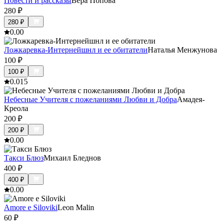
Повести и рассказы
Вера Попова
280
₽
280
₽
0.0
0
Ложкаревка-Интернейшнл и ее обитатели
Наталья Менжунова
100
₽
100
₽
0.0
15
Небесные Учителя с пожеланиями Любви и Добра
Амадея-
Креола
200
₽
200
₽
0.0
0
Такси Блюз
Михаил Бледнов
400
₽
400
₽
0.0
0
Amore e Siloviki
Leon Malin
60
₽