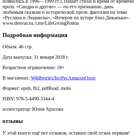
появились в 1996—1999 гг.). Пишет стихи и время от времени
прозу. «Сандра и другие» — по его признанию, дань
любимым сказкам и исторической прозе, фантазия на темы
«Руслана и Людмилы», «Вечеров на хуторе близ Диканьки».
www.denvas.ru, t.me/LifeGivingPotion
Подробная информация
Объем:
46
стр.
Дата выпуска:
31 января 2018 г.
Возрастное ограничение:
18
+
В магазинах:
Wildberries
ЛитРес
Amazon
Ozon
Формат:
epub, fb2, pdfRead, mobi
ISBN:
978-5-4490-3344-4
иллюстратор
:
Юлия Аросова
отзывы
У этой книги ещё нет отзывов, оставьте свой отзыв первым!