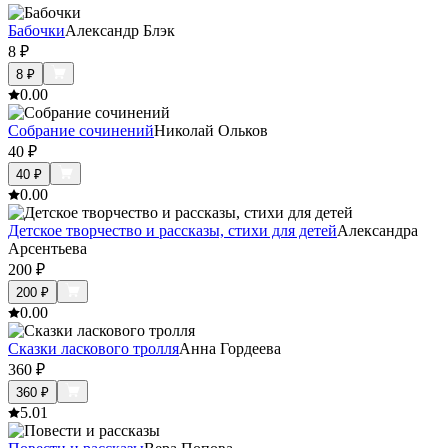
Бабочки
Александр Блэк
8
₽
8
₽
0.0
0
Собрание сочинений
Николай Ольков
40
₽
40
₽
0.0
0
Детское творчество и рассказы, стихи для детей
Александра
Арсентьева
200
₽
200
₽
0.0
0
Сказки ласкового тролля
Анна Гордеева
360
₽
360
₽
5.0
1