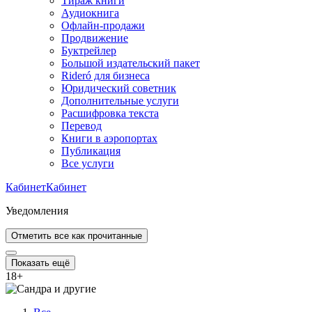
Тираж книги
Аудиокнига
Офлайн-продажи
Продвижение
Буктрейлер
Большой издательский пакет
Rideró для бизнеса
Юридический советник
Дополнительные услуги
Расшифровка текста
Перевод
Книги в аэропортах
Публикация
Все услуги
Кабинет
Кабинет
Уведомления
Отметить все как прочитанные
Показать ещё
18
+