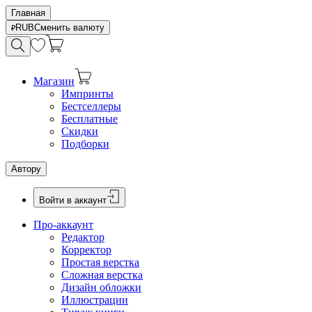
Главная
RUB
Сменить валюту
Магазин
Импринты
Бестселлеры
Бесплатные
Скидки
Подборки
Автору
Войти в аккаунт
Про-аккаунт
Редактор
Корректор
Простая верстка
Сложная верстка
Дизайн обложки
Иллюстрации