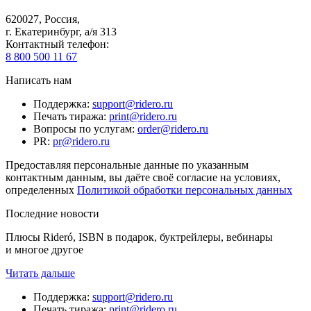
620027
,
Россия
,
г. Екатеринбург, а/я 313
Контактный телефон
:
8 800 500 11 67
Написать нам
Поддержка
:
support@ridero.ru
Печать тиража
:
print@ridero.ru
Вопросы по услугам
:
order@ridero.ru
PR
:
pr@ridero.ru
Предоставляя персональные данные по указанным
контактным данным, вы даёте своё согласие на условиях,
определенных
Политикой обработки персональных данных
Последние новости
Плюсы Rideró, ISBN в подарок, буктрейлеры, вебинары
и многое другое
Читать дальше
Поддержка
:
support@ridero.ru
Печать тиража
:
print@ridero.ru