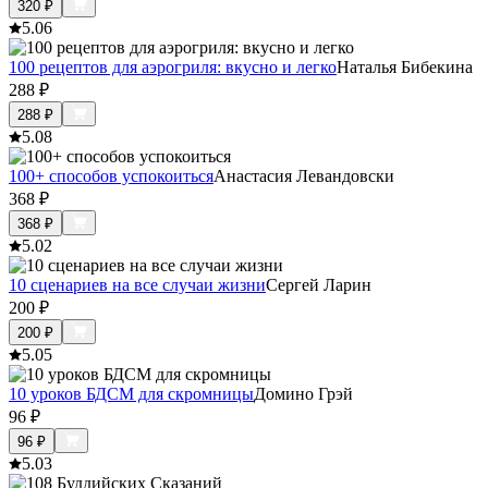
320
₽
5.0
6
100 рецептов для аэрогриля: вкусно и легко
Наталья Бибекина
288
₽
288
₽
5.0
8
100+ способов успокоиться
Анастасия Левандовски
368
₽
368
₽
5.0
2
10 сценариев на все случаи жизни
Сергей Ларин
200
₽
200
₽
5.0
5
10 уроков БДСМ для скромницы
Домино Грэй
96
₽
96
₽
5.0
3