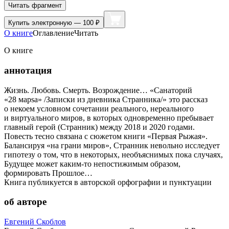
Читать фрагмент
Купить
электронную — 100 ₽
О книге
Оглавление
Читать
О книге
аннотация
Жизнь. Любовь. Смерть. Возрождение… «Санаторий
«28 марsа» /Записки из дневника Странника/» это рассказ
о некоем условном сочетании реального, нереального
и виртуального миров, в которых одновременно пребывает
главный герой (Странник) между 2018 и 2020 годами.
Повесть тесно связана с сюжетом книги «Первая Рыжая».
Балансируя «на грани миров», Странник невольно исследует
гипотезу о том, что в некоторых, необъяснимых пока случаях,
Будущее может каким-то непостижимым образом,
формировать Прошлое…
Книга публикуется в авторской орфографии и пунктуации
об авторе
Евгений Скоблов