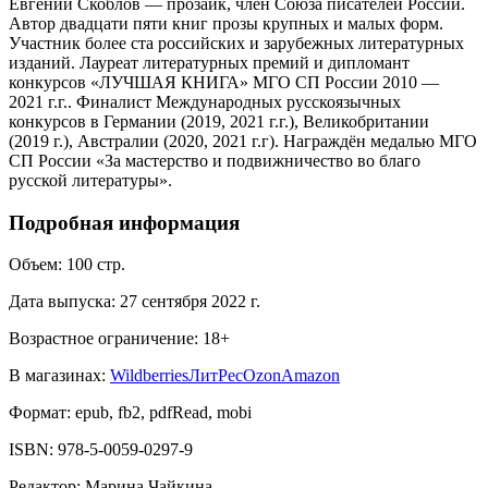
Евгений Скоблов — прозаик, член Союза писателей России.
Автор двадцати пяти книг прозы крупных и малых форм.
Участник более ста российских и зарубежных литературных
изданий. Лауреат литературных премий и дипломант
конкурсов «ЛУЧШАЯ КНИГА» МГО СП России 2010 —
2021 г.г.. Финалист Международных русскоязычных
конкурсов в Германии (2019, 2021 г.г.), Великобритании
(2019 г.), Австралии (2020, 2021 г.г). Награждён медалью МГО
СП России «За мастерство и подвижничество во благо
русской литературы».
Подробная информация
Объем:
100
стр.
Дата выпуска:
27 сентября 2022 г.
Возрастное ограничение:
18
+
В магазинах:
Wildberries
ЛитРес
Ozon
Amazon
Формат:
epub, fb2, pdfRead, mobi
ISBN:
978-5-0059-0297-9
Редактор
:
Марина Чайкина