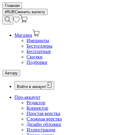
Главная
RUB
Сменить валюту
Магазин
Импринты
Бестселлеры
Бесплатные
Скидки
Подборки
Автору
Войти в аккаунт
Про-аккаунт
Редактор
Корректор
Простая верстка
Сложная верстка
Дизайн обложки
Иллюстрации