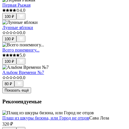
Первая Рыжая
4.0
100
₽
Лунные яблоки
0.0
100
₽
Всего понемногу...
5.0
100
₽
Альбом Времени №7
0.0
80
₽
Показать ещё
Рекомендуемые
Плащ из шкуры бизона, или Город не отцов
Сава Лоза
320
₽