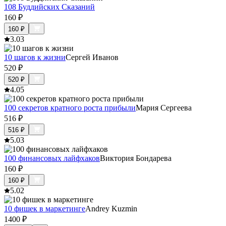
108 Буддийских Сказаний
160
₽
160
₽
3.0
3
10 шагов к жизни
Сергей Иванов
520
₽
520
₽
4.0
5
100 секретов кратного роста прибыли
Мария Сергеева
516
₽
516
₽
5.0
3
100 финансовых лайфхаков
Виктория Бондарева
160
₽
160
₽
5.0
2
10 фишек в маркетинге
Andrey Kuzmin
1400
₽