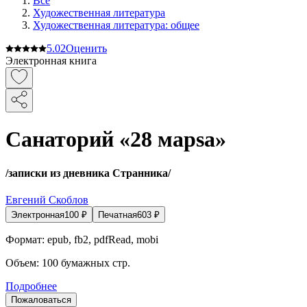
Все
Художественная литература
Художественная литература: общее
5.0
2
Оценить
Электронная книга
Санаторий «28 марsа»
/записки из дневника Странника/
Евгений Скоблов
Электронная
100
₽
Печатная
603
₽
Формат:
epub, fb2, pdfRead, mobi
Объем:
100
бумажных стр.
Подробнее
Пожаловаться