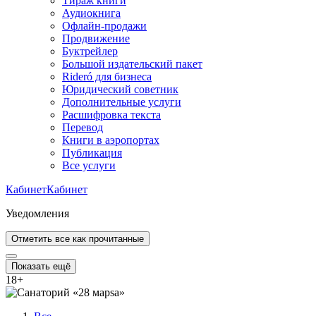
Тираж книги
Аудиокнига
Офлайн-продажи
Продвижение
Буктрейлер
Большой издательский пакет
Rideró для бизнеса
Юридический советник
Дополнительные услуги
Расшифровка текста
Перевод
Книги в аэропортах
Публикация
Все услуги
Кабинет
Кабинет
Уведомления
Отметить все как прочитанные
Показать ещё
18
+