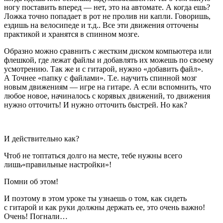
ногу поставить вперед — нет, это на автомате. А когда ешь?
Ложка точно попадает в рот не пролив ни капли. Говоришь,
ездишь на велосипеде и т.д.. Все эти движения отточены
практикой и хранятся в
спинном мозге
.
Образно можно сравнить с жестким диском компьютера или
флешкой, где лежат файлы и добавлять их можешь по своему
усмотрению. Так же и с гитарой, нужно «добавить файл».
А Точнее «папку с файлами». Т.е. научить спинной мозг
новым движениям — игре на гитаре. А если вспомнить, что
любое новое, начиналось с корявых движений, то движения
нужно отточить! И нужно отточить быстрей. Но как?
И действительно как?
Чтоб не топтаться долго на месте, тебе нужны всего
лишь«правильные настройки»!
Помни об этом!
И поэтому в этом уроке ты узнаешь о том, как сидеть
с гитарой и как руки должны держать ее, это очень важно!
Очень! Погнали…