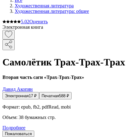
Все
Художественная литература
Художественная литература: общее
5.0
2
Оценить
Электронная книга
Самолётик Трах-Трах-Трах
Вторая часть саги «Трах-Трах-Трах»
Давид Акопян
Электронная
17
₽
Печатная
588
₽
Формат:
epub, fb2, pdfRead, mobi
Объем:
38
бумажных стр.
Подробнее
Пожаловаться