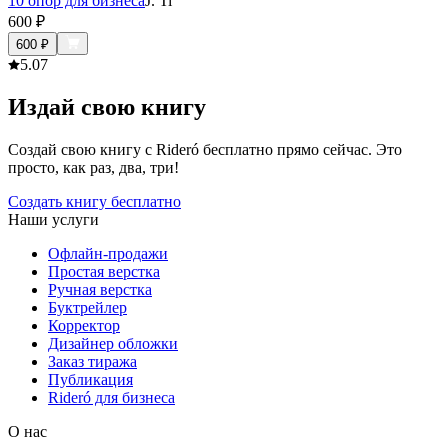
10 опор для бизнеса
J. Ti
600
₽
600
₽
5.0
7
Издай свою книгу
Создай свою книгу с Rideró бесплатно прямо сейчас. Это
просто, как раз, два, три!
Создать книгу бесплатно
Наши услуги
Офлайн-продажи
Простая верстка
Ручная верстка
Буктрейлер
Корректор
Дизайнер обложки
Заказ тиража
Публикация
Rideró для бизнеса
О нас