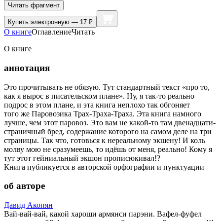
Читать фрагмент
Купить
электронную — 17 ₽
О книге
Оглавление
Читать
О книге
аннотация
Это прочитывать не обязую. Тут стандартный текст «про то,
как я вырос в писательском плане». Ну, я так-то реально
подрос в этом плане, и эта книга неплохо так обгоняет
того же Паровозика Трах-Траха-Траха. Эта книга намного
лучше, чем этот паровоз. Это вам не какой-то там двенадцати-
страничный бред, содержание которого на самом деле на три
страницы. Так что, готовься к нереальному экшену! И коль
молву мою не сразумеешь, то идёшь от меня, реально! Кому я
тут этот гейниальный экшон прописюкивал!?
Книга публикуется в авторской орфографии и пунктуации
об авторе
Давид Акопян
Вай-вай-вай, какой хароши армянси парэни. Вафел-фуфел