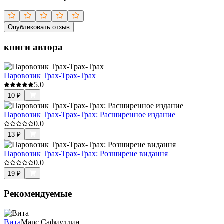
Опубликовать отзыв
книги автора
Паровозик Трах-Трах-Трах
5.0
10
₽
Паровозик Трах-Трах-Трах: Расширенное издание
0.0
13
₽
Паровозик Трах-Трах-Трах: Розширене видання
0.0
19
₽
Рекомендуемые
Вита
Марс Сафиуллин