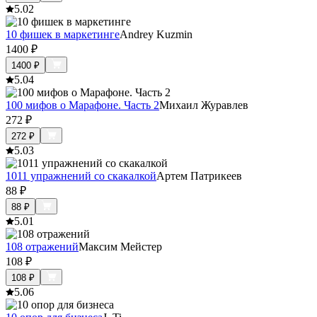
5.0
2
10 фишек в маркетинге
Andrey Kuzmin
1400
₽
1400
₽
5.0
4
100 мифов о Марафоне. Часть 2
Михаил Журавлев
272
₽
272
₽
5.0
3
1011 упражнений со скакалкой
Артем Патрикеев
88
₽
88
₽
5.0
1
108 отражений
Максим Мейстер
108
₽
108
₽
5.0
6