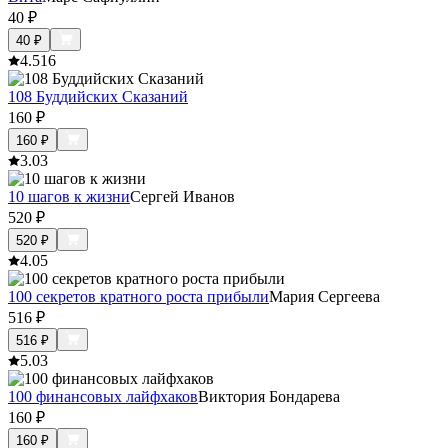
40
₽
40
₽
4.5
16
108 Буддийских Сказаний
160
₽
160
₽
3.0
3
10 шагов к жизни
Сергей Иванов
520
₽
520
₽
4.0
5
100 секретов кратного роста прибыли
Мария Сергеева
516
₽
516
₽
5.0
3
100 финансовых лайфхаков
Виктория Бондарева
160
₽
160
₽