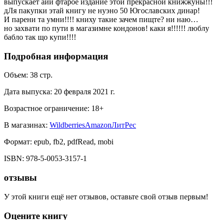
выпускает айй фтарое издание этой прекрасной книжжуны!!!
дЛя пакупки этай книгу не нуэно 50 Югославских динар!
И парени та умни!!!! книху такие зачем пищте? ни наю…
но захвати по пути в магазимне кондонов! каки я!!!!!! люблу
бабло так що купи!!!!
Подробная информация
Объем:
38
стр.
Дата выпуска:
20 февраля 2021 г.
Возрастное ограничение:
18
+
В магазинах:
Wildberries
Amazon
ЛитРес
Формат:
epub, fb2, pdfRead, mobi
ISBN:
978-5-0053-3157-1
отзывы
У этой книги ещё нет отзывов, оставьте свой отзыв первым!
Оцените книгу