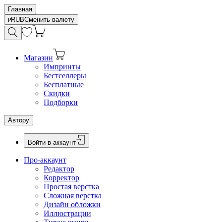
Главная
RUB
Сменить валюту
Магазин
Импринты
Бестселлеры
Бесплатные
Скидки
Подборки
Автору
Войти в аккаунт
Про-аккаунт
Редактор
Корректор
Простая верстка
Сложная верстка
Дизайн обложки
Иллюстрации