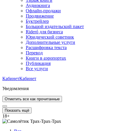
Тираж книги
Аудиокнига
Офлайн-продажи
Продвижение
Буктрейлер
Большой издательский пакет
Rideró для бизнеса
Юридический советник
Дополнительные услуги
Расшифровка текста
Перевод
Книги в аэропортах
Публикация
Все услуги
Кабинет
Кабинет
Уведомления
Отметить все как прочитанные
Показать ещё
18
+