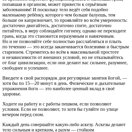
попавшая в организм, может привести к серьёзным
заболеваниям! И поскольку тело ведёт себя подобно
маленькому ребёнку, которого чем больше балуешь, тем
больше он капризничает, то
проявляйте во всём умеренность
:
достаточно двигайтесь, достаточно спите, достаточно
питайтесь, в меру соблюдайте гигиену, однако не переходите
грань, когда это становится неразумным и навязчивым.
Но и
не позволяйте себе полностью расслабляться и плыть
по течению — это всегда заканчивается болезнями и быстрым
старением
. Стремитесь во всём к максимальной простоте
и независимости от внешних условий, но не отказывайтесь
от благ цивилизации, если они делают вас сильнее, разумнее,
свободнее и успешнее.
Введите в свой распорядок дня регулярные занятия йогой, —
хотя бы по 15—20 минут в день.
Физические и дыхательные
упражнения йоги — это наиболее ценный вклад в своё
здоровье
.
Ходите на работу и с работы пешком, если позволяют
условия. Если не позволяют, то хотя бы гуляйте по улице
вечером перед сном.
Каждый день совершайте какую-либо аскезу. Аскезы делают
тело сильным и крепким, а разум — стойким