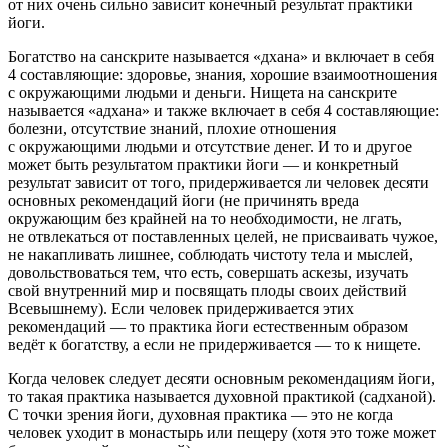
от них очень сильно зависит конечный результат практики
йоги.
Богатство
на санскрите называется «дхана» и включает в себя
4 составляющие
: здоровье, знания, хорошие взаимоотношения
с окружающими людьми и деньги.
Нищета
на санскрите
называется «адхана» и также включает в себя
4 составляющие
:
болезни, отсутствие знаний, плохие отношения
с окружающими людьми и отсутствие денег. И то и другое
может быть результатом практики йоги — и конкретный
результат зависит от того, придерживается ли человек
десяти
основных рекомендаций йоги
(не причинять вреда
окружающим без крайней на то необходимости, не лгать,
не отвлекаться от поставленных целей, не присваивать чужое,
не накапливать лишнее, соблюдать чистоту тела и мыслей,
довольствоваться тем, что есть, совершать аскезы, изучать
свой внутренний мир и посвящать плоды своих действий
Всевышнему). Если человек придерживается этих
рекомендаций — то практика йоги естественным образом
ведёт к богатству, а если не придерживается — то к нищете.
Когда человек следует десяти основным рекомендациям йоги,
то такая практика называется духовной практикой (садханой).
С точки зрения йоги, духовная практика — это не когда
человек уходит в монастырь или пещеру (хотя это тоже может