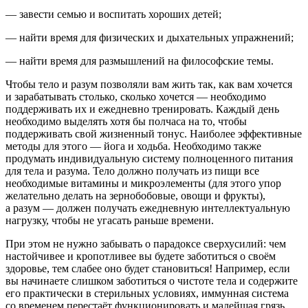
— завести семью и воспитать хороших детей;
— найти время для физических и дыхательных упражнений;
— найти время для размышлений на философские темы.
Чтобы тело и разум позволяли вам жить так, как вам хочется
и зарабатывать столько, сколько хочется — необходимо
поддерживать их и ежедневно тренировать
. Каждый день
необходимо выделять хотя бы полчаса на то, чтобы
поддерживать свой жизненный тонус. Наиболее эффективные
методы для этого — йога и ходьба. Необходимо также
продумать индивидуальную систему полноценного питания
для тела и разума.
Тело должно получать из пищи все
необходимые витамины и микроэлементы (для этого упор
желательно делать на зернобобовые, овощи и фрукты),
а разум — должен получать ежедневную интеллектуальную
нагрузку, чтобы не угасать раньше времени
.
При этом не нужно забывать о
парадоксе сверхусилий
:
чем
настойчивее и кропотливее вы будете заботиться о своём
здоровье, тем слабее оно будет становиться
! Например, если
вы начинаете слишком заботиться о чистоте тела и содержите
его практически в стерильных условиях, иммунная система
со временем перестаёт функционировать и малейшая грязь,