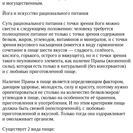
и могущественным.
Йога и искусство рационального питания
Суть рационального питания с точки зрения йоги можно
свести к следующему положению:
человеку требуется
полноценное питание не только с точки зрения содержания
белков, жиров, углеводов, витаминов и минералов, и с точки
зрения вкусового насыщения
(имеется в виду гармоничное
сочетание в пище шести вкусов — сладкого, солёного,
кислого, горького, острого и вяжущего),
но и с точки зрения
такого неуловимого элемента, как наличие Праны (жизненной
силы), которая есть только в натуральной (без консервантов)
и с любовью приготовленной пище
.
Наличие Праны в пище является определяющим фактором,
дающим здоровье, молодость, силу и красоту, поэтому
нужно
ориентироваться не столько на количество белков/жиров/
углеводов в пище, сколько на особенности её хранения,
приготовления и употребления
. И по этим критериям
пища
должна быть свежей (неиспорченной), с любовью
приготовленной и вкусной
. Только тогда она оздоравливает
и омолаживает организм.
Существует
2 вида пищи
: