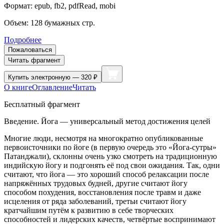
Формат:
epub, fb2, pdfRead, mobi
Объем:
128
бумажных стр.
Подробнее
Пожаловаться
Читать фрагмент
Купить
электронную — 320 ₽
О книге
Оглавление
Читать
Бесплатный фрагмент
Введение. Йога — универсальный метод достижения целей
Многие люди, несмотря на многократно опубликованные
первоисточники по йоге (в первую очередь это «Йога-сутры»
Патанджали),
склонны очень узко смотреть на традиционную
индийскую йогу и подгонять её под свои ожидания
. Так, одни
считают, что йога — это хороший способ релаксации после
напряжённых трудовых будней, другие считают йогу
способом похудения, восстановления после травм и даже
исцеления от ряда заболеваний, третьи считают йогу
кратчайшим путём к развитию в себе творческих
способностей и лидерских качеств, четвёртые воспринимают