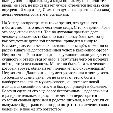
быть духовной практикой), а когда он никому не причиняет
вреда, не врёт, не присваивает чужое, стремится познать свой
внутренний мир и т. д. И именно духовная практика (садхана)
делает человека богатым и успешным
.
На Западе распространена точка зрения, что духовность
и богатство — это несовместимые вещи. С точки зрения йоги
это бред сивой кобылы.
Только духовная практика даёт
человеку возможность быть по-настоящему богатым, тогда
как отсутствие духовной практики приводит к нищете
.
В самом деле, если человек постоянно всем врёт, может ли он
рассчитывать на долговременный успех в какой-либо сфере?
Нет, конечно. Рано или поздно окружающие люди увидят его
сущность и отвернутся от него, в результате чего он потеряет
всё то, что успел накопить. Может ли быть богатым человек,
который ворует, обманывает, причиняет зло окружающим?
Нет, конечно. Даже если он сумеет украсть или отнять у кого-
то большую сумму денег, он не станет от этого богаче,
наоборот: его начнёт мучить совесть, он потеряет покой
и лишится спокойного сна, что быстро приведёт к болезням.
Болезни сделают его ещё более беспокойным, недоверчивым
и раздражительным, в результате чего он перессорится
со всеми своими друзьями и родственниками, а все деньги он
вынужден будет рано или поздно потратить на лечение своих
болезней. Какое же это богатство?