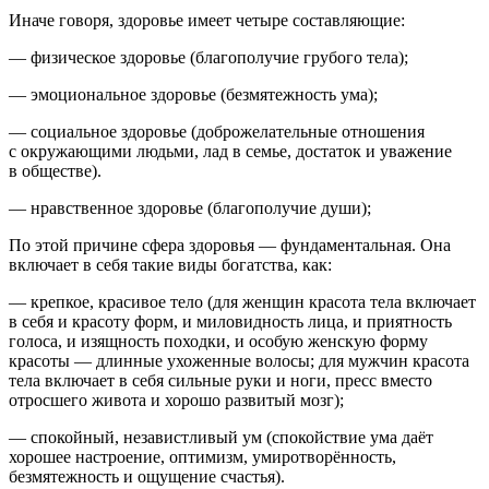
Иначе говоря, здоровье имеет четыре составляющие:
— физическое здоровье (благополучие грубого тела);
— эмоциональное здоровье (безмятежность ума);
— социальное здоровье (доброжелательные отношения
с окружающими людьми, лад в семье, достаток и уважение
в обществе).
— нравственное здоровье (благополучие души);
По этой причине сфера здоровья — фундаментальная. Она
включает в себя такие виды богатства, как:
—
крепкое, красивое тело
(для женщин красота тела включает
в себя и красоту форм, и миловидность лица, и приятность
голоса, и изящность походки, и особую женскую форму
красоты — длинные ухоженные волосы; для мужчин красота
тела включает в себя сильные руки и ноги, пресс вместо
отросшего живота и хорошо развитый мозг);
—
спокойный, независтливый ум
(спокойствие ума даёт
хорошее настроение, оптимизм, умиротворённость,
безмятежность и ощущение счастья).