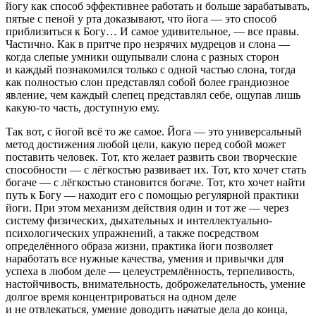
йогу как способ эффективнее работать и больше зарабатывать,
пятые с пеной у рта доказывают, что йога — это способ
приблизиться к Богу… И самое удивительное, —
все правы
.
Частично. Как в притче про незрячих мудрецов и слона —
когда слепые умники ощупывали слона с разных сторон
и каждый познакомился только с одной частью слона, тогда
как полностью слон представлял собой более грандиозное
явление, чем каждый слепец представлял себе, ощупав лишь
какую-то часть, доступную ему
.
Так вот, с йогой всё то же самое.
Йога — это универсальный
метод достижения любой цели, какую перед собой может
поставить человек
. Тот, кто желает развить свои творческие
способности — с лёгкостью развивает их. Тот, кто хочет стать
богаче — с лёгкостью становится богаче. Тот, кто хочет найти
путь к Богу — находит его с помощью регулярной практики
йоги. При этом механизм действия один и тот же —
через
систему физических, дыхательных и интеллектуально-
психологических упражнений, а также посредством
определённого образа жизни, практика йоги позволяет
наработать все нужные качества, умения и привычки для
успеха в любом деле — целеустремлённость, терпеливость,
настойчивость, внимательность, доброжелательность, умение
долгое время концентрироваться на одном деле
и не отвлекаться, умение доводить начатые дела до конца,