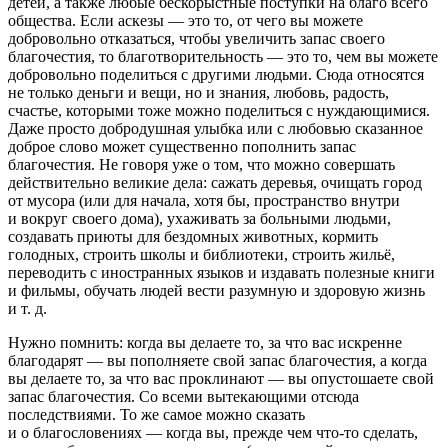
детей, а также любые бескорыстные поступки на благо всего
общества. Если аскезы — это то, от чего вы можете
добровольно отказаться, чтобы увеличить запас своего
благочестия, то благотворительность — это то, чем вы можете
добровольно поделиться с другими людьми. Сюда относятся
не только деньги и вещи, но и знания, любовь, радость,
счастье, которыми тоже можно поделиться с нуждающимися.
Даже просто добродушная улыбка или с любовью сказанное
доброе слово может существенно пополнить запас
благочестия. Не говоря уже о том, что можно совершать
действительно великие дела: сажать деревья, очищать город
от мусора (или для начала, хотя бы, пространство внутри
и вокруг своего дома), ухаживать за больными людьми,
создавать приюты для бездомных животных, кормить
голодных, строить школы и библиотеки, строить жильё,
переводить с иностранных языков и издавать полезные книги
и фильмы, обучать людей вести разумную и здоровую жизнь
и т. д.
Нужно помнить:
когда вы делаете то, за что вас искренне
благодарят — вы пополняете свой запас благочестия, а когда
вы делаете то, за что вас проклинают — вы опустошаете свой
запас благочестия
. Со всеми вытекающими отсюда
последствиями. То же самое можно сказать
и о благословениях — когда вы, прежде чем что-то сделать,