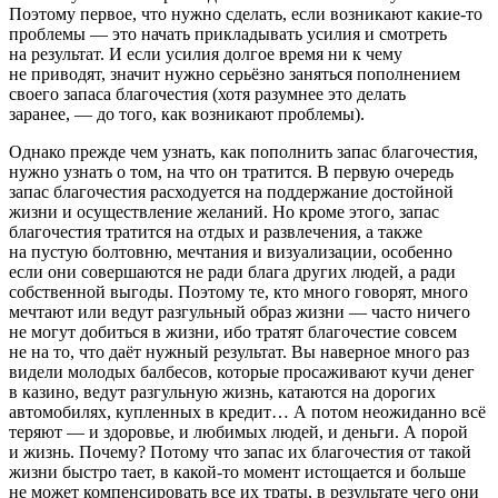
Поэтому первое, что нужно сделать, если возникают какие-то
проблемы — это начать прикладывать усилия и смотреть
на результат. И если усилия долгое время ни к чему
не приводят, значит нужно серьёзно заняться пополнением
своего запаса благочестия (хотя разумнее это делать
заранее, — до того, как возникают проблемы).
Однако прежде чем узнать, как пополнить запас благочестия,
нужно узнать о том, на что он тратится.
В первую очередь
запас благочестия расходуется на поддержание достойной
жизни и осуществление желаний
. Но кроме этого, запас
благочестия тратится на отдых и развлечения, а также
на пустую болтовню, мечтания и визуализации, особенно
если они совершаются не ради блага других людей, а ради
собственной выгоды. Поэтому те, кто много говорят, много
мечтают или ведут разгульный образ жизни — часто ничего
не могут добиться в жизни, ибо тратят благочестие совсем
не на то, что даёт нужный результат. Вы наверное много раз
видели молодых балбесов, которые просаживают кучи денег
в казино, ведут разгульную жизнь, катаются на дорогих
автомобилях, купленных в кредит… А потом неожиданно всё
теряют — и здоровье, и любимых людей, и деньги. А порой
и жизнь. Почему? Потому что запас их благочестия от такой
жизни быстро тает, в какой-то момент истощается и больше
не может компенсировать все их траты, в результате чего они