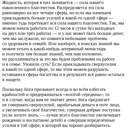
Жидкость, которая в них заливается — сила нашего
накопленного благочестия. Распределяется эта сила
равномерно на все четыре сферы, но если мы начинаем
прикладывать больше усилий в какой-то одной сфере —
именно туда перетекает вся сила нашего благочестия. Так, мы
можем начать работать по 12 часов в сутки без выходных
на двух или трёх работах — и у нас может быть больше денег,
чем мы заслужили, но появятся небольшие проблемы
со здоровьем и семьёй. Или наоборот, в поисках знаний мы
можем уехать в какой-нибудь затерянный монастырь
и получить там больше знаний, чем нам положено,
но расплачиваться за это мы будем проблемами на работе
и в семье. Уловили суть?
Если прикладывать сверхусилия
в какой-то одной сфере, то мы этим можем разрушить
оставшиеся сферы богатства и в результате всё равно остаться
в нищете
.
Поскольку йога призывает всегда и во всём избегать
крайностей и придерживаться «золотой середины», то
и в случае, когда вам не хватает денег, йога предлагает
не совершать сверхусилий, зарабатывая деньги в поте лица,
а увеличивать своё благочестие, совершая добрые поступки
(если хотите знать, —
лучше всего благочестие увеличивает
рождение и воспитание детей
) и совершая определённые
усилия в той сфере, в которой вы хорошо разбираетесь.