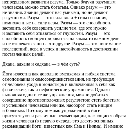
непрерывном развитии разума. Только будучи разумным
человеком, можно стать богатым. Однако разум — это
не знания
. Знания делают нас умными, но не делают
разумными.
Разум — это сила воли + сила сознания,
помноженные на силу веры
. Разум — это способность
заставить себя совершить усилие там, где это нужно
и заставить себя отказаться от глупостей. Разум — это
способность сконцентрироваться на каком-то важном деле
и не отвлекаться ни на что другое. Разум — это понимание
последствий, вера в успех и настойчивость в достижении
поставленных целей.
Дхана, адхана и садхана — в чём суть?
Йога известна как довольно вменяемая и гибкая система
самопознания и самосовершенствования, не требующая
от человека ухода в монастырь и включающая в себя как
физические, так и нефизические упражнения. Однако
выполняя одни и те же упражнения, можно добиться
совершенно противоположных результатов
: стать богатым
и успешным человеком или же, наоборот, стать нищим
и больным. Поэтому помимо упражнений в йоге
присутствуют и различные рекомендации, касающиеся образа
жизни человека (в первую очередь это десять основных
рекомендаций йоги, известных как Яма и Нияма). И именно