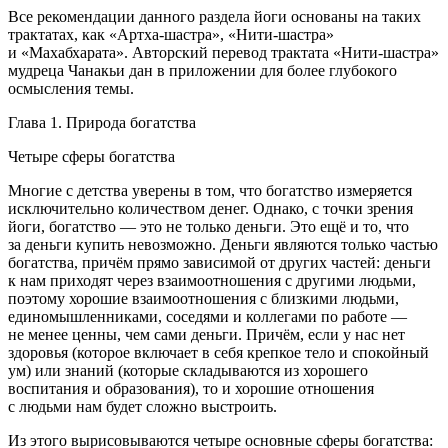
Все рекомендации данного раздела йоги основаны на таких
трактатах, как «Артха-шастра», «Нити-шастра»
и «Махабхарата». Авторский перевод трактата «Нити-шастра»
мудреца Чанакьи дан в приложении для более глубокого
осмысления темы.
Глава 1. Природа богатства
Четыре сферы богатства
Многие с детства уверены в том, что богатство измеряется
исключительно количеством денег. Однако, с точки зрения
йоги,
богатство — это не только деньги
. Это ещё и то, что
за деньги купить невозможно. Деньги являются только частью
богатства, причём прямо зависимой от других частей: деньги
к нам приходят через взаимоотношения с другими людьми,
поэтому
хорошие взаимоотношения с близкими людьми,
единомышленниками, соседями и коллегами по работе —
не менее ценны, чем сами деньги
. Причём, если у нас нет
здоровья (которое включает в себя крепкое тело и спокойный
ум) или знаний (которые складываются из хорошего
воспитания и образования), то и хорошие отношения
с людьми нам будет сложно выстроить.
Из этого вырисовываются
четыре основные сферы богатства
: