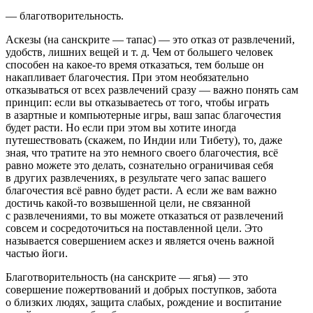
— благотворительность.
Аскезы
(на санскрите — тапас) — это отказ от развлечений,
удобств, лишних вещей и т. д. Чем от большего человек
способен на какое-то время отказаться, тем больше он
накапливает благочестия. При этом необязательно
отказываться от всех развлечений сразу — важно понять сам
принцип: если вы отказываетесь от того, чтобы играть
в азартные и компьютерные игры, ваш запас благочестия
будет расти. Но если при этом вы хотите иногда
путешествовать (скажем, по Индии или Тибету), то, даже
зная, что тратите на это немного своего благочестия, всё
равно можете это делать, сознательно ограничивая себя
в других развлечениях, в результате чего запас вашего
благочестия всё равно будет расти. А если же вам важно
достичь какой-то возвышенной цели, не связанной
с развлечениями, то вы можете отказаться от развлечений
совсем и сосредоточиться на поставленной цели. Это
называется совершением аскез и является очень важной
частью йоги.
Благотворительность
(на санскрите — ягья) — это
совершение пожертвований и добрых поступков, забота
о близких людях, защита слабых, рождение и воспитание