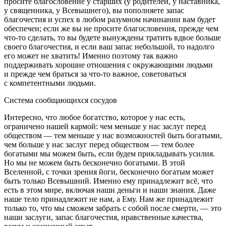
просите благословение у старших (у родителей, у наставника,
у священника, у Всевышнего), вы пополняете запас
благочестия и успех в любом разумном начинании вам будет
обеспечен; если же вы не просите благословения, прежде чем
что-то сделать, то вы будете вынуждены тратить вдвое больше
своего благочестия, и если ваш запас небольшой, то надолго
его может не хватить! Именно поэтому так важно
поддерживать хорошие отношения с окружающими людьми
и прежде чем браться за что-то важное, советоваться
с компетентными людьми.
Система сообщающихся сосудов
Интересно, что любое богатство, которое у нас есть,
ограничено нашей кармой: чем меньше у нас заслуг перед
обществом — тем меньше у нас возможностей быть богатыми,
чем больше у нас заслуг перед обществом — тем более
богатыми мы можем быть, если будем прикладывать усилия.
Но мы не можем быть бесконечно богатыми. В этой
Вселенной, с точки зрения йоги, бесконечно богатым может
быть только Всевышний. Именно ему принадлежит всё, что
есть в этом мире, включая наши деньги и наши знания. Даже
наше тело принадлежит не нам, а Ему. Нам же принадлежит
только то, что мы сможем забрать с собой после смерти, — это
наши заслуги, запас благочестия, нравственные качества,