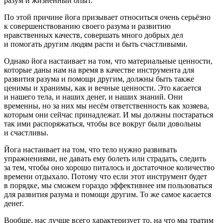
разум и жизненный опыт.
По этой причине
йога призывает относиться очень серьёзно
к совершенствованию своего разума и развитию
нравственных качеств, совершать много добрых дел
и помогать другим людям расти и быть счастливыми
.
Однако йога настаивает на том, что материальные ценности,
которые даны нам на время в качестве инструмента для
развития разума и помощи другим, должны быть также
ценимы и хранимы, как и вечные ценности. Это касается
и нашего тела, и наших денег, и наших знаний. Они
временны, но за них мы несём ответственность как хозяева,
которым они сейчас принадлежат. И мы должны постараться
так ими распоряжаться, чтобы все вокруг были довольны
и счастливы.
Йога настаивает на том, что тело нужно развивать
упражнениями, не давать ему болеть или страдать, следить
за тем, чтобы оно хорошо питалось и достаточное количество
времени отдыхало. Потому что если этот инструмент будет
в порядке, мы сможем гораздо эффективнее им пользоваться
для развития разума и помощи другим. То же самое касается
денег.
Вообще,
нас лучше всего характеризует то, на что мы тратим