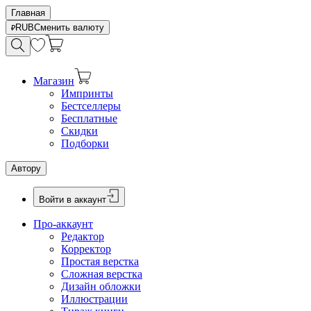
Главная
RUB
Сменить валюту
Магазин
Импринты
Бестселлеры
Бесплатные
Скидки
Подборки
Автору
Войти в аккаунт
Про-аккаунт
Редактор
Корректор
Простая верстка
Сложная верстка
Дизайн обложки
Иллюстрации