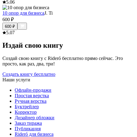
5.0
6
10 опор для бизнеса
J. Ti
600
₽
600
₽
5.0
7
Издай свою книгу
Создай свою книгу с Rideró бесплатно прямо сейчас. Это
просто, как раз, два, три!
Создать книгу бесплатно
Наши услуги
Офлайн-продажи
Простая верстка
Ручная верстка
Буктрейлер
Корректор
Дизайнер обложки
Заказ тиража
Публикация
Rideró для бизнеса