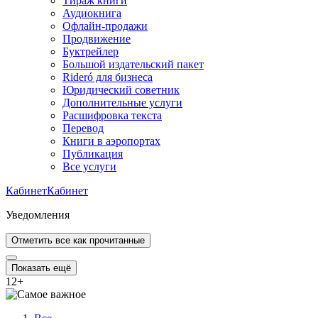
Тираж книги
Аудиокнига
Офлайн-продажи
Продвижение
Буктрейлер
Большой издательский пакет
Rideró для бизнеса
Юридический советник
Дополнительные услуги
Расшифровка текста
Перевод
Книги в аэропортах
Публикация
Все услуги
Кабинет
Кабинет
Уведомления
Отметить все как прочитанные
Показать ещё
12
+