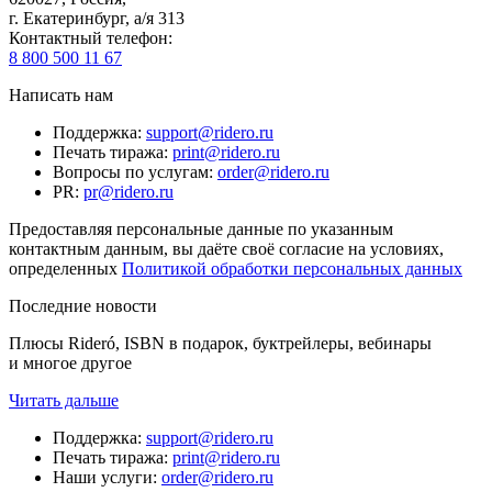
г. Екатеринбург, а/я 313
Контактный телефон
:
8 800 500 11 67
Написать нам
Поддержка
:
support@ridero.ru
Печать тиража
:
print@ridero.ru
Вопросы по услугам
:
order@ridero.ru
PR
:
pr@ridero.ru
Предоставляя персональные данные по указанным
контактным данным, вы даёте своё согласие на условиях,
определенных
Политикой обработки персональных данных
Последние новости
Плюсы Rideró, ISBN в подарок, буктрейлеры, вебинары
и многое другое
Читать дальше
Поддержка
:
support@ridero.ru
Печать тиража
:
print@ridero.ru
Наши услуги
:
order@ridero.ru