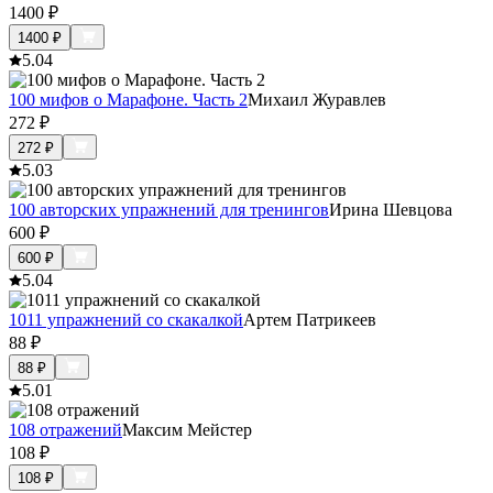
1400
₽
1400
₽
5.0
4
100 мифов о Марафоне. Часть 2
Михаил Журавлев
272
₽
272
₽
5.0
3
100 авторских упражнений для тренингов
Ирина Шевцова
600
₽
600
₽
5.0
4
1011 упражнений со скакалкой
Артем Патрикеев
88
₽
88
₽
5.0
1
108 отражений
Максим Мейстер
108
₽
108
₽