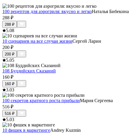
100 рецептов для аэрогриля: вкусно и легко
Наталья Бибекина
288
₽
288
₽
5.0
8
10 сценариев на все случаи жизни
Сергей Ларин
200
₽
200
₽
5.0
5
108 Буддийских Сказаний
160
₽
160
₽
3.0
3
100 секретов кратного роста прибыли
Мария Сергеева
516
₽
516
₽
5.0
3
10 фишек в маркетинге
Andrey Kuzmin